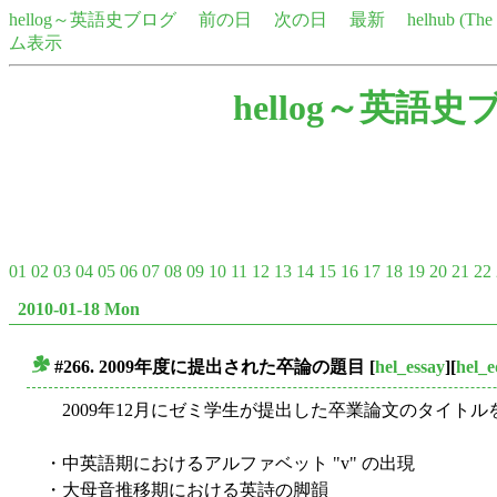
hellog～英語史ブログ
前の日
次の日
最新
helhub (Th
ム表示
hellog～英語史
01
02
03
04
05
06
07
08
09
10
11
12
13
14
15
16
17
18
19
20
21
22
2010-01-18 Mon
#266. 2009年度に提出された卒論の題目
[
hel_essay
][
hel_e
■
2009年12月にゼミ学生が提出した卒業論文のタイト
・中英語期におけるアルファベット "v" の出現
・大母音推移期における英詩の脚韻