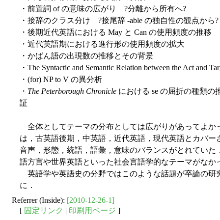
・前置詞 of の意味の広がり ?分離から所有へ?
・接辞のクラス分け ?接尾辞 -able の独自性の観点から?
・後期近代英語における May と Can の使用頻度の推移
・近代英語期における進行形の使用頻度の拡大
・かばん語の出現数の推移とその背景
・The Syntactic and Semantic Relation between the Act and Targ
・(for) NP to V の異分析
・
The Peterborough Chronicle
における se の屈折の種類
証
全体としてテーマの分布としては広がりがあってよか
は，古英語後期，中英語，近代英語，現代英語とカバー
音声，形態，統語，語彙，意味のバランスがとれていた
語方言や世界英語といった社会言語学的なテーマがなか
英語学や英語史の分野ではこのような話題が卒論の研
に．
Referrer (Inside):
[2010-12-26-1]
[
固定リンク
|
印刷用ページ
]