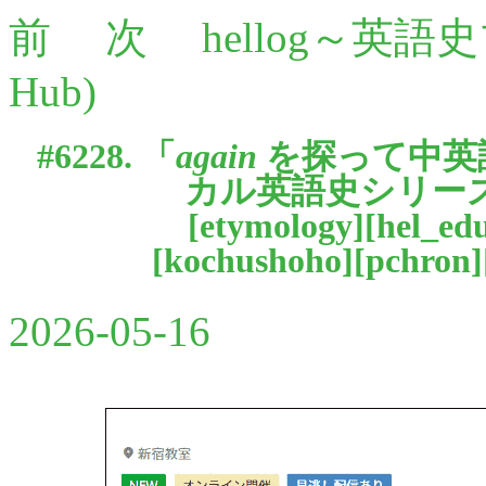
前
次
hellog～英語
Hub)
#6228. 「
again
を探って中英語
カル英語史シリーズ
[
etymology
][
hel_ed
[
kochushoho
][
pchron
]
2026-05-16