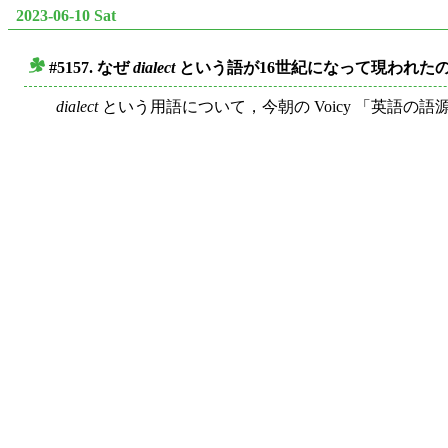
2023-06-10 Sat
#5157. なぜ
dialect
という語が16世紀になって現われた
■
dialect
という用語について，今朝の Voicy 「英語の語源