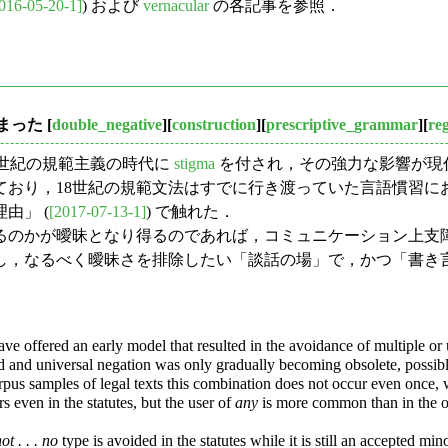
016-05-20-1]
) および
vernacular
の各記事を参照．
始まった
[
double_negative
][
construction
][
prescriptive_grammar
][
reg
8世紀の規範主義の時代に
stigma
を付され，その強力な影響が現
ており，18世紀の規範文法はすでに行き渡っていた言語慣習に
由」 (
[2017-07-13-1]
) で触れた．
のかが曖昧となり得るのであれば，コミュニケーション上支
し，なるべく曖昧さを排除したい「談話の場」で，かつ「書き
ave offered an early model that resulted in the avoidance of multiple o
d and universal negation was only gradually becoming obsolete, possibl
ki Corpus samples of legal texts this combination does not occur even once
rs even in the statutes, but the user of
any
is more common than in the o
ot . . . no
type is avoided in the statutes while it is still an accepted mino