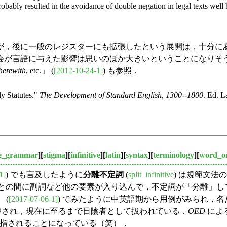
obably resulted in the avoidance of double negation in legal texts wel
，後に一般のレジスターにも拡張したという展開は，十分に
会が言語に与えた影響は思いのほか大きいということになりそ
herewith
, etc.」 (
[2012-10-24-1]
) も参照．
y Statutes."
The Development of Standard English, 1300--1800
. Ed. L
ve_grammar
][
stigma
][
infinitive
][
latin
][
syntax
][
terminology
][
word_o
1]
) でも言及したように
分離不定詞
(
split_infinitive
) は規範文
の間に副詞など他の要素が入り込んで，不定詞が「分離」してしまう用法の
 (
[2017-07-06-1]
) でみたように中英語期から用例がみられ，
を押され，現在に至るまで日陰者として扱われている．
OED
によ
指されることになっている（笑）．