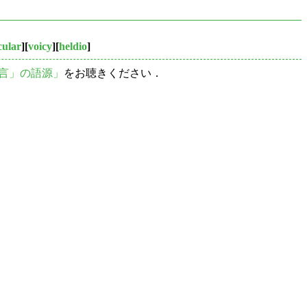
cular
][
voicy
][
heldio
]
t 「方言」の語源」
をお聴きください．