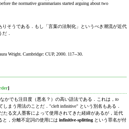
l before the normative grammarians started arguing about two
ありそうである．もし「言葉の法制化」というべき潮流が近代
うだ．
aura Wright. Cambridge: CUP, 2000. 117--30.
rder
]
法のなかでも注目度（悪名？）の高い語法である．これは，
to
ことだ．"cleft infinitive" という別名もある．
名だたる文人墨客によって使用されてきた経緯があるが，近代
ると，分離不定詞の使用には
infinitive-splitting
という罪名が付