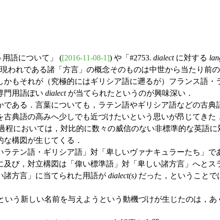
用語について」 (
[2016-11-08-1]
) や「#2753.
dialect
に対する
la
現われである諸「方言」の概念そのものは中世から当たり前
，しかもそれが（究極的にはギリシア語に遡るが）フランス語・
専門用語ぽい
dialect
が当てられたというのが興味深い．
かである．言葉についても，ラテン語やギリシア語などの古典
古典語の高みへ少しでも近づけたいという思いが昂じてきた．
る過程においては，対比的に数々の威信のない非標準的な英語に対
的な構図が生じてくる．
ラテン語・ギリシア語」対「卑しいヴァナキュラーたち」で
に及び，対立構図は「偉い標準語」対「卑しい諸方言」へとス
い諸方言」に当てられた用語が
dialect(s)
だった，ということで
という新しい名前を与えようという動機づけが生じたのは，あ