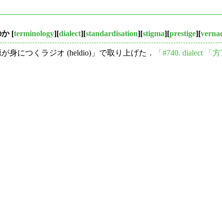
のか
[
terminology
][
dialect
][
standardisation
][
stigma
][
prestige
][
verna
が身につくラジオ (heldio)」で取り上げた．
「#740. dialec