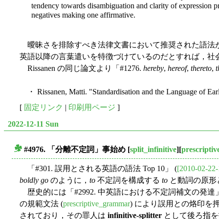
tendency towards disambiguation and clarity of expression pr
negatives making one affirmative.
曖昧さを排除すべき法律文書において推奨された語法が
英語以降の言葉遣いを特徴づけているのだとすれば，社
Rissanen の同じ論文より「#1276.
hereby
,
hereof
,
thereto
,
t
・ Rissanen, Matti. "Standardisation and the Language of Earl
[
固定リンク
|
印刷用ページ
]
2022-12-11 Sun
#4976. 「分離不定詞」事始め
[
split_infinitive
][
prescripti
■
「#301. 誤用とされる英語の語法 Top 10」 (
[2010-02-22-
boldly go
のように，
to
不定詞を構成する
to
と動詞の原形と
歴史的には「#2992. 中英語における不定詞補文の発達」
の規範文法 (
prescriptive_grammar
) により誤用との烙印
されており，その罪人は
infinitive-splitter
として後ろ指を