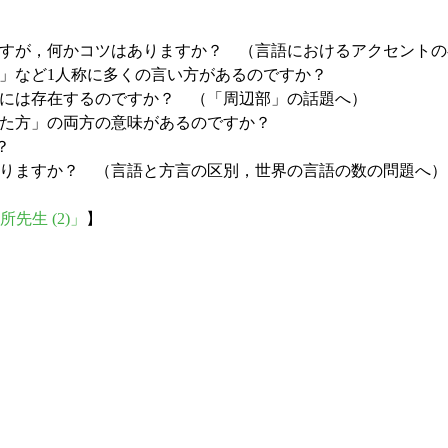
セントが苦手なのですが，何かコツはありますか？ （言語におけるアクセン
私」「僕」「俺」など1人称に多くの言い方があるのですか？
な役割語は英語には存在するのですか？ （「周辺部」の話題へ）
なた」と「あなた方」の両方の意味があるのですか？
か？
似ている言語はありますか？ （言語と方言の区別，世界の言語の数の問題へ）
所先生 (2)」
】