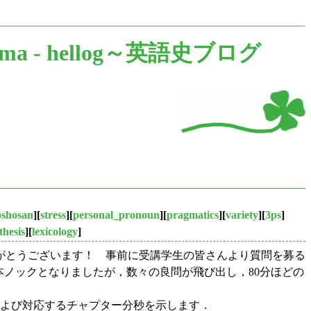
gma -
hellog～英語史ブログ
oshosan
][
stress
][
personal_pronoun
][
pragmatics
][
variety
][
3ps
]
thesis
][
lexicology
]
がとうございます！ 事前に受講学生の皆さんより質問を募る
本ノックとなりましたが，数々の良問が飛び出し，80分ほどの
問および対応するチャプター分秒を示します．