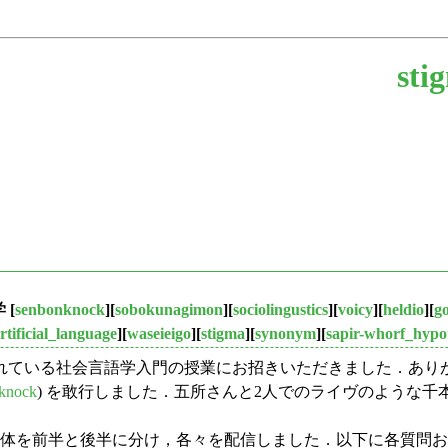
sti
学
[
senbonknock
][
sobokunagimon
][
sociolingustics
][
voicy
][
heldio
][
g
rtificial_language
][
waseieigo
][
stigma
][
synonym
][
sapir-whorf_hypo
れている社会言語学入門の授業にお招きいただきました．あり
knock
) を敢行しました．五所さんと2人でのライヴのような千
ました．全体を前半と後半に分け，各々を配信しました．以下に各質