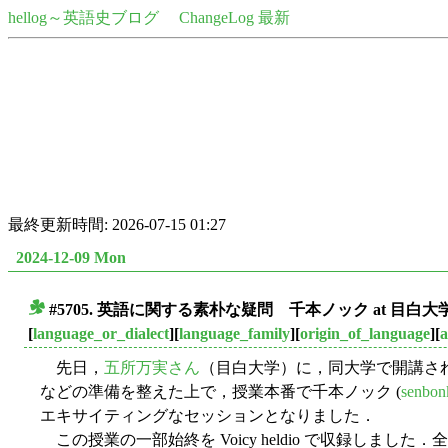
hellog～英語史ブログ
ChangeLog 最新
最終更新時間: 2026-07-15 01:27
2024-12-09 Mon
#5705. 英語に関する素朴な疑問 千本ノック at 目白大
■
[
language_or_dialect
][
language_family
][
origin_of_language
][
a
先日，
五所万実さん
（目白大学）に，同大学で開講さ
などの準備を整えた上で，授業本番で千本ノック (
senbon
エキサイティングなセッションとなりました．
この授業の一部始終を Voicy heldio で収録し