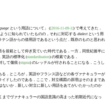
nguage
という用語について」 (
[2016-11-09-1]
) で考えてきた．
のように知られていたものの，それに対応する
dialect
という用
ラテン語からの借用語であるという点だ．既存のものと思われ
語を規範として仰ぎ見ていた時代である．一方，同世紀後半に
英語の標準化 (
standardisation
) の模索である．
して傷痕 (
stigma
) のレッテルが付されることになる．こうし
ある．ところが，英語やフランス語などの各ヴァナキュラーが
ライドしたのである．ここで，対立構図の原理はそのままであ
はないか．新しい対立に新しい用語をあてがいたかったのか
くまでヴァナキュラーの国語意識の高まった初期近代になっ