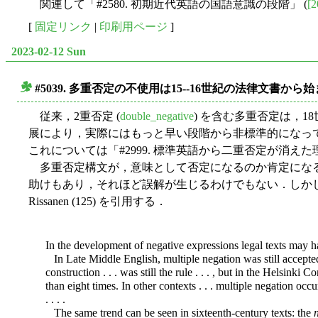
関連して「#2580. 初期近代英語の国語意識の段階」 (
[2
[
固定リンク
|
印刷用ページ
]
2023-02-12 Sun
#5039. 多重否定の不使用は15--16世紀の法律文書から
■
従来，2重否定 (
double_negative
) を含む多重否定は，1
展により，実際にはもっと早い段階から非標準的になっ
これについては「#2999. 標準英語から二重否定が消えた理
多重否定構文が，意味として否定になるのか肯定になる
助けもあり，それほど誤解が生じるわけでもない．しか
Rissanen (125) を引用する．
In the development of negative expressions legal texts may h
In Late Middle English, multiple negation was still accepte
construction . . . was still the rule . . . , but in the Helsin
than eight times. In other contexts . . . multiple negation occu
. . . .
The same trend can be seen in sixteenth-century texts: the
n