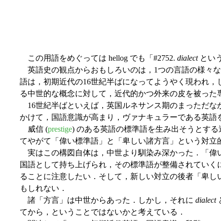
この用語をめぐっては hellog でも「#2752.
dialect
という
英語史の観点からおもしろいのは，1つの言語の様々な
語は，初期近代の16世紀半ばになってようやく現われ
る中世的な概念に対して，近代的かつ外来の皮を被った
16世紀半ばといえば，英国ルネサンス期のまっただな
かけて，国語意識が高まり，ヴァナキュラーである英語を
威信 (
prestige
) のある英語の標準語を生み出そうとす
てやがて「偉い標準語」と「卑しい諸方言」という対立
実はこの構図自体は，中世より馴染み深かった．「偉い
国語として持ち上げられ，その標準語が整備されていく
ることに注意したい．そして，新しい対立の後者「卑し
もしれない．
諸「方言」は中世からあった．しかし，それに
dialect
てから，ということではないかと考えている．