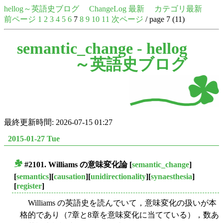
hellog～英語史ブログ
ChangeLog 最新
カテゴリ最新
前ページ
1
2
3
4
5
6
7
8
9
10
11
次ページ
/ page 7 (11)
semantic_change -
hellog
～英語史ブログ
最終更新時間: 2026-07-15 01:27
2015-01-27 Tue
#2101. Williams の意味変化論
[
semantic_change
]
■
[
semantics
][
causation
][
unidirectionality
][
synaesthesia
]
[
register
]
Williams の英語史を読んでいて，意味変化の扱いが本
格的であり（7章と8章を意味変化に当てている），数あ