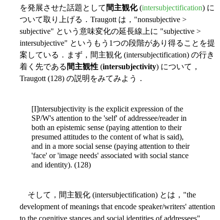
を発展させた話題として
間主観化
(
intersubjectification
) に
ついて取り上げる．Traugott は，"nonsubjective >
subjective" という意味変化の延長線上に "subjective >
intersubjective" というもう1つの段階があり得ることを提
案している．まず，間主観化 (intersubjectification) の行き
着く先である
間主観性
(
intersubjectivity
) について，
Traugott (128) の説明をみてみよう．
[I]ntersubjectivity is the explicit expression of the
SP/W's attention to the 'self' of addressee/reader in
both an epistemic sense (paying attention to their
presumed attitudes to the content of what is said),
and in a more social sense (paying attention to their
'face' or 'image needs' associated with social stance
and identity). (128)
そして，間主観化 (intersubjectification) とは，"the
development of meanings that encode speaker/writers' attention
to the cognitive stances and social identities of addressees"