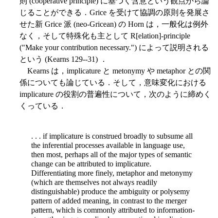
則 (cooperative principle) に基づく含意という観点から論
じることができる．Grice を受けて協調の原則を発展さ
せた新 Grice 派 (neo-Gricean) の Horn は，一般化は例外
なく，そして特殊化も主として R[elation]-principle
("Make your contribution necessary.") によって説明される
という (Kearns 129--31) ．
Kearns は，implicature と metonymy や metaphor との関
係についても論じている．そして，意味変化における
implicature の役割の普遍性について，次のように締めく
くっている．
. . . if implicature is construed broadly to subsume all
the inferential processes available in language use,
then most, perhaps all of the major types of semantic
change can be attributed to implicature.
Differentiating more finely, metaphor and metonymy
(which are themselves not always readily
distinguishable) produce the ambiguity or polysemy
pattern of added meaning, in contrast to the merger
pattern, which is commonly attributed to information-