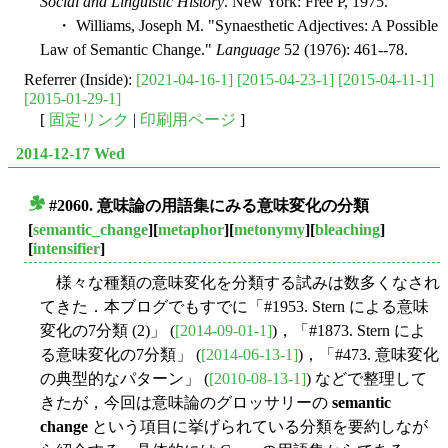
Social and Linguistic History
. New York: Free P, 1975.
・ Williams, Joseph M. "Synaesthetic Adjectives: A Possible
Law of Semantic Change."
Language
52 (1976): 461--78.
Referrer (Inside):
[2021-04-16-1]
[2015-04-23-1]
[2015-04-11-1]
[2015-01-29-1]
[
固定リンク
|
印刷用ページ
]
2014-12-17 Wed
#2060. 意味論の用語集にみる意味変化の分類
■
[
semantic_change
][
metaphor
][
metonymy
][
bleaching
]
[
intensifier
]
様々な種類の意味変化を分類する試みは数多くなされ
てきた．本ブログでもすでに「#1953. Stern による意味
変化の7分類 (2)」 (
[2014-09-01-1]
)，「#1873. Stern によ
る意味変化の7分類」 (
[2014-06-13-1]
)，「#473. 意味変化
の典型的なパターン」 (
[2010-08-13-1]
) などで整理して
きたが，今回は意味論のグロッサリーの
semantic
change
という項目に挙げられている分類を要約しなが