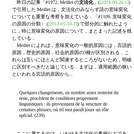
昨日の記事「#1972. Meillet の
文法化
」(
[2014-09-20-1]
)
で引用した Meillet は，文法化のみならず語の意味変化
についても重要な考察を加えている．「#1109. 意味変化
の原因の分類」 (
[2012-05-10-1]
) で部分的に触れたよう
に，特に意味変化の原因について，まとまった記述を残
している．
Meillet によれば，意味変化の一般的原因には，言語的
原因，歴史的原因，社会的原因の3種が区別される．こ
れらは互いにほとんど関連するところがないため，明確
に区別すべきだと論じている．まずは，適用範囲の狭い
といわれる言語的原因から．
Quelques changements, en nombre assez restreint du
reste, procèdent de conditions proprement
linguistiques : ils proviennent de la structure de
certaines phrases, où tel mot paraît jouer un rôle
spécial. (239)
ここに属するのは，いわゆる文法化の事例などであ