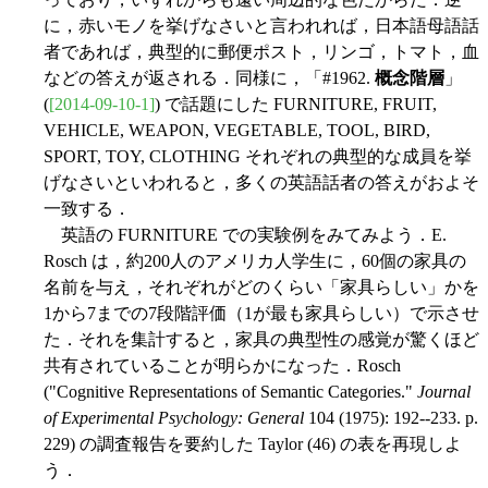
に，赤いモノを挙げなさいと言われれば，日本語母語話
者であれば，典型的に郵便ポスト，リンゴ，トマト，血
などの答えが返される．同様に，「#1962.
概念階層
」
(
[2014-09-10-1]
) で話題にした FURNITURE, FRUIT,
VEHICLE, WEAPON, VEGETABLE, TOOL, BIRD,
SPORT, TOY, CLOTHING それぞれの典型的な成員を挙
げなさいといわれると，多くの英語話者の答えがおよそ
一致する．
英語の FURNITURE での実験例をみてみよう．E.
Rosch は，約200人のアメリカ人学生に，60個の家具の
名前を与え，それぞれがどのくらい「家具らしい」かを
1から7までの7段階評価（1が最も家具らしい）で示させ
た．それを集計すると，家具の典型性の感覚が驚くほど
共有されていることが明らかになった．Rosch
("Cognitive Representations of Semantic Categories."
Journal
of Experimental Psychology: General
104 (1975): 192--233. p.
229) の調査報告を要約した Taylor (46) の表を再現しよ
う．