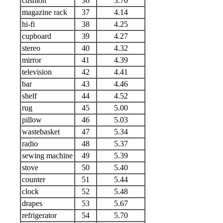
cushion
36
3.70
magazine rack
37
4.14
hi-fi
38
4.25
cupboard
39
4.27
stereo
40
4.32
mirror
41
4.39
television
42
4.41
bar
43
4.46
shelf
44
4.52
rug
45
5.00
pillow
46
5.03
wastebasket
47
5.34
radio
48
5.37
sewing machine
49
5.39
stove
50
5.40
counter
51
5.44
clock
52
5.48
drapes
53
5.67
refrigerator
54
5.70