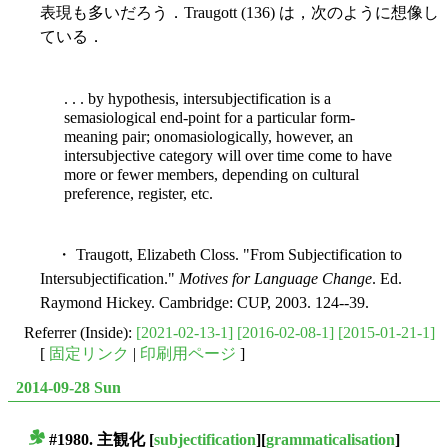
表現も多いだろう．Traugott (136) は，次のように想像し
ている．
. . . by hypothesis, intersubjectification is a
semasiological end-point for a particular form-
meaning pair; onomasiologically, however, an
intersubjective category will over time come to have
more or fewer members, depending on cultural
preference, register, etc.
・ Traugott, Elizabeth Closs. "From Subjectification to
Intersubjectification."
Motives for Language Change
. Ed.
Raymond Hickey. Cambridge: CUP, 2003. 124--39.
Referrer (Inside):
[2021-02-13-1]
[2016-02-08-1]
[2015-01-21-1]
[
固定リンク
|
印刷用ページ
]
2014-09-28 Sun
#1980.
主観化
[
subjectification
][
grammaticalisation
]
■