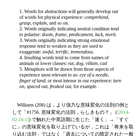
1. Words for abstractions will generally develop out
of words for physical experience:
comprehend
,
grasp
,
explain
, and so on.
2. Words originally indicating neutral condition tend
to polarize:
doom
,
frame
,
predicament
,
luck
,
merit
.
3. Words originally indicating strong emotional
response tend to weaken as they are used to
exaggerate:
awful
,
terrific
,
tremendous
.
4. Insulting words tend to come from names of
animals or lower classes:
rat
,
dog
,
villain
,
cad
5. Metaphors will be drawn from those aspects of
experience most relevant to us:
eye of a needle
,
finger of land
; or most intense in our experience:
turn
on
,
spaced out
,
freaked out
, for example.
Williams (208) は，より強力な意味変化の法則の例と
して「#1756. 意味変化の法則，らしきもの？」 (
[2014-
02-16-1]
) で触れた中英語期に生じた「速く」→「すぐ
に」の意味変化を取り上げているが，これは「将来を取
り込む法則」ではなく「過去についての限定された一般