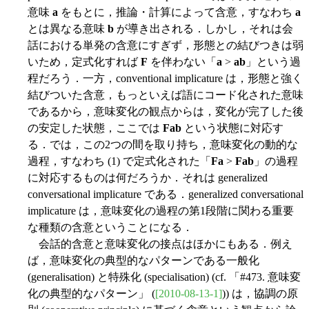
意味
a
をもとに，推論・計算によって含意，すなわち
a
とは異なる意味
b
が導き出される．しかし，それは会
話における単発の含意にすぎず，形態との結びつきは弱
いため，定式化すれば
F
を伴わない「
a
>
ab
」という過
程だろう．一方，conventional implicature は，形態と強く
結びついた含意，もっといえば語にコード化された意味
であるから，意味変化の観点からは，変化が完了した後
の安定した状態，ここでは
Fab
という状態に対応す
る．では，この2つの間を取り持ち，意味変化の動的な
過程，すなわち (1) で定式化された「
Fa
>
Fab
」の過程
に対応するものは何だろうか．それは generalized
conversational implicature である．generalized conversational
implicature は，意味変化の過程の第1段階に関わる重要
な種類の含意ということになる．
会話的含意と意味変化の接点はほかにもある．例え
ば，意味変化の典型的なパターンである一般化
(generalisation) と特殊化 (specialisation) (cf. 「#473. 意味変
化の典型的なパターン」 (
[2010-08-13-1]
)) は，協調の原