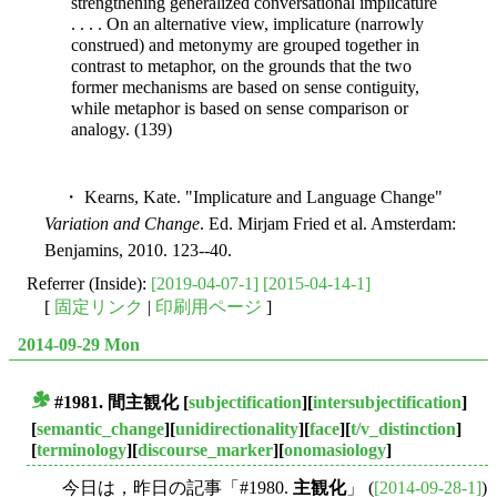
strengthening generalized conversational implicature
. . . . On an alternative view, implicature (narrowly
construed) and metonymy are grouped together in
contrast to metaphor, on the grounds that the two
former mechanisms are based on sense contiguity,
while metaphor is based on sense comparison or
analogy. (139)
・ Kearns, Kate. "Implicature and Language Change"
Variation and Change
. Ed. Mirjam Fried et al. Amsterdam:
Benjamins, 2010. 123--40.
Referrer (Inside):
[2019-04-07-1]
[2015-04-14-1]
[
固定リンク
|
印刷用ページ
]
2014-09-29 Mon
#1981.
間主観化
[
subjectification
][
intersubjectification
]
■
[
semantic_change
][
unidirectionality
][
face
][
t/v_distinction
]
[
terminology
][
discourse_marker
][
onomasiology
]
今日は，昨日の記事「#1980.
主観化
」 (
[2014-09-28-1]
)