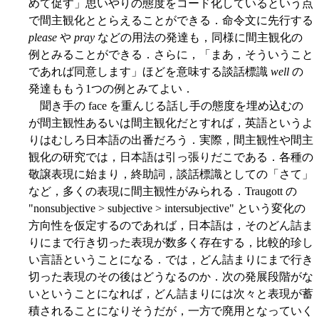
めて促す」思いやりの態度をコード化しているという点
で間主観化ととらえることができる．命令文に先行する
please
や
pray
などの用法の発達も，同様に間主観化の
例とみることができる．さらに，「まあ，そういうこと
であれば同意します」ほどを意味する談話標識
well
の
発達ももう1つの例とみてよい．
聞き手の face を重んじる話し手の態度を埋め込むの
が間主観性あるいは間主観化だとすれば，英語というよ
りはむしろ日本語の出番だろう．実際，間主観性や間主
観化の研究では，日本語は引っ張りだこである．各種の
敬譲表現に始まり，終助詞，談話標識としての「さて」
など，多くの表現に間主観性がみられる．Traugott の
"nonsubjective > subjective > intersubjective" という変化の
方向性を仮定するのであれば，日本語は，そのどん詰ま
りにまで行き切った表現が数多く存在する，比較的珍し
い言語ということになる．では，どん詰まりにまで行き
切った表現のその後はどうなるのか．次の発展段階がな
いということになれば，どん詰まりには次々と表現が蓄
積されることになりそうだが，一方で廃用となっていく