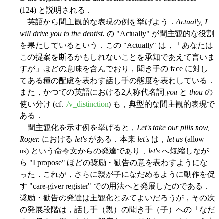
(124) と説明される．
英語から間主観的な表現の例を挙げよう．
Actually, I
will drive you to the dentist.
の "Actually" が間主観的な役割
を果たしているという．この "Actually" は，「あなたは
この提案を断るかもしれないことを承知であえて言いま
すが」ほどの意味を含んでおり，聞き手の face に対し
てある種の配慮を表わす話し手の態度を表わしている．
また，かつての英語における2人称代名詞
you
と
thou
の
使い分け (cf.
t/v_distinction
) も，典型的な間主観的表現で
ある．
間主観化を示す例を挙げると，
Let's take our pills now,
Roger.
における
let's
がある．本来
let's
は，
let us
(allow
us) という命令文からの発達であり，
let's
へ短縮しなが
ら "I propose" ほどの奨励・勧告の意を表わすようにな
った．これが，さらに親が子になだめるように動作を促
す "care-giver register" での用法へと発展したのである．
奨励・勧告の発達は主観化とみてよいだろうが，その次
の発展段階は，話し手（親）の聞き手（子）への「なだ