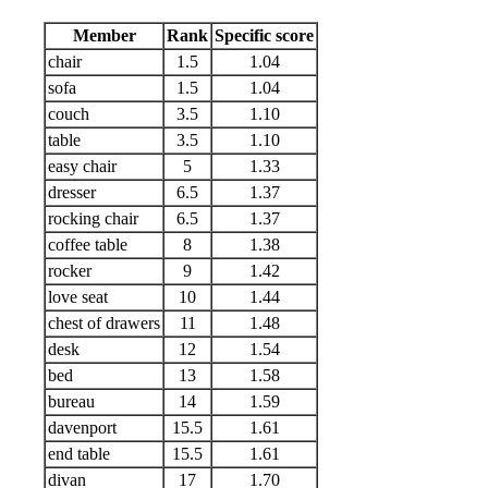
Member
Rank
Specific score
chair
1.5
1.04
sofa
1.5
1.04
couch
3.5
1.10
table
3.5
1.10
easy chair
5
1.33
dresser
6.5
1.37
rocking chair
6.5
1.37
coffee table
8
1.38
rocker
9
1.42
love seat
10
1.44
chest of drawers
11
1.48
desk
12
1.54
bed
13
1.58
bureau
14
1.59
davenport
15.5
1.61
end table
15.5
1.61
divan
17
1.70