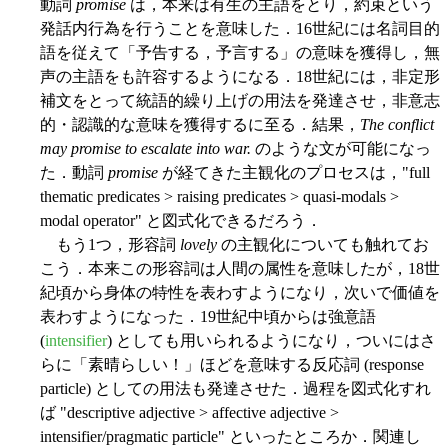
動詞
promise
は，本来は有生の主語をとり，約束という
発話内行為を行うことを意味した．16世紀には名詞目的
語を従えて「予告する，予言する」の意味を獲得し，無
声の主語をも許容するようになる．18世紀には，非定形
補文をとって統語的繰り上げの用法を発達させ，非意志
的・認識的な意味を獲得するに至る．結果，
The conflict
may promise to escalate into war.
のような文が可能になっ
た．動詞
promise
が経てきた主観化のプロセスは，"full
thematic predicates > raising predicates > quasi-modals >
modal operator" と図式化できるだろう．
もう1つ，形容詞
lovely
の主観化についても触れてお
こう．本来この形容詞は人間の属性を意味したが，18世
紀頃から身体の特性を表わすようになり，次いで価値を
表わすようになった．19世紀中頃からは強意語
(
intensifier
) としても用いられるようになり，ついにはさ
らに「素晴らしい！」ほどを意味する反応詞 (response
particle) としての用法も発達させた．過程を図式化すれ
ば "descriptive adjective > affective adjective >
intensifier/pragmatic particle" といったところか．関連し