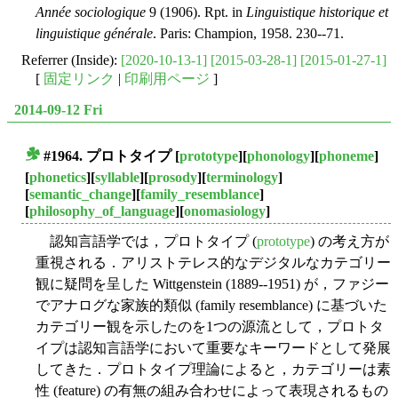
Année sociologique
9 (1906). Rpt. in
Linguistique historique et
linguistique générale
. Paris: Champion, 1958. 230--71.
Referrer (Inside):
[2020-10-13-1]
[2015-03-28-1]
[2015-01-27-1]
[
固定リンク
|
印刷用ページ
]
2014-09-12 Fri
#1964.
プロトタイプ
[
prototype
][
phonology
][
phoneme
]
■
[
phonetics
][
syllable
][
prosody
][
terminology
]
[
semantic_change
][
family_resemblance
]
[
philosophy_of_language
][
onomasiology
]
認知言語学では，プロトタイプ (
prototype
) の考え方が
重視される．アリストテレス的なデジタルなカテゴリー
観に疑問を呈した Wittgenstein (1889--1951) が，ファジー
でアナログな家族的類似 (family resemblance) に基づいた
カテゴリー観を示したのを1つの源流として，プロトタ
イプは認知言語学において重要なキーワードとして発展
してきた．プロトタイプ理論によると，カテゴリーは素
性 (feature) の有無の組み合わせによって表現されるもの