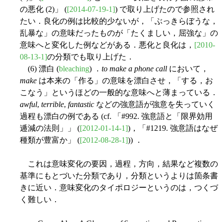
の悪化 (2)」 (
[2014-07-19-1]
) で取り上げたので参照され
たい．良化の例は比較的少ないが，「ぶっきらぼうな，
乱暴な」の意味だったものが「たくましい，屈強な」の
意味へと変化した例などがある．悪化と良化は，
[2010-
08-13-1]
の分類でも取り上げた．
(6) 漂白 (
bleaching
) ．
to make a phone call
において，
make
は本来の「作る」の意味を漂白させ，「する，お
こなう」というほどの一般的な意味へと薄まっている．
awful
,
terrible
,
fantastic
などの強意語が強意を失っていく
過程も漂白の例である (cf. 「#992. 強意語と「限界効用
逓減の法則」」 (
[2012-01-14-1]
)，「#1219. 強意語はなぜ
種類が豊富か」 (
[2012-08-28-1]
)) ．
これは意味変化の要因，過程，方向，結果など複数の
基準にもとづいた分類であり，分類というよりは箇条書
きに近い．意味変化のタイポロジーというのは，つくづ
く難しい．