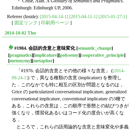
・ Cruse, Alan.
A Glossary of Semantics and Pragmatics
.
Edinburgh: Edinburgh UP, 2006.
Referrer (Inside):
[2015-04-14-1]
[2015-04-11-1]
[2015-01-27-1]
[
固定リンク
|
印刷用ページ
]
2014-10-02 Thu
#1984. 会話的含意と意味変化
[
semantic_change
]
■
[
pragmatics
][
implicature
][
polysemy
][
cooperative_principle
]
[
metonymy
][
metaphor
]
「#1976. 会話的含意とその他の様々な含意」 (
[2014-
09-24-1]
) で，異なる種類の含意 (implicature) を整理し
た．このなかでも特に相互の区別が問題となるのは，
Grice の particularized conversational implicature, generalized
conversational implicature, conventional implicature の3種で
ある．これらの含意は，この順序で形態との結びつきが
強くなり，慣習化あるいはコード化の度合いが高くな
る．
ところで，これらの語用論的な含意と意味変化や多義