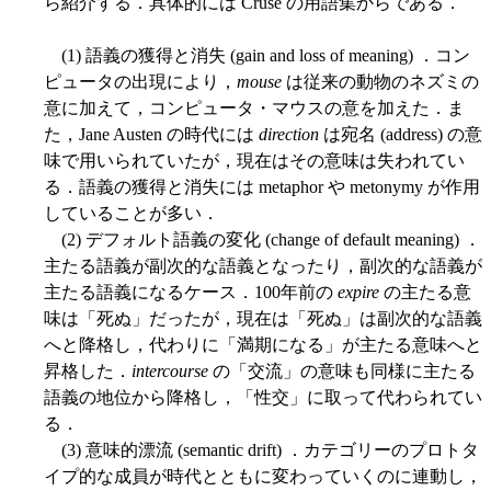
ら紹介する．具体的には Cruse の用語集からである．
(1) 語義の獲得と消失 (gain and loss of meaning) ．コン
ピュータの出現により，
mouse
は従来の動物のネズミの
意に加えて，コンピュータ・マウスの意を加えた．ま
た，Jane Austen の時代には
direction
は宛名 (address) の意
味で用いられていたが，現在はその意味は失われてい
る．語義の獲得と消失には metaphor や metonymy が作用
していることが多い．
(2) デフォルト語義の変化 (change of default meaning) ．
主たる語義が副次的な語義となったり，副次的な語義が
主たる語義になるケース．100年前の
expire
の主たる意
味は「死ぬ」だったが，現在は「死ぬ」は副次的な語義
へと降格し，代わりに「満期になる」が主たる意味へと
昇格した．
intercourse
の「交流」の意味も同様に主たる
語義の地位から降格し，「性交」に取って代わられてい
る．
(3) 意味的漂流 (semantic drift) ．カテゴリーのプロトタ
イプ的な成員が時代とともに変わっていくのに連動し，