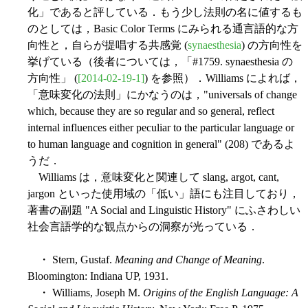
化」であると評している．もう少し法則の名に値するも
のとしては，Basic Color Terms にみられる通言語的な方
向性と，自らが提唱する共感覚 (
synaesthesia
) の方向性を
挙げている（後者については，「#1759. synaesthesia の
方向性」 (
[2014-02-19-1]
) を参照）．Williams によれば，
「意味変化の法則」にかなうのは，"universals of change
which, because they are so regular and so general, reflect
internal influences either peculiar to the particular language or
to human language and cognition in general" (208) であるよ
うだ．
Williams は，意味変化と関連して slang, argot, cant,
jargon といった使用域の「低い」語にも注目しており，
著書の副題 "A Social and Linguistic History" にふさわしい
社会言語学的な観点からの洞察が光っている．
・ Stern, Gustaf.
Meaning and Change of Meaning
.
Bloomington: Indiana UP, 1931.
・ Williams, Joseph M.
Origins of the English Language: A