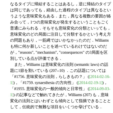
なるタイプに帰結することはあるし，逆に帰結のタイプ
は同じであっても，経由した過程のタイプは異なるとい
うような意味変化もある．また，異なる複数の要因が絡
み合って，1つの意味変化が発生するということもごく
普通にみられる．そもそも意味変化の分類といっても，
意味変化のどの局面に注目して分類するかという考え方
の問題もあり，一筋縄ではいかなかったのだ．Williams
も特に何か新しいことを述べているわけではないのだ
が，"reasons", "mechanism", "consequences" の3局面を区
別している点が評価できる．
また，Williams は意味変化の法則 (semantic laws) の話
題に1節を割いている (207--10) ．この話題については
「#1756. 意味変化の法則，らしきもの？」 (
[2014-02-16-
1]
)，「#1759. synaesthesia の方向性」 (
[2014-02-19-1]
)，
「#1955. 意味変化の一般的傾向と日常性」 (
[2014-09-03-
1]
) の記事などで触れてきたが，Williams (207) も，意味
変化の法則とはいわずとも傾向として指摘できることと
して，伝統的で無難な項目をいくつか挙げている．