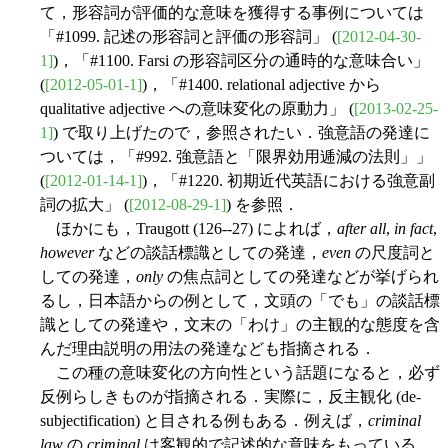
て，形容詞が評価的な意味を獲得する事例については
「#1099. 記述の形容詞と評価の形容詞」 (
[2012-04-30-
1]
)，「#1100. Farsi の形容詞区分の通時的な意味合い」
(
[2012-05-01-1]
)，「#1400. relational adjective から
qualitative adjective への意味変化の原動力」 (
[2013-02-25-
1]
) で取り上げたので，参照されたい．強意語の発達に
ついては，「#992. 強意語と「限界効用逓減の法則」」
(
[2012-01-14-1]
)，「#1220. 初期近代英語における強意副
詞の拡大」 (
[2012-08-29-1]
) を参照．
ほかにも，Traugott (126--27) によれば，
after all
,
in fact
,
however
などの談話標識としての発達，
even
の尺度詞と
しての発達，
only
の焦点詞としての発達などが挙げられ
るし，日本語からの例として，文頭の「でも」の談話標
識としての発達や，文末の「わけ」の主観的な態度を含
んだ理由説明の用法の発達なども指摘される．
この種の意味変化の方向性という話題になると，必ず
反例らしきものが指摘される．実際に，反主観化 (de-
subjectification) と目される例もある．例えば，
criminal
law
の
criminal
は客観的で記述的な意味をもっている