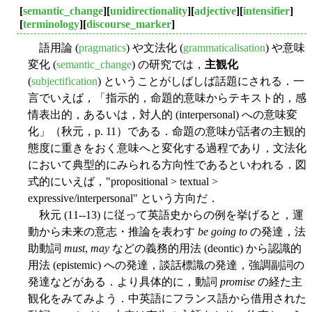
[
semantic_change
][
unidirectionality
][
adjective
][
intensifier
]
[
terminology
][
discourse_marker
]
語用論 (
pragmatics
) や文法化 (
grammaticalisation
) や意味
変化 (
semantic_change
) の研究では，
主観化
(
subjectification
) ということがしばしば話題にされる．一
言でいえば，「指示的，命題的意味からテキスト的，感
情表出的，あるいは，対人的 (interpersonal) への意味変
化」（秋元，p. 11）である．命題の意味が話者の主観的
態度に重きをおく意味へと変化する過程であり，文法化
において典型的にみられる方向性であるといわれる．図
式的にいえば，"propositional > textual >
expressive/interpersonal" という方向だ．
秋元 (11--13) に従って英語史からの例を挙げると，運
動から未来の意志・推論を表わす
be going to
の発達，法
助動詞
must
,
may
などの義務的用法 (deontic) から認識的
用法 (epistemic) への発達，談話標識の発達，強調副詞の
発達などがある．より具体的に，動詞
promise
の経た主
観化をみてみよう．中英語にフランス語から借用された