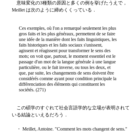
意味変化の3種類の原因と多くの例を挙げたうえで，
Meillet は次のように締めくくっている．
Ces exemples, où l'on a remarqué seulement les plus
gros faits et les plus généraux, permettent de se faire
une idée de la manière dont les faits linguistiques, les
faits historiques et les faits sociaux s'unissent,
agissent et réagissent pour transformer le sens des
mots; on voit que, partout, le moment essentiel est le
passage d'un mot de la langue générale à une langue
particulière, ou le fait inverse, ou tous les deux, et
que, par suite, les changements de sens doivent être
considérés comme ayant pour condition principale la
différenciation des éléments qui constituent les
sociétés. (271)
この碩学のすぐれて社会言語学的な立場が表明されて
いる結論といえるだろう．
・ Meillet, Antoine. "Comment les mots changent de sens."