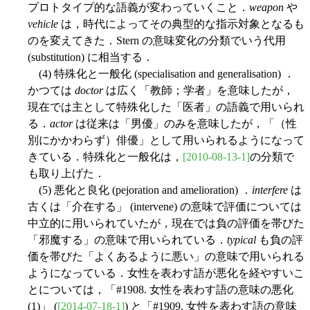
プロトタイプ的な語義が変わっていくこと．
weapon
や
vehicle
は，時代によってその典型的な指示対象となるも
のを変えてきた．Stern の意味変化の分類でいう代用
(substitution) に相当する．
(4) 特殊化と一般化 (specialisation and generalisation) ．
かつては
doctor
は広く「教師；学者」を意味したが，
現在では主として特殊化した「医者」の語義で用いられ
る．
actor
は従来は「男優」のみを意味したが，「（性
別にかかわらず）俳優」として用いられるようになって
きている．特殊化と一般化は，
[2010-08-13-1]
の分類で
も取り上げた．
(5) 悪化と良化 (pejoration and amelioration) ．
interfere
は
古くは「介在する」 (intervene) の意味で評価については
中立的に用いられていたが，現在では負の評価を帯びた
「邪魔する」の意味で用いられている．
typical
も負の評
価を帯びた「よくあるように悪い」の意味で用いられる
ようになっている．女性を表わす語が悪化を経やすいこ
とについては，「#1908. 女性を表わす語の意味の悪化
(1)」 (
[2014-07-18-1]
) と「#1909. 女性を表わす語の意味