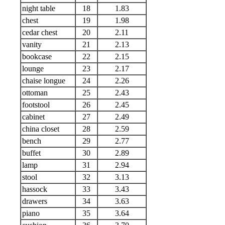
night table
18
1.83
chest
19
1.98
cedar chest
20
2.11
vanity
21
2.13
bookcase
22
2.15
lounge
23
2.17
chaise longue
24
2.26
ottoman
25
2.43
footstool
26
2.45
cabinet
27
2.49
china closet
28
2.59
bench
29
2.77
buffet
30
2.89
lamp
31
2.94
stool
32
3.13
hassock
33
3.43
drawers
34
3.63
piano
35
3.64