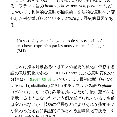
る．フランス語の
homme
,
chose
,
pas
,
rien
,
personne
など
において，具体的な意味が抽象的・文法的な意味へと変
化した例が挙げられている．2つめは，歴史的原因であ
る．
Un second type de changements de sens est celui où
les choses exprimées par les mots viennent à changer.
(241)
これは指示対象あるいはモノの歴史的変化に依存する
語の意味変化である．「#1953. Stern による意味変化の7
分類 (2)」 (
[2014-09-01-1]
) でいえば，最初に挙げられて
いる代用 (substitution) に相当する．フランス語の
plume
（ペン）は，かつては鉄筆を指示したが，後に鵞ペンを
指示するようになったという例が挙げられている．名前
は変わらないが，技術の発展などによりそれが指すモノ
が変わった場合に典型的にみられる意味変化である．3
つめは社会的原因である．