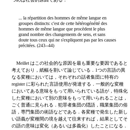
... la répartition des hommes de même langue en
groupes distincts: c'est de cette hétérogénéité des
hommes de même langue que procèdent le
plus
grand nombre des changements de sens, et sans
doute tous ceux qui ne s'expliquent pas par les causes
précitées. (243--44)
Meillet はこの社会的な原因を最も重要な要因であると
考えており，紙幅を割いて論じている．1つの言語の異
なる変種においては，それぞれの話者集団に特有の
register に彩られた言語使用が発達する．一般的な変種
においてある意味をもって用いられている語が，特殊化
した変種において別の意味をもって用いられることは，
ごく普通に見られる．犯罪者集団の隠語，職業集団の俗
語，専門集団の術語などである．各変種で発生した新し
い語義が変種間の境を越えて往来すれば，結果としてそ
の語の意味は変化（あるいは多義化）したことになる．