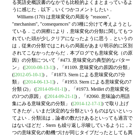
る英語史概説書のなかでも比較的よくまとまっているよ
うに感じた．以下，いくつかコメントしたい．
Williams (170) は意味変化の局面を "reasons",
"mechanism", "consequences" の3種に分けて考えようとし
ている．この洞察により，意味変化の分類に関してもつ
れていた頭が少しクリアになったように思う．というの
は，従来の分類ではこれらの局面があまり明示的に区別
されてこなかったからだ．本ブログでも意味変化（の原
因）の分類について「#473. 意味変化の典型的なパター
ン」 (
[2010-08-13-1]
)，「#1109. 意味変化の原因の分類」
(
[2012-05-10-1]
)，「#1873. Stern による意味変化の7分
類」 (
[2014-06-13-1]
)，「#1953. Stern による意味変化の7
分類 (2)」 (
[2014-09-01-1]
)，「#1973. Meillet の意味変化
の3つの原因」 (
[2014-09-21-1]
)，「#2060. 意味論の用語
集にみる意味変化の分類」 (
[2014-12-17-1]
) で取り上げ
てきたが，いまだ決定的な分類というものはないといっ
てよい．分類法は，論者の数だけあるといっても過言で
はないほどだ．Stern も繰り返し示唆しているように，2
つの意味変化の動機づけが同じタイプだったとしても異