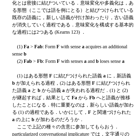
化とは密接に結びついている．意味変化や多義化は，あ
る形態（ここでは語を例にとる）と結びつけられている
既存の語義に，新しい語義が付け加わったり，古い語義
が消失していく過程である．意味変化を構成する基本的
な過程には2つある (Kearns 123) ．
(1)
Fa
>
Fab
: Form
F
with sense
a
acquires an additional
sense
b
(2)
Fab
>
Fb
: Form
F
with senses
a
and
b
loses sense
a
(1) はある形態
F
に結びつけられた語義
a
に，新語義
b
が加えられる過程，(2) はある形態
F
に結びつけられ
た語義
a
と
b
から語義
a
が失われる過程だ．(1) と (2)
が継起すれば，結果として
Fa
から
Fb
へと語義が推移
したことになる．特に重要なのは，新らしい語義が加わ
る (1) の過程である．いかにして，
F
と関連づけられた
a
の上に
b
が加わるのだろうか．
ここで上記の種々の含意に参加してもらおう．
particularized conversational implicature では，文字通りの