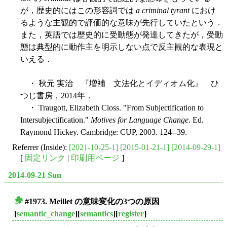
が，歴史的にはこの形容詞では
a criminal tyrant
におけ
るような主観的で評価的な意味が先行していたという．
また，英語では歴史的に受動態が発達してきたが，受動
態は典型的に動作主を明示しない点で反主観的な表現と
いえる．
・ 秋元 実治 『増補 文法化とイディオム化』 ひ
つじ書房，2014年．
・ Traugott, Elizabeth Closs. "From Subjectification to
Intersubjectification."
Motives for Language Change
. Ed.
Raymond Hickey. Cambridge: CUP, 2003. 124--39.
Referrer (Inside):
[2021-10-25-1]
[2015-01-21-1]
[2014-09-29-1]
[
固定リンク
|
印刷用ページ
]
2014-09-21 Sun
#1973. Meillet の意味変化の3つの原因
■
[
semantic_change
][
semantics
][
register
]