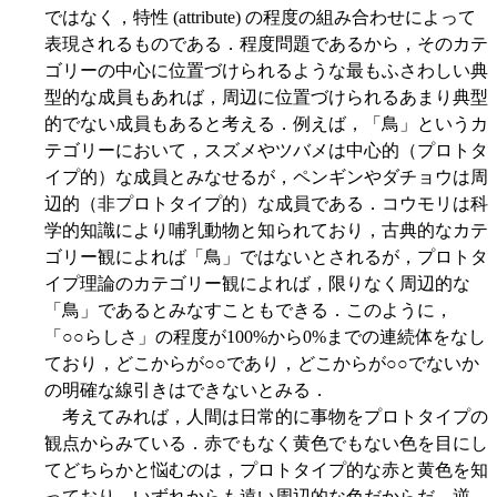
ではなく，特性 (attribute) の程度の組み合わせによって
表現されるものである．程度問題であるから，そのカテ
ゴリーの中心に位置づけられるような最もふさわしい典
型的な成員もあれば，周辺に位置づけられるあまり典型
的でない成員もあると考える．例えば，「鳥」というカ
テゴリーにおいて，スズメやツバメは中心的（プロトタ
イプ的）な成員とみなせるが，ペンギンやダチョウは周
辺的（非プロトタイプ的）な成員である．コウモリは科
学的知識により哺乳動物と知られており，古典的なカテ
ゴリー観によれば「鳥」ではないとされるが，プロトタ
イプ理論のカテゴリー観によれば，限りなく周辺的な
「鳥」であるとみなすこともできる．このように，
「○○らしさ」の程度が100%から0%までの連続体をなし
ており，どこからが○○であり，どこからが○○でないか
の明確な線引きはできないとみる．
考えてみれば，人間は日常的に事物をプロトタイプの
観点からみている．赤でもなく黄色でもない色を目にし
てどちらかと悩むのは，プロトタイプ的な赤と黄色を知
っており，いずれからも遠い周辺的な色だからだ．逆