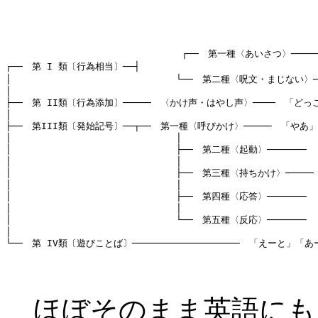
                               ┌──　第一種〈あいさつ〉
┌──　第 I 類〔行為相当〕──┤

│                             └──　第二種〈呪文・まじ
│

├──　第 II類〔行為添加〕─────　〈かけ声・はやし声〉────　「ど
│

├──　第III類〔発始記号〕──┬──　第一種〈呼びかけ〉─────　「やあ
│                             │

│                             ├──　第二種〈起動〉──────
│                             │

│                             ├──　第三種〈持ちかけ〉───
│                             │

│                             ├──　第四種〈応答〉───
│                             │

│                             └──　第五種〈反応〉────
│

ほぼそのまま英語にも