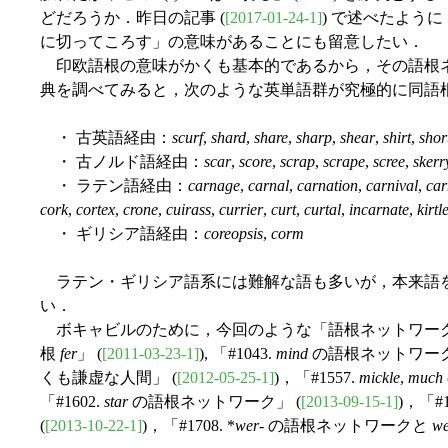
どだろうか．昨日の記事 (
[2017-01-24-1]
) で述べたように
に切ってころす」の意味があることにも留意したい．
印欧語根の意味がかくも基本的であるから，その語根
典を調べてみると，次のような英単語群が究極的に同語
・ 古英語経由：
scurf
,
shard
,
share
,
sharp
,
shear
,
shirt
,
shor
・ 古ノルド語経由：
scar
,
score
,
scrap
,
scrape
,
scree
,
skerr
・ ラテン語経由：
carnage
,
carnal
,
carnation
,
carnival
,
car
cork
,
cortex
,
crone
,
cuirass
,
currier
,
curt
,
curtal
,
incarnate
,
kirtl
・ ギリシア語経由：
coreopsis
,
corm
ラテン・ギリシア語系には難解な語も多いが，本来語
い．
ボキャビルのために，今回のような「語根ネットワーク」
根
fer
」 (
[2011-03-23-1]
), 「#1043.
mind
の語根ネットワーク
くも謙虚な人間」 (
[2012-05-25-1]
)，「#1557.
mickle
,
much
「#1602.
star
の語根ネットワーク」 (
[2013-09-15-1]
)，「#
(
[2013-10-22-1]
)，「#1708. *
wer
- の語根ネットワークと
we