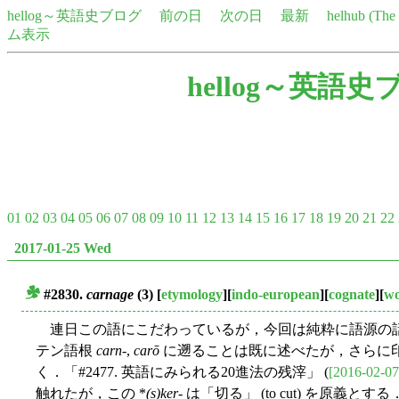
hellog～英語史ブログ
前の日
次の日
最新
helhub (Th
ム表示
hellog～英語史
01
02
03
04
05
06
07
08
09
10
11
12
13
14
15
16
17
18
19
20
21
22
2017-01-25 Wed
#2830.
carnage
(3)
[
etymology
][
indo-european
][
cognate
][
wo
■
連日この語にこだわっているが，今回は純粋に語源の
テン語根
carn-
,
carō
に遡ることは既に述べたが，さらに
く．「#2477. 英語にみられる20進法の残滓」 (
[2016-02-07
触れたが，この *
(s)ker
- は「切る」 (to cut) を原