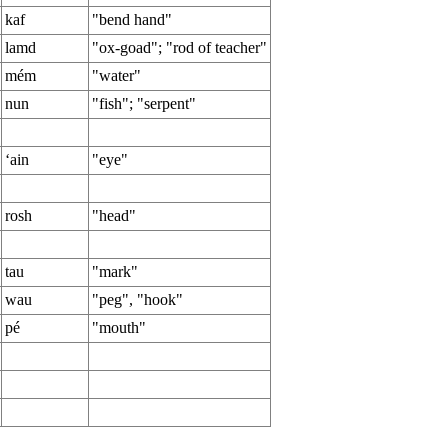
kaf
"bend hand"
lamd
"ox-goad"; "rod of teacher"
mém
"water"
nun
"fish"; "serpent"
‘ain
"eye"
rosh
"head"
tau
"mark"
wau
"peg", "hook"
pé
"mouth"