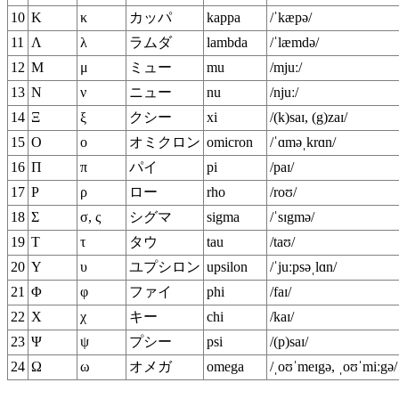
10
Κ
κ
カッパ
kappa
/ˈkæpə/
11
Λ
λ
ラムダ
lambda
/ˈlæmdə/
12
Μ
μ
ミュー
mu
/mjuː/
13
Ν
ν
ニュー
nu
/njuː/
14
Ξ
ξ
クシー
xi
/(k)saɪ, (g)zaɪ/
15
Ο
ο
オミクロン
omicron
/ˈɑməˌkrɑn/
16
Π
π
パイ
pi
/paɪ/
17
Ρ
ρ
ロー
rho
/roʊ/
18
Σ
σ, ς
シグマ
sigma
/ˈsɪgmə/
19
Τ
τ
タウ
tau
/taʊ/
20
Υ
υ
ユプシロン
upsilon
/ˈjuːpsəˌlɑn/
21
Φ
φ
ファイ
phi
/faɪ/
22
Χ
χ
キー
chi
/kaɪ/
23
Ψ
ψ
プシー
psi
/(p)saɪ/
24
Ω
ω
オメガ
omega
/ˌoʊˈmeɪgə, ˌoʊˈmiːgə/