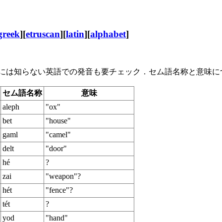
greek
][
etruscan
][
latin
][
alphabet
]
正確には知らない英語での発音も要チェック．セム語名称と意味については，
セム語名称
意味
aleph
"ox"
bet
"house"
gaml
"camel"
delt
"door"
hé
?
zai
"weapon"?
hét
"fence"?
tét
?
yod
"hand"