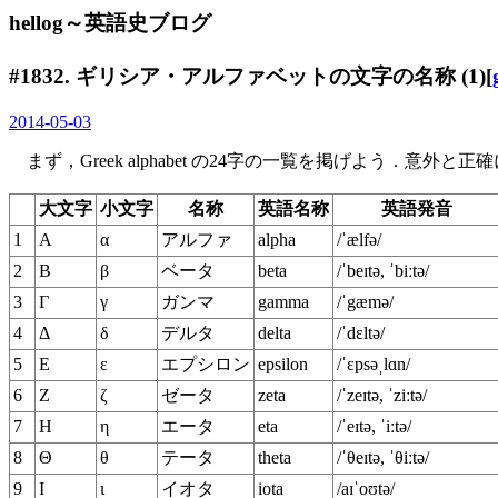
hellog～英語史ブログ
#1832. ギリシア・アルファベットの文字の名称 (1)[
2014-05-03
まず，Greek alphabet の24字の一覧を掲げよう．意外と
大文字
小文字
名称
英語名称
英語発音
1
Α
α
アルファ
alpha
/ˈælfə/
2
Β
β
ベータ
beta
/ˈbeɪtə, ˈbiːtə/
3
Γ
γ
ガンマ
gamma
/ˈgæmə/
4
Δ
δ
デルタ
delta
/ˈdɛltə/
5
Ε
ε
エプシロン
epsilon
/ˈɛpsəˌlɑn/
6
Ζ
ζ
ゼータ
zeta
/ˈzeɪtə, ˈziːtə/
7
Η
η
エータ
eta
/ˈeɪtə, ˈiːtə/
8
Θ
θ
テータ
theta
/ˈθeɪtə, ˈθiːtə/
9
Ι
ι
イオタ
iota
/aɪˈoʊtə/