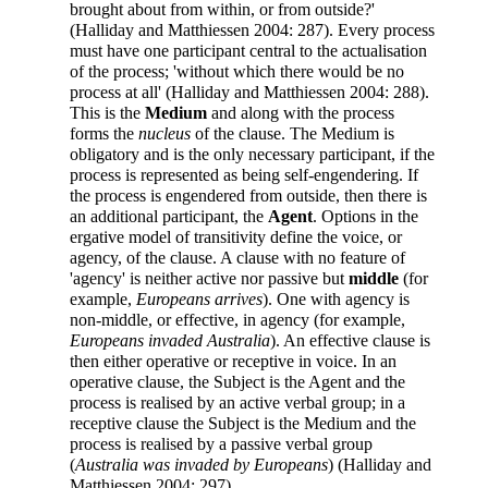
brought about from within, or from outside?'
(Halliday and Matthiessen 2004: 287). Every process
must have one participant central to the actualisation
of the process; 'without which there would be no
process at all' (Halliday and Matthiessen 2004: 288).
This is the
Medium
and along with the process
forms the
nucleus
of the clause. The Medium is
obligatory and is the only necessary participant, if the
process is represented as being self-engendering. If
the process is engendered from outside, then there is
an additional participant, the
Agent
. Options in the
ergative model of transitivity define the voice, or
agency, of the clause. A clause with no feature of
'agency' is neither active nor passive but
middle
(for
example,
Europeans arrives
). One with agency is
non-middle, or effective, in agency (for example,
Europeans invaded Australia
). An effective clause is
then either operative or receptive in voice. In an
operative clause, the Subject is the Agent and the
process is realised by an active verbal group; in a
receptive clause the Subject is the Medium and the
process is realised by a passive verbal group
(
Australia was invaded by Europeans
) (Halliday and
Matthiessen 2004: 297).