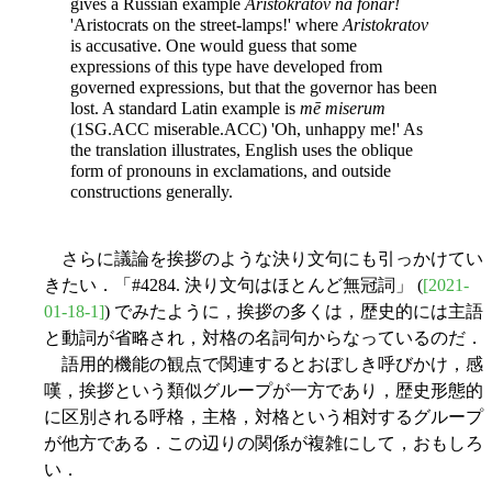
gives a Russian example
Aristokratov na fonar!
'Aristocrats on the street-lamps!' where
Aristokratov
is accusative. One would guess that some
expressions of this type have developed from
governed expressions, but that the governor has been
lost. A standard Latin example is
mē miserum
(1SG.ACC miserable.ACC) 'Oh, unhappy me!' As
the translation illustrates, English uses the oblique
form of pronouns in exclamations, and outside
constructions generally.
さらに議論を挨拶のような決り文句にも引っかけてい
きたい．「#4284. 決り文句はほとんど無冠詞」 (
[2021-
01-18-1]
) でみたように，挨拶の多くは，歴史的には主語
と動詞が省略され，対格の名詞句からなっているのだ．
語用的機能の観点で関連するとおぼしき呼びかけ，感
嘆，挨拶という類似グループが一方であり，歴史形態的
に区別される呼格，主格，対格という相対するグループ
が他方である．この辺りの関係が複雑にして，おもしろ
い．