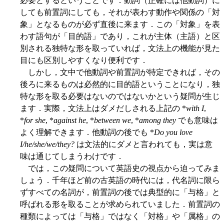
必要とするということです．動詞（正確には他動詞）に
しても前置詞にしても，それが表わす動作や関係の「対
象」となるものが必ず直後に来ます．この「対象」を表
わす語句が「目的語」であり，これが主体（主語）と区
別される独特な形を取っていれば，文法上の機能が見た
目にも区別しやすくなり便利です．
しかし，文中で他動詞や前置詞が特定できれば，その
後ろに来るものは必然的に目的語ということになり，独
特な形を取る必要はないのではないかという疑問が生じ
ます．実際，文法上はダメだしされる上記の *
with I
,
*
for she
, *
against he
, *
between we
, *
among they
でも意味は
よく理解できます．他動詞の後でも *
Do you love
I/he/she/we/they?
は文法的にダメと言われても，実は意
味は通じてしまうわけです．
では，この疑問について英語史の視点から迫ってみま
しょう．千年ほど前の古英語の時代には，代名詞に限ら
ずすべての名詞が，前置詞の後では典型的に「与格」と
呼ばれる形を取ることが求められていました．前置詞の
種類によっては「与格」ではなく「対格」や「属格」の