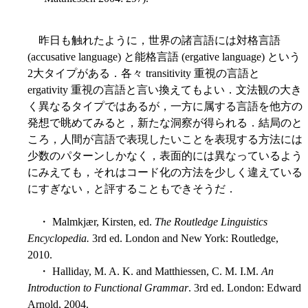
昨日も触れたように，世界の諸言語には対格言語
(accusative language) と能格言語 (ergative language) という
2大タイプがある．各々 transitivity 重視の言語と
ergativity 重視の言語と言い換えてもよい．文法観の大き
く異なるタイプではあるが，一方に属する言語を他方の
発想で眺めてみると，新たな洞察が得られる．結局のと
ころ，人間が言語で表現したいことを表現する方法には
少数のパターンしかなく，表面的には異なっているよう
にみえても，それはコード化の方法を少しく違えている
にすぎない，と評することもできそうだ．
・ Malmkjær, Kirsten, ed.
The Routledge Linguistics
Encyclopedia.
3rd ed. London and New York: Routledge,
2010.
・ Halliday, M. A. K. and Matthiessen, C. M. I.M.
An
Introduction to Functional Grammar
. 3rd ed. London: Edward
Arnold, 2004.