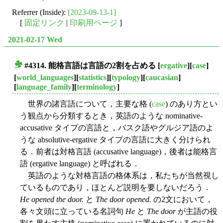
Referrer (Inside):
[2023-09-13-1]
[
固定リンク
|
印刷用ページ
]
2021-02-17 Wed
#4314. 能格言語は言語の2割を占める
[
ergative
][
case
]
■
[
world_languages
][
statistics
][
typology
][
caucasian
]
[
language_family
][
terminology
]
世界の諸言語について，主要な格 (
case
) のあり方とい
う観点から分類するとき，英語のような nominative-
accusative タイプの言語と，バスク語やグルジア語のよ
うな absolutive-ergative タイプの言語に大きく分けられ
る．前者は対格言語 (accusative language)，後者は能格言
語 (ergative language) と呼ばれる．
英語のような対格言語の格体系は，私たちが当然視し
ているものであり，ほとんど説明を要しないだろう．
He opened the door.
と
The door opened.
の2文において，
各々文頭に立っている名詞句
He
と
The door
が主語の役