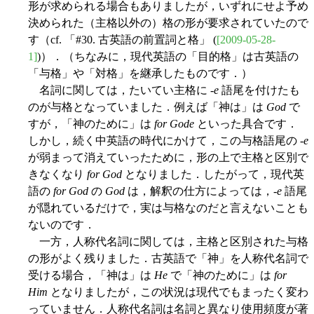
形が求められる場合もありましたが，いずれにせよ予め
決められた（主格以外の）格の形が要求されていたので
す（cf. 「#30. 古英語の前置詞と格」 (
[2009-05-28-
1]
)）．（ちなみに，現代英語の「目的格」は古英語の
「与格」や「対格」を継承したものです．）
名詞に関しては，たいてい主格に -
e
語尾を付けたも
のが与格となっていました．例えば「神は」は
God
で
すが，「神のために」は
for Gode
といった具合です．
しかし，続く中英語の時代にかけて，この与格語尾の -
e
が弱まって消えていったために，形の上で主格と区別で
きなくなり
for God
となりました．したがって，現代英
語の
for God
の
God
は，解釈の仕方によっては，-
e
語尾
が隠れているだけで，実は与格なのだと言えないことも
ないのです．
一方，人称代名詞に関しては，主格と区別された与格
の形がよく残りました．古英語で「神」を人称代名詞で
受ける場合，「神は」は
He
で「神のために」は
for
Him
となりましたが，この状況は現代でもまったく変わ
っていません．人称代名詞は名詞と異なり使用頻度が著