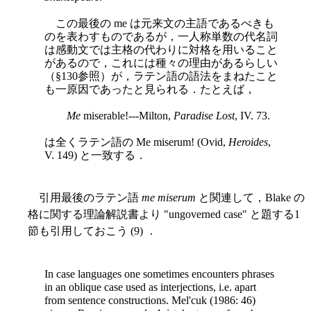
この最後の me は元来文の主語であるべきも
のを表わすものであるが，一人称単数の代名詞
は感動文では主格の代わりに対格を用いること
があるので，これには種々の理由があるらしい
（§130参照）が，ラテン語の語法をまねたこと
も一原因であったと見られる．たとえば，
Me
miserable!---Milton,
Paradise Lost
, IV. 73.
は全くラテン語の Me miserum! (Ovid,
Heroides
,
V. 149) と一致する．
引用最後のラテン語
me miserum
と関連して，Blake の
格に関する理論解説書より "ungoverned case" と題する1
節も引用しておこう (9) ．
In case languages one sometimes encounters phrases
in an oblique case used as interjections, i.e. apart
from sentence constructions. Mel'cuk (1986: 46)