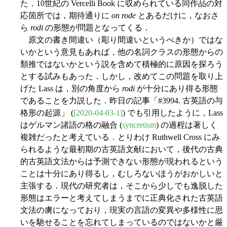
た．10世紀の Vercelli Book に収められている同作品の対
応箇所では，期待通りに
on rode
とあるだけに，なおさ
ら
rodi
の形態が問題となってくる．
原文の書き間違い（彫り間違いというべきか）ではな
いかという意見もあれば，他の名詞クラスの形態からの
類推ではないかという説を含めて積極的に原因を探ろう
とする試みもあった．しかし，改めてこの問題を取り上
げた Lass は，別の角度から
rodi
が十分にあり得る形態
であることを力説した．昨日の記事「#3994. 古英語の与
格形の起源」 (
[2020-04-03-1]
) でも引用したように，Lass
はゲルマン諸語の格の融合 (
syncretism
) の過程は著しく
複雑だったと考えている．とりわけ Ruthwell Cross にみ
られるような最初期の古英語文献において，後代の古典
的古英語文法からは予測できない形態が現われるという
ことは十分にあり得るし，むしろないほうがおかしいと
主張する．現代の研究者は，そこから少しでも逸脱した
形態はエラーと考えてしまうまでに正典化された古英語
文法の虜になっており，現実の言語の変異や多様性に思
いを馳せることを忘れてしまっているのではないかと厳