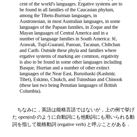
cent of the world's languages. Ergative systems are to
be found in all families of the Caucasian phylum,
among the Tibeto-Burman languages, in
Austronesian, in most Australian languages, in some
languages of the Papuan families, in Zoque and the
Mayan languages of Central America and in a
number of language families in South America: Jé,
Arawak, Tupí-Guaraní, Panoan, Tacanan, Chibchan
and Carib. Outside these phyla and families where
ergative systems of marking are common, ergativity
is also to be found in some other languages including
Basque, Hurrian and a number of other extinct
languages of the Near East, Burushaski (Kashmir,
Tibet), Eskimo, Chukch, and Tsimshian and Chinook
(these last two being Penutian languages of British
Columbia).
ちなみに，英語は能格言語ではないが，上の例で挙げ
た
open(ed)
のように自動詞にも他動詞にも用いられる動
詞を指して能格動詞 (ergative verb) と呼ぶことがある．