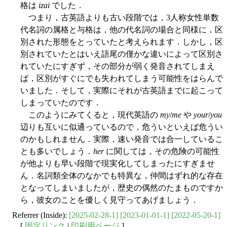
格は
izai
でした．
つまり，古英語よりも古い段階では，3人称女性単数
代名詞の属格と与格は，他の代名詞の場合と同様に，区
別された形態をとっていたと考えられます．しかし，区
別されていたとはいえ語尾の僅かな違いによって区別さ
れていたにすぎず，その部分が弱く発音されてしまえ
ば，区別がすぐにでも失われてしまう可能性をはらんで
いました．そして，実際にそれが古英語までに起こって
しまっていたのです．
このようにみてくると，現代英語の
my
/
me
や
your
/
you
辺りも互いに似通っているので，危ういといえば危うい
のかもしれません．実際，速い発音では合一しているこ
とも多いでしょう．
her
に関しては，その危険の可能性
が他よりも早い段階で現実化してしまったにすぎませ
ん．名詞類全体のなかでも特異な，仲間はずれ的な存在
となってしまいましたが，歴史の偶然のたまものですか
ら，彼女のことを優しく見守ってあげましょう．
Referrer (Inside):
[2025-02-28-1]
[2023-01-01-1]
[2022-05-20-1]
[
固定リンク
|
印刷用ページ
]