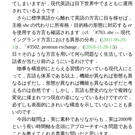
てしまいますが，現代英語は目下世界中でまともに運用
されているようです．
さらに標準英語から離れて英語の方言に目を移せば，
主格
she
の代わりに所有格・目的格の形態に対応する
er
を使用する方言も確認されます（cf. 「#793.
she
--- 現代
イングランド方言における異形の分布」 (
[2011-06-29-
1]
)，「#3502. pronoun exchange」 (
[2018-11-28-1]
)）．
日々そのような方言を用いて何ら問題なく生活している
話者が当たり前のようにいるわけです．
物事を構造的にとらえる習慣のついている現代人にと
って，言語も体系である以上，機能が異なれば形態も異
なるはずだし，形態が異なれば機能も異なるはずだと考
えるのは自然です．しかし，言語も歴史のなかで複雑な
変化に揉まれつつ現在の姿になっているわけですので，
必ずしも表面的にきれいな構造を示していないことも多
いのです．
今回の疑問は，実に素朴でありながらも，実は2000年
という長い時間軸を念頭にアプローチすべき問題である
ことを教えてくれる貴重な問いだと思います．