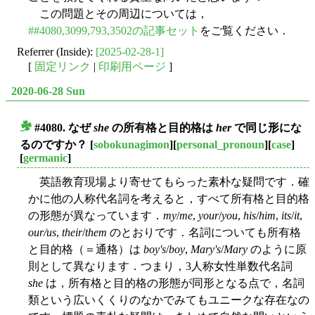
この問題とその周辺については，
##4080,3099,793,3502の記事セット
をご覧ください．
Referrer (Inside):
[2025-02-28-1]
[
固定リンク
|
印刷用ページ
]
2020-06-28 Sun
#4080. なぜ
she
の所有格と目的格は
her
で同じ形にな
■
るのですか？
[
sobokunagimon
][
personal_pronoun
][
case
]
[
germanic
]
英語教育現場より寄せてもらった素朴な疑問です．確
かに他の人称代名詞を考えると，すべて所有格と目的格
の形態が異なっています．
my
/
me
,
your
/
you
,
his
/
him
,
its
/
it
,
our/us
,
their
/
them
のとおりです．名詞についても所有格
と目的格（＝通格）は
boy's
/
boy
,
Mary's
/
Mary
のように原
則として異なります．つまり，3人称女性単数代名詞
she
は，所有格と目的格の形態が同形となる点で，名詞
類という広いくくりのなかでみてもユニークな存在なの