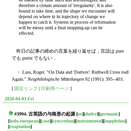
therefore a certain amount of 'irregularity'. It is also
bound to take time, and the shape we encounter will
depend on where in its trajectory of change we
happen to catch it. Systems in process of reformation
will be messy until a final mopping-up can be
effected.
昨日の記事の締めの言葉を繰り返せば，言語は pure
でも purist でもない．
・ Lass, Roger. "On Data and 'Datives': Ruthwell Cross
rodi
Again."
Neuphilologische Mitteilungen
92 (1991): 395--403.
[
固定リンク
|
印刷用ページ
]
2020-04-03 Fri
#3994. 古英語の与格形の起源
[
oe
][
dative
][
germanic
]
■
[
indo-european
][
case
][
syncretism
][
instrumental
][
suppletion
]
[
exaptation
]