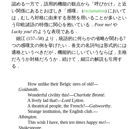
認める一方で，語用的機能の観点から「呼びかけ」と近
い関係にあるとおぼしき「感嘆」 (
exclamation
) において
は，むしろ対格に由来する形態を用いることが多いとい
う印欧諸語の特徴に関心を抱いている．
Poor me!
や
Lucky you!
のような表現である．
細江 (157--58) より，統語的に何らかの省略が関わる7
つの感嘆文の例を挙げたい．各文の名詞句は形式的には
通格というべきだが，機能的にしいていうならば，主格
だろうか対格だろうか．続けて，細江の解説も引用す
る．
How unlike their Belgic sires of old!---
Goldsmith
.
Wonderful civility this!---
Charlotte Brontë
.
A lively lad that!---
Lord Lytton
.
A theatrical people, the French?---
Galsworthy
.
Strange institution, the English club.---
Albington
.
This wish I have, then
ten times happy me!
---
Shakespeare
.