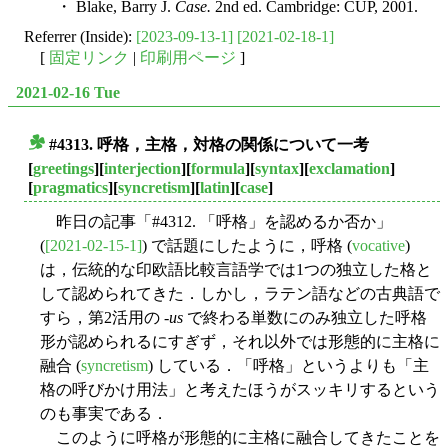
・ Blake, Barry J.
Case.
2nd ed. Cambridge: CUP, 2001.
Referrer (Inside):
[2023-09-13-1]
[2021-02-18-1]
[
固定リンク
|
印刷用ページ
]
2021-02-16 Tue
#4313. 呼格，主格，対格の関係について一考
■
[
greetings
][
interjection
][
formula
][
syntax
][
exclamation
]
[
pragmatics
][
syncretism
][
latin
][
case
]
昨日の記事「#4312. 「呼格」を認めるか否か」
(
[2021-02-15-1]
) で話題にしたように，呼格 (
vocative
)
は，伝統的な印欧語比較言語学では1つの独立した格と
して認められてきた．しかし，ラテン語などの古典語で
すら，第2活用の -
us
で終わる単数にのみ独立した呼格
形が認められるにすぎず，それ以外では形態的に主格に
融合 (
syncretism
) している．「呼格」というよりも「主
格の呼びかけ用法」と考えたほうがスッキリするという
のも事実である．
このように呼格が形態的に主格に融合してきたことを