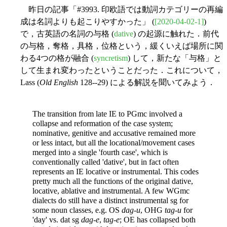
昨日の記事「#3993. 印欧語では動詞カテゴリーの再編
成は名詞よりも起こりやすかった」 (
[2020-04-02-1]
)
で，古英語の名詞の与格 (
dative
) の起源に触れた．前代
の与格，奪格，具格，位格という，緩くいえば場所に関
わる4つの格が融合 (
syncretism
) して，新たな「与格」と
して生まれ変わったということだった．これについて，
Lass (
Old English
128--29) による解説を聞いてみよう．
The transition from late IE to PGmc involved a
collapse and reformation of the case system;
nominative, genitive and accusative remained more
or less intact, but all the locational/movement cases
merged into a single 'fourth case', which is
conventionally called 'dative', but in fact often
represents an IE locative or instrumental. This codes
pretty much
all the functions of the original dative,
locative, ablative and instrumental. A few WGmc
dialects do still have a distinct instrumental sg for
some noun classes, e.g. OS
dag-u
, OHG
tag-u
for
'day' vs. dat sg
dag-e
,
tag-e
; OE has collapsed both