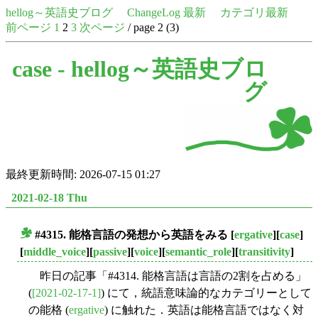
hellog～英語史ブログ
ChangeLog 最新
カテゴリ最新
前ページ
1
2
3
次ページ
/ page 2 (3)
case -
hellog～英語史ブロ
グ
最終更新時間: 2026-07-15 01:27
2021-02-18 Thu
#4315. 能格言語の発想から英語をみる
[
ergative
][
case
]
■
[
middle_voice
][
passive
][
voice
][
semantic_role
][
transitivity
]
昨日の記事「#4314. 能格言語は言語の2割を占める」
(
[2021-02-17-1]
) にて，統語意味論的なカテゴリーとして
の能格 (
ergative
) に触れた．英語は能格言語ではなく対