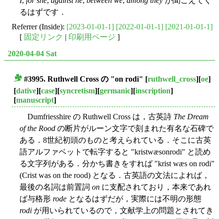
I
,
for she
,
against he
,
between we
,
among they
が聞こえてく
るはずです．
Referrer (Inside):
[2023-01-01-1]
[2022-01-01-1]
[2021-01-01-1]
[
固定リンク
|
印刷用ページ
]
2020-04-04 Sat
#3995. Ruthwell Cross の "on rodi"
[
ruthwell_cross
][
oe
]
■
[
dative
][
case
][
syncretism
][
germanic
][
inscription
]
[
manuscript
]
Dumfriesshire の Ruthwell Cross は，古英詩
The Dream
of the Rood
の断片がルーン文字で刻まれた有名な石碑で
ある．8世紀初頭のものと考えられている．そこに古英
語アルファベットで転字すると "kristwæsonrodi" と読め
る文字列がある．分かち書きをすれば "krist wæs on rodi"
(Crist was on the rood) となる．古英語の文法によれば，
最後の名詞は前置詞
on
に支配されており，本来であれ
ば与格形
rode
となるはずだが，実際には不明の形態
rodi
が用いられているので，文献学上の問題とされてき