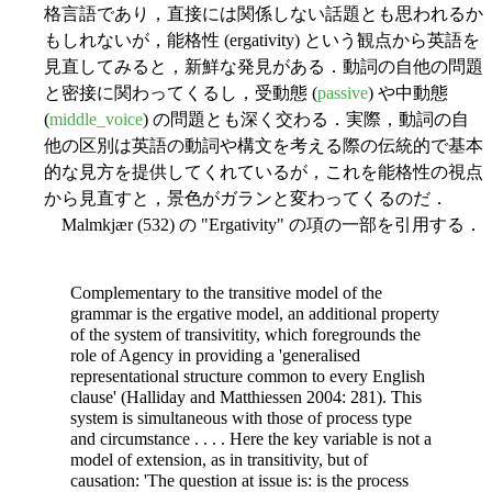
格言語であり，直接には関係しない話題とも思われるか
もしれないが，能格性 (ergativity) という観点から英語を
見直してみると，新鮮な発見がある．動詞の自他の問題
と密接に関わってくるし，受動態 (
passive
) や中動態
(
middle_voice
) の問題とも深く交わる．実際，動詞の自
他の区別は英語の動詞や構文を考える際の伝統的で基本
的な見方を提供してくれているが，これを能格性の視点
から見直すと，景色がガランと変わってくるのだ．
Malmkjær (532) の "Ergativity" の項の一部を引用する．
Complementary to the transitive model of the
grammar is the ergative model, an additional property
of the system of transivitity, which foregrounds the
role of Agency in providing a 'generalised
representational structure common to every English
clause' (Halliday and Matthiessen 2004: 281). This
system is simultaneous with those of process type
and circumstance . . . . Here the key variable is not a
model of extension, as in transitivity, but of
causation: 'The question at issue is: is the process