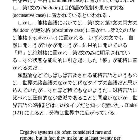
割を果たす主格 (nominative case) に置かれているのに対
し，第1文の
the door
は目的語の役割を果たす対格
(accusative case) に置かれているといわれる．
しかし，能格言語においては，第1文と第2文の両方の
the door
が絶対格 (absolutive case) に置かれ，第2文の
He
は能格 (ergative case) に置かれる．いずれの文でも，自
然に開こうが誰かが開こうが，結果的に開いている
「扉」は絶対格に置かれ，第2文のみに明示されてい
る，その状態を能動的に引き起こした「彼」が能格に置
かれるのだ．
類型論などでしばしば言及される能格言語というもの
は，世界の諸言語のなかでは稀なタイプの言語だと思い
込んでいたが，それほど稀でもないようだ．対格言語に
比べれば圧倒的な少数派であることは間違いないが，世
界言語の2割ほどはこのタイプだと知って驚いた．Blake
(121) によると，分布は世界中に広がっている．
Ergative systems are often considered rare and
remote, but in fact they make up at least twenty per