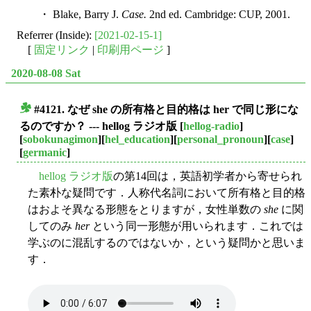
・ Blake, Barry J.
Case.
2nd ed. Cambridge: CUP, 2001.
Referrer (Inside):
[2021-02-15-1]
[
固定リンク
|
印刷用ページ
]
2020-08-08 Sat
#4121. なぜ she の所有格と目的格は her で同じ形にな
■
るのですか？ --- hellog ラジオ版
[
hellog-radio
]
[
sobokunagimon
][
hel_education
][
personal_pronoun
][
case
]
[
germanic
]
hellog ラジオ版
の第14回は，英語初学者から寄せられ
た素朴な疑問です．人称代名詞において所有格と目的格
はおよそ異なる形態をとりますが，女性単数の
she
に関
してのみ
her
という同一形態が用いられます．これでは
学ぶのに混乱するのではないか，という疑問かと思いま
す．