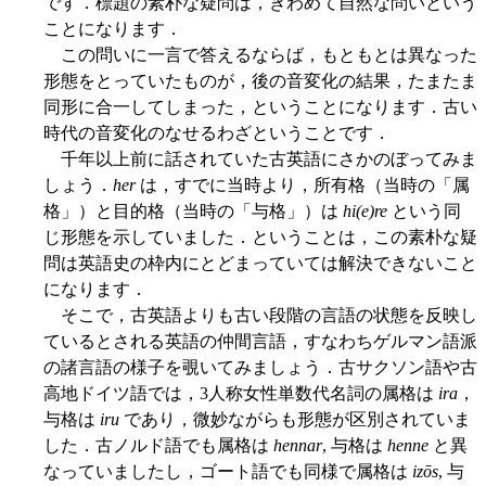
です．標題の素朴な疑問は，きわめて自然な問いという
ことになります．
この問いに一言で答えるならば，もともとは異なった
形態をとっていたものが，後の音変化の結果，たまたま
同形に合一してしまった，ということになります．古い
時代の音変化のなせるわざということです．
千年以上前に話されていた古英語にさかのぼってみま
しょう．
her
は，すでに当時より，所有格（当時の「属
格」）と目的格（当時の「与格」）は
hi(e)re
という同
じ形態を示していました．ということは，この素朴な疑
問は英語史の枠内にとどまっていては解決できないこと
になります．
そこで，古英語よりも古い段階の言語の状態を反映し
ているとされる英語の仲間言語，すなわちゲルマン語派
の諸言語の様子を覗いてみましょう．古サクソン語や古
高地ドイツ語では，3人称女性単数代名詞の属格は
ira
，
与格は
iru
であり，微妙ながらも形態が区別されていま
した．古ノルド語でも属格は
hennar
, 与格は
henne
と異
なっていましたし，ゴート語でも同様で属格は
izōs
, 与