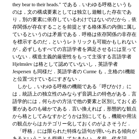
they bear to their heads." である．いわゆる呼格というも
のは，文の構成要素としては独立し遊離した存在であ
り，別の要素に依存しているわけではないのだから，依
存関係が存在することを前提とする格体系の内側に属し
ているというのは矛盾である．呼格は依存関係の非存在
を標示するのだ，というレトリックも可能かもしれない
が，必ずしもすべての言語学者を満足させるには至って
いない．構造主義的厳密性をもって主張する言語学者
Hjelmslev は格として認めていないし，英語学者
Jespersen も同様だ．英語学者の Curme も，主格の1機能
と位置づけているにすぎない．
しかし，いわゆる呼格の機能である「呼びかけ」に
は，統語上の独立性のみならず音調上の特色がある．言
語学的には，何らかの方法で他の要素と区別しておく必
要があるのも確かである．言い換えれば，形態的な観点
から格としてみなすかどうかは別にしても，機能や用法
の観点からはカテゴリー化しておくのがよさそうだ．
「呼格」には限られた特殊な語句が用いられる傾向が
あるということも指摘しておきたい．名前，代名詞