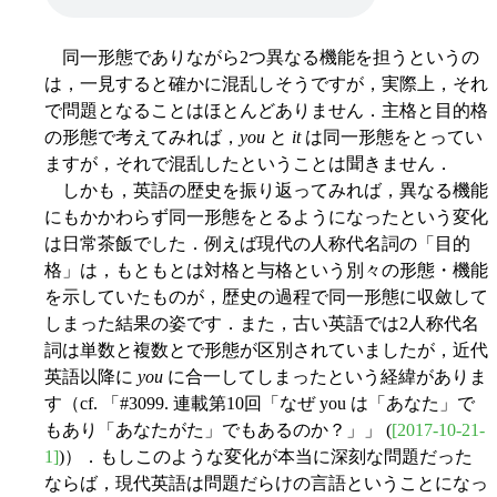
同一形態でありながら2つ異なる機能を担うというの
は，一見すると確かに混乱しそうですが，実際上，それ
で問題となることはほとんどありません．主格と目的格
の形態で考えてみれば，
you
と
it
は同一形態をとってい
ますが，それで混乱したということは聞きません．
しかも，英語の歴史を振り返ってみれば，異なる機能
にもかかわらず同一形態をとるようになったという変化
は日常茶飯でした．例えば現代の人称代名詞の「目的
格」は，もともとは対格と与格という別々の形態・機能
を示していたものが，歴史の過程で同一形態に収斂して
しまった結果の姿です．また，古い英語では2人称代名
詞は単数と複数とで形態が区別されていましたが，近代
英語以降に
you
に合一してしまったという経緯がありま
す（cf. 「#3099. 連載第10回「なぜ you は「あなた」で
もあり「あなたがた」でもあるのか？」」 (
[2017-10-21-
1]
)）．もしこのような変化が本当に深刻な問題だった
ならば，現代英語は問題だらけの言語ということになっ