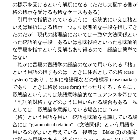
の標示を受けるという解釈になる（ただし支配する側が
格の標示を受けるも稀なケースもある）．
引用中で指摘されているように，伝統的にいえば格と
いえば屈折による標示，つまり形態的な手段を指してき
たのだが，現代の諸理論においては一致や文法関係とい
った統語的な手段，あるいは意味役割といった意味論的
な手段を指すという見解もあり得るので，議論は簡単で
はない．
確かに普段の言語学の議論のなかで用いられる「格」
という用語の指すものは，ときに体系としての格 (case
system) であり，ときに格語尾などの格標示 (case marker)
であり，ときに格形 (case form) だったりする．さらに，
形態論というよりは統語意味論的なニュアンスを帯びて
「副詞的対格」などのように用いられる場合もある．私
としては，形態論を意識している場合には "case"
（格）という用語を用い，統語意味論を意識している場
合には "grammatical relation" （文法関係）という用語を
用いるのがよいと考えている．後者は，Blake (3) の提案
に従った用語である．後者には "case relation" という類