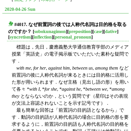
2020-04-26 Sun
#4017. なぜ前置詞の後では人称代名詞は目的格を取る
■
のですか？
[
sobokunagimon
][
preposition
][
case
][
dative
]
[
syncretism
][
inflection
][
personal_pronoun
]
標題は，先日，慶應義塾大学通信教育学部のメディア
授業「英語史」の電子掲示板でいただいた素朴な疑問で
す．
with me
,
for her
,
against him
,
between us
,
among them
など
前置詞の後に人称代名詞が来るときには目的格に活用し
た形が用いられます．なぜ主格（見出し語の形）を用い
て各々 *
with I
, *
for she
, *
against he
, *
between we
, *
among
they
とならないのか，という質問です（星印はその表現
が文法上容認されないことを示す記号です）．
最も簡単な回答は「前置詞の目的語となるから」で
す．動詞の目的語が人称代名詞の場合に目的格の形を要
求するように，前置詞の目的語も人称代名詞の目的格を