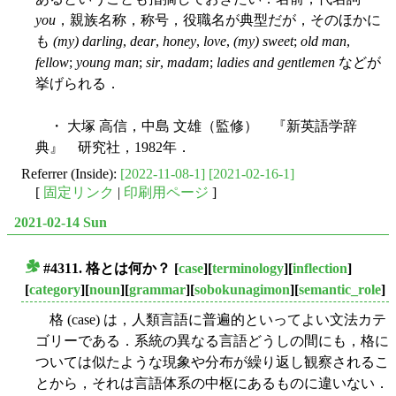
you
，親族名称，称号，役職名が典型だが，そのほかに
も
(my) darling
,
dear
,
honey
,
love
,
(my) sweet
;
old man
,
fellow
;
young man
;
sir
,
madam
;
ladies and gentlemen
などが
挙げられる．
・ 大塚 高信，中島 文雄（監修） 『新英語学辞
典』 研究社，1982年．
Referrer (Inside):
[2022-11-08-1]
[2021-02-16-1]
[
固定リンク
|
印刷用ページ
]
2021-02-14 Sun
#4311. 格とは何か？
[
case
][
terminology
][
inflection
]
■
[
category
][
noun
][
grammar
][
sobokunagimon
][
semantic_role
]
格 (case) は，人類言語に普遍的といってよい文法カテ
ゴリーである．系統の異なる言語どうしの間にも，格に
ついては似たような現象や分布が繰り返し観察されるこ
とから，それは言語体系の中枢にあるものに違いない．