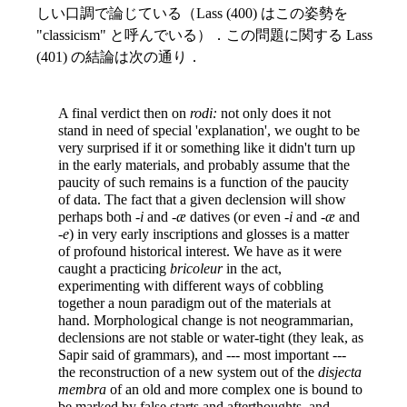
しい口調で論じている（Lass (400) はこの姿勢を
"classicism" と呼んでいる）．この問題に関する Lass
(401) の結論は次の通り．
A final verdict then on
rodi:
not only does it not
stand in need of special 'explanation', we ought to be
very surprised if it or something like it didn't turn up
in the early materials, and probably assume that the
paucity of such remains is a function of the paucity
of data. The fact that a given declension will show
perhaps both -
i
and -
æ
datives (or even -
i
and -
æ
and
-
e
) in very early inscriptions and glosses is a matter
of profound historical interest. We have as it were
caught a practicing
bricoleur
in the act,
experimenting with different ways of cobbling
together a noun paradigm out of the materials at
hand. Morphological change is not neogrammarian,
declensions are not stable or water-tight (they leak, as
Sapir said of grammars), and --- most important ---
the reconstruction of a new system out of the
disjecta
membra
of an old and more complex one is bound to
be marked by false starts and afterthoughts, and