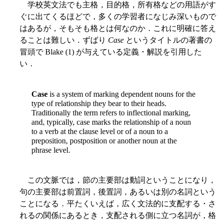
学校英文法でも主格，目的格，所有格などの用語がす
ぐに出てくるほどで，多くの学習者になじみ深いもので
はあるが，そもそも格とは何なのか．これに明確に答え
ることは難しい．ずばり
Case
というタイトルの著書の
冒頭で Blake (1) が与えている定義・解説を引用した
い．
Case
is a system of marking dependent nouns for the
type of relationship they bear to their heads.
Traditionally the term refers to inflectional marking,
and, typically, case marks the relationship of a noun
to a verb at the clause level or of a noun to a
preposition, postposition or another noun at the
phrase level.
この文脈では，節の主要部は動詞ということになり，
句の主要部は前置詞，後置詞，あるいは別の名詞という
ことになる．平たくいえば，広く文法的に支配する・さ
れるの関係にあるとき，支配される側に立つ名詞が，格