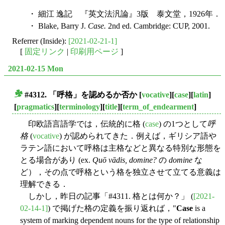
・ 細江 逸記 『英文法汎論』3版 泰文堂，1926年．
・ Blake, Barry J.
Case.
2nd ed. Cambridge: CUP, 2001.
Referrer (Inside):
[2021-02-21-1]
[
固定リンク
|
印刷用ページ
]
2021-02-15 Mon
#4312. 「呼格」を認めるか否か
[
vocative
][
case
][
latin
]
■
[
pragmatics
][
terminology
][
title
][
term_of_endearment
]
印欧語言語学では，伝統的に格 (
case
) の1つとして
呼
格
(
vocative
) が認められてきた．例えば，ギリシア語や
ラテン語において呼格は主格などと異なる特別な形態を
とる場合があり (ex.
Quō vādis, domine?
の
domine
な
ど），その点で呼格という格を独立させて立てる意義は
理解できる．
しかし，昨日の記事「#4311. 格とは何か？」 (
[2021-
02-14-1]
) で掲げた格の定義を振り返れば，"
Case
is a
system of marking dependent nouns for the type of relationship