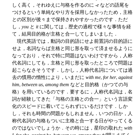
しく高く，それゆえに与格を作るのに -
e
などの語尾を
つけるという単純なやり方を採用しなかったため，主格
との区別が後々まで保持されやすかったのです．ただ
し，
you
と
it
に関しては，歴史の過程で様々な事情を経
て，結局目的格が主格と合一してしまいました．
現代英語では，動詞の目的語にせよ前置詞の目的語に
せよ，名詞ならば主格と同じ形を取って済ませるように
なっており，それで特に問題はないわけですから，人称
代名詞にしても，主格と同じ形を取ったところで問題は
起こらなさそうです．しかし，人称代名詞については過
去の慣用の惰性により，いまだに
with me
,
for her
,
against
him
,
between us
,
among them
などと目的格（かつての与
格）を用いているのです．要するに，人称代名詞は，名
詞が経験してきた「与格の主格との合一」という言語変
化のスピードに着いてこられずにいるだけです．しか
し，それも時間の問題かもしれません．いつの日か，人
称代名詞の与格もついに主格と合一する日がやってくる
のではないでしょうか．その時には，星印の取れた
with