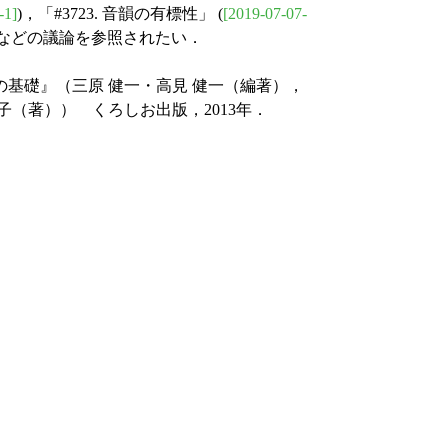
-1]
)，「#3723. 音韻の有標性」 (
[2019-07-07-
) などの議論を参照されたい．
の基礎』（三原 健一・高見 健一（編著），
き子（著）） くろしお出版，2013年．