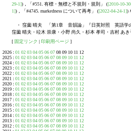
29-1]
)，「#551. 有標・無標と不規則・規則」 (
[2010-10-30
1]
)，「#4745. markedness について再考」 (
[2022-04-24-1]
・ 窪薗 晴夫 「第1章 音韻論」『日英対照 英語学
窪薗 晴夫・竝木 崇康・小野 尚久・杉本 孝司・吉村 あ
[
固定リンク
|
印刷用ページ
]
2026 :
01
02
03
04
05
06
07
08 09 10 11 12
2025 :
01
02
03
04
05
06
07
08
09
10
11
12
2024 :
01
02
03
04
05
06
07
08
09
10
11
12
2023 :
01
02
03
04
05
06
07
08
09
10
11
12
2022 :
01
02
03
04
05
06
07
08
09
10
11
12
2021 :
01
02
03
04
05
06
07
08
09
10
11
12
2020 :
01
02
03
04
05
06
07
08
09
10
11
12
2019 :
01
02
03
04
05
06
07
08
09
10
11
12
2018 :
01
02
03
04
05
06
07
08
09
10
11
12
2017 :
01
02
03
04
05
06
07
08
09
10
11
12
2016 :
01
02
03
04
05
06
07
08
09
10
11
12
2015 :
01
02
03
04
05
06
07
08
09
10
11
12
2014 :
01
02
03
04
05
06
07
08
09
10
11
12
2013 :
01
02
03
04
05
06
07
08
09
10
11
12
2012 :
01
02
03
04
05
06
07
08
09
10
11
12