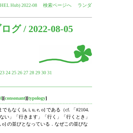
e HEL Hub)
2022-08
検索ページへ
ランダ
ブログ
/ 2022-08-05
23
24
25
26
27
28
29
30
31
l
][
consonant
][
typology
]
, u, e, o] である（cf. 「#2104.
かない」「行きます」「行く」「行くとき」
 e, o] の並びとなっている．なぜこの並びな