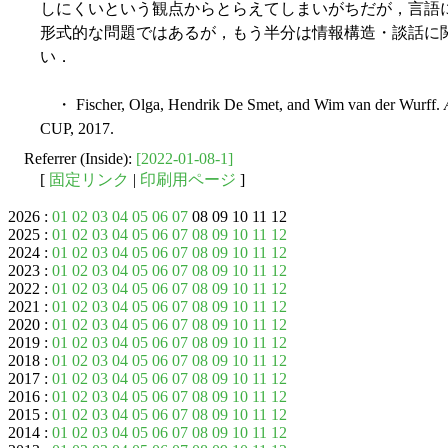
しにくいという観点からとらえてしまいがちだが，言語
形式的な問題ではあるが，もう半分は情報構造・談話に
い．
・ Fischer, Olga, Hendrik De Smet, and Wim van der Wurff.
CUP, 2017.
Referrer (Inside):
[2022-01-08-1]
[
固定リンク
|
印刷用ページ
]
2026 :
01
02
03
04
05
06
07
08 09 10 11 12
2025 :
01
02
03
04
05
06
07
08
09
10
11
12
2024 :
01
02
03
04
05
06
07
08
09
10
11
12
2023 :
01
02
03
04
05
06
07
08
09
10
11
12
2022 :
01
02
03
04
05
06
07
08
09
10
11
12
2021 :
01
02
03
04
05
06
07
08
09
10
11
12
2020 :
01
02
03
04
05
06
07
08
09
10
11
12
2019 :
01
02
03
04
05
06
07
08
09
10
11
12
2018 :
01
02
03
04
05
06
07
08
09
10
11
12
2017 :
01
02
03
04
05
06
07
08
09
10
11
12
2016 :
01
02
03
04
05
06
07
08
09
10
11
12
2015 :
01
02
03
04
05
06
07
08
09
10
11
12
2014 :
01
02
03
04
05
06
07
08
09
10
11
12