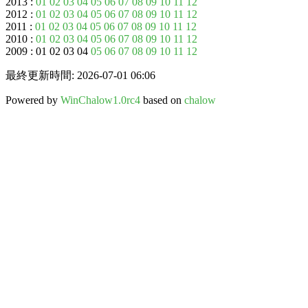
2013 :
01
02
03
04
05
06
07
08
09
10
11
12
2012 :
01
02
03
04
05
06
07
08
09
10
11
12
2011 :
01
02
03
04
05
06
07
08
09
10
11
12
2010 :
01
02
03
04
05
06
07
08
09
10
11
12
2009 : 01 02 03 04
05
06
07
08
09
10
11
12
最終更新時間: 2026-07-01 06:06
Powered by
WinChalow1.0rc4
based on
chalow