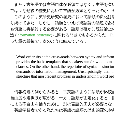
また，古英語では主語自体が必須ではなく，主語を欠
では，なぜ後の歴史において主語が必須となったのか，
このように，英語史研究の歴史において語順の変化は統
り続けてきた．しかし，語順といえば統語論の話題であ
も慎重に再検討する必要がある．語順は確かに統語論上
造 (
information_structure
) に関わる問題でもあるからだ．Fische
った章の最後で，次のように結んでいる．
Word order sits at the cross-roads between syntax and inform
provides the basic templates that speakers can draw on to m
clauses. On the other hand, the repertoire of syntactic structur
demands of information management. Unsurprisingly, then, it
structure that most recent progress in understanding word o
情報構造の側からみると，古英語のように語順が比較
自由度や選択肢が広がる．一方，語順が固定化すると，
による不自由を補うために，別の言語的工夫が必要とな
英語学習者である私たちは英語の語順の歴史的変化や