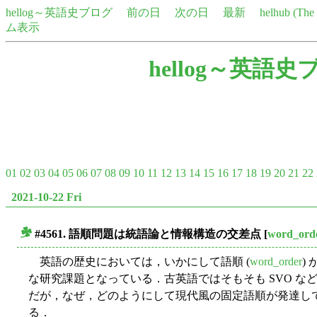
hellog～英語史ブログ
前の日
次の日
最新
helhub (Th
ム表示
hellog～英語史
01
02
03
04
05
06
07
08
09
10
11
12
13
14
15
16
17
18
19
20
21
22
2021-10-22 Fri
#4561. 語順問題は統語論と情報構造の交差点
[
word_ord
■
英語の歴史においては，いかにして語順 (
word_order
)
な研究課題となっている．古英語ではそもそも SVO 
だが，なぜ，どのようにして現代風の固定語順が発達し
る．