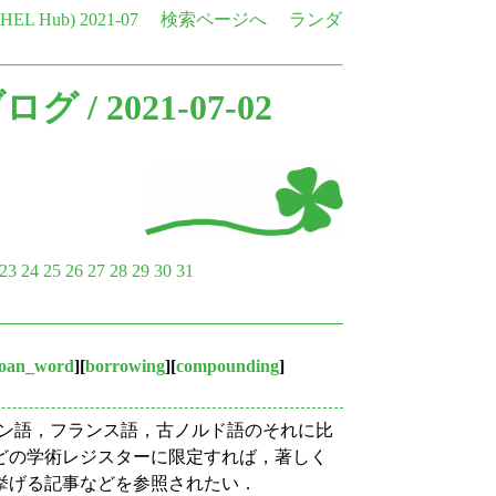
e HEL Hub)
2021-07
検索ページへ
ランダ
ブログ
/ 2021-07-02
23
24
25
26
27
28
29
30
31
loan_word
][
borrowing
][
compounding
]
テン語，フランス語，古ノルド語のそれに比
どの学術レジスターに限定すれば，著しく
挙げる記事などを参照されたい．