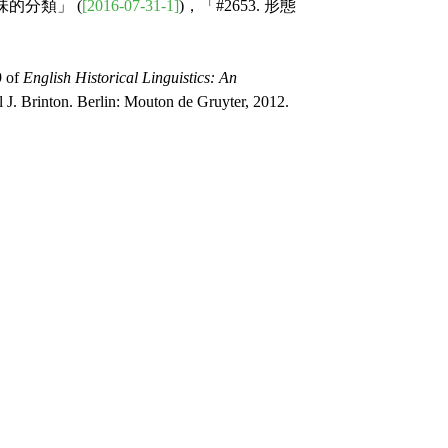
意味的分類」 (
[2016-07-31-1]
)，「#2653. 形態
9 of
English Historical Linguistics: An
 J. Brinton. Berlin: Mouton de Gruyter, 2012.