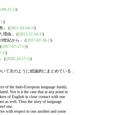
-09-25-1]
)
-1]
)
」 (
[2011-01-04-1]
)
た理由」 (
[2013-12-16-1]
)
9世紀から」 (
[2017-07-28-1]
)
(
[2017-07-27-1]
)
7-1]
)
 (
[2020-10-17-1]
)
関係について次のように総論的にまとめている．
ers of the Indo-European language family,
ted. Nor is it the case that at any point in
kers of English in close contact with one
mes as well. Thus the story of language
rief one.
ies with respect to one another and some