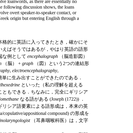
olve loanwords, as there are essentially no
 the following discussion shows, the loans
volve overt speaker-to-speaker contact, or
Greek origin but entering English through a
本格的に英語に入ってきたとき，確かにそ
いえばそうではあるが，やはり英語の語形
端な例として
encephalograph
（脳造影図）
n
（脳） +
graph
（図）という2つの連結形
raphy
,
electroencephalography
,
簡単に生み出すことができたのである．
lhexedrine
といった（私の理解を超える
こともできる．ちなみに，完全にギリシア
domethane
なる語がある (Joseph (1722)) ．
ギリシア語要素による語形成は，本来の英
ve/appositional compound) の形成を
inolaryngologist
（耳鼻咽喉科医）は，文字