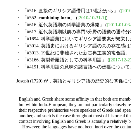
・ 「#516. 直接のギリシア語借用は15世紀から」 (
[2010
・ 「#552.
combining form
」 (
[2010-10-31-1]
)
・ 「#616. 近代英語期の科学語彙の爆発」 (
[2011-01-03
・ 「#617. 近代英語期以前の専門5分野の語彙の通時分布
・ 「#1694. 科学語彙においてギリシア語要素が繁栄し
・ 「#3014. 英語史におけるギリシア語の真の存在感は1
・ 「#3013. 19世紀に非難された新古典主義的複合語」 
・ 「#3166. 英製希羅語としての科学用語」 (
[2017-12-2
・ 「#4191. 科学用語の意味の諸言語への伝播について」
Joseph (1720) が，英語とギリシア語の歴史的な
English and Greek share some affinity in that both are memb
but within Indo-European, they are not particularly closely rela
their respective prehistories were speakers of Greek and spea
another, and such is the case throughout most of historical ti
contact involving English and Greek is actually a relatively b
However, the languages have not been inert over the centur