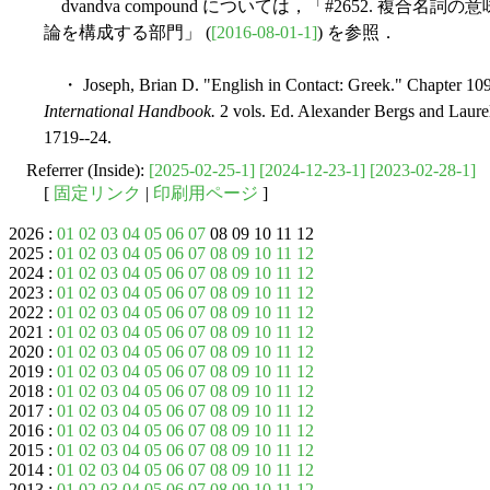
dvandva compound については，「#2652. 複合名詞の
論を構成する部門」 (
[2016-08-01-1]
) を参照．
・ Joseph, Brian D. "English in Contact: Greek." Chapter 10
International Handbook.
2 vols. Ed. Alexander Bergs and Laurel
1719--24.
Referrer (Inside):
[2025-02-25-1]
[2024-12-23-1]
[2023-02-28-1]
[
固定リンク
|
印刷用ページ
]
2026 :
01
02
03
04
05
06
07
08 09 10 11 12
2025 :
01
02
03
04
05
06
07
08
09
10
11
12
2024 :
01
02
03
04
05
06
07
08
09
10
11
12
2023 :
01
02
03
04
05
06
07
08
09
10
11
12
2022 :
01
02
03
04
05
06
07
08
09
10
11
12
2021 :
01
02
03
04
05
06
07
08
09
10
11
12
2020 :
01
02
03
04
05
06
07
08
09
10
11
12
2019 :
01
02
03
04
05
06
07
08
09
10
11
12
2018 :
01
02
03
04
05
06
07
08
09
10
11
12
2017 :
01
02
03
04
05
06
07
08
09
10
11
12
2016 :
01
02
03
04
05
06
07
08
09
10
11
12
2015 :
01
02
03
04
05
06
07
08
09
10
11
12
2014 :
01
02
03
04
05
06
07
08
09
10
11
12
2013 :
01
02
03
04
05
06
07
08
09
10
11
12