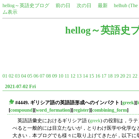
hellog～英語史ブログ
前の日
次の日
最新
helhub (Th
ム表示
hellog～英語史
01
02
03
04
05
06
07
08
09
10
11
12
13
14
15
16
17
18
19
20
21
22
2021-07-02 Fri
#4449. ギリシア語の英語語形成へのインパクト
[
greek
][
■
[
compound
][
word_formation
][
register
][
combining_form
]
英語語彙史におけるギリシア語 (
greek
) の役割は，ラ
べると一般的には目立たないが，とりわけ医学や化学な
大きい．本ブログでも様々に取り上げてきたが，以下に