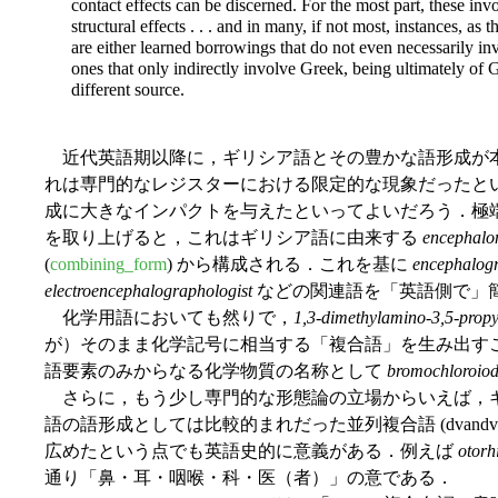
contact effects can be discerned. For the most part, these inv
structural effects . . . and in many, if not most, instances, as
are either learned borrowings that do not even necessarily in
ones that only indirectly involve Greek, being ultimately of 
different source.
近代英語期以降に，ギリシア語とその豊かな語形成が
れは専門的なレジスターにおける限定的な現象だったと
成に大きなインパクトを与えたといってよいだろう．極
を取り上げると，これはギリシア語に由来する
encephalo
(
combining_form
) から構成される．これを基に
encephalog
electroencephalographologist
などの関連語を「英語側で」
化学用語においても然りで，
1,3-dimethylamino-3,5-propy
が）そのまま化学記号に相当する「複合語」を生み出す
語要素のみからなる化学物質の名称として
bromochloroio
さらに，もう少し専門的な形態論の立場からいえば，
語の語形成としては比較的まれだった並列複合語 (dvandva/copulati
広めたという点でも英語史的に意義がある．例えば
otorh
通り「鼻・耳・咽喉・科・医（者）」の意である．