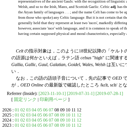
representatives of the ancient Gauls: with the recognition of linguistic 
Welsh, and so to the Irish, Manx, and Scottish Gaelic. Celtic
adj
. has t
the Aryan family of languages . . . ; and the name Celt has come to be 
from those who spoke) any Celtic language. But it is not certain that the
generally held that they represent at least two 'races', markedly differin
however, associate 'race' with language, and it is common to speak of the
having certain supposed physical and moral characteristics, especially a
Celt
の指示対象は，このように18世紀以降の「ケルト
の語源は何かといえば，ラテン語
celsus
"high" に関
Gallia
,
Gallic
,
Gaul
,
Galatian
,
Goidel
,
Wales
,
Welsh
は互いに
い．
なお，この語の語頭子音について，先の記事で
OED
で
が，
OED Online
の最新版で確認したところ /kɛlt, sɛl
Referrer (Inside):
[2023-11-10-1]
[2019-07-31-1]
[2019-07-28-1]
[
固定リンク
|
印刷用ページ
]
2026 :
01
02
03
04
05
06
07
08 09 10 11 12
2025 :
01
02
03
04
05
06
07
08
09
10
11
12
2024 :
01
02
03
04
05
06
07
08
09
10
11
12
2023 :
01
02
03
04
05
06
07
08
09
10
11
12