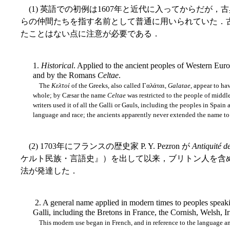
(1) 英語での初例は1607年と近代に入ってからだが
らの仲間たちを指す名前として普通に用いられていた．
たことはない点に注意が必要である．
1.
Historical
. Applied to the ancient peoples of Western Eur
and by the Romans
Celtae
.
The
Κελτοί
of the Greeks, also called Γαλάται,
Galatae
, appear to ha
whole; by Cæsar the name
Celtae
was restricted to the people of middl
writers used it of all the Galli or Gauls, including the peoples in Spain
language and race; the ancients apparently never extended the name to 
(2) 1703年にフランスの歴史家 P. Y. Pezron が
Antiquité de
ケルト民族・言語史』）を出して以来，ブリトン人を含
法が発達した．
2. A general name applied in modern times to peoples speaki
Galli, including the Bretons in France, the Cornish, Welsh, Ir
This modern use began in French, and in reference to the language an