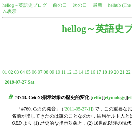
hellog～英語史ブログ
前の日
次の日
最新
helhub (Th
ム表示
hellog～英語史
01
02
03
04
05
06
07
08
09
10
11
12
13
14
15
16
17
18
19
20
21
22
2019-07-27 Sat
#3743.
Celt
の指示対象の歴史的変化
[
celtic
][
etymology
][
e
■
「#760.
Celt
の発音」 (
[2011-05-27-1]
) で，この重要
名前が指してきたのは誰のことなのか，結局ケルト人と
OED
より (1) 歴史的な指示対象と，(2) 18世紀以降