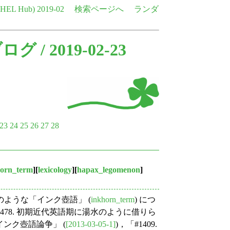
e HEL Hub)
2019-02
検索ページへ
ランダ
ブログ
/ 2019-02-23
23
24
25
26
27
28
horn_term
][
lexicology
][
hapax_legomenon
]
ような「インク壺語」 (
inkhorn_term
) につ
78. 初期近代英語期に湯水のように借りら
. インク壺語論争」 (
[2013-03-05-1]
)，「#1409.