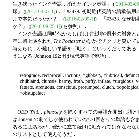
生き残ったインク壺語，消えたインク壺語」 (
[2013-03-06
帰」 (
[2013-03-07-1]
)，「#2479. 初期近代英語の語彙
まで本気だったか？」 (
[2016-02-09-1]
)，「#3438. 
か？」 (
[2018-09-25-1]
) を参照）．
インク壺語は同時代からしばしば批判や風刺の対象とされてきたが
年に初上演された
The Poetaster
のなかでチクリと突いている
与えられ，小難しい単語を「吐く」というくだりである
うになる (Johnson 192; †は現代英語で廃語) ．
retrograde, reciprocall, incubus, †glibbery, †lubricall, defunc
chilblaind, clumsie, barmy, froth, puffy, inflate, †turgidous, 
fatuate, strenuous, conscious, prorumped, clutch, tropologica
†obstupefact
OED
では，
pinnosity
を除くすべての単語が見出し語と
は Jonson の劇でしか使われていない1回きりの単語
あるにはあるが，確かに立て続けに吐かれてはかなわな
のリストとして使えそうだ．