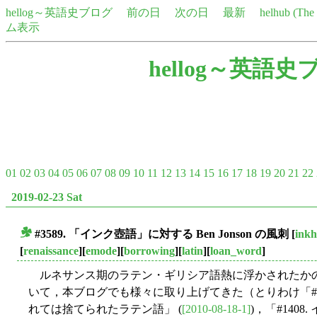
hellog～英語史ブログ
前の日
次の日
最新
helhub (Th
ム表示
hellog～英語史
01
02
03
04
05
06
07
08
09
10
11
12
13
14
15
16
17
18
19
20
21
22
2019-02-23 Sat
#3589. 「インク壺語」に対する Ben Jonson の風刺
[
ink
■
[
renaissance
][
emode
][
borrowing
][
latin
][
loan_word
]
ルネサンス期のラテン・ギリシア語熱に浮かされたかの
いて，本ブログでも様々に取り上げてきた（とりわけ「#4
れては捨てられたラテン語」 (
[2010-08-18-1]
)，「#1408