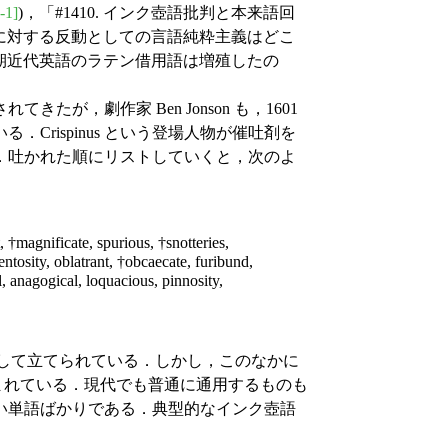
-1]
)，「#1410. インク壺語批判と本来語回
借用に対する反動としての言語純粋主義はどこ
なぜ初期近代英語のラテン借用語は増殖したの
，劇作家 Ben Jonson も，1601
．Crispinus という登場人物が催吐剤を
．吐かれた順にリストしていくと，次のよ
t, †magnificate, spurious, †snotteries,
ventosity, oblatrant, †obcaecate, furibund,
l, anagogical, loquacious, pinnosity,
して立てられている．しかし，このなかに
も含まれている．現代でも普通に通用するものも
い単語ばかりである．典型的なインク壺語