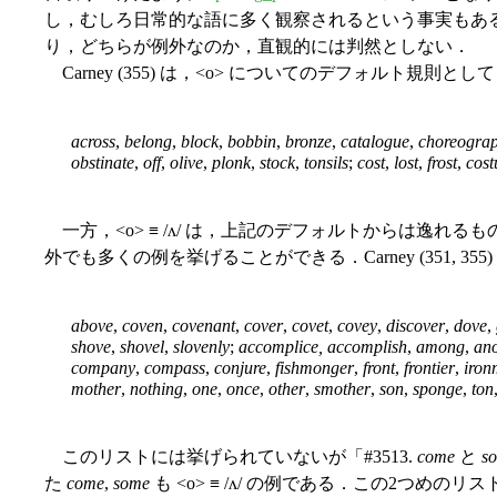
し，むしろ日常的な語に多く観察されるという事実もあ
り，どちらが例外なのか，直観的には判然としない．
Carney (355) は，<o> についてのデフォルト規則として
across
,
belong
,
block
,
bobbin
,
bronze
,
catalogue
,
choreogra
obstinate
,
off
,
olive
,
plonk
,
stock
,
tonsils
;
cost
,
lost
,
frost
,
cos
一方，<o> ≡ /ʌ/ は，上記のデフォルトからは逸れるも
外でも多くの例を挙げることができる．Carney (351, 35
above
,
coven
,
covenant
,
cover
,
covet
,
covey
,
discover
,
dove
,
shove
,
shovel
,
slovenly
;
accomplice, accomplish
,
among
,
ano
company
,
compass
,
conjure
,
fishmonger
,
front
,
frontier
,
iron
mother
,
nothing
,
one
,
once
,
other
,
smother
,
son
,
sponge
,
ton
このリストには挙げられていないが「#3513.
come
と
s
た
come
,
some
も <o> ≡ /ʌ/ の例である．この2つめの