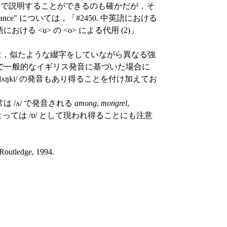
dance" の理屈で説明することができるのも確かだが，そ
nce" については，「#2450. 中英語における
語における <u> の <o> による代用 (2)」
ˈmʌŋki/ は，似たような綴字をしていながら異なる強
で一般的なイギリス発音に基づいた場合に
ˈdʌŋki/ の発音もあり得ることを付け加えてお
 /ʌ/ で発音される
among
,
mongrel
,
ては /ɒ/ として現われ得ることにも注意
Routledge, 1994.