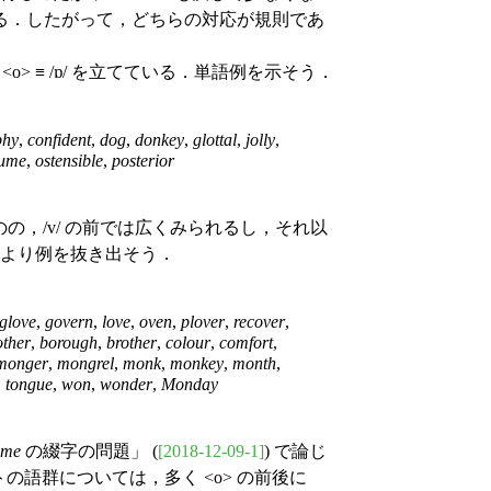
る．したがって，どちらの対応が規則であ
 <o> ≡ /ɒ/ を立てている．単語例を示そう．
phy
,
confident
,
dog
,
donkey
,
glottal
,
jolly
,
tume
,
ostensible
,
posterior
のの，/v/ の前では広くみられるし，それ以
5) より例を抜き出そう．
glove
,
govern
,
love
,
oven
,
plover
,
recover
,
ther
,
borough
,
brother
,
colour
,
comfort
,
monger
,
mongrel
,
monk
,
monkey
,
month
,
,
tongue
,
won
,
wonder
,
Monday
ome
の綴字の問題」 (
[2018-12-09-1]
) で論じ
リストの語群については，多く <o> の前後に