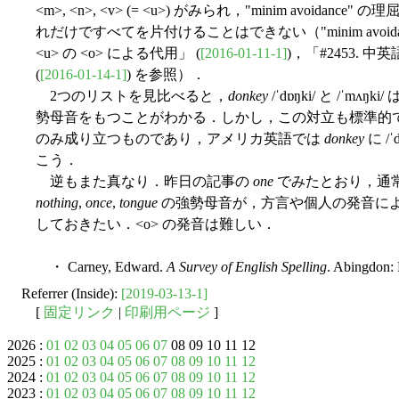
<m>, <n>, <v> (= <u>) がみられ，"minim avoi
れだけですべてを片付けることはできない（"minim avoida
<u> の <o> による代用」 (
[2016-01-11-1]
)，「#2453. 中英
(
[2016-01-14-1]
) を参照）．
2つのリストを見比べると，
donkey
/ˈdɒŋki/ と /
勢母音をもつことがわかる．しかし，この対立も標準的
のみ成り立つものであり，アメリカ英語では
donkey
に /
こう．
逆もまた真なり．昨日の記事の
one
でみたとおり，通常は
nothing
,
once
,
tongue
の強勢母音が，方言や個人の発音によっ
しておきたい．<o> の発音は難しい．
・ Carney, Edward.
A Survey of English Spelling
. Abingdon: 
Referrer (Inside):
[2019-03-13-1]
[
固定リンク
|
印刷用ページ
]
2026 :
01
02
03
04
05
06
07
08 09 10 11 12
2025 :
01
02
03
04
05
06
07
08
09
10
11
12
2024 :
01
02
03
04
05
06
07
08
09
10
11
12
2023 :
01
02
03
04
05
06
07
08
09
10
11
12