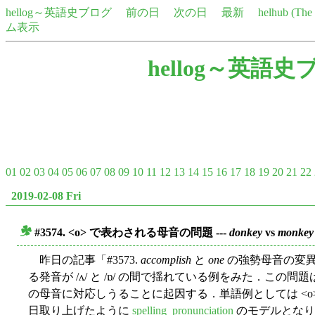
hellog～英語史ブログ
前の日
次の日
最新
helhub (Th
ム表示
hellog～英語史
01
02
03
04
05
06
07
08
09
10
11
12
13
14
15
16
17
18
19
20
21
22
2019-02-08 Fri
#3574. <o> で表わされる母音の問題 ---
donkey
vs
monkey
■
昨日の記事「#3573.
accomplish
と
one
の強勢母音の変異」
る発音が /ʌ/ と /ɒ/ の間で揺れている例をみた．この問
の母音に対応しうることに起因する．単語例としては <o> 
日取り上げたように
spelling_pronunciation
のモデルとなり得