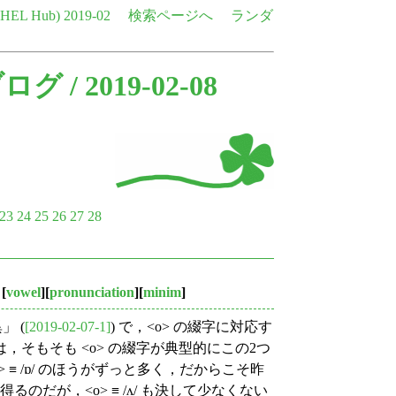
e HEL Hub)
2019-02
検索ページへ
ランダ
ブログ
/ 2019-02-08
23
24
25
26
27
28
[
vowel
][
pronunciation
][
minim
]
 (
[2019-02-07-1]
) で，<o> の綴字に対応す
題は，そもそも <o> の綴字が典型的にこの2つ
≡ /ɒ/ のほうがずっと多く，だからこそ昨
るのだが，<o> ≡ /ʌ/ も決して少なくない