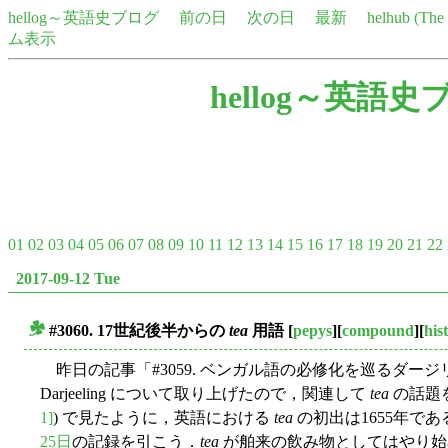
hellog～英語史ブログ
前の日
次の日
最新
helhub (Th
ム表示
hellog～英語史
01
02
03
04
05
06
07
08
09
10
11
12
13
14
15
16
17
18
19
20
21
22
2017-09-12 Tue
#3060. 17世紀後半からの
tea
用語
[
pepys
][
compound
][
his
■
昨日の記事「#3059. ベンガル語の必修化を巡るダージ
Darjeeling について取り上げたので，関連して
tea
の話題を
1]
) で見たように，英語における
tea
の初出は1655年であ
25日
の記録を引こう．
tea
が舶来の飲み物としてはやり始