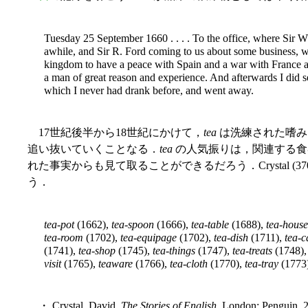
Tuesday 25 September 1660 . . . . To the office, where Sir W.
awhile, and Sir R. Ford coming to us about some business, we 
kingdom to have a peace with Spain and a war with France a
a man of great reason and experience. And afterwards I did se
which I never had drank before, and went away.
17世紀後半から18世紀にかけて，
tea
は洗練された嗜み
追い抜いていくことなる．
tea
の人気振りは，関連する食
れた事実からも見て取ることができるだろう．Crystal (
う．
tea-pot
(1662),
tea-spoon
(1666),
tea-table
(1688),
tea-house
tea-room
(1702),
tea-equipage
(1702),
tea-dish
(1711),
tea-c
(1741),
tea-shop
(1745),
tea-things
(1747),
tea-treats
(1748)
visit
(1765),
teaware
(1766),
tea-cloth
(1770),
tea-tray
(1773
・ Crystal, David.
The Stories of English.
London: Penguin, 