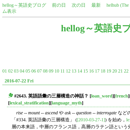
hellog～英語史ブログ
前の日
次の日
最新
helhub (Th
ム表示
hellog～英語史
01
02
03
04
05
06
07
08
09
10
11
12
13
14
15
16
17
18
19
20
21
22
2016-07-22 Fri
#2643. 英語語彙の三層構造の神話？
[
loan_word
][
french
]
■
[
lexical_stratification
][
language_myth
]
rise
--
mount
--
ascend
や
ask
--
question
--
interrogate
など
「#334. 英語語彙の三層構造」 (
[2010-03-27-1]
) を始め，
le
層の本来語，中層のフランス語，高層のラテン語という