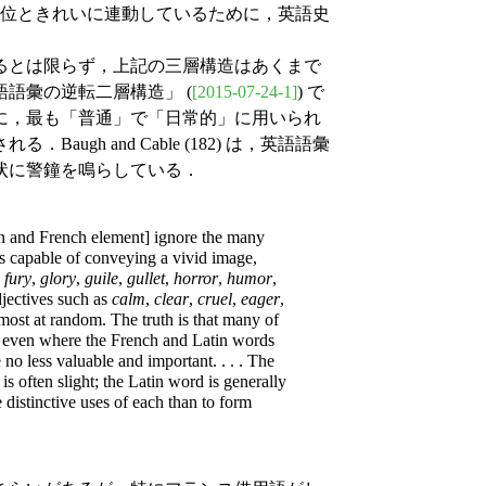
地位ときれいに連動しているために，英語史
るとは限らず，上記の三層構造はあくまで
語語彙の逆転二層構造」 (
[2015-07-24-1]
) で
に，最も「普通」で「日常的」に用いられ
gh and Cable (182) は，英語語彙
状に警鐘を鳴らしている．
tin and French element] ignore the many
s capable of conveying a vivid image,
,
fury
,
glory
,
guile
,
gullet
,
horror
,
humor
,
djectives such as
calm
,
clear
,
cruel
,
eager
,
lmost at random. The truth is that many of
d even where the French and Latin words
e no less valuable and important. . . . The
s often slight; the Latin word is generally
distinctive uses of each than to form