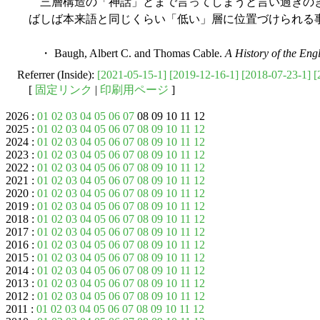
三層構造の「神話」とまで言ってしまうと言い過ぎの
ばしば本来語と同じくらい「低い」層に位置づけられる
・ Baugh, Albert C. and Thomas Cable.
A History of the En
Referrer (Inside):
[2021-05-15-1]
[2019-12-16-1]
[2018-07-23-1]
[
[
固定リンク
|
印刷用ページ
]
2026 :
01
02
03
04
05
06
07
08 09 10 11 12
2025 :
01
02
03
04
05
06
07
08
09
10
11
12
2024 :
01
02
03
04
05
06
07
08
09
10
11
12
2023 :
01
02
03
04
05
06
07
08
09
10
11
12
2022 :
01
02
03
04
05
06
07
08
09
10
11
12
2021 :
01
02
03
04
05
06
07
08
09
10
11
12
2020 :
01
02
03
04
05
06
07
08
09
10
11
12
2019 :
01
02
03
04
05
06
07
08
09
10
11
12
2018 :
01
02
03
04
05
06
07
08
09
10
11
12
2017 :
01
02
03
04
05
06
07
08
09
10
11
12
2016 :
01
02
03
04
05
06
07
08
09
10
11
12
2015 :
01
02
03
04
05
06
07
08
09
10
11
12
2014 :
01
02
03
04
05
06
07
08
09
10
11
12
2013 :
01
02
03
04
05
06
07
08
09
10
11
12
2012 :
01
02
03
04
05
06
07
08
09
10
11
12
2011 :
01
02
03
04
05
06
07
08
09
10
11
12