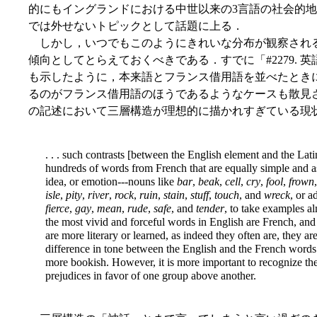
的にもイングランドにおける中世以来の3言語の社会的
では外せないトピックとして話題に上る．
しかし，いつでもこのようにきれいな分布が観察され
傾向としてとらえておくべきである．すでに「#2279. 英
も示したように，本来語とフランス借用語を並べたとき
るのがフランス借用語のほうであるようなケースも散見される．Bau
の記述において三層構造が理想的に描かれすぎている現
. . . such contrasts [between the English element and the La
hundreds of words from French that are equally simple and a
idea, or emotion---nouns like
bar
,
beak
,
cell
,
cry
,
fool
,
frown
isle
,
pity
,
river
,
rock
,
ruin
,
stain
,
stuff
,
touch
, and
wreck
, or a
fierce
,
gay
,
mean
,
rude
,
safe
, and
tender
, to take examples a
the most vivid and forceful words in English are French, an
are more literary or learned, as indeed they often are, they ar
difference in tone between the English and the French words i
more bookish. However, it is more important to recognize the 
prejudices in favor of one group above another.