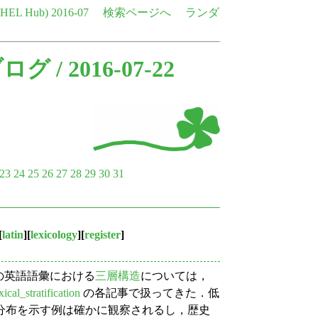
e HEL Hub)
2016-07
検索ページへ
ランダ
ブログ
/ 2016-07-22
23
24
25
26
27
28
29
30
31
[
latin
][
lexicology
][
register
]
の英語語彙における
三層構造
については，
xical_stratification
の各記事で扱ってきた．低
分布を示す例は確かに観察されるし，歴史