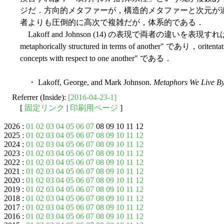
ジだ．方向的メタファーが，構造的メタファーと次元が
者よりも圧倒的に高次で複雑だが，体系的である．
Lakoff and Johnson (14) の表現で両者の違いを表現すれば，struct
metaphorically structured in terms of another" であり，oritentat
concepts with respect to one another" である．
・ Lakoff, George, and Mark Johnson.
Metaphors We Live B
Referrer (Inside):
[2016-04-23-1]
[
固定リンク
|
印刷用ページ
]
2026 :
01
02
03
04
05
06
07
08 09 10 11 12
2025 :
01
02
03
04
05
06
07
08
09
10
11
12
2024 :
01
02
03
04
05
06
07
08
09
10
11
12
2023 :
01
02
03
04
05
06
07
08
09
10
11
12
2022 :
01
02
03
04
05
06
07
08
09
10
11
12
2021 :
01
02
03
04
05
06
07
08
09
10
11
12
2020 :
01
02
03
04
05
06
07
08
09
10
11
12
2019 :
01
02
03
04
05
06
07
08
09
10
11
12
2018 :
01
02
03
04
05
06
07
08
09
10
11
12
2017 :
01
02
03
04
05
06
07
08
09
10
11
12
2016 :
01
02
03
04
05
06
07
08
09
10
11
12