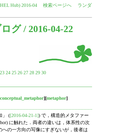
e HEL Hub)
2016-04
検索ページへ
ランダ
ブログ
/ 2016-04-22
23
24
25
26
27
28
29
30
conceptual_metaphor
][
metaphor
]
」 (
[2016-04-21-1]
) で，構造的メタファー
onal metaphor) に触れた．両者の違いは，体系性の次
のへの一方向の写像にすぎないが，後者は