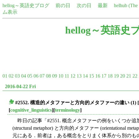
hellog～英語史ブログ
前の日
次の日
最新
helhub (Th
ム表示
hellog～英語史
01
02
03
04
05
06
07
08
09
10
11
12
13
14
15
16
17
18
19
20
21
22
2016-04-22 Fri
#2552. 構造的メタファーと方向的メタファーの違い (1)
[
■
[
cognitive_linguistics
][
terminology
]
昨日の記事「#2551. 概念メタファーの例をいくつか追加
(structural metaphor) と方向的メタファー (orientati
元にある．前者は，ある概念をとりまく体系から別のも