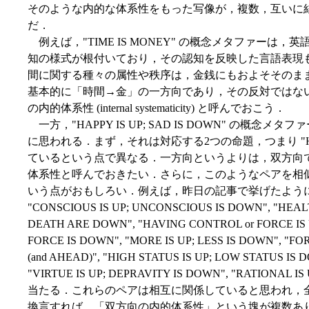
そのような内的な体系性をもった写像が，複数，互いに
だ．
例えば，"TIME IS MONEY" の概念メタファーは
知の様式が根付いており，その認知を反映した言語表現
間に関する種々の属性や秩序は，金銭にもおよそそのま
基本的に「時間→金」の一方向であり，その反対ではな
の内的体系性 (internal systematicity) と呼んでおこう．
一方，"HAPPY IS UP; SAD IS DOWN" の概念メタフ
に思われる．まず，それは対応する2つの命題，つまり "HAPPY I
ているという点で異なる．一方向というよりは，双方向
体系性と呼んでおきたい．さらに，このようなペアを相
いう点がおもしろい．例えば，昨日の記事で挙げたように，"HAPPY
"CONSCIOUS IS UP; UNCONSCIOUS IS DOWN", "HEAL
DEATH ARE DOWN", "HAVING CONTROL or FORCE IS 
FORCE IS DOWN", "MORE IS UP; LESS IS DOWN", "
(and AHEAD)", "HIGH STATUS IS UP; LOW STATUS IS 
"VIRTUE IS UP; DEPRAVITY IS DOWN", "RATIONAL
当たる．これらのペアは相互に関係していると思われ，
換言すれば，「双方向の内的体系性」という塊が複数あ