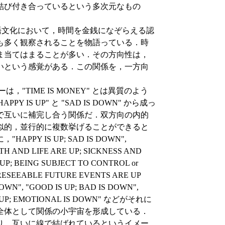
結び付き合っているという多次元なもの
，英語文化において，時間を金銭になぞらえる認
も多く観察されることを物語っている．時
ま当てはまることが多い．その方向性は，
いという感覚がある．この関係を，一方向
ァーは，"TIME IS MONEY" とは異質のよう
S UP" と "SAD IS DOWN" から成っ
で互いに補完し合う関係だ．双方向の内的
似的，並行的に複数挙げることができると
 IS UP; SAD IS DOWN",
TH AND LIFE ARE UP; SICKNESS AND
UP; BEING SUBJECT TO CONTROL or
FORESEEABLE FUTURE EVENTS ARE UP
DOWN", "GOOD IS UP; BAD IS DOWN",
 IS UP; EMOTIONAL IS DOWN" などがそれに
全体として関係の小宇宙を形成している．
り，互いに線で結ばれているというイメー