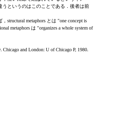
違うというのはこのことである．後者は前
ural metaphors とは "one concept is
ional metaphors は "organizes a whole system of
y
. Chicago and London: U of Chicago P, 1980.