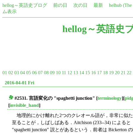
hellog～英語史ブログ
前の日
次の日
最新
helhub (Th
ム表示
hellog～英語史
01
02
03
04
05
06
07
08
09
10
11
12
13
14
15
16
17
18
19
20
21
22
2016-04-01 Fri
#2531. 言語変化の "spaghetti junction"
[
terminology
][
pid
■
[
invisible_hand
]
地理的にかけ離れた2つのクレオール語が，非常に似た
至ることが，しばしばある．Aitchison (233--34) によると
"spaghetti junction" 説とがあるという．前者は Bi