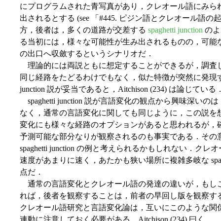
にプログラムされた青写真があり，クレオール語にみら
出されるとする (see 「#445. ピジン語とクレオール語の
方，後者は，多くの道路が交差する
spaghetti junction
のよ
る当初には，様々な可能性が生み出されるものの，可能
の出口へ収斂するというシナリオだ．
理論的には両説ともに想定することができるが，調査
同じ経路をたどるわけでもなく，似た特徴が突然に発現するわ
junction 説が妥当であると，Aitchison (234) は論じている
spaghetti junction 説が言語変化の観点から興
なく，通常の言語変化に関しても同じように，この説を
変化にも様々な経路のオプションがあると思われるが，
予測可能な部分なりが観察されるのも事実である．その
spaghetti junction の例と考えられるかもしれな
速度があまりに速く，あたかも狭い場所に複雑多岐な spaghet
点だ．
通常の言語変化とクレオール語の発達の違いが，もし
れば，後者を観察することは，前者の早回し版を観察す
クレオール語研究と言語変化論は，互いにこのような関
連動に注意しておく必要がある．Aitchison (234) 曰く，