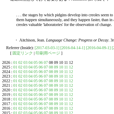
. . . the stages by which pidgins develop into creoles seem 
them happen simultaneously, and they happen faster, than in 
creoles valuable 'laboratories' for the observation of change.
・ Aitchison, Jean.
Language Change: Progress or Decay
. 3
Referrer (Inside):
[2017-03-03-1]
[2016-04-14-1]
[2016-04-09-1]
[
[
固定リンク
|
印刷用ページ
]
2026 :
01
02
03
04
05
06
07
08 09 10 11 12
2025 :
01
02
03
04
05
06
07
08
09
10
11
12
2024 :
01
02
03
04
05
06
07
08
09
10
11
12
2023 :
01
02
03
04
05
06
07
08
09
10
11
12
2022 :
01
02
03
04
05
06
07
08
09
10
11
12
2021 :
01
02
03
04
05
06
07
08
09
10
11
12
2020 :
01
02
03
04
05
06
07
08
09
10
11
12
2019 :
01
02
03
04
05
06
07
08
09
10
11
12
2018 :
01
02
03
04
05
06
07
08
09
10
11
12
2017 :
01
02
03
04
05
06
07
08
09
10
11
12
2016 :
01
02
03
04
05
06
07
08
09
10
11
12
2015 :
01
02
03
04
05
06
07
08
09
10
11
12