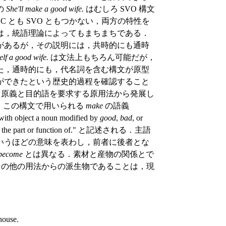
の
She'll make a good wife.
はむしろ SVO 構文
 とも SVO ともつかない，両方の特性を
は，統語理論によってもまちまちである．
があるが，その説明には，共時的にも通時
elf a good wife.
は文法上もちろん可能だが，
た，通時的にも，代名詞を含む構文が原型
ができたという歴史的過程を確認すること
原義と目的語を要求する原用法から発展し
，この構文で用いられる
make
の語義
with object a noun modified by
good
,
bad
, or
ll, etc.) the part or function of." と記述される．主語
いうほどの意味を表わし，前者に後者とな
become
とは異なる．素材と産物の関係とで
の他の用法からの派生物であることは，現
house.