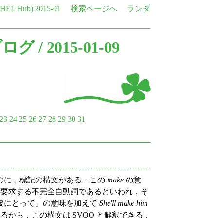
e HEL Hub)
2015-01
検索ページへ
ランダ
ブログ
/ 2015-01-09
23
24
25
26
27
28
29
30
31
のに，標記の構文がある．この
make
の意
要求する不完全自動詞であるといわれ，そ
「彼にとって」の意味を加えて
She'll make him
るから，この構文は SVOO と解釈できる．