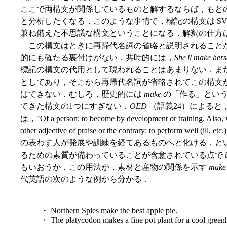
ここで両構文が関係しているものと解するならば，もと
と分析したくなる．このような事情で，標記の構文は SVC
兼ね備えた不思議な構文ということになる．解釈の仕方
この構文はときに再帰代名詞の省略と説明されること
的にも確たる裏付けがない．共時的には，
She'll make hers
標記の構文の代用として現われることはあまりない．ま
としてあり，そこから再帰代名詞が省略されてこの構文
はできない．むしろ，歴史的には
make
の「作る」という
てきた構文の1つにすぎない．
OED
（語義24）によると
は，"Of a person: to become by development or training. Also, 
other adjective of praise or the contrary: to perform well (i
の表わす人が発展や訓練を経てあるものへと化ける，と
るための素質が備わっていることが含意されている点で
もいおうか．この用法が，素材と産物の関係を示す
make
代英語の次のような例から分かる．
・ Northern Spies make the best apple pie.
・ The platycodon makes a fine pot plant for a cool green