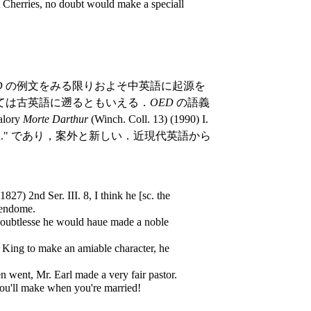
Cherries, no doubt would make a speciall
D
の例文をみる限りおよそ中英語に起源を
ては古英語に遡るともいえる．
OED
の語義
alory
Morte Darthur
(Winch. Coll. 13) (1990) I.
r woll make man." であり，案外と新しい．近現代英語から
1827) 2nd Ser. III. 8, I think he [sc. the
tendome.
Doubtlesse he would haue made a noble
a King to make an amiable character, he
en went, Mr. Earl made a very fair pastor.
you'll make when you're married!