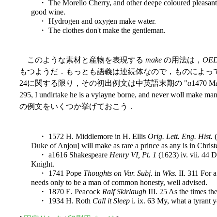
・ The Morello Cherry, and other deepe coloured pleasant 
good wine.
・ Hydrogen and oxygen make water.
・ The clothes don't make the gentleman.
このような素材と産物を表現する
make
の用法は，
OE
もつようだ．もっとも語義は連続体なので，ものによっ
24に関する限り，その初出例文は中英語末期の "
a
1470 M
295, I undirtake he is a vylayne borne, and neve
の例文をいくつか挙げておこう．
・ 1572 H. Middlemore in H. Ellis
Orig. Lett. Eng. Hist.
(
Duke of Anjou] will make as rare a prince as any is in Chris
・ a1616 Shakespeare
Henry VI, Pt. 1
(1623) iv. vii. 44 
Knight.
・ 1741 Pope
Thoughts on Var. Subj.
in
Wks.
II. 311 For 
needs only to be a man of common honesty, well advised.
・ 1870 E. Peacock
Ralf Skirlaugh
III. 25 As the times th
・ 1934 H. Roth
Call it Sleep
i. ix. 63 My, what a tyrant 