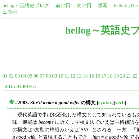
hellog～英語史ブログ
前の日
次の日
最新
helhub (Th
ム表示
hellog～英語史
01
02
03
04
05
06
07
08
09
10
11
12
13
14
15
16
17
18
19
20
21
22
2015-01-09 Fri
#2083.
She'll make a good wife.
の構文
[
syntax
][
verb
]
■
現代英語で半ば化石化した構文として知られているも
味・機能は
become
に近く，学校文法でいえば主格補語を
の構文は5文型の枠組みいえば SVC とされる．一方，
a good wife.
と表現することもでき，
him
≠
a good wife
であ