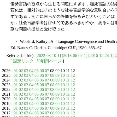
優勢言語の観点から生じる問題にすぎず，瀕死言語の話
変化は，相対的にそのような社会言語学的な意味合いを
ずである．そこに何らかの評価を持ち込むということは
か．社会言語学者は評価的であるべきか否か，あるいは
刻な問題の提起と受け取った．
・ Woolard, Kathryn A. "Language Convergence and Death as
Ed. Nancy C. Dorian. Cambridge: CUP, 1989. 355--67.
Referrer (Inside):
[2022-03-10-1]
[2018-06-07-1]
[2016-12-24-1]
[
[
固定リンク
|
印刷用ページ
]
2026 :
01
02
03
04
05
06
07
08 09 10 11 12
2025 :
01
02
03
04
05
06
07
08
09
10
11
12
2024 :
01
02
03
04
05
06
07
08
09
10
11
12
2023 :
01
02
03
04
05
06
07
08
09
10
11
12
2022 :
01
02
03
04
05
06
07
08
09
10
11
12
2021 :
01
02
03
04
05
06
07
08
09
10
11
12
2020 :
01
02
03
04
05
06
07
08
09
10
11
12
2019 :
01
02
03
04
05
06
07
08
09
10
11
12
2018 :
01
02
03
04
05
06
07
08
09
10
11
12
2017 :
01
02
03
04
05
06
07
08
09
10
11
12