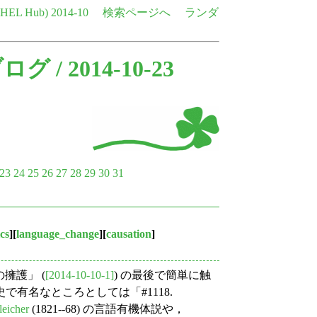
e HEL Hub)
2014-10
検索ページへ
ランダ
ブログ
/ 2014-10-23
23
24
25
26
27
28
29
30
31
ics
][
language_change
][
causation
]
の擁護」 (
[2014-10-10-1]
) の最後で簡単に触
有名なところとしては「#1118.
leicher
(1821--68) の言語有機体説や，