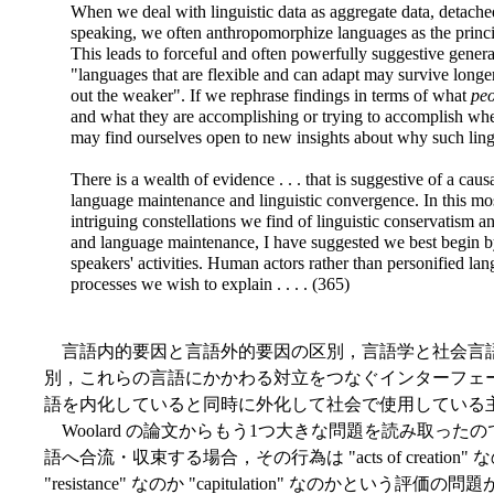
When we deal with linguistic data as aggregate data, detache
speaking, we often anthropomorphize languages as the princip
This leads to forceful and often powerfully suggestive genera
"languages that are flexible and can adapt may survive longe
out the weaker". If we rephrase findings in terms of what
peo
and what they are accomplishing or trying to accomplish when
may find ourselves open to new insights about why such lin
There is a wealth of evidence . . . that is suggestive of a causa
language maintenance and linguistic convergence. In this most
intriguing constellations we find of linguistic conservatism a
and language maintenance, I have suggested we best begin by
speakers' activities. Human actors rather than personified lan
processes we wish to explain . . . . (365)
言語内的要因と言語外的要因の区別，言語学と社会言語学の区別，I-
別，これらの言語にかかわる対立をつなぐインターフェ
語を内化していると同時に外化して社会で使用している
Woolard の論文からもう1つ大きな問題を読み取っ
語へ合流・収束する場合，その行為は "acts of creation" なのか
"resistance" なのか "capitulation" なのか