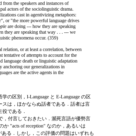
d from the speakers and instances of
al actors of the sociolinguistic drama.
lizations cast in agentivizing metaphors:
r", or "the more powerful language drives
ple
are doing --- how they are speaking
 they are speaking that way . . . --- we
guistic phenomena occur. (359)
l relation, or at least a correlation, between
 tentative of attempts to account for the
nd language death or linguistic adaptation
 anchoring our generalizations in
guages are the active agents in the
Language と E-Language の区
ースは，ほかならぬ話者である．話者は言
主役である．
たので，付言しておきたい．瀕死言語が優勢言
 "acts of reception" なのか，あるいは
という評価の問題がある．しかし，この評価の問題はいずれも