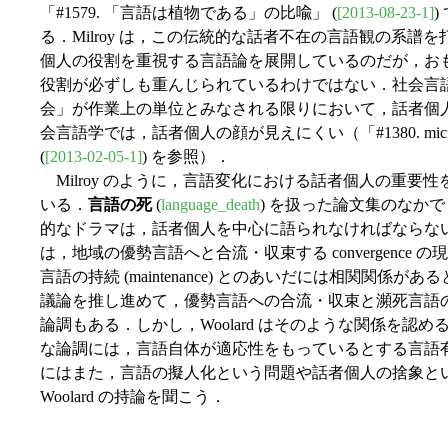
「#1579. 「言語は植物である」の比喩」 (
[2013-08-23-1]
)
る．Milroy は，この伝統的な話者不在の言語観の系
個人の役割を重視する言語論を展開しているのだが，お
役割が必ずしも重んじられているわけではない．社会言
会」が作業上の単位とみなされる限りにおいて，話者個
会言語学では，話者個人の顔が見えにくい（「#1380. micro-sociolingu
(
[2013-02-05-1]
) を参照）．
Milroy のように，言語変化における話者個人の重要性を主
いる．
言語の死
(
language_death
) を扱った論文集のなかで，
的なドラマは，話者個人を中心に語られなければならな
は，地域の優勢言語へと合流・収束する convergenc
言語の持続 (maintenance) とのあいだには相関関
議論を推し進めて，優勢言語への合流・収束と瀕死言語
論調もある．しかし，Woolard はそのような関係を認
な論調には，言語自体が適応性をもっているとする言語
にはまた，言語の擬人化という問題や話者個人の捨象と
Woolard の持論を聞こう．