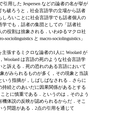
 で引用した Jespersen などの論者の名が挙が
譜を打ち破ろうと，社会言語学の立場から話者
もしろいことに社会言語学でも話者個人の
語学でも，話者の集団としての「話者社
人の役割は捨象される．いわゆるマクロ社
istics と macro-sociolinguistics」
張するミクロな論者の1人に Woolard が
Woolard は言語の死のような社会言語学
いと訴える．死の恐れのある言語において
e の現象がみられるものが多く，その現象と当該
係があるという指摘が，しばしばなされる．さらに
の持続とのあいだに因果関係があるとする
めることに慎重である．というのは，そのよう
有機体説の反映が認められるからだ．そこ
いう問題がある．2点の引用を通じて