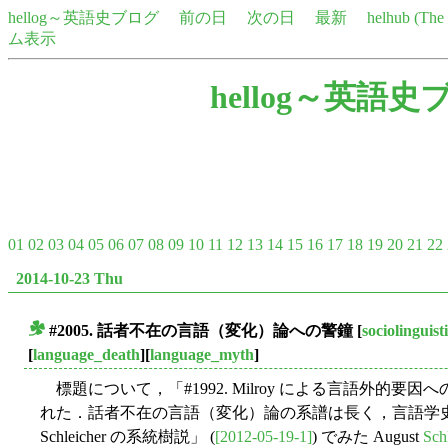
hellog～英語史ブログ
前の日
次の日
最新
helhub (Th
ム表示
hellog～英語史
01
02
03
04
05
06
07
08
09
10
11
12
13
14
15
16
17
18
19
20
21
22
2014-10-23 Thu
#2005. 話者不在の言語（変化）論への警鐘
[
sociolinguist
■
[
language_death
][
language_myth
]
標題について，「#1992. Milroy による言語外的要因へ
れた．話者不在の言語（変化）論の系譜は長く，言語学史で
Schleicher の系統樹説」 (
[2012-05-19-1]
) でみた August
Sch