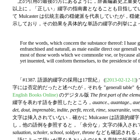
上の引用の最後の方にあるように，辞書編纂史上重要なこの "ge
以上に，「正しい」綴字の指南書となることも目指して
て Mulcaster は伝統主義の穏健派を代表していたが，穏健派
示しており，その効果を具体的な単語の綴字の列挙によ
For the words, which concern the substance thereof: I haue g
enfranchised and naturall, as maie easilie direct our generall 
most of those words which we commonlie vse, or bycause all 
yet inuented, will conform themselues, to the presidencie of t
「#1387. 語源的綴字の採用は17世紀」 (
[2013-02-12-1]
)
字には否定的だったと述べたが，それを "generall tabl
English Books Online)
のデジタル版
The first part of the elem
綴字を表わす語を参照したところ，
auance.
,
auantage.
,
aue
det
,
dout
,
imprenable
,
indite
,
perfit
,
receit
,
rime
,
soueranitie
,
verd
文字は挿入されていない．確かに Mulcaster は語源
し，他の語例を参照すると，「余分な」文字の挿入され
saluation
,
scholer
,
school
,
soldyer
,
throne
なども確認される
語によって扱いが異なるというのはある意味で折衷派の Mu