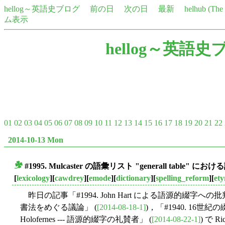
hellog～英語史ブログ
前の日
次の日
最新
helhub (Th
ム表示
hellog～英語史
01
02
03
04
05
06
07
08
09
10
11
12
13
14
15
16
17
18
19
20
21
22
2014-10-13 Mon
#1995. Mulcaster の語彙リスト "generall table" 
■
[
lexicology
][
cawdrey
][
emode
][
dictionary
][
spelling_reform
][
ety
昨日の記事「#1994. John Hart による語源的綴字への批
書法をめぐる議論」 (
[2014-08-18-1]
)，「#1940. 16世
Holofernes --- 語源的綴字の礼賛者」 (
[2014-08-22-1]
) で R