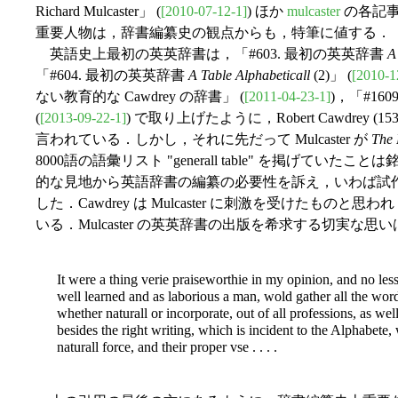
Richard Mulcaster」 (
[2010-07-12-1]
) ほか
mulcaster
の各記事
重要人物は，辞書編纂史の観点からも，特筆に値する．
英語史上最初の英英辞書は，「#603. 最初の英英辞書
A
「#604. 最初の英英辞書
A Table Alphabeticall
(2)」 (
[2010-1
ない教育的な Cawdrey の辞書」 (
[2011-04-23-1]
)，「#16
(
[2013-09-22-1]
) で取り上げたように，Robert Cawdrey (1537/
言われている．しかし，それに先だって Mulcaster が
The 
8000語の語彙リスト "generall table" を掲げていたこ
的な見地から英語辞書の編纂の必要性を訴え，いわば試作としてとして
した．Cawdrey は Mulcaster に刺激を受けたも
いる．Mulcaster の英英辞書の出版を希求する切実な
It were a thing verie praiseworthie in my opinion, and no less
well learned and as laborious a man, wold gather all the wor
whether naturall or incorporate, out of all professions, as well
besides the right writing, which is incident to the Alphabete,
naturall force, and their proper vse . . . .