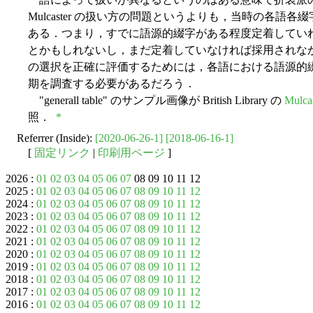
Mulcaster の扱い方の問題というよりも，当時の各
ある．つまり，すでに語源的綴字がある程度定着してい
とかもしれないし，まだ定着していなければ採用されなかった
の選択を正確に評価するためには，各語における語源的
期を調査する必要があるだろう．
"generall table" のサンプル画像が British Library の
Mulcas
照．
*
Referrer (Inside):
[2020-06-26-1]
[2018-06-16-1]
[
固定リンク
|
印刷用ページ
]
2026 :
01
02
03
04
05
06
07
08 09 10 11 12
2025 :
01
02
03
04
05
06
07
08
09
10
11
12
2024 :
01
02
03
04
05
06
07
08
09
10
11
12
2023 :
01
02
03
04
05
06
07
08
09
10
11
12
2022 :
01
02
03
04
05
06
07
08
09
10
11
12
2021 :
01
02
03
04
05
06
07
08
09
10
11
12
2020 :
01
02
03
04
05
06
07
08
09
10
11
12
2019 :
01
02
03
04
05
06
07
08
09
10
11
12
2018 :
01
02
03
04
05
06
07
08
09
10
11
12
2017 :
01
02
03
04
05
06
07
08
09
10
11
12
2016 :
01
02
03
04
05
06
07
08
09
10
11
12