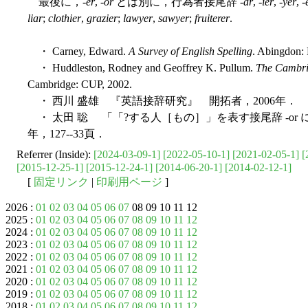
最後に，-
er
, -
or
とは別に，行為者接尾辞 -
ar
, -
ier
, -
yer
, -
liar
;
clothier
,
grazier
;
lawyer
,
sawyer
;
fruiterer
.
・ Carney, Edward.
A Survey of English Spelling
. Abingdon: 
・ Huddleston, Rodney and Geoffrey K. Pullum.
The Cambri
Cambridge: CUP, 2002.
・ 西川 盛雄 『英語接辞研究』 開拓者，2006年．
・ 太田 聡 「「?する人［もの］」を表す接尾辞 -or 
年，127--33頁．
Referrer (Inside):
[2024-03-09-1]
[2022-05-10-1]
[2021-02-05-1]
[
[2015-12-25-1]
[2015-12-24-1]
[2014-06-20-1]
[2014-02-12-1]
[
固定リンク
|
印刷用ページ
]
2026 :
01
02
03
04
05
06
07
08 09 10 11 12
2025 :
01
02
03
04
05
06
07
08
09
10
11
12
2024 :
01
02
03
04
05
06
07
08
09
10
11
12
2023 :
01
02
03
04
05
06
07
08
09
10
11
12
2022 :
01
02
03
04
05
06
07
08
09
10
11
12
2021 :
01
02
03
04
05
06
07
08
09
10
11
12
2020 :
01
02
03
04
05
06
07
08
09
10
11
12
2019 :
01
02
03
04
05
06
07
08
09
10
11
12
2018 :
01
02
03
04
05
06
07
08
09
10
11
12