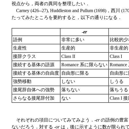
視点から，両者の異同を整理したい．
Carney (426--27), Huddleston and Pullum (16
たってみたところを要約すると，以下の通りになる．
-
er
語例
非常に多い
比較的少
生産性
生産的
非生産的
接辞クラス
Class II
Class I
接続する基体の語源
Romance 系に限らない
Romanc
接続する基体の自由度
自由形に限る
自由形に
強勢移動
しない
しうる
接尾辞自体への強勢
落ちない
落ちうる
さらなる接尾辞付加
ない
Class 
それぞれの項目についてみてみよう．-
er
の語例の豊富
ないだろう．対する -
or
は，後に示すように数が限られ