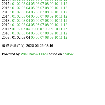
2017 :
01
02
03
04
05
06
07
08
09
10
11
12
2016 :
01
02
03
04
05
06
07
08
09
10
11
12
2015 :
01
02
03
04
05
06
07
08
09
10
11
12
2014 :
01
02
03
04
05
06
07
08
09
10
11
12
2013 :
01
02
03
04
05
06
07
08
09
10
11
12
2012 :
01
02
03
04
05
06
07
08
09
10
11
12
2011 :
01
02
03
04
05
06
07
08
09
10
11
12
2010 :
01
02
03
04
05
06
07
08
09
10
11
12
2009 : 01 02 03 04
05
06
07
08
09
10
11
12
最終更新時間: 2026-06-26 03:46
Powered by
WinChalow1.0rc4
based on
chalow