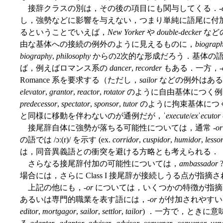
接辞クラスの別は，その後の項目にも関与してくる．-
し，強勢などに影響を与えない，つまり単純に語尾に付
るということでいえば，
New Yorker
や
double-decker
など
由な基体への接続の例外のように見えるものに，
biograp
biography
,
philosophy
からの2次的な形成だろう．基体の
ば，例えばロマンス系の
dancer
,
recorder
もある．一方，-
Romance 系を要求する（ただし，
sailor
などの例外はある
elevator
,
grantor
,
reactor
,
rotator
のように自由基体につく例
predecessor
,
spectator
,
sponsor
,
tutor
のように拘束基体につ
と同様に移動を伴わないのが通例だが，
ˈexecute
/
exˈecutor
接尾辞自体に強勢が落ちる可能性については，通常 -
or
の語では /ɔː(r)/ を示す (ex.
corridor
,
cuspidor
,
humidor
,
lesso
は，同音異義語との衝突を避ける方略とも考えられる．
さらなる接尾辞付加の可能性については，
ambassador
場合には，さらに Class I 接尾辞が接続しうる点が指摘
上記の他にも，-
or
については，いくつかの特徴が指摘
あるいは専門的職業を表す語には，-
or
が付加されやすいと
editor
,
mortgagor
,
sailor
,
settlor
,
tailor
) ．一方で，ときに意