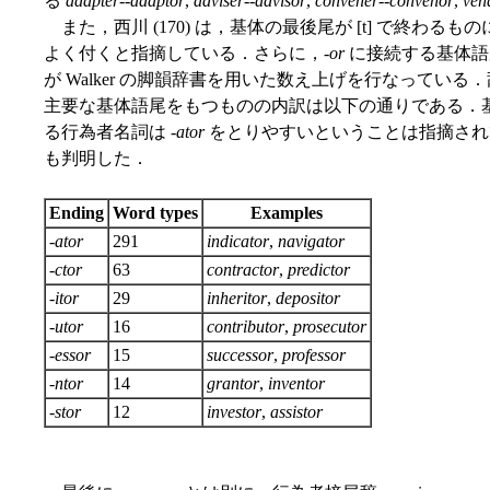
る
adapter
--
adaptor
,
adviser
--
advisor
,
convener
--
convenor
,
ven
また，西川 (170) は，基体の最後尾が [t] で終わるものに
よく付くと指摘している．さらに，-
or
に接続する基体語尾
が Walker の脚韻辞書を用いた数え上げを行なっている．
主要な基体語尾をもつものの内訳は以下の通りである．基
る行為者名詞は -
ator
をとりやすいということは指摘されて
も判明した．
Ending
Word types
Examples
-
ator
291
indicator
,
navigator
-
ctor
63
contractor
,
predictor
-
itor
29
inheritor
,
depositor
-
utor
16
contributor
,
prosecutor
-
essor
15
successor
,
professor
-
ntor
14
grantor
,
inventor
-
stor
12
investor
,
assistor