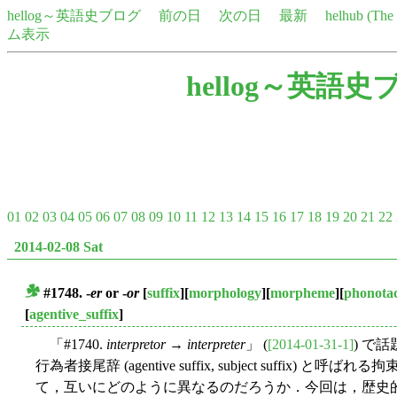
hellog～英語史ブログ
前の日
次の日
最新
helhub (Th
ム表示
hellog～英語史
01
02
03
04
05
06
07
08
09
10
11
12
13
14
15
16
17
18
19
20
21
22
2014-02-08 Sat
#1748. -
er
or -
or
[
suffix
][
morphology
][
morpheme
][
phonotac
■
[
agentive_suffix
]
「#1740.
interpretor
→
interpreter
」 (
[2014-01-31-1]
) で話
行為者接尾辞 (agentive suffix, subject suffi
て，互いにどのように異なるのだろうか．今回は，歴史