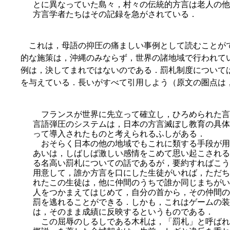
とに異なっていた島々，村々の伝統的方言は老人の他
方言学者たちはその記録を急がされている．
これは，母語の抑圧の痛ましい事例として読むことが
的な施策は，沖縄のみならず，世界の諸地域で行われて
例は，決してまれではないのである．罰札制度については，田中
を与えている．長いがすべて引用しよう（原文の圏点は
フランスが世界に先立って確立し，ひろめられた言
言語弾圧のシステムは，日本の方言滅ぼし教育の具体
って導入されたものと考えられるふしがある．
おそらく日本の他の地域でもこれに類する手段が用
あいは，しばしば激しい感情をこめて思い起こされる
る名高い罰札についての話であるが，要約すればこう
用意して，誰か方言を口にした生徒がいれば，ただち
れたこの生徒は，他に仲間のうちで誰か同じまちがい
人をつかまえてはじめて，自分の首から，その仲間の
罰を逃れることができる．しかも，これはゲームの装
は，そのまま成績に反映するというものである．
この屈辱のしるしである木札は，「罰札」と呼ばれ