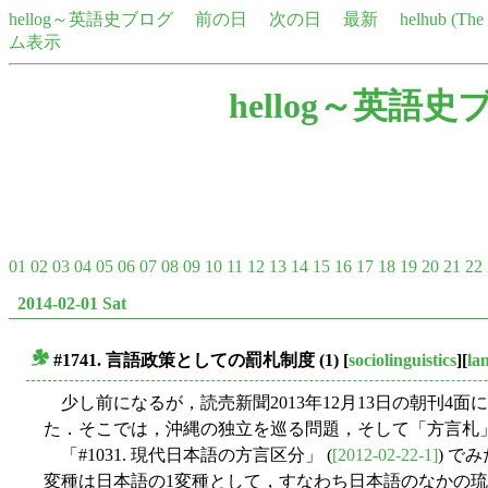
hellog～英語史ブログ
前の日
次の日
最新
helhub (Th
ム表示
hellog～英語史
01
02
03
04
05
06
07
08
09
10
11
12
13
14
15
16
17
18
19
20
21
22
2014-02-01 Sat
#1741. 言語政策としての罰札制度 (1)
[
sociolinguistics
][
la
■
少し前になるが，読売新聞2013年12月13日の朝刊4
た．そこでは，沖縄の独立を巡る問題，そして「方言札
「#1031. 現代日本語の方言区分」 (
[2012-02-22-1]
) で
変種は日本語の1変種として，すなわち日本語のなかの