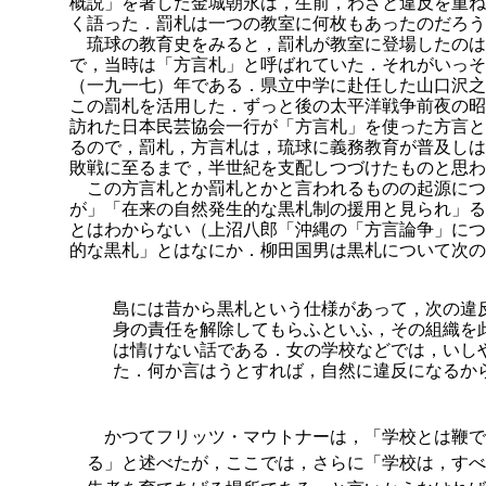
概説」を著した金城朝永は，生前，わざと違反を重ね
く語った．
罰札は一つの教室に何枚もあったのだろう
琉球の教育史をみると，罰札が教室に登場したのは
で，当時は「方言札」と呼ばれていた．それがいっそ
（一九一七）年である．県立中学に赴任した山口沢之
この罰札を活用した．ずっと後の太平洋戦争前夜の昭
訪れた日本民芸協会一行が「方言札」を使った方言と
るので，罰札，方言札は，琉球に義務教育が普及しは
敗戦に至るまで，半世紀を支配しつづけたものと思わ
この方言札とか罰札とかと言われるものの起源につ
が」「在来の自然発生的な黒札制の援用と見られ」る
とはわからない（上沼八郎「沖縄の「方言論争」につ
的な黒札」とはなにか．柳田国男は黒札について次の
島には昔から黒札という仕様があって，次の違
身の責任を解除してもらふといふ，その組織を
は情けない話である．女の学校などでは，いし
た．何か言はうとすれば，自然に
違反になるか
かつてフリッツ・マウトナーは，「学校とは鞭で
る」と述べたが，ここでは，さらに「学校は，すべ