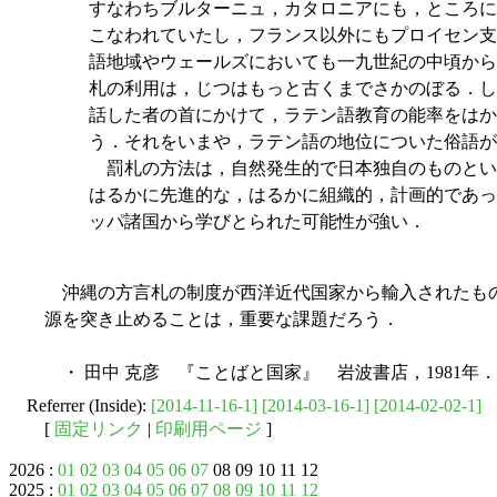
すなわちブルターニュ，カタロニアにも，ところに
こなわれていたし，フランス以外にもプロイセン支
語地域やウェールズにおいても一九世紀の中頃から
札の利用は，じつはもっと古くまでさかのぼる．し
話した者の首にかけて，ラテン語教育の能率をはか
う．それをいまや，ラテン語の地位についた俗語が
罰札の方法は，自然発生的で日本独自のものとい
はるかに先進的な，はるかに組織的，計画的であっ
ッパ諸国から学びとられた可能性が強い．
沖縄の方言札の制度が西洋近代国家から輸入されたも
源を突き止めることは，重要な課題だろう．
・ 田中 克彦 『ことばと国家』 岩波書店，1981年．
Referrer (Inside):
[2014-11-16-1]
[2014-03-16-1]
[2014-02-02-1]
[
固定リンク
|
印刷用ページ
]
2026 :
01
02
03
04
05
06
07
08 09 10 11 12
2025 :
01
02
03
04
05
06
07
08
09
10
11
12