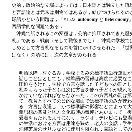
史的，政治的な立場によっては，日本語とは独立した琉
と言語論とは元来は別物ではあるが，結びつけられるの
球語かという問題は，「#1522.
autonomy
と
heteronomy
」
言語学的な問題である．
沖縄で話されるこの変種は，公的に抑圧されてきた歴
札」である．戦前（そして戦後までも），沖縄の学校で
しめとして方言札なるものを首にかけさせられた．『世
はなく）の項には，次の文章がみられる．
明治以降，村ぐるみ，学校ぐるみの標準語励行運動が
話しことばとしても，標準語の習得は高度に必要なこ
圧迫をうけた．学校で方言を話した子どもへの罰とし
札をもらった子どもは次に方言を使う子どもが現れる
かけていなければならなかった．この方言札の罰は第
て，教育とすべての公的な場面では標準語のみが使わ
る．方言は衰退し，かつ標準語の影響などによって大
義思想の普及と地方文化振興の気運とあいまって，復
愛着をもたれるようになり，ラジオ，テレビにも登場
の生活における方言は用途を狭め，老人の会話，学生
沖縄芝居のせりふなどに使用を限られ，言語としての