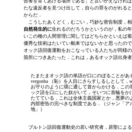
告者を育てあげる場所である」と言いかえなければ
たな違反者を見つけ出して，自らの罪をのがれると
からだ．
こうしたあくどく，むごい，巧妙な密告制度，相
自然発生的に
生れるのだろうかというのが，私の年
いこの種の人間管理に関してはどちらかといえば着
優秀な技術はたいてい舶来ではないかと思ったので
オック語回復運動をおこなっている人たちが同様の
箇所につきあたった．これは，あるオック語出身者
たまたまオック語の単語が口にのぼることがあ
vergonha （恥）を人目にさらすしるしとして，s
お守りのように環に通して首からかける．この
ック語を口にした奴がいて，そいつに首輪をか
たてている．これは全体主義国家とか，悪夢の
内部密告の完ぺきな制度である．（ジャン「ア
地」）
ブルトン語回復運動史の若い研究者，原聖による