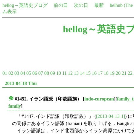
hellog～英語史ブログ
前の日
次の日
最新
helhub (Th
ム表示
hellog～英語史
01
02
03
04
05
06
07
08
09
10
11
12
13
14
15
16
17
18
19
20
21
22
2013-04-18 Thu
#1452. イラン語派（印欧語族）
[
indo-european
][
family_t
■
family
]
「#1447. インド語派（印欧語族）」 (
[2013-04-13-1]
) 
の関係にあるイラン語派 (Iranian) を取り上げる．Baugh and C
イラン語派は，インド北西部からイラン高原にかけて