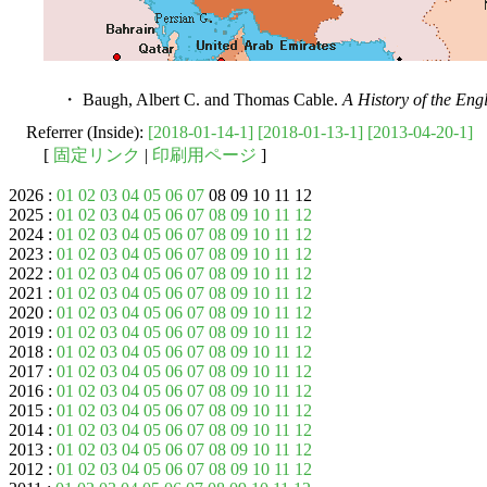
・ Baugh, Albert C. and Thomas Cable.
A History of the En
Referrer (Inside):
[2018-01-14-1]
[2018-01-13-1]
[2013-04-20-1]
[
固定リンク
|
印刷用ページ
]
2026 :
01
02
03
04
05
06
07
08 09 10 11 12
2025 :
01
02
03
04
05
06
07
08
09
10
11
12
2024 :
01
02
03
04
05
06
07
08
09
10
11
12
2023 :
01
02
03
04
05
06
07
08
09
10
11
12
2022 :
01
02
03
04
05
06
07
08
09
10
11
12
2021 :
01
02
03
04
05
06
07
08
09
10
11
12
2020 :
01
02
03
04
05
06
07
08
09
10
11
12
2019 :
01
02
03
04
05
06
07
08
09
10
11
12
2018 :
01
02
03
04
05
06
07
08
09
10
11
12
2017 :
01
02
03
04
05
06
07
08
09
10
11
12
2016 :
01
02
03
04
05
06
07
08
09
10
11
12
2015 :
01
02
03
04
05
06
07
08
09
10
11
12
2014 :
01
02
03
04
05
06
07
08
09
10
11
12
2013 :
01
02
03
04
05
06
07
08
09
10
11
12
2012 :
01
02
03
04
05
06
07
08
09
10
11
12