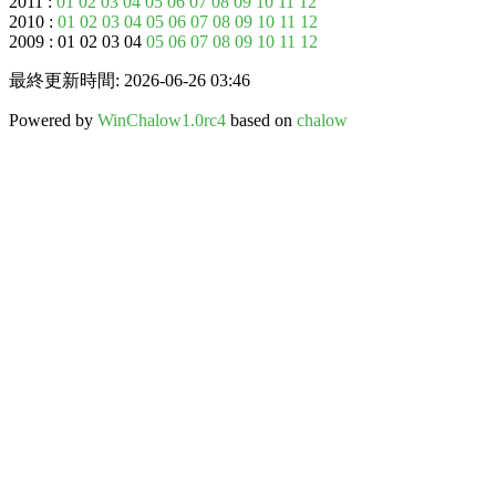
2011 :
01
02
03
04
05
06
07
08
09
10
11
12
2010 :
01
02
03
04
05
06
07
08
09
10
11
12
2009 : 01 02 03 04
05
06
07
08
09
10
11
12
最終更新時間: 2026-06-26 03:46
Powered by
WinChalow1.0rc4
based on
chalow