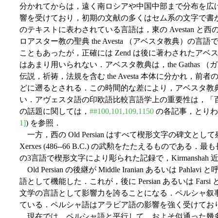
分かれてからは，遠く南ロシアや中国中部まで分布を広
響を受けており，初期の文献の多くはセム系の文字で書
のテキストに表わされている言語は，東の Avestan と西の O
ロアスター教の聖典 the Avesta （アベスタ教典）の言
こともあったが，正確には Zend は後に著わされたア
はあまり用いられない．アベスタ教典は，the Gathas
伝説，祈祷，法規を含む the Avesta 本体に分かれ，
どに遡るとされる．この時間的な差により，アベスタ教
い．アヴェスタ語の印欧語比較言語学上の重要性は，「
の話題に関しては，
##100,101,109,1150
の各記事，とりわけ
1]
) を参照．
一方，西の Old Persian はすべて楔形文字の碑文として残っており
Xerxes (486--66 B.C.) の武勲をたたえるものである．最も長大な
の3言語で楔形文字により彫られた記録で，Kirmansha
Old Persian の後継が Middle Iranian あるいは Pahl
語として機能した．これが，後に Persian あるいは Fa
文学の言語として影響力を誇ることになる．ペルシャ叙
ている．ペルシャ語はアラビア語の影響を強く受けてお
現在では，ペルシャ語と平行して，およそ似通った幾