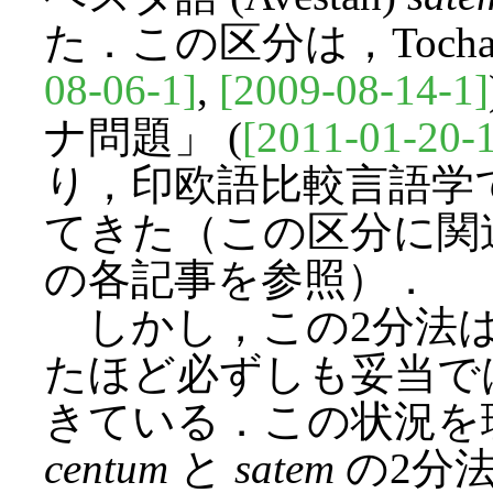
た．この区分は，Tochar
08-06-1]
,
[2009-08-14-1]
ナ問題」 (
[2011-01-20-1
り，印欧語比較言語学
てきた（この区分に関
の各記事を参照）．
しかし，この2分法は
たほど必ずしも妥当で
きている．この状況を
centum
と
satem
の2分