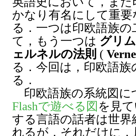
英語史において，また
かなり有名にして重要
る．一つは印欧語族の
て，もう一つは
グリム
ェルネルの法則
(
Verne
る．今回は，印欧語族
る．
印欧語族の系統図に
Flashで遊べる図
を見て
する言語の話者は世界
れるが，それだけに，