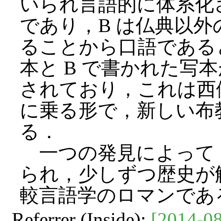
いられ言語的に体系化
であり，B は仏典以
ることから口語である
本と B で書かれた写
されており，これは西
に乗る形で，新しい布
る．
一つの発見によって
られ，少しずつ歴史が
較言語学のロマンであ
Referrer (Inside):
[2014-08