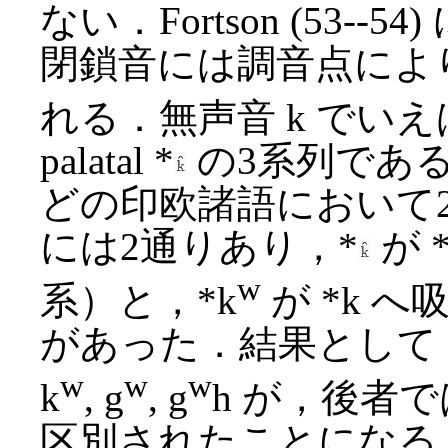
ない．Fortson (53
閉鎖音には調音点によ
れる．無声音 k でいえば，plai
palatal *
の3系列であ
どの印欧諸語において
には2通りあり，*
が 
w
系）と，*k
が *k 
があった．結果として，前者
w
w
w
k
, g
, g
h が，後者では 
区別されたことになる．P