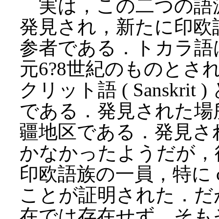
実は，この二つの語
発見され，新たに印欧
参者である．トカラ語
元6?8世紀のものと
クリット語 ( Sanskr
である．発見された場
疆地区である．発見さ
かなかったようだが，
印欧語族の一員，特に c
ことが証明された．だ
在では存在せず，そも