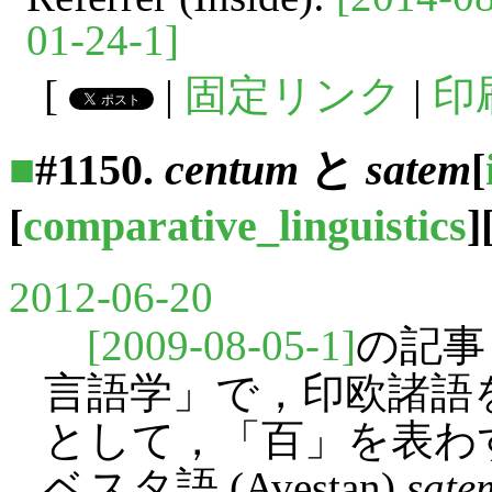
01-24-1]
[
|
固定リンク
|
印
■
#1150.
centum
と
satem
[
[
comparative_linguistics
]
2012-06-20
[2009-08-05-1]
の記事「
言語学」で，印欧諸語
として，「百」を表わすラ
ベスタ語 (Avestan)
sate