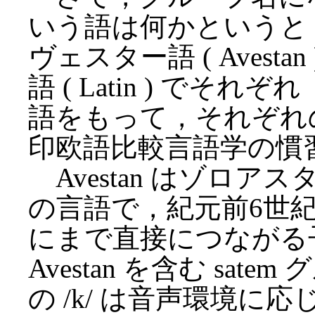
いう語は何かというと，In
ヴェスター語 ( Avestan
語 ( Latin ) で
語をもって，それぞれ
印欧語比較言語学の慣
Avestan はゾロアスター教 
の言語で，紀元前6世
にまで直接につながる
Avestan を含む sa
の /k/ は音声環境に応じ