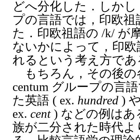
どへ分化した．しかし，Lat
プの言語では，印欧祖語
た．印欧祖語の /k/
ないかによって，印欧
れるという考え方であ
もちろん，その後の
centum グループの言語で
た英語 ( ex.
hundred
) 
ex.
cent
) などの例は
族が二分された時代よ