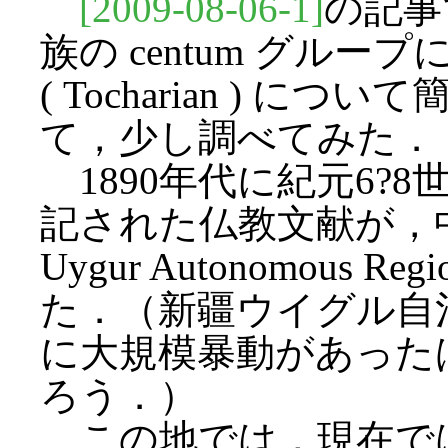
[2009-08-06-1]
の記事
族の centum グル
( Tocharian ) 
て，少し調べてみた．
1890年代に紀元6?
記された仏教文献が，中
Uygur Autonomous Reg
た．（新疆ウイグル自
に大規模暴動があった
ろう．）
この地では，現在では