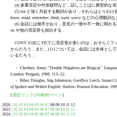
(4) 多重否定や付加疑問など，話しことばに典型的な
(5)
not
と強く共起する動詞があり，それらはとりわけ
know
,
mind
,
remember
,
think
,
want
,
worry
などの心理動詞な
(6) 会話には相手がおり，意見の一致や不一致に関わ
no
や他の否定辞も頻出する．
CONV の次に FICT に否定形が多いのは，おそら
からだろう．また，(1) については，会話には全体とし
いるだろう．
・ Cheshire, Jenny. "Double Negatives are Illogical."
Langua
London: Penguin, 1998. 113--22.
・ Biber, Douglas, Stig Johansson, Geoffrey Leech, Susan C
of Spoken and Written English
. Harlow: Pearson Education, 199
[
固定リンク
|
印刷用ページ
]
2026 :
01
02
03
04
05
06
07
08 09 10 11 12
2025 :
01
02
03
04
05
06
07
08
09
10
11
12
2024 :
01
02
03
04
05
06
07
08
09
10
11
12