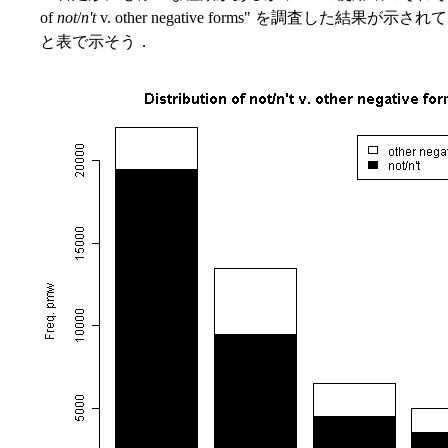
of
not
/
n't
v. other negative forms" を調査した結
と表で示そう．