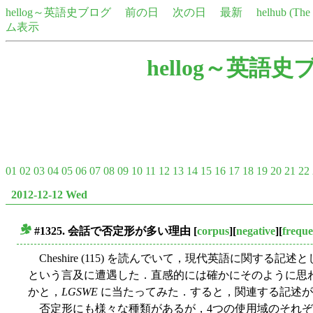
hellog～英語史ブログ
前の日
次の日
最新
helhub (Th
ム表示
hellog～英語史
01
02
03
04
05
06
07
08
09
10
11
12
13
14
15
16
17
18
19
20
21
22
2012-12-12 Wed
#1325. 会話で否定形が多い理由
[
corpus
][
negative
][
frequ
■
Cheshire (115) を読んでいて，現代英語に関する
という言及に遭遇した．直感的には確かにそのように思
かと，
LGSWE
に当たってみた．すると，関連する記述が pp.
否定形にも様々な種類があるが，4つの使用域のそれぞれについて