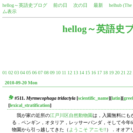
hellog～英語史ブログ
前の日
次の日
最新
helhub (Th
ム表示
hellog～英語史
01
02
03
04
05
06
07
08
09
10
11
12
13
14
15
16
17
18
19
20
21
22
2010-09-20 Mon
#511.
Myrmecophaga tridactyla
[
scientific_name
][
latin
][
gree
■
[
lexical_stratification
]
我が家の近所の
江戸川区自然動物園
は，入園無料にも
る．ペンギン，オタリア，レッサーパンダ，そして今年
物園から引っ越してきた（
ようこそ アニモ!!
）．オオア