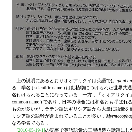
上の説明にあるとおりオオアリクイは英語では
giant an
る．学名 ( scientific name ) は動植物につけら
名付けられることになっている．一方，「オオアリクイ
common name ) であり，日本の場合には和名とも
ものが多いが，ラテン語はギリシア語から大量に語彙を
リシア語の語幹が含まれていることが多い．
Myrmecophaga
なる学名である．
[2010-05-19-1]
の記事で英語語彙の三層構造を話題にした．