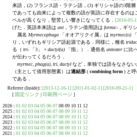
来語，(2) フランス語・ラテン語，(3) ギリシャ語の3階層 
であっても由来によって複数の語が英語に存在するのはこのた
ベルが高くなり，堅苦しい響きになってくる．
[2010-05-1
げた．英語本来語は
ant
，ラテン借用語は
formic
-，ギリ
属名
Myrmecophaga
「オオアリクイ属」は
myrmec(o)
「
り，いずれもギリシア語起源である．同様に，種名
tridac
る（
tri
- 「3」 +
dactyl(a)
「指」）．通俗名
anteater
に比
が伝わってくるだろう．
myrmec
,
phag(a)
,
tri
,
dactyl
など，単独では語をなさない
（主として借用形態素）は
連結形
(
combining form
) と
である．
Referrer (Inside):
[2013-12-16-1]
[2011-01-02-1]
[2010-09-21-1]
[
固定リンク
|
印刷用ページ
]
2026 :
01
02
03
04
05
06
07
08 09 10 11 12
2025 :
01
02
03
04
05
06
07
08
09
10
11
12
2024 :
01
02
03
04
05
06
07
08
09
10
11
12
2023 :
01
02
03
04
05
06
07
08
09
10
11
12
2022 :
01
02
03
04
05
06
07
08
09
10
11
12
2021 :
01
02
03
04
05
06
07
08
09
10
11
12