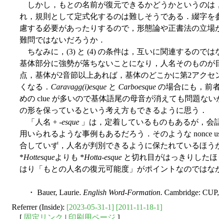
しかし，もとの名前が復元できるかどうかというのは
れ，規則として定式化するのは難しそうである．綴字を
慮する必要があったりするので，形態論や正書法の立場か
難問ではないだろうか．
ちなみに，(3) と (4) の条件は，互いに関連するの
基体部分に強勢が落ちないことになり，人名そのものが
点，基体が2音節以上あれば，基体のどこかに第2アクセ
くなる．
Caravagg(i)esque
と
Carboesque
の場合にも，前
めの clue が多いので基体語尾の母音が消えても問題ないが
の形を保っているという考え方もできるように思う．
「人名 + -
esque
」は，定着しているものもあるが，会
用いられるような事例もあるだろう．そのような nonce 
合していず，人名が判別できるように保たれているほう
*
Hottesque
よりも *
Hotta-esque
と切れ目がはっきりしたほ
はり「もとの人名の復元可能度」がポイントなのではな
・ Bauer, Laurie.
English Word-Formation
. Cambridge: CUP,
Referrer (Inside):
[2023-05-31-1]
[2011-11-18-1]
[
固定リンク
|
印刷用ページ
]