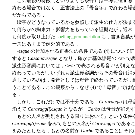
この最後の特徴（というよりも条件）は一考に値する
終わる場合ではなく，正書法上の「母音字」で終わる場
だからである．
綴字がどうなっているかを参照して派生の仕方が決ま
て何らかの拘束力・影響力をもっている証拠だが，通常
も何度か取り上げた
spelling_pronunciation
も，書き言葉が
ースはあくまで例外的である．
-
esque
の付加される正書法の条件である (4) について
すると
Cassanovesque
となり，確かに基体語尾の <a> で表
派生形容詞においては，<ey> で表される母音 /i/ が消え
終わっているが，いずれも派生形容詞からその母音は消
通しているのは，発音としては母音で終わっているが，
うことである．この観察から，なぜ (4) で「母音」で
る．
しかし，これだけでは不十分である．
Caravaggio
は母
消えて
Caravagg(i)esque
となるが，
Garbo
は母音が消え
「もとの人名が判別されうる限りにおいて」という条件
Caravagg(i)esque
をみてもとの人名が
Caravaggio
であるこ
をみたとしたら，もとの名前が
Garbo
であることはそれ