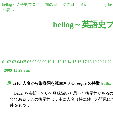
hellog～英語史ブログ
前の日
次の日
最新
helhub (Th
ム表示
hellog～英語史
01
02
03
04
05
06
07
08
09
10
11
12
13
14
15
16
17
18
19
20
21
22
2009-11-29 Sun
#216. 人名から形容詞を派生させる -
esque
の特徴
[
suffix
]
■
Bauer を参照していて興味深いと思った接尾辞がある
てである．この接尾辞は，主に人名（特に姓）の語尾に
能をもつ．