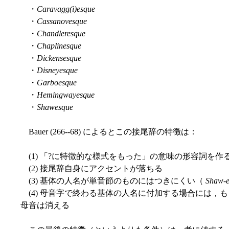
・
Caravagg(i)esque
・
Cassanovesque
・
Chandleresque
・
Chaplinesque
・
Dickensesque
・
Disneyesque
・
Garboesque
・
Hemingwayesque
・
Shawesque
Bauer (266--68) によるとこの接尾辞の特徴は：
(1) 「?に特徴的な様式をもった」の意味の形容詞を作
(2) 接尾辞自身にアクセントが落ちる
(3) 基体の人名が単音節のものにはつきにくい（
Shaw-e
(4) 母音字で終わる基体の人名に付加する場合には，
母音は消える