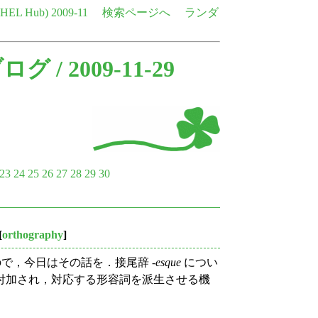
e HEL Hub)
2009-11
検索ページへ
ランダ
ブログ
/ 2009-11-29
23
24
25
26
27
28
29
30
[
orthography
]
ので，今日はその話を．接尾辞 -
esque
につい
付加され，対応する形容詞を派生させる機