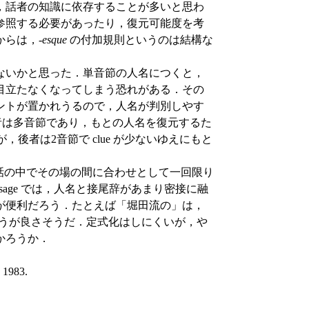
，話者の知識に依存することが多いと思わ
参照する必要があったり，復元可能度を考
らは，-
esque
の付加規則というのは結構な
ではないかと思った．単音節の人名につくと，
目立たなくなってしまう恐れがある．その
ントが置かれうるので，人名が判別しやす
者は多音節であり，もとの人名を復元するた
，後者は2音節で clue が少ないゆえにもと
話の中でその場の間に合わせとして一回限り
usage では，人名と接尾辞があまり密接に融
が便利だろう．たとえば「堀田流の」は，
うが良さそうだ．定式化はしにくいが，や
かろうか．
 1983.