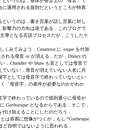
．というのは，基体が発音上の「母音」で
合に適用される規則だというところが特異
るというのは，書き言葉が話し言葉に対し
，影響力の方向は逆である．このブログで
主導となる言語プロセスだが，こうしたケ
詳しくみてみよう．
Casanova
に -
esque
を付加
される母音 /ə/ が消える．だが，
Disney
の
ない．
Chandler
や
Shaw
も音としては母音で
えていない．母音が消えていない人名に共
綴字としては母音字で終わっていないとい
はなく「母音字」の条件が必要なのかがわか
音字で終わっているので規則通りに母音が
ずに
Garboesque
となるからである．そこで，
を付け加えることにしたのだろう．
とは容易に想像がつくが，もし *
Garbesque
ほど自明ではないように思われる．