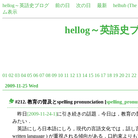
hellog～英語史ブログ
前の日
次の日
最新
helhub (Th
ム表示
hellog～英語史
01
02
03
04
05
06
07
08
09
10
11
12
13
14
15
16
17
18
19
20
21
22
2009-11-25 Wed
#212. 教育の普及と
spelling pronunciation
[
spelling_pronu
■
昨日
[2009-11-24-1]
に引き続きの話題．今日は，教育の
みたい．
英語にしろ日本語にしろ，現代の言語文化では，話し言葉 ( spok
written language ) が重視される傾向がある．口