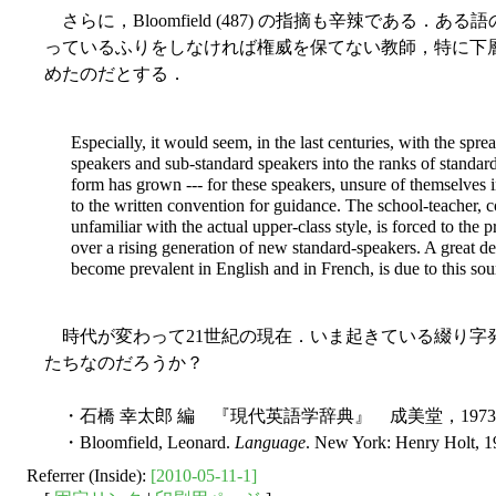
さらに，Bloomfield (487) の指摘も辛辣である
っているふりをしなければ権威を保てない教師，特に下
めたのだとする．
Especially, it would seem, in the last centuries, with the sprea
speakers and sub-standard speakers into the ranks of standard
form has grown --- for these speakers, unsure of themselves in 
to the written convention for guidance. The school-teacher,
unfamiliar with the actual upper-class style, is forced to the 
over a rising generation of new standard-speakers. A great d
become prevalent in English and in French, is due to this sou
時代が変わって21世紀の現在．いま起きている綴り字
たちなのだろうか？
・石橋 幸太郎 編 『現代英語学辞典』 成美堂，197
・Bloomfield, Leonard.
Language
. New York: Henry Holt, 1
Referrer (Inside):
[2010-05-11-1]