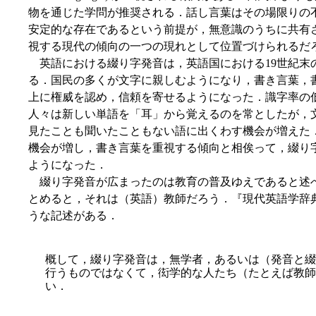
物を通じた学問が推奨される．話し言葉はその場限りの
安定的な存在であるという前提が，無意識のうちに共有
視する現代の傾向の一つの現れとして位置づけられるだ
英語における綴り字発音は，英語国における19世紀末
る．国民の多くが文字に親しむようになり，書き言葉，
上に権威を認め，信頼を寄せるようになった．識字率の
人々は新しい単語を「耳」から覚えるのを常としたが，
見たことも聞いたこともない語に出くわす機会が増えた
機会が増し，書き言葉を重視する傾向と相俟って，綴り
ようになった．
綴り字発音が広まったのは教育の普及ゆえであると述
とめると，それは（英語）教師だろう．『現代英語学辞典』の "Spel
うな記述がある．
概して，綴り字発音は，無学者，あるいは（発音と綴
行うものではなくて，衒学的な人たち（たとえば教師
い．