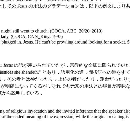
としての
Jesus
の用法のグラデーションは，以下の例文により共時的にも感じ取るこ
at night, still went to church. (COCA, ABC_20/20, 2010)
tle lady. (COCA, CNN_King, 1997)
ugged in. Jesus. He can't be prowling around looking for a socket. 
に
Iesus
の語が用いられていたが，宗教的な文脈に限られていた
weles, howre iustices she shendeth." とあり，語
り，その者とは神だったり，上位の者だったり，運命だったり
明確になってくるが，それでも元来の用法との境目が曖昧な例は数多い．Juc
観点から説明している．
ng of religious invocation and the invited inference that the speaker a
t of the coded meaning of the expression, while the original meaning i