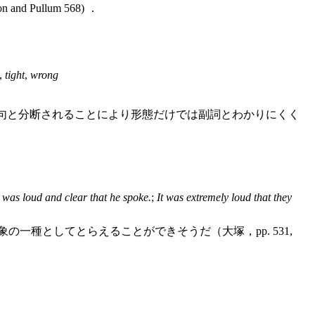
 Pullum 568) ．
,
tight
,
wrong
verb は，動詞句と分断されることにより形態だけでは副詞とわかりにくく
t was loud and clear that he spoke.
;
It was extremely loud that they
の一種としてとらえることができそうだ（大塚，pp. 531,