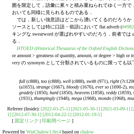
囲を限定して，語彙に累々と積み重ねられてゆく一方で
おいても同様に見られるものである．
では，新しい強意語はどこから湧いてくるのだろうか
ソースとしては特に口語・俗語において flat adverb (
##982
キングな swearword が選ばれやすいのだろう．前者では
る．
HTOED
(
Historical Thesaurus of the Oxford English Diction
or amount > greatness of quantity, amount, or d
very
の synonym として分類されているものに限っても
full
(c888),
too
(c888),
well
(c888),
swith
(971),
right
(?c120
(a1655),
strange
(1667),
bloody
(1676),
ever so
(1690-2),
re
gradely
(1850),
hard
(1850),
heavens
(1858),
veddy
(1859),
(1931),
thumpingly
(1948),
mega
(1968),
mondo
(1968),
mu
Referrer (Inside):
[2022-03-25-1]
[2021-05-30-1]
[2021-03-09-1]
[
1]
[2012-07-30-1]
[2012-04-22-1]
[2012-01-19-1]
[
固定リンク
|
印刷用ページ
]
Powered by
WinChalow1.0rc4
based on
chalow