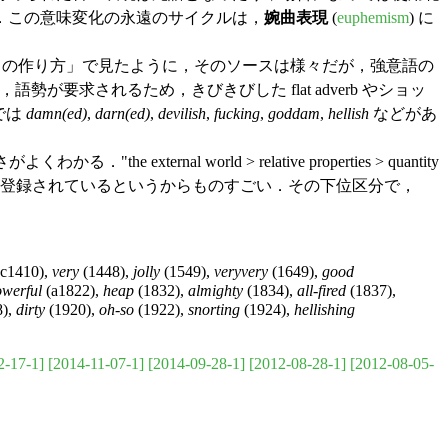
．この意味変化の永遠のサイクルは，
婉曲表現
(
euphemism
) に
の作り方」で見たように，そのソースは様々だが，強意語の
，語勢が要求されるため，きびきびした flat adverb やショッ
では
damn(ed)
,
darn(ed)
,
devilish
,
fucking
,
goddam
,
hellish
などがあ
ernal world > relative properties > quantity
h [adverb]" とたどると，536語が登録されているというからものすごい．その下位区分で，
c1410),
very
(1448),
jolly
(1549),
veryvery
(1649),
good
werful
(a1822),
heap
(1832),
almighty
(1834),
all-fired
(1837),
8),
dirty
(1920),
oh-so
(1922),
snorting
(1924),
hellishing
2-17-1]
[2014-11-07-1]
[2014-09-28-1]
[2012-08-28-1]
[2012-08-05-