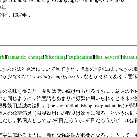
dge Grammar of the English Language
. Cambridge: CUP, 2002.
3年．
社，1987年．
rb
][
semantic_change
][
bleaching
][
euphemism
][
flat_adverb
][
thesau
ery
の起源と発達について見てきた．強意の副詞には，
very
の
のが少なくない．
awfully
,
hugely
,
terribly
などがそれである．意味変化
の意味を得ると，今度は使い続けれられるうちに，意味の弱
のと同じように，強意語もあまりに頻繁に用いられると本来の
」 (the law of diminishing marginal ut
個人の欲望満足（限界効用）の程度は徐々に減る」という法則で
ただし，私個人としては2杯目だろうが3杯目だろうがビールは
実に伝わるように，新たな強意語が必要となる．こうして，