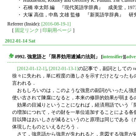
・ Huddleston, Rodney and Geoffrey K. Pullum.
The Cambri
・ 石橋 幸太郎 編 『現代英語学辞典』 成美堂，197
・ 大塚 高信，中島 文雄 監修 『新英語学辞典』 研究
Referrer (Inside):
[2016-08-19-1]
[
固定リンク
|
印刷用ページ
]
2012-01-14 Sat
#992. 強意語と「限界効用逓減の法則」
[
intensifier
][
adve
■
[2012-01-12-1]
,
[2012-01-13-1]
の記事で，副詞としての
v
徐々に失われ，単に程度の激しさを示すだけとなったも
言われる．
おもしろいのは，このような強意の副詞がいったん強意
使い古されて陳腐になると，本来の修辞的効果が弱まる
効果の目減りということになれば，経済用語でいう「限界効用逓減の法則
の増加につれて，その財を一単位追加することによる各
目以降はおいしさが減るというのと原理は同じである（
体現したものといえるだろう．
さて，強意語から強意が失われると，意図する強意が確