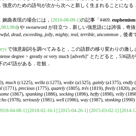
，強意のための語句が次から次へと新しく生まれることになる
．婉曲表現の場合には，
[2010-08-09-1]
の記事「#469.
euphemism
,983,984
) や swearword が目立つ．新しい強意語には誇張，奇抜
awful
,
dead
,
exceeding
,
jolly
,
mighty
,
real
,
terrible
,
uncommon
，後者
ary
)
で強意副詞を調べてみると，この語群の移り変わりの激しさがよくわかる．"the ext
egree > high or intense degree > greatly or very muc
以下の47語がある．壮観．
0),
much
(c1225),
wella
(c1275),
wol(e
(a1325),
gainly
(a1375),
endly
(
al
(1771),
precious
(1775),
quarely
(1805),
trés
(1819),
freely
(1820),
po
some
(1867),
spanking
(1886),
socking
(1896),
hefty
(1898),
velly
(189
cho
(1978),
seriously
(1981),
well
(1986),
way
(1987),
stonking
(1990)
2018-04-08-1]
[2018-02-16-1]
[2015-04-26-1]
[2015-03-02-1]
[2014-1