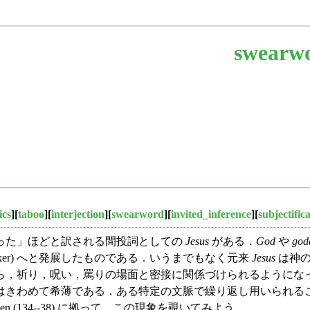
swearw
ics
][
taboo
][
interjection
][
swearword
][
invited_inference
][
subjectific
った」ほどと訳される間投詞としての
Jesus
がある．
God
や
god
marker) へと発展したものである．いうまでもなく元来
Jesus
は神の子
ら，祈り，呪い，罵りの場面と密接に関係づけられるようにな
はきわめて希薄である．ある特定の文脈で繰り返し用いられる
avitsainen (134--38) に拠って，この現象を覗いてみよう．