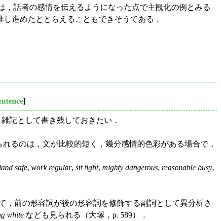
は，話者の感情を伝えるようになった点で主観化の例とみる
推し進めたととらえることもできそうである．
sentence
]
，雑記として書き残しておきたい．
用いられるのは，文が比較的短く，幾分感情的色彩がある場合で，
land safe
,
work regular
,
sit tight
,
mighty dangerous
,
reasonable busy
,
いて，前の形容詞が後の形容詞を修飾する副詞として異分析さ
ng white
なども見られる（大塚，p. 589）．