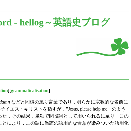
ord -
hellog～英語史ブログ
ation
][
grammaticalisation
]
damn
などと同様の罵り言葉であり，明らかに宗教的な名前に
イエス・キリストを指すが，"Jesus, please help me." のよう
った．その結果，単独で間投詞として用いられるに至り，この
ことにより，この語に当該の語用的な含意が染みついた語用化