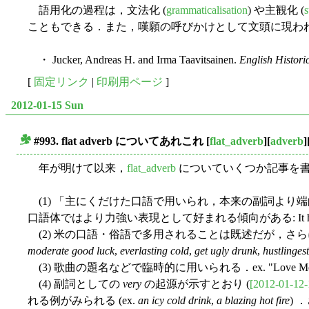
語用化の過程は，文法化 (
grammaticalisation
) や主観化 (
s
こともできる．また，嘆願の呼びかけとして文頭に現わ
・ Jucker, Andreas H. and Irma Taavitsainen.
English Histori
[
固定リンク
|
印刷用ページ
]
2012-01-15 Sun
#993. flat adverb についてあれこれ
[
flat_adverb
][
adverb
]
■
年が明けて以来，
flat_adverb
についていくつか記事を書
(1) 「主にくだけた口語で用いられ，本来の副詞より端
口語体ではより力強い表現として好まれる傾向がある: It hu
(2) 米の口語・俗語で多用されることは既述だが，さらに例を
moderate good luck
,
everlasting cold
,
get ugly drunk
,
hustlinges
(3) 歌曲の題名などで臨時的に用いられる．ex. "Love M
(4) 副詞としての
very
の起源が示すとおり (
[2012-01-12-
れる例がみられる (ex.
an icy cold drink
,
a blazing hot fire
)