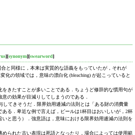
rus
][
synonym
][
swearword
]
場合と同様に，本来は実質的な語義をもっていたが，それが
の領域では，意味の漂白化 (bleaching) が起こっていると
化をきたすことが多いことである．ちょうど修辞的な慣用句が
強意の効果が目減りしてしまうのである．
ility) が関与してきそうだ．限界効用逓減の法則とは「ある財の消費量
ある．卑近な例で言えば，ビールは1杯目はおいしいが，2杯
旨いと思う）．強意語は，意味における限界効用逓減の法則を
薄められた古い表現は死語となったり，場合によっては使用範