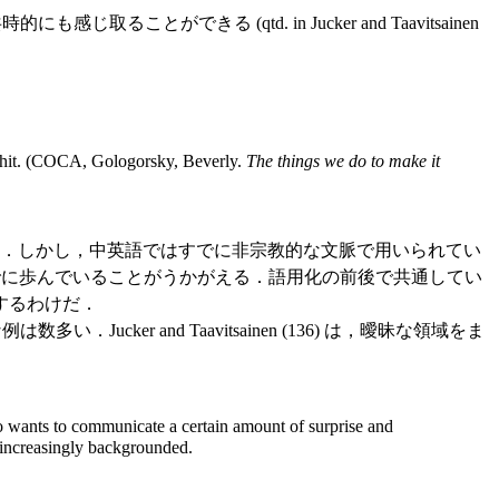
とができる (qtd. in Jucker and Taavitsainen
Shit. (COCA, Gologorsky, Beverly.
The things we do to make it
．しかし，中英語ではすでに非宗教的な文脈で用いられてい
用化の道，間投詞への道をすでに歩んでいることがうかがえる．語用化の前後で共通してい
するわけだ．
ker and Taavitsainen (136) は，曖昧な領域をま
lso wants to communicate a certain amount of surprise and
s increasingly backgrounded.