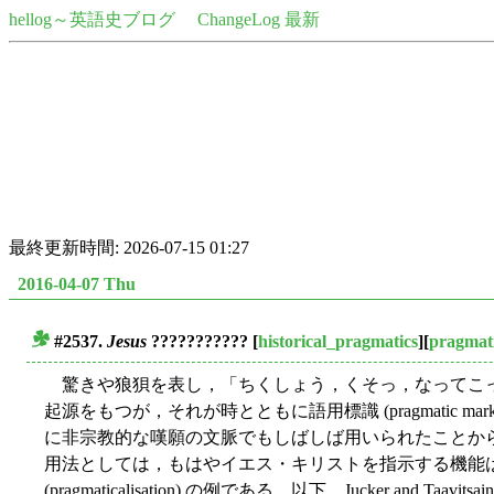
hellog～英語史ブログ
ChangeLog 最新
最終更新時間: 2026-07-15 01:27
2016-04-07 Thu
#2537.
Jesus
???????????
[
historical_pragmatics
][
pragmat
■
驚きや狼狽を表し，「ちくしょう，くそっ，なってこ
起源をもつが，それが時とともに語用標識 (pragmatic 
に非宗教的な嘆願の文脈でもしばしば用いられたことか
用法としては，もはやイエス・キリストを指示する機能
(pragmaticalisation) の例である．以下，Jucker and Ta