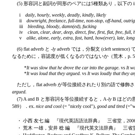
(5) 形容詞と副詞が同形のペアには5種類あり，以下の iii, iv 辺りが
i
daily
,
hourly
,
weekly
,
deadly
,
kindly
,
likely
ii
downright
,
freelance
,
full-time
,
non-stop
,
off-hand
,
outrig
iii
bleeding
,
bloody
,
damn(ed)
,
fucking
iv
clean
,
clear
,
dear
,
deep
,
direct
,
fine
,
first
,
flat
,
free
,
full
,
v
alike
,
alone
,
early
,
extra
,
fast
,
hard
,
how(ever)
,
late
,
long
(6) flat adverb と -
ly
adverb では，分裂文 (cleft 
なるために，容認度が低くなるのではないか（荒木，p. 5
*
It was slow that he drove the car into the garage.
vs
It w
*
It was loud that they argued.
vs
It was loudly that they a
ただし，flat adverb が等位接続されたり別の語で
argued.
(7) A and B と形容詞を等位接続すると，A-
ly
B ほどの
589）．ex.
nice and cool
(= "nicely cool"),
good and tired
(="we
・ 小西 友七 編 『現代英語語法辞典』 三省堂，200
・ 荒木 一雄，安井 稔 編 『現代英文法辞典』 三省堂