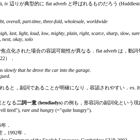
典型的に flat adverb と呼ばれるものだろう (Huddleston and
ht
,
overall
,
part-time
,
three-fold
,
wholesale
,
worldwide
high
,
last
,
light
,
loud
,
low
,
mighty
,
plain
,
right
,
scarce
,
sharp
,
slow
,
sure
,
next
,
okay
,
solo
sentence) で焦点化された場合の容認可能性が異なる．flat ad
22）．
as slowly that he drove the car into the garage.
rgued.
修飾されると，副詞であることが明確になり，容認されやすい．ex.
I
意となる
二詞一意
(
hendiadys
) の例も，形容詞の副詞化という現象
ll tired"),
rare and hungry
(="quite hungry").
6年．
，1992年．