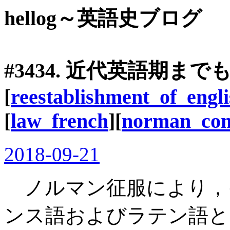
hellog～英語史ブログ
#3434. 近代英語期
[
reestablishment_of_engl
[
law_french
][
norman_con
2018-09-21
ノルマン征服により，
ンス語およびラテン語と