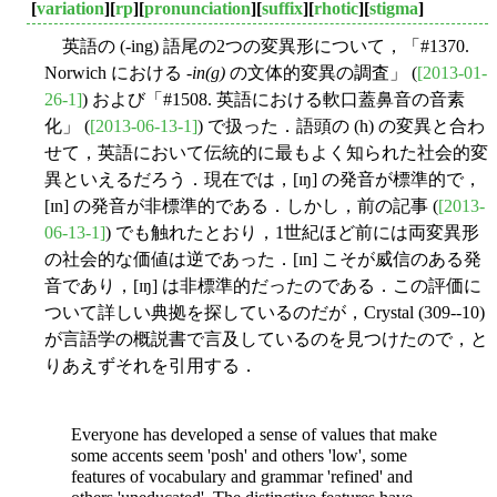
[
variation
][
rp
][
pronunciation
][
suffix
][
rhotic
][
stigma
]
英語の (-ing) 語尾の2つの変異形について，「#1370.
Norwich における -
in(g)
の文体的変異の調査」 (
[2013-01-
26-1]
) および「#1508. 英語における軟口蓋鼻音の音素
化」 (
[2013-06-13-1]
) で扱った．語頭の (h) の変異と合わ
せて，英語において伝統的に最もよく知られた社会的変
異といえるだろう．現在では，[ɪŋ] の発音が標準的で，
[ɪn] の発音が非標準的である．しかし，前の記事 (
[2013-
06-13-1]
) でも触れたとおり，1世紀ほど前には両変異形
の社会的な価値は逆であった．[ɪn] こそが威信のある発
音であり，[ɪŋ] は非標準的だったのである．この評価に
ついて詳しい典拠を探しているのだが，Crystal (309--10)
が言語学の概説書で言及しているのを見つけたので，と
りあえずそれを引用する．
Everyone has developed a sense of values that make
some accents seem 'posh' and others 'low', some
features of vocabulary and grammar 'refined' and