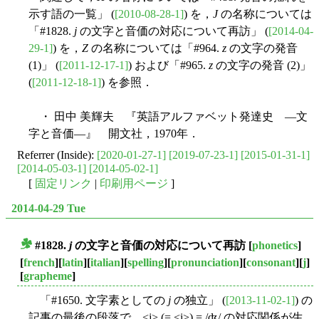
示す語の一覧」 (
[2010-08-28-1]
) を，
J
の名称については
「#1828.
j
の文字と音価の対応について再訪」 (
[2014-04-
29-1]
) を，
Z
の名称については「#964.
z
の文字の発音
(1)」 (
[2011-12-17-1]
) および「#965.
z
の文字の発音 (2)」
(
[2011-12-18-1]
) を参照．
・ 田中 美輝夫 『英語アルファベット発達史 ―文
字と音価―』 開文社，1970年．
Referrer (Inside):
[2020-01-27-1]
[2019-07-23-1]
[2015-01-31-1]
[2014-05-03-1]
[2014-05-02-1]
[
固定リンク
|
印刷用ページ
]
2014-04-29 Tue
#1828.
j
の文字と音価の対応について再訪
[
phonetics
]
■
[
french
][
latin
][
italian
][
spelling
][
pronunciation
][
consonant
][
j
]
[
grapheme
]
「#1650. 文字素としての
j
の独立」 (
[2013-11-02-1]
) の
記事の最後の段落で，<j> (= <i>) = /ʤ/ の対応関係が生