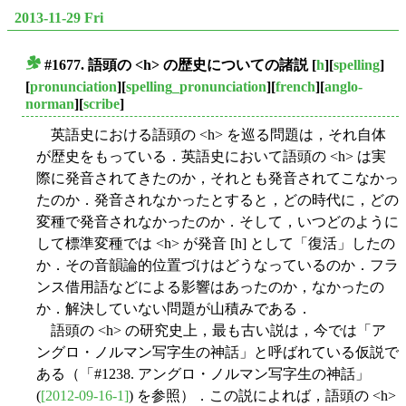
2013-11-29 Fri
#1677. 語頭の <h> の歴史についての諸説
[
h
][
spelling
]
■
[
pronunciation
][
spelling_pronunciation
][
french
][
anglo-
norman
][
scribe
]
英語史における語頭の <h> を巡る問題は，それ自体
が歴史をもっている．英語史において語頭の <h> は実
際に発音されてきたのか，それとも発音されてこなかっ
たのか．発音されなかったとすると，どの時代に，どの
変種で発音されなかったのか．そして，いつどのように
して標準変種では <h> が発音 [h] として「復活」したの
か．その音韻論的位置づけはどうなっているのか．フラ
ンス借用語などによる影響はあったのか，なかったの
か．解決していない問題が山積みである．
語頭の <h> の研究史上，最も古い説は，今では「ア
ングロ・ノルマン写字生の神話」と呼ばれている仮説で
ある（「#1238. アングロ・ノルマン写字生の神話」
(
[2012-09-16-1]
) を参照）．この説によれば，語頭の <h>