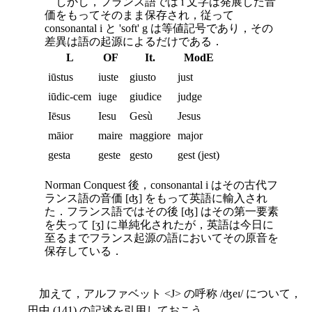
しかし，フランス語では i 文字は発展した音
価をもってそのまま保存され，従って
consonantal i と 'soft' g は等値記号であり，その
差異は語の起源によるだけである．
L
OF
It.
ModE
iūstus
iuste
giusto
just
iūdic-cem
iuge
giudice
judge
Iēsus
Iesu
Gesù
Jesus
māior
maire
maggiore
major
gesta
geste
gesto
gest (jest)
Norman Conquest 後，consonantal i はその古代フ
ランス語の音価 [ʤ] をもって英語に輸入され
た．フランス語ではその後 [ʤ] はその第一要素
を失って [ʒ] に単純化されたが，英語は今日に
至るまでフランス起源の語においてその原音を
保存している．
加えて，アルファベット <J> の呼称 /ʤeɪ/ について，
田中 (141) の記述を引用しておこう．