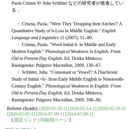
Paola Crisma や Julia Schlüter などの研究者が推進してい
る．
・ Crisma, Paola. "Were They 'Dropping their Aitches'? A
Quantitative Study of h-Loss in Middle English."
English
Language and Linguistics
11 (2007): 51--80.
・ Crisma, Paola. "Word-Initial
h
- in Middle and Early
Modern English."
Phonological Weakness in English: From
Old to Present-Day English
. Ed. Donka Minkova.
Basingstoke: Palgrave Macmillan, 2009. 130--67.
・ Schlüter, Julia. "Consonant or 'Vowel'? A Diachronic
Study of Initial <h> from Early Middle English to Nineteenth-
Century English."
Phonological Weakness in English: From
Old to Present-Day English
. Ed. Donka Minkova.
Basingstoke: Palgrave Macmillan, 2009. 168--96.
Referrer (Inside):
[2020-02-20-1]
[2020-02-14-1]
[2020-02-10-1]
[2020-02-05-1]
[2014-07-09-1]
[2014-07-08-1]
[
固定リンク
|
印刷用ページ
]