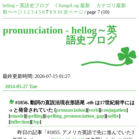
hellog～英語史ブログ
ChangeLog 最新
カテゴリ最新
前ページ
1
2
3
4
5
6
7
8
9
10
次ページ
/ page 7 (10)
pronunciation -
hellog～英
語史ブログ
最終更新時間: 2026-07-15 01:27
2014-05-27 Tue
#1856. 動詞の直説法現在形語尾 -
eth
は17世紀前半には
■
-
s
と発音されていた
[
pronunciation
][
verb
][
conjugation
]
[
emode
][
spelling
][
spelling_pronunciation_gap
][
suffix
]
[
inflection
][
3sp
]
昨日の記事「#1855. アメリカ英語で先に進んでいた3