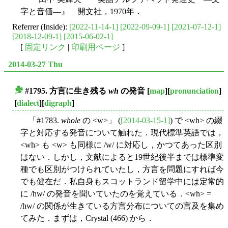
字と音価―』 開文社，1970年．
Referrer (Inside):
[2022-11-14-1]
[2022-09-09-1]
[2021-07-12-1]
[2018-12-09-1]
[2015-06-02-1]
[
固定リンク
|
印刷用ページ
]
2014-03-27 Thu
#1795. 方言に生き残る
wh
の発音
[
map
][
pronunciation
]
■
[
dialect
][
digraph
]
「#1783.
whole
の <w>」 (
[2014-03-15-1]
) で <wh> の綴
字と対応する発音について触れた．現代標準英語では，
<wh> も <w> も同様に /w/ に対応し，かつてあった区別
はない．しかし，文献によると19世紀後半までは標準変
種でも区別がつけられていたし，方言を問題にすれば今
でも健在だ．私自身もスコットランド留学中には定常的
に /hw/ の発音を聞いていたのを覚えている．<wh> =
/hw/ の関係が生きている方言分布についての言及を集め
てみた．まずは，Crystal (466) から．