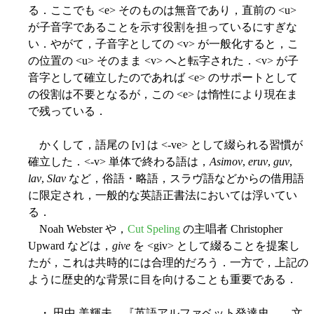
る．ここでも <e> そのものは無音であり，直前の <u>
が子音字であることを示す役割を担っているにすぎな
い．やがて，子音字としての <v> が一般化すると，こ
の位置の <u> そのまま <v> へと転字された．<v> が子
音字として確立したのであれば <e> のサポートとして
の役割は不要となるが，この <e> は惰性により現在ま
で残っている．
かくして，語尾の [v] は <-ve> として綴られる習慣が
確立した．<-v> 単体で終わる語は，
Asimov
,
eruv
,
guv
,
lav
,
Slav
など，俗語・略語，スラヴ語などからの借用語
に限定され，一般的な英語正書法においては浮いてい
る．
Noah Webster や，
Cut Speling
の主唱者 Christopher
Upward などは，
give
を <giv> として綴ることを提案し
たが，これは共時的には合理的だろう．一方で，上記の
ように歴史的な背景に目を向けることも重要である．
・ 田中 美輝夫 『英語アルファベット発達史 ―文