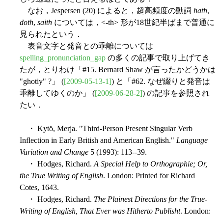
なお，Jespersen (20) によると，超高頻度の動詞
hath
,
doth
,
saith
については，<-th> 形が18世紀半ばまで普通に
見られたという．
表音文字と発音との乖離については
spelling_pronunciation_gap
の多くの記事で取り上げてき
たが，とりわけ「#15. Bernard Shaw が言ったかどうかは
"ghotiy" ?」 (
[2009-05-13-1]
) と「#62. なぜ綴りと発音は
乖離してゆくのか」 (
[2009-06-28-2]
) の記事を参照され
たい．
・ Kytö, Merja. "Third-Person Present Singular Verb
Inflection in Early British and American English."
Language
Variation and Change
5 (1993): 113--39.
・ Hodges, Richard.
A Special Help to Orthographie; Or,
the True Writing of English
. London: Printed for Richard
Cotes, 1643.
・ Hodges, Richard.
The Plainest Directions for the True-
Writing of English, That Ever was Hitherto Publisht
. London: