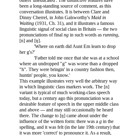
others 'uneducated'. The distinctive features have
been a long-standing source of comment, as this
conversation illustrates. It is between Clare and
Dinny Cherrel, in John Galsworthy's
Maid in
Waiting
(1931, Ch. 31), and it illustrates a famous
linguistic signal of social class in Britain --- the two
pronunciations of final
ng
in such words as
running
,
[n] and [ŋ].
'Where on earth did Aunt Em learn to drop
her g's?'
'Father told me once that she was at a school
where an undropped "g" was worse than a dropped
"h". They were bringin' in a country fashion then,
huntin' people, you know.'
This example illustrates very well the arbitrary way
in which linguistic class markers work. The [n]
variant is typical of much working-class speech
today, but a century ago this pronunciation was a
desirable feature of speech in the upper middle class
and above --- and may still occasionally be heard
there. The change to [ŋ] came about under the
influence of the written form: there was a
g
in the
spelling, and it was felt (in the late 19th century) that
it was more 'correct' to pronounce it. As a result,