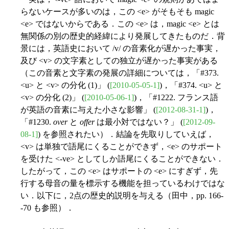
らないケースが多いのは，この <e> がそもそも magic
<e> ではないからである．この <e> は，magic <e> とは
無関係の別の歴史的経緯により発展してきたものだ．背
景には，英語史において /v/ の音素化が遅かった事実，
及び <v> の文字素としての独立が遅かった事実がある
（この音素と文字素の発展の詳細については，「#373.
<u> と <v> の分化 (1)」 (
[2010-05-05-1]
)，「#374. <u> と
<v> の分化 (2)」 (
[2010-05-06-1]
)，「#1222. フランス語
が英語の音素に与えた小さな影響」 (
[2012-08-31-1]
)，
「#1230.
over
と
offer
は最小対ではない？」 (
[2012-09-
08-1]
) を参照されたい）．結論を先取りしていえば，
<v> は単独で語尾にくることができず，<e> のサポート
を受けた <-ve> としてしか語尾にくることができない．
したがって，この <e> はサポートの <e> にすぎず，先
行する母音の量を標示する機能を担っているわけではな
い．以下に，2点の歴史的説明を与える（田中，pp. 166-
-70 も参照）．