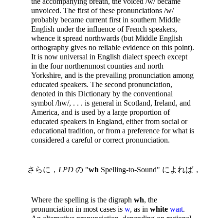
the accompanying breath, the voiced /w/ became
unvoiced. The first of these pronunciations /w/
probably became current first in southern Middle
English under the influence of French speakers,
whence it spread northwards (but Middle English
orthography gives no reliable evidence on this point).
It is now universal in English dialect speech except
in the four northernmost counties and north
Yorkshire, and is the prevailing pronunciation among
educated speakers. The second pronunciation,
denoted in this Dictionary by the conventional
symbol /hw/, . . . is general in Scotland, Ireland, and
America, and is used by a large proportion of
educated speakers in England, either from social or
educational tradition, or from a preference for what is
considered a careful or correct pronunciation.
さらに，
LPD
の "
wh
Spelling-to-Sound" によれば，
Where the spelling is the digraph
wh
, the
pronunciation in most cases is
w
, as in
white
waɪt
.