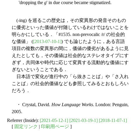
'dropping the
g
' in due course became stigmatized.
(-ing) を巡るこの歴史は，その変異形の発音そのもの
に優劣といった価値が付随しているわけではないことを
明らかにしている．「#1535. non-prevocalic /r/ の社会的
な価値」 (
[2013-07-10-1]
) でも論じたように，ある言語
項目の複数の変異形の間に，価値の優劣があるように見
えたとしても，その価値は社会的なステレオタイプにす
ぎず，共同体や時代に応じて変異する流動的な価値にす
ぎないということである．
日本語で変化が進行中の「ら抜きことば」や「さ入れ
ことば」の社会的価値なども参照してみるとおもしろい
だろう．
・ Crystal, David.
How Language Works
. London: Penguin,
2005.
Referrer (Inside):
[2021-05-12-1]
[2021-03-19-1]
[2018-11-07-1]
[
固定リンク
|
印刷用ページ
]