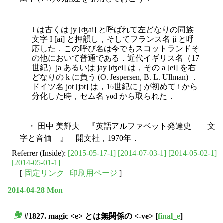
J は古くは jy [ʤai] と呼ばれて左どなりの同族
文字 I [ai] と押韻し，そしてフランス名 ji と呼
応した．この呼び名は今でもスコットランドそ
の他において普通である．近代イギリス名（17
世紀）ja あるいは jay [ʤei] は，その a [ei] を右
どなりの k に負う (O. Jespersen, B. L. Ullman) ．
ドイツ名 jot [jɔt] は，16世紀に j が初めて i から
分化した時，セム名 yōd から取られた．
・ 田中 美輝夫 『英語アルファベット発達史 ―文
字と音価―』 開文社，1970年．
Referrer (Inside):
[2015-05-17-1]
[2014-07-03-1]
[2014-05-02-1]
[2014-05-01-1]
[
固定リンク
|
印刷用ページ
]
2014-04-28 Mon
#1827. magic <e> とは無関係の <-ve>
[
final_e
]
■