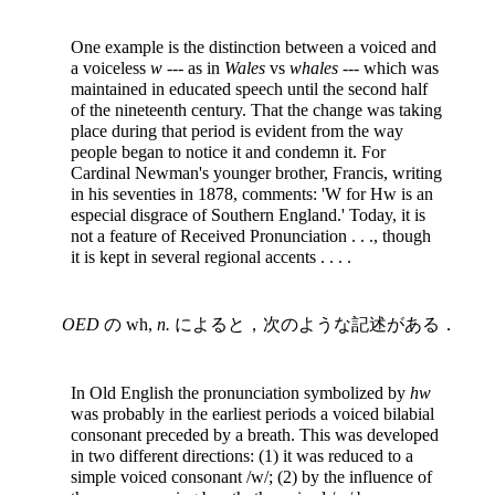
One example is the distinction between a voiced and
a voiceless
w
--- as in
Wales
vs
whales
--- which was
maintained in educated speech until the second half
of the nineteenth century. That the change was taking
place during that period is evident from the way
people began to notice it and condemn it. For
Cardinal Newman's younger brother, Francis, writing
in his seventies in 1878, comments: 'W for Hw is an
especial disgrace of Southern England.' Today, it is
not a feature of Received Pronunciation . . ., though
it is kept in several regional accents . . . .
OED
の wh,
n.
によると，次のような記述がある．
In Old English the pronunciation symbolized by
hw
was probably in the earliest periods a voiced bilabial
consonant preceded by a breath. This was developed
in two different directions: (1) it was reduced to a
simple voiced consonant /w/; (2) by the influence of