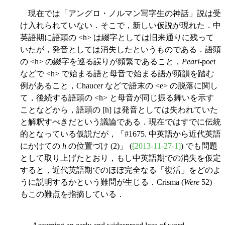
現在では「アングロ・ノルマン写字生の神話」説は受
け入れられていない．そこで，新しい仮説が現れた．中
英語期に語頭の <h> は綴字としては旧来通りに残って
いたが，発音としては消失したというものである．語頭
の <h> の綴字を巡る誤りが頻繁であること，
Pearl
-poet
などで <h> で始まる語と母音で始まる語が頭韻を踏む
例があること，Chaucer などで語末の <e> の脱落に関し
て，後続する語頭の <h> と母音が同じ振る舞いを示す
ことなどから，語頭の [h] は発音としては失われていた
と解釈すべきだという議論である．現在ではすでに伝統
的となっている仮説だが，「#1675. 中英語から近代英語
にかけての
h
の位置づけ (2)」 (
[2013-11-27-1]
) でも問題
として取り上げたとおり，もし中英語期での消失を仮定
すると，近代英語期でのほぼ完全なる「復活」をどのよ
うに説明するかという難問が生じる．Crisma (
Were
52)
もこの難点を指摘している．