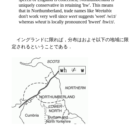
uniquely conservative in retaining 'hw'. This means
that in Northumberland, trade names like
Weetabix
don't work very well since
weet
suggests 'weet' /wiːt/
whereas
wheat
is locally pronounced 'hweet' /hwiːt/.
イングランドに限れば，分布はおよそ以下の地域に限
定されるということである．