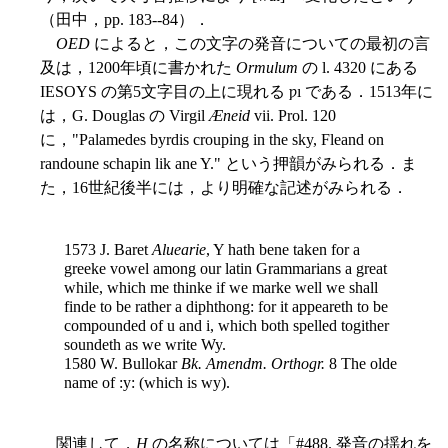
（田中，pp. 183--84）．
OED
によると，この文字の発音についての最初の言
及は，1200年頃に書かれた
Ormulum
の l. 4320 にある
IESOYS の第5文字目の上に現れる ƿı である．1513年に
は，G. Douglas の Virgil
Æneid
vii. Prol. 120
に，"Palamedes byrdis crouping in the sky, Fleand on
randoune schapin lik ane Y." という押韻がみられる．ま
た，16世紀後半には，より明確な記述がみられる．
1573 J. Baret
Aluearie
, Y hath bene taken for a
greeke vowel among our latin Grammarians a great
while, which me thinke if we marke well we shall
finde to be rather a diphthong: for it appeareth to be
compounded of u and i, which both spelled togither
soundeth as we write Wy.
1580 W. Bullokar
Bk. Amendm. Orthogr.
8 The olde
name of :y: (which is wy).
関連して，
H
の名称については「#488. 発音の揺れを