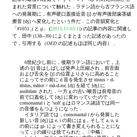
まれた背景について触れた．ラテン語から古フランス語
への発展期に，有声硬口蓋接近音 [j] が有声後部歯茎破
擦音 [ʤ] へ変化したという件だ．この音韻変化と
「#1651.
j
と
g
」 (
[2013-11-03-1]
) の記事の内容に関連し
て，田中 (138--39) によくまとまった記述があったの
で，引用する（
OED
の記述もほぼ同じ内容）．
6世紀少し前に，後期ラテン語において，上
述の [j] 音はしばしば発声上圧縮され，前舌面
および舌尖を [j] の位置よりさらに高めること
によってその前に d 音を発生させ iūstus > d-
iūstus, māior > mā-d-ior, [dj] を経て [ʤ] に
assibilate された．一方 g の古い喉音は前母音の
前で口蓋化して [ʤ] に変わっていたの
で，
consonantal i と 'soft' g はロマンス諸語では同一
の音価をもつようになった．
イタリア語では，consonantal i から発展した
新しい音 [ʤ] は e, i の前には g，そして a, o, u
の前には gi- によって書き変えられることにな
って，j の綴りは捨てられた．〔中略〕