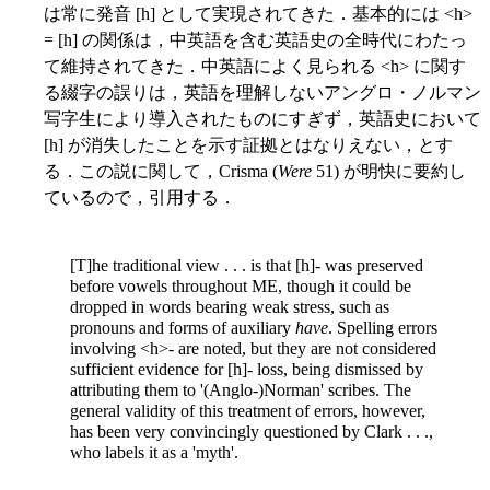
は常に発音 [h] として実現されてきた．基本的には <h>
= [h] の関係は，中英語を含む英語史の全時代にわたっ
て維持されてきた．中英語によく見られる <h> に関す
る綴字の誤りは，英語を理解しないアングロ・ノルマン
写字生により導入されたものにすぎず，英語史において
[h] が消失したことを示す証拠とはなりえない，とす
る．この説に関して，Crisma (
Were
51) が明快に要約し
ているので，引用する．
[T]he traditional view . . . is that [h]- was preserved
before vowels throughout ME, though it could be
dropped in words bearing weak stress, such as
pronouns and forms of auxiliary
have
. Spelling errors
involving <h>- are noted, but they are not considered
sufficient evidence for [h]- loss, being dismissed by
attributing them to '(Anglo-)Norman' scribes. The
general validity of this treatment of errors, however,
has been very convincingly questioned by Clark . . .,
who labels it as a 'myth'.