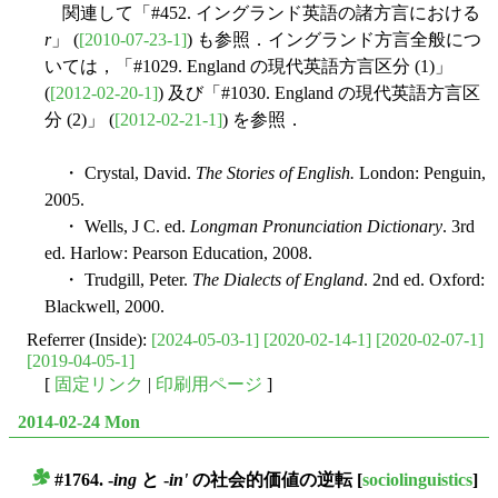
関連して「#452. イングランド英語の諸方言における
r
」 (
[2010-07-23-1]
) も参照．イングランド方言全般につ
いては，「#1029. England の現代英語方言区分 (1)」
(
[2012-02-20-1]
) 及び「#1030. England の現代英語方言区
分 (2)」 (
[2012-02-21-1]
) を参照．
・ Crystal, David.
The Stories of English.
London: Penguin,
2005.
・ Wells, J C. ed.
Longman Pronunciation Dictionary
. 3rd
ed. Harlow: Pearson Education, 2008.
・ Trudgill, Peter.
The Dialects of England
. 2nd ed. Oxford:
Blackwell, 2000.
Referrer (Inside):
[2024-05-03-1]
[2020-02-14-1]
[2020-02-07-1]
[2019-04-05-1]
[
固定リンク
|
印刷用ページ
]
2014-02-24 Mon
#1764. -
ing
と -
in'
の社会的価値の逆転
[
sociolinguistics
]
■