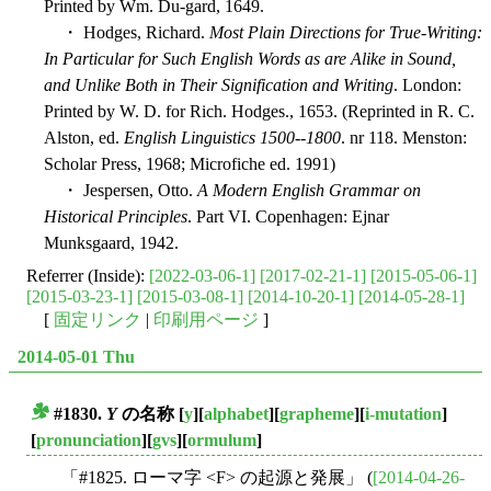
Printed by Wm. Du-gard, 1649.
・ Hodges, Richard.
Most Plain Directions for True-Writing:
In Particular for Such English Words as are Alike in Sound,
and Unlike Both in Their Signification and Writing
. London:
Printed by W. D. for Rich. Hodges., 1653. (Reprinted in R. C.
Alston, ed.
English Linguistics 1500--1800
. nr 118. Menston:
Scholar Press, 1968; Microfiche ed. 1991)
・ Jespersen, Otto.
A Modern English Grammar on
Historical Principles
. Part VI. Copenhagen: Ejnar
Munksgaard, 1942.
Referrer (Inside):
[2022-03-06-1]
[2017-02-21-1]
[2015-05-06-1]
[2015-03-23-1]
[2015-03-08-1]
[2014-10-20-1]
[2014-05-28-1]
[
固定リンク
|
印刷用ページ
]
2014-05-01 Thu
#1830.
Y
の名称
[
y
][
alphabet
][
grapheme
][
i-mutation
]
■
[
pronunciation
][
gvs
][
ormulum
]
「#1825. ローマ字 <F> の起源と発展」 (
[2014-04-26-