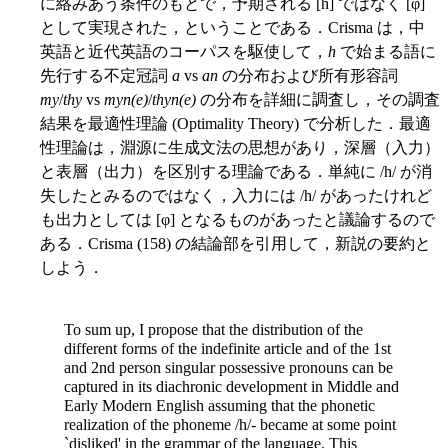
に絡みあう条件のもとで，予期される [h] ではなく [φ]
として実現された，ということである．Crisma は，中
英語と近代英語のコーパスを駆使して，
h
で始まる語に
先行する不定冠詞
a
vs
an
の分布および所有形容詞
my
/
thy
vs
myn(e)
/
thyn(e)
の分布を詳細に調査し，その調査
結果を最適性理論 (Optimality Theory) で分析した．最適
性理論は，淵源に生成文法の思想があり，深層（入力）
と表層（出力）を区別する理論である．単純に /h/ が消
失したとみるのではなく，入力には /h/ があったけれど
も出力としては [φ] となるものがあったと議論するので
ある．Crisma (158) の結論部を引用して，新説の要約と
しよう．
To sum up, I propose that the distribution of the
different forms of the indefinite article and of the 1st
and 2nd person singular possessive pronouns can be
captured in its diachronic development in Middle and
Early Modern English assuming that the phonetic
realization of the phoneme /h/- became at some point
`disliked' in the grammar of the language. This