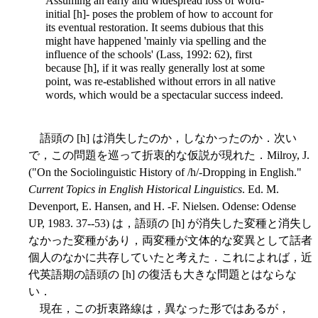
Assuming an early and widespread loss of word-
initial [h]- poses the problem of how to account for
its eventual restoration. It seems dubious that this
might have happened 'mainly via spelling and the
influence of the schools' (Lass, 1992: 62), first
because [h], if it was really generally lost at some
point, was re-established without errors in all native
words, which would be a spectacular success indeed.
語頭の [h] は消失したのか，しなかったのか．次い
で，この問題を巡って折衷的な仮説が現れた．Milroy, J.
("On the Sociolinguistic History of /h/-Dropping in English."
Current Topics in English Historical Linguistics
. Ed. M.
Devenport, E. Hansen, and H. -F. Nielsen. Odense: Odense
UP, 1983. 37--53) は，語頭の [h] が消失した変種と消失し
なかった変種があり，両変種が文体的な変異として話者
個人のなかに共存していたと考えた．これによれば，近
代英語期の語頭の [h] の復活も大きな問題とはならな
い．
現在，この折衷路線は，異なった形ではあるが，