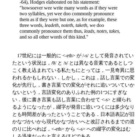
-64), Hodges elaborated on his statement:
"howsoever wee write many words as if they were
two syllables, yet wee doo commonly pronounce
them as if they were but one, as for example, these
three words,
leadeth
,
noteth
,
taketh
, we doo
commonly pronounce them thus,
leads
,
notes
,
takes
,
and so all other words of this kind."
17世紀には一般的に <-eth> が /-s/ として発音されてい
たという状況は，/θ/ と /s/ とは異なる音素であるとしつ
こく教え込まれている私たちにとっては，一見奇異に思
われるかもしれない．しかし，これは，話し言葉での変
化が先行し，書き言葉での変化がそれに追いついていか
ないという，言語変化のありふれた例の1つにすぎな
い．後に書き言葉も話し言葉に合わせて <-s> と綴られ
るようになったが，綴字が発音に追いつくには多少なり
とも時間差があったということである．日本語表記が旧
かなづかいから現代かなづかいへと改訂されるまでの道
のりに比べれば，<-eth> から <-s> への綴字の変化はむ
しろ迅速だったと言えるほどである．