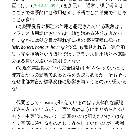
置づけ」 (
[2012-11-09-1]
) を参照）．通常，綴字発音は
ここまで体系的には作用せず，単語ごとに単発で生じる
ことが多い．
(2) 綴字発音の原理の作用と想定されている現象は，
フランス借用語においては，効き始める時期が遅かっ
た．なかには効き目が現れずに後の標準変種に残った
heir
,
honest
,
honour
,
hour
などの語も散見される．完全消
失→完全復活という仮説では，フランス借用語と本来語
の振る舞いの違いを説明できない．
(3) 近代英語期の /h/ の完全復活は /h/ を保っていた北
部方言からの影響であると考える説もあるが，そもそも
なぜ北部方言が標準変種に影響を与えうるのかが分から
ない．
代案として Crisma が唱えているのは，具体的な議論
は込み入っているが，一言で次のようにまとめられるだ
ろう．中英語において，語頭の /h/ は消えたわけではな
く，基底に確たるものとして存在していた /h/ が，複雑