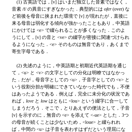
(1) 古英語では，[v] はいまだ独立した音素ではなく，
音素 /f/ の異音にすぎなかった．典型的には
ofer
(over) な
ど前後を母音に挟まれた環境で [v] が現れたが，直後に
来る母音は弱化する傾向が強かったこともあり，中英語
にかけては <e> で綴られることが多くなった．このよ
うにして，[v] の音と <ve> の綴字が密接に関連づけられ
るようになった．<e> そのものは無音であり，あくまで
寄生字母である．
(2) 先述のように，中英語期と初期近代英語期を通じ
て，<u> と <v> の文字としての分化は明瞭ではなかっ
た．だが，母音字としての <u>，子音字としての <v> と
いう役割分担が明確にできていなかった時代でも，不便
はあったようである．例えば，完全に未分化の状況であ
れば，
love
と
low
はともに <lou> という綴字に合一して
しまうだろう．そこで，とりあえずの便法として，子音
[v] を示すのに，無音の <e> を添えて <-ue> とした．3つ
の母音が続くことは少ないため，<loue> と綴られれ
ば，中間の <u> は子音を表わすはずだという理屈にな