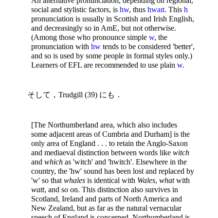
An alternative pronunciation, depending on regional,
social and stylistic factors, is
hw
, thus
hwaɪt
. This
h
pronunciation is usually in Scottish and Irish English,
and decreasingly so in AmE, but not otherwise.
(Among those who pronounce simple
w
, the
pronunciation with
hw
tends to be considered 'better',
and so is used by some people in formal styles only.)
Learners of EFL are recommended to use plain
w
.
そして，Trudgill (39) にも．
[The Northumberland area, which also includes
some adjacent areas of Cumbria and Durham] is the
only area of England . . . to retain the Anglo-Saxon
and mediaeval distinction between words like
witch
and
which
as 'witch' and 'hwitch'. Elsewhere in the
country, the 'hw' sound has been lost and replaced by
'w' so that
whales
is identical with
Wales
,
what
with
watt
, and so on. This distinction also survives in
Scotland, Ireland and parts of North America and
New Zealand, but as far as the natural vernacular
speech of England is concerned, Northumberland is