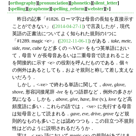
[
orthography
][
pronunciation
][
phonetics
][
silent_letter
]
[
spelling
][
grapheme
][
spelling_reform
][
webster
][
v
]
昨日の記事「#1826. ローマ字は母音の長短を直接示す
ことができない」 (
[2014-04-27-1]
) で言及したが，現代
英語の正書法についてよく知られた規則の1つに
「#1289. magic <e>」 (
[2012-11-06-1]
) がある．
take
,
mete
,
side
,
rose
,
cube
など多くの <-VCe> をもつ英単語におい
て，母音 V が長母音あるいは二重母音で読まれること
を間接的に示す <e> の役割を呼んだものである．個々
の例外はあるとしても，およそ規則と称して差し支えな
いだろう．
しかし，<-ve> で終わる単語に関して，
dove
,
glove
,
shove
, 形容詞接尾辞 -
ive
をもつ語群など，例外の多さが
気になる．しかも，
above
,
give
,
have
,
live
(v.),
love
など高
頻度語に多い．これらの語では， <ve> に先行する母音
は短母音として読まれる．
gave
,
eve
,
drive
,
grove
など規
則的なものも多いことは認めつつも，この目立つ不規則
性はどのように説明されるだろうか．
実は，<-ve> 語において magic <e> の規則があてはま