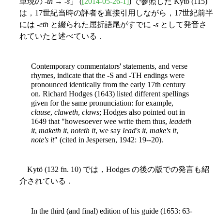
単現の -
th
→ -
s
」 (
[2014-05-26-1]
) で参照した Kytö (115)
は，17世紀当時の評者を直接引用しながら，17世紀前半
には -
eth
と綴られた屈折語尾がすでに -
s
として発音さ
れていたと述べている．
Contemporary commentators' statements, and verse
rhymes, indicate that the -S and -TH endings were
pronounced identically from the early 17th century
on. Richard Hodges (1643) listed different spellings
given for the same pronunciation: for example,
clause
,
claweth
,
claws
; Hodges also pointed out in
1649 that "howesoever wee write them thus,
leadeth
it
,
maketh it
,
noteth it
, we say
lead's it
,
make's it
,
note's it
" (cited in Jespersen, 1942: 19--20).
Kytö (132 fn. 10) では，Hodges の後の版での発言も紹
介されている．
In the third (and final) edition of his guide (1653: 63-