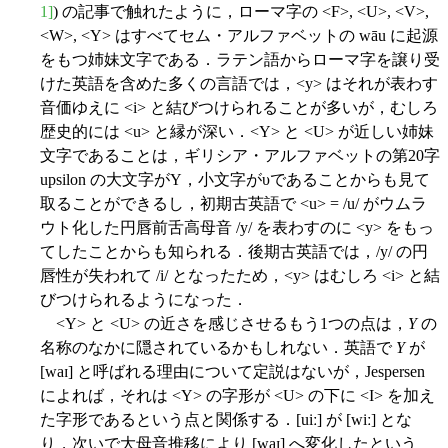
1]
) の記事で触れたように，ローマ字の <F>, <U>, <V>,
<W>, <Y> はすべてセム・アルファベットの wāu に起源
をもつ姉妹文字である．ラテン語からローマ字を譲り受
けた英語を含めた多くの言語では，<y> はそれが表わす
音価ゆえに <i> と結びつけられることが多いが，むしろ
歴史的には <u> と縁が深い．<Y> と <U> が近しい姉妹
文字であることは，ギリシア・アルファベットの第20字
upsilon の大文字がΥ，小文字がυであることからも見て
取ることができるし，初期古英語で <u> = /u/ がウムラ
ウト化した円唇前舌高母音 /y/ を表わすのに <y> をもっ
てしたことからも知られる．後期古英語では，/y/ の円
唇性が失われて /i/ となったため，<y> はむしろ <i> と結
びつけられるようになった．
<Y> と <U> の近さを感じさせるもう1つの点は，
Y
の
名称のなかに隠されているかもしれない．英語で
Y
が
[waɪ] と呼ばれる理由について定説はないが，Jespersen
によれば，それは <Y> の字形が <U> の下に <I> を加え
た字形であるという点と関係する．[uiː] が [wiː] とな
り，次いで大母音推移により [waɪ] へ変化したという