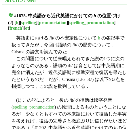
2013-11-27 Wed
#1675. 中英語から近代英語にかけての
h
の位置づけ
■
(2)
[
h
][
spelling
][
pronunciation
][
spelling_pronunciation
]
[
french
][
ot
]
英語史における /h/ の不安定性について
h
の各記事で
扱ってきたが，今回は語頭の /h/ の歴史について，
Crisma の論文を読んでみた．
この問題について従来唱えられてきた説の1つに次の
ようなものがある．語頭の /h/ は音としては中英語期に
完全に消えたが，近代英語期に標準変種で復活を果たし
たというものだ．だが，Crisma (136--37) は以下の3点を
指摘しつつ，この説を批判している．
(1) この説によると，後の /h/ の復活は綴字発音
(
spelling_pronunciation
) の原理によるものということにな
るが，少なくともすべての本来語において復活した事実
を考えれば，復活の完璧さと徹底ぶりは信じがたいほど
である（「#1292. 中英語から近代英語にかけての
h
の位