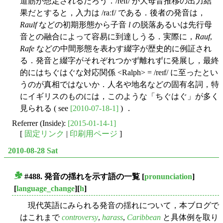
道筋が想定されるだろう．/reɪf/ が大母音推移の出力結
果だとすると，入力は /raːf/ である．後者の発音は，
Raulf
などの初期形態から子音
l
の脱落あるいは先行母
音との融合によって容易に到達しうる．実際に，
Rauf
,
Rafe
などの中間形態を表わす綴字が歴史的に例証され
る．発音と綴字がそれぞれつかず離れずに発展し，最終
的にはちぐはぐな対応関係 <Ralph> = /reɪf/ に至ったとい
うのが真相ではないか．人名や地名などの固有名詞，特
にイギリスのものには，このような「ちぐはぐ」が多く
見られる ( see
[2010-07-18-1]
) ．
Referrer (Inside):
[2015-01-14-1]
[
固定リンク
|
印刷用ページ
]
2010-08-28 Sat
#488. 発音の揺れを示す語の一覧
[
pronunciation
]
■
[
language_change
][
h
]
現代英語にみられる発音の揺れについて，本ブログで
はこれまで
controversy
,
harass
,
Caribbean
と具体例を取り