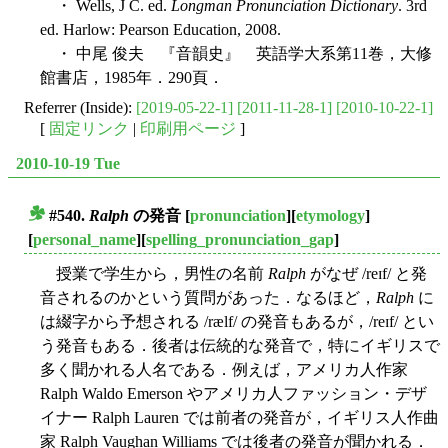
・ Wells, J C. ed.
Longman Pronunciation Dictionary
. 3rd
ed. Harlow: Pearson Education, 2008.
・ 中尾 俊夫 『音韻史』 英語学大系第11巻，大修
館書店，1985年．290頁．
Referrer (Inside):
[2019-05-22-1]
[2011-11-28-1]
[2010-10-22-1]
[
固定リンク
|
印刷用ページ
]
2010-10-19 Tue
#540.
Ralph
の発音
[
pronunciation
][
etymology
]
■
[
personal_name
][
spelling_pronunciation_gap
]
授業で学生から，男性の名前
Ralph
がなぜ /reɪf/ と発
音されるのかという質問があった．なるほど，
Ralph
に
は綴字から予想される /rælf/ の発音もあるが，/reɪf/ とい
う発音もある．後者は伝統的な発音で，特にイギリスで
多く聞かれる人名である．例えば，アメリカ人作家
Ralph Waldo Emerson やアメリカ人ファッション・デザ
イナー Ralph Lauren では前者の発音が，イギリス人作曲
家 Ralph Vaughan Williams では後者の発音が聞かれる．