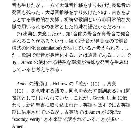
音も生じたが，一方で大母音推移をすり抜けた長母音の
発音も残った．大母音推移をすり抜けたのは，古きをよ
しとする宗教的な文脈，祈祷や歌詞という非日常的な文
脈で用いられるのを常とした特殊な語だからだろう．
(3) 出典は失念したが，第1音節の母音が鼻母音で発音
されることがあるという．続く2子音が鼻音なので調音
様式の同化 (assimilation) が生じていると考えられる．ま
た，歌詞で母音が鼻音化することは通常である．ここで
も，
Amen
の使われる特殊な環境が特殊な発音を生み出
していると考えられる．
Amen
の語源は，Hebrew の「確か（に），真実
（に）」を意味する語で，同意を表わす副詞あるいは間
投詞として用いられていた．これが，Greek, Latin に伝
わり，新約聖書に取り込まれた．英語へはすでに古英語
期に借用されているが，古英語では
Amen
が
Sōþlice
"soothly, verily" と本来語で訳されていることが多い．
Amen.