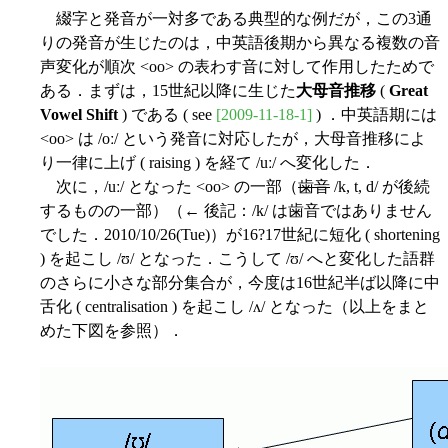
綴字と発音が一対多である典型的な例だが，この3通
りの発音が生じたのは，中英語後期から異なる複数の音
声変化が順次 <oo> の表わす音に対して作用したためで
ある．まずは，15世紀以降に生じた
大母音推移
(
Great
Vowel Shift
) である ( see
[2009-11-18-1]
) ．中英語期には
<oo> は /oː/ という発音に対応したが，大母音推移によ
り一律に上げ ( raising ) を経て /uː/ へ変化した．
次に，/uː/ となった <oo> の一部（
歯音
/k, t, d/ が後続
するものの一部）（← 後記：/k/ は歯音ではありません
でした．2010/10/26(Tue)）が16?17世紀に短化 ( shortening
) を起こし /ʊ/ となった．こうして /ʊ/ へと変化した語群
のさらに小さな部分集合が，今度は16世紀半ば以降に中
舌化 ( centralisation ) を起こし /ʌ/ となった（以上をまと
めた下図を参照）．