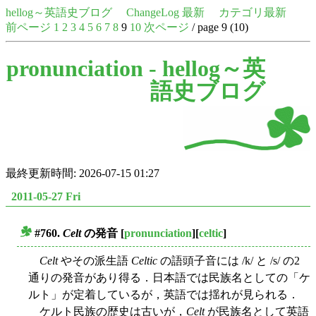
hellog～英語史ブログ
ChangeLog 最新
カテゴリ最新
前ページ
1
2
3
4
5
6
7
8
9
10
次ページ
/ page 9 (10)
pronunciation -
hellog～英
語史ブログ
最終更新時間: 2026-07-15 01:27
2011-05-27 Fri
#760.
Celt
の発音
[
pronunciation
][
celtic
]
■
Celt
やその派生語
Celtic
の語頭子音には /k/ と /s/ の2
通りの発音があり得る．日本語では民族名としての「ケ
ルト」が定着しているが，英語では揺れが見られる．
ケルト民族の歴史は古いが，
Celt
が民族名として英語