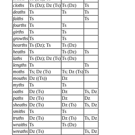
cloths
Ts (Dz); Dz (Ts)
Ts (Dz)
Ts
deaths
Ts
Ts
Ts
faiths
Ts
Ts
fourths
Ts
Ts
girths
Ts
Ts
growths
Ts
Ts
hearths
Ts (Dz); Ts
Ts (Dz)
heaths
Ts
Ts (Dz)
Ts
laths
Ts (Dz); Dz (Ts)
Ts (Dz)
lengths
Ts
Ts
moths
Ts; Dz (Ts)
Ts; Dz (Ts)
Ts
mouths
Dz ((Ts))
Dz
myths
Ts
Ts
oaths
Dz (Ts)
Dz
Ts, Dz
paths
Dz (Ts)
Dz
Dz
sheaths
Dz (Ts)
Dz (Ts)
Ts, Dz
smiths
Ts
Ts
truths
Dz (Ts)
Dz (Ts)
Ts, Dz
wraiths
Ts
Ts (Dz)
wreaths
Dz (Ts)
Ts, Dz