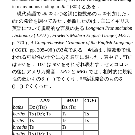
in many nouns ending in -
th
." (305) とある．
現代英語で -
th
をもつ名詞に複数形の -
s
を付加した -
ths
の発音を調べてみた．参照したのは，主にイギリス
英語について規範的な言及のある
Longman Pronunciation
Dictionary
(
LPD
) ,
Fowler's Modern English Usage
(
MEU
,
p. 770 ) ,
A Comprehensive Grammar of the English Language
(
CGEL
, pp. 305--06 ) の3点である．今回は，複数形で現
われる可能性の十分にある名詞に限った．表中で，"Ts"
は /θs/ を，"Dz" は /ðz/ をそれぞれ表わす．セミコロン
の後はアメリカ発音．
LPD
と
MEU
では，相対的に規範
性の低いものを ( ) でくくり，非容認発音のものを
(( )) でくくった．
LPD
MEU
CGEL
baths
Dz ((Ts))
Dz (Ts)
berths
Ts (Dz); Ts
Ts
Ts
births
Ts
Ts
Ts
breaths
Ts
Ts
broths
Ts (Dz); Ts