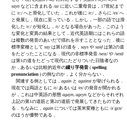
sayn
などに含まれる /aɪ/ に近い二重母音は，17世紀まで
に /ɛː/ へと滑化していた．これが後に /eː/，さらに /eɪ/ へ
と発展し，現在に至っている．しかし，一部の語では滑
化した /ɛː/ が短化し，/ɛ/ となる場合があった．このよう
な変化と変異の結果として，近代英語期にはこれらの語
は複数の発音のあいだで揺れを示すこととなった．後に
標準変種として
say
は第1の道を，
says
や
said
は第2の道
をたどったことになる．現代の非標準発音 /seɪz/ や /seɪd/
は第1の道をたどって現代にたどりついた日陰者なの
か，あるいは比較的近年の
綴り字発音
(
spelling
pronunciation
) の例なのか，よく分からない．
関連する例としては，
again
と
against
が挙げられる．
現在では両語ともに /ɛ/ あるいは /eɪ/ の発音が聞かれる
が，これは中英語の形態
agayn
,
ageyn
などからそれぞれ
上記の第1の道筋と第2の道筋で発展してきたものであ
る．ちなみに，
again
については英米変種ともに /əˈgɛn/
のほうが優勢である．