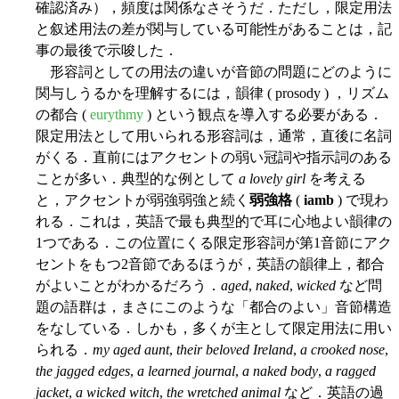
確認済み），頻度は関係なさそうだ．ただし，限定用法
と叙述用法の差が関与している可能性があることは，記
事の最後で示唆した．
形容詞としての用法の違いが音節の問題にどのように
関与しうるかを理解するには，韻律 ( prosody ) ，リズム
の都合 (
eurythmy
) という観点を導入する必要がある．
限定用法として用いられる形容詞は，通常，直後に名詞
がくる．直前にはアクセントの弱い冠詞や指示詞のある
ことが多い．典型的な例として
a lovely girl
を考える
と，アクセントが弱強弱強と続く
弱強格
(
iamb
) で現わ
れる．これは，英語で最も典型的で耳に心地よい韻律の
1つである．この位置にくる限定形容詞が第1音節にアク
セントをもつ2音節であるほうが，英語の韻律上，都合
がよいことがわかるだろう．
aged
,
naked
,
wicked
など問
題の語群は，まさにこのような「都合のよい」音節構造
をなしている．しかも，多くが主として限定用法に用い
られる．
my aged aunt
,
their beloved Ireland
,
a crooked nose
,
the jagged edges
,
a learned journal
,
a naked body
,
a ragged
jacket
,
a wicked witch
,
the wretched animal
など．英語の過