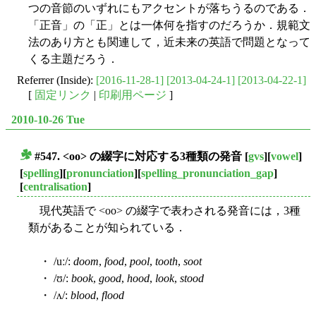
つの音節のいずれにもアクセントが落ちうるのである．
「正音」の「正」とは一体何を指すのだろうか．規範文
法のあり方とも関連して，近未来の英語で問題となって
くる主題だろう．
Referrer (Inside):
[2016-11-28-1]
[2013-04-24-1]
[2013-04-22-1]
[
固定リンク
|
印刷用ページ
]
2010-10-26 Tue
#547. <oo> の綴字に対応する3種類の発音
[
gvs
][
vowel
]
■
[
spelling
][
pronunciation
][
spelling_pronunciation_gap
]
[
centralisation
]
現代英語で <oo> の綴字で表わされる発音には，3種
類があることが知られている．
・ /uː/:
doom
,
food
,
pool
,
tooth
,
soot
・ /ʊ/:
book
,
good
,
hood
,
look
,
stood
・ /ʌ/:
blood
,
flood