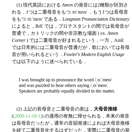
(1) 現代英語における
Amen
の発音には2種類が区別さ
れる．1つは二重母音をもつ /eɪˈmɛn/ ，もう1つは長母音
をもつ /ɑːˈmɛn/ である．
Longman Pronunciation Dictionary
によると，BrE では，プロテスタントの間では長母音が
普通で，カトリックの間や非宗教な場面 ( ex.
Amen
Corner
) では二重母音が好まれるという．一方，AmE
では日常的には二重母音が普通だが，歌においては長母
音が用いられるという．
Fowler's Modern English Usage
では以下のように述べられている．
I was brought up to pronounce the word /ˌɑːˈmen/
and was puzzled to hear others saying /ˌeɪˈmen/.
Speakers are probably equally divided in the matter.
(2) 上記の長母音と二重母音の差は，
大母音推移
(
[2009-11-18-1]
) の適用の有無に帰せられる．本来の発音
は長母音だったが，通常の音韻発達によれば大母音推移
を経て二重母音化するはずだった．実際に二重母音の発