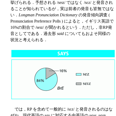
挙げられる．予想される /seɪz/ ではなく /sɛz/ と発音され
ることが知られているが，実は前者の発音も皆無ではな
い．
Longman Pronunciation Dictionary
の発音傾向調査 (
Pronunciation Preference Polls ) によると，イギリス英語で
16%の割合で /seɪz/ が聞かれるという．ただし，非RP発
音としてである．過去形
said
についてもおよそ同様の
状況と考えられる．
では，RP を含めて一般的に /sɛz/ と発音されるのはな
ぜか．現代英語の
say
に対応する中英語の
seye
,
seyn
,