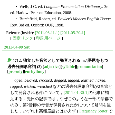
・ Wells, J C. ed.
Longman Pronunciation Dictionary
. 3rd
ed. Harlow: Pearson Education, 2008.
・ Burchfield, Robert, ed.
Fowler's Modern English Usage
.
Rev. 3rd ed. Oxford: OUP, 1998.
Referrer (Inside):
[2011-06-11-1]
[2011-05-20-1]
[
固定リンク
|
印刷用ページ
]
2011-04-09 Sat
#712. 独立した音節として発音される -
ed
語尾をもつ
■
過去分詞形容詞 (2)
[
adjective
][
syllable
][
pronunciation
]
[
prosody
][
eurhythmy
]
aged
,
beloved
,
crooked
,
dogged
,
jagged
,
learned
,
naked
,
ragged
,
wicked
,
wretched
などの過去分詞形容詞が2音節と
して発音される件について，
[2011-01-30-1]
の記事に補
足する．先日の記事では，なぜこのような一部の語群で
のみ，第2音節の母音が保持されたかについて疑問を呈
した．いずれも高頻度語とはいえず (
Frequency Sorter
で