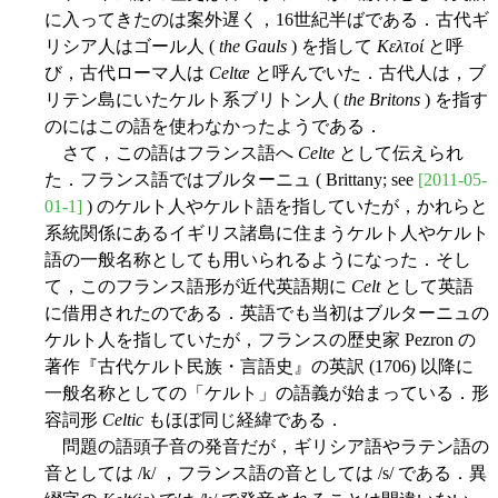
に入ってきたのは案外遅く，16世紀半ばである．古代ギ
リシア人はゴール人 (
the Gauls
) を指して
Κελτοί
と呼
び，古代ローマ人は
Celtæ
と呼んでいた．古代人は，ブ
リテン島にいたケルト系ブリトン人 (
the Britons
) を指す
のにはこの語を使わなかったようである．
さて，この語はフランス語へ
Celte
として伝えられ
た．フランス語ではブルターニュ ( Brittany; see
[2011-05-
01-1]
) のケルト人やケルト語を指していたが，かれらと
系統関係にあるイギリス諸島に住まうケルト人やケルト
語の一般名称としても用いられるようになった．そし
て，このフランス語形が近代英語期に
Celt
として英語
に借用されたのである．英語でも当初はブルターニュの
ケルト人を指していたが，フランスの歴史家 Pezron の
著作『古代ケルト民族・言語史』の英訳 (1706) 以降に
一般名称としての「ケルト」の語義が始まっている．形
容詞形
Celtic
もほぼ同じ経緯である．
問題の語頭子音の発音だが，ギリシア語やラテン語の
音としては /k/ ，フランス語の音としては /s/ である．異