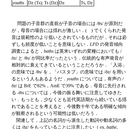
youths
Dz (Ts); Ts (Dz)
Dz
Ts, Dz
問題の子音群の直前が子音の場合には /θs/ が原則だ
が，母音の場合には揺れが激しい．( ) でくくられた発
音は規範性のより低いとされているものだが，それは必
ずしも頻度が低いことを意味しない．
LPD
の発音傾向
調査によると，
baths
は英米いずれの変種においても /
ðz/ と /θs/ が同比率だったという．伝統的な有声発音が
相対的に衰えてきているということだろうか．「入浴」
の意味では /θs/ を，「バスタブ」の意味では /ðz/ を用い
るという人もあるようだ．
youths
については，有声の /
ðz/ は BrE で82%，AmE で39% である．母音に先行され
る -
ths
については，今後の振る舞いに注意してゆきた
い．もっとも，少なくとも近代英語期から続いている揺
れであることを考えると，今後数十年である明確な傾向
が観察されるという可能性は低いだろう．
関連して，上記の名詞から派生した動詞や動名詞の多
くは /ðz/ をもっていることに注意したい（ ex.
bathe
,