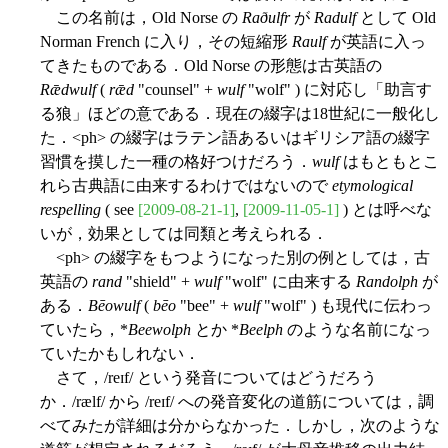
この名前は，Old Norse の
Raðulfr
が
Radulf
として Old
Norman French に入り，その短縮形
Raulf
が英語に入っ
てきたものである．Old Norse の形態は古英語の
Rǣdwulf
(
rǣd
"counsel" +
wulf
"wolf" ) に対応し「助言す
る狼」ほどの意である．現在の綴字は18世紀に一般化し
た．<ph> の綴字はラテン語あるいはギリシア語の綴字
習慣を摸した一種の格好つけだろう．
wulf
はもともとこ
れら古典語に由来するわけではないので
etymological
respelling
( see
[2009-08-21-1]
,
[2009-11-05-1]
) とは呼べな
いが，効果としては同類と考えられる．
<ph> の綴字をもつようになった別の例としては，古
英語の
rand
"shield" +
wulf
"wolf" に由来する
Randolph
が
ある．
Bēowulf
(
bēo
"bee" +
wulf
"wolf" ) も現代に伝わっ
ていたら，*
Beewolph
とか *
Beelph
のような名前になっ
ていたかもしれない．
さて，/reɪf/ という発音についてはどうだろう
か．/rælf/ から /reɪf/ への発音変化の道筋については，調
べてみたが詳細は分からなかった．しかし，次のような