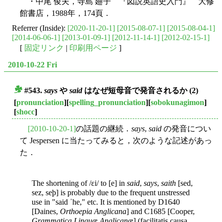
・中尾 俊夫，寺島 廸子 『図説英語史入門』 大修
館書店，1988年，174頁．
Referrer (Inside):
[2020-11-20-1]
[2015-08-07-1]
[2015-08-04-1]
[2014-06-06-1]
[2013-01-09-1]
[2012-11-14-1]
[2012-02-15-1]
[
固定リンク
|
印刷用ページ
]
2010-10-22 Fri
#543.
says
や
said
はなぜ短母音で発音されるか (2)
■
[
pronunciation
][
spelling_pronunciation
][
sobokunagimon
]
[
shocc
]
[2010-10-20-1]
の話題の継続．
says
,
said
の発音につい
て Jespersen に当たってみると，次のような記述があっ
た．
The shortening of /ɛi/ to [e] in
said
,
says
,
saith
[sed,
sez, seþ] is probably due to the frequent unstressed
use in "said ˈhe," etc. It is mentioned by D1640
[Daines,
Orthoepia Anglicana
] and C1685 [Cooper,
Grammatica Linguæ Anglicanæ
] (facilitatis causa