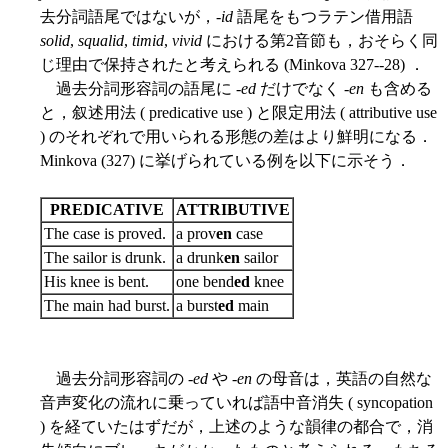
去分詞語尾ではないが，-
id
語尾をもつラテン借用語
solid
,
squalid
,
timid
,
vivid
における第2音節も，おそらく同
じ理由で保持されたと考えられる (Minkova 327--28) ．
過去分詞形容詞の語尾に -
ed
だけでなく -
en
も含める
と，叙述用法 ( predicative use ) と限定用法 ( attributive use
) のそれぞれで用いられる形態の差はより鮮明になる．
Minkova (327) に挙げられている例を以下に示そう．
PREDICATIVE
ATTRIBUTIVE
The case is proved.
a prov
en
case
The sailor is drunk.
a drunk
en
sailor
His knee is bent.
one bend
ed
knee
The main had burst.
a burst
ed
main
過去分詞形容詞の -
ed
や -
en
の母音は，英語の自然な
音声変化の流れに乗っていれば語中音消失 ( syncopation
) を経ていたはずだが，上述のような韻律の都合で，消