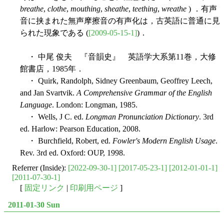
breathe
,
clothe
,
mouthing
,
sheathe
,
teething
,
wreathe
) ．有声
音に挟まれた無声摩擦音の有声化は，古英語に普通に見
られた現象である (
[2009-05-15-1]
)．
・ 中尾 俊夫 『音韻史』 英語学大系第11巻，大修
館書店，1985年．
・ Quirk, Randolph, Sidney Greenbaum, Geoffrey Leech,
and Jan Svartvik.
A Comprehensive Grammar of the English
Language
. London: Longman, 1985.
・ Wells, J C. ed.
Longman Pronunciation Dictionary
. 3rd
ed. Harlow: Pearson Education, 2008.
・ Burchfield, Robert, ed.
Fowler's Modern English Usage
.
Rev. 3rd ed. Oxford: OUP, 1998.
Referrer (Inside):
[2022-09-30-1]
[2017-05-23-1]
[2012-01-01-1]
[2011-07-30-1]
[
固定リンク
|
印刷用ページ
]
2011-01-30 Sun