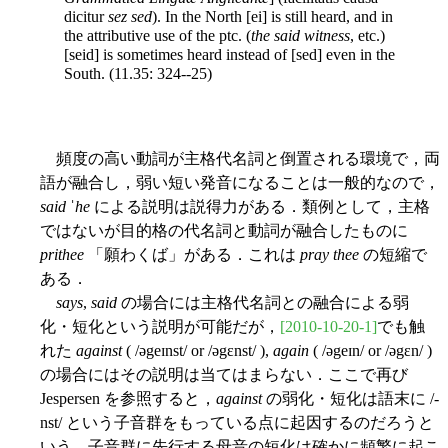
dicitur
sez
sed
). In the North [ei] is still heard, and in
the attributive use of the ptc. (
the said witness
, etc.)
[seid] is sometimes heard instead of [sed] even in the
South. (11.35: 324--25)
頻度の高い動詞が主格代名詞と倒置される環境で，両
語が融合し，弱い短い発音になることは一般的なので，
said ˈhe
による説明は説得力がある．類例として，主格
ではないが目的格の代名詞と動詞が融合したものに
prithee
「願わくば」がある．これは
pray thee
の短縮で
ある．
says
,
said
の場合には主格代名詞との融合による弱
化・短化という説明が可能だが，
[2010-10-20-1]
でも触
れた
against
( /əgeɪnst/ or /əgɛnst/ ),
again
( /əgeɪn/ or /əgɛn/ )
の場合にはその説明は当てはまらない．ここで再び
Jespersen を参照すると，
against
の弱化・短化は語末に /-
nst/ という子音群をもっている点に起因するのだろうと
いう．子音群に先行する母音の短化は確かに頻繁に起こ