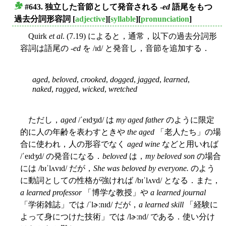
#643. 独立した音節として発音される -
ed
語尾をもつ
■
過去分詞形容詞
[
adjective
][
syllable
][
pronunciation
]
Quirk
et al
. (7.19) によると，通常，以下の過去分詞形
容詞は語尾の -
ed
を /ɪd/ と発音し，音節を追加する．
aged
,
beloved
,
crooked
,
dogged
,
jagged
,
learned
,
naked
,
ragged
,
wicked
,
wretched
ただし，
aged
/ˈeɪdʒɪd/ は
my aged father
のように限定
的に人の年齢を表わすときや
the aged
「老人たち」の場
合に使われ，人の形容でなく
aged wine
などと用いれば
/ˈeɪdʒd/ の発音になる．
beloved
は，
my beloved son
の場合
には /bɪˈlʌvɪd/ だが，
She was beloved by everyone.
のよう
に動詞としての性格が強ければ /bɪˈlʌvd/ となる．また，
a learned professor
「博学な教授」や
a learned journal
「学術雑誌」では /ˈlɚːnɪd/ だが，
a learned skill
「経験に
よって身につけた技術」では /lɚːnd/ である．使い分け