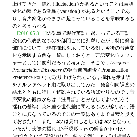
上げてきた．揺れ ( fluctuation ) があるということは言語
変化の種である変異 ( variation ) があるということであ
り，音声変化が今まさに起こっていることを示唆するも
のと考えられる．
[2010-05-31-1]
の記事で現代英語に起こっている言語
変化の代表的なものを部門ごとに列挙したが，特に発音
部門について，現在揺れを示している例，今後の音声変
化を示唆する例を一覧にしておくと，言語変化ウォッチ
ャーとしては便利だろうと考えた．そこで，
Longman
Pronunciation Dictionary
の発音傾向調査 ( Pronunciation
Preference Polls ) で取り上げられている，揺れを示す語
をアルファベット順に取り出してみた．発音傾向調査の
結果とともに詳しく解説されている語ばかりなので，音
声変化の観点からは「注目語」とみなしてよいだろう．
揺れの基準は英米差や世代差に関わるものが多いが，語
ごとに異なっているのでこの一覧はあくまで目安と捉え
ておきたい．また，
say
は見出しとしては
say
となって
いるが，実際の揺れは3単現形
says
の発音が [sez] か
[seɪz] かという問題なので，個々の例については辞書を