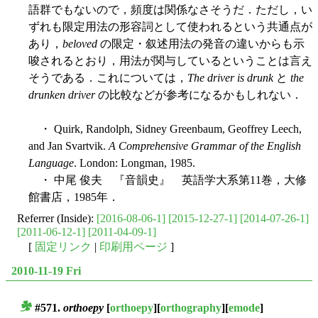
語群でもないので，頻度は関係なさそうだ．ただし，い
ずれも限定用法の形容詞として使われるという共通点が
あり，
beloved
の限定・叙述用法の発音の違いからも示
唆されるとおり，用法が関与しているということは言え
そうである．これについては，
The driver is drunk
と
the
drunken driver
の比較などが参考になるかもしれない．
・ Quirk, Randolph, Sidney Greenbaum, Geoffrey Leech,
and Jan Svartvik.
A Comprehensive Grammar of the English
Language
. London: Longman, 1985.
・ 中尾 俊夫 『音韻史』 英語学大系第11巻，大修
館書店，1985年．
Referrer (Inside):
[2016-08-06-1]
[2015-12-27-1]
[2014-07-26-1]
[2011-06-12-1]
[2011-04-09-1]
[
固定リンク
|
印刷用ページ
]
2010-11-19 Fri
#571.
orthoepy
[
orthoepy
][
orthography
][
emode
]
■