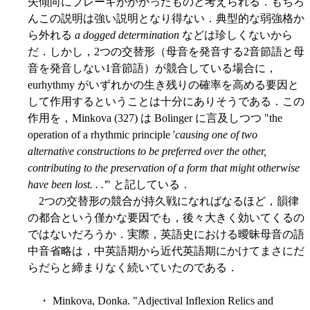
失傾向にブレーキがかかったものと考えられる．もちろ
んこの説明は強い説明となり得ない．典型的な弱強格か
ら外れる
a dogged determination
などは珍しくないから
だ．しかし，2つの交替形（母音を発音する2音節語と母
音を発音しない1音節語）が競合している場合に，
eurhythmy がいずれかの生き残りの確率を高める要因と
して作用するということは十分にありそうである．この
作用を，Minkova (327) は Bolinger に言及しつつ "the
operation of a rhythmic principle '
causing one of two
alternative constructions to be preferred over the other,
contributing to the preservation of a form that might otherwise
have been lost. . .'
" と記している．
2つの交替形の競合が持久戦になればなるほど，韻律
の都合という僅かな要因でも，後々大きく効いてくるの
ではないだろうか．実際，英語史における曖昧母音の語
中音省略は，中英語期から近代英語期にかけてまさにだ
らだらと締まりなく続いていたのである．
・ Minkova, Donka. "Adjectival Inflexion Relics and