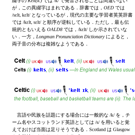
綴字の
Kelt(ic)
では /k/ で発音されることは間違いない
が，この異綴字はまれである．辞書では，
OED
では
/sɛlt, kɛlt/ となっているが，現代の主要な学習者英英辞書
では /kɛlt, sɛlt/ と順序が逆転している．ただし，最も伝
統的ともいえる
OALD8
では，/kɛlt/ しか示されていな
い．一方，
Longman Pronunciation Dictionary
によると，
両子音の分布は複雑なようである．
言語や民族を話題にする場合には一般的な /k/ を，チ
ーム名やスコットランド英語としては /s/ を用いると覚
えておけば当面は足りそうである．Scotland は Glasgow