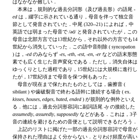
はなかなか難しい．
本来は，規則的な過去分詞形（及び過去形）の語尾 -
ed
は，綴字に示されている通り，母音を伴って独立音
節として発音されていた．中尾 (320--21) によれば，中
英語では弱まった母音で /əd/ と発音されていたが，この
母音は北部方言では13世紀から，それ以外の方言でも14
世紀から消失していった．この語中音削除 ( syncopation
) は，-
ed
のみならず -
es
, -
eth
, -
est
, -
en
, -
er
などの語末形態
素でも広く生じた音声変化である．ただし，消失自体は
ゆっくりとした過程であり，15世紀には大規模に進行し
たが，17世紀頃まで母音を保つ例もあった．
母音が現在まで保たれたものとしては，歯擦音 (
sibilant ) や歯破裂音で終わる語幹に接続する場合 ( ex.
kisses
,
houses
,
edges
,
hated
,
ended
) が規則的な例外といえ
る．他には，過去分詞形容詞に副詞語尾 -
ly
の接続した
assumedly
,
assuredly
,
supposedly
などがある．これは，3子
音の連続を避けるための音便として説明できるだろう．
上記のリストに掲げた一部の過去分詞形容詞で母音が
保持された理由はよく分からない．とりわけ頻度が高い