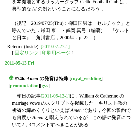
を本拠地とするサッカークラブ Celtic Football Club は，
典型的な /s/ の例ということになるだろう．
（後記 2019/07/25(Thu)：柳田国男は「セルチック」と
呼んでいた．鎌田 東二・鶴岡 真弓（編著） 『ケルト
と日本』 角川書店，2000年．p. 22．）
Referrer (Inside):
[2019-07-27-1]
[
固定リンク
|
印刷用ページ
]
2011-05-13 Fri
#746.
Amen
の発音は特殊
[
royal_wedding
]
■
[
pronunciation
][
gvs
]
昨日の記事
[2011-05-12-1]
に，William & Catherine の
marriage vows のスクリプトを掲載した．キリスト教の
祈祷の締めくくりといえば
Amen
であり，今回の誓約で
も何度か
Amen
と唱えられているが，この語の発音につ
いて2，3コメントすべきことがある．