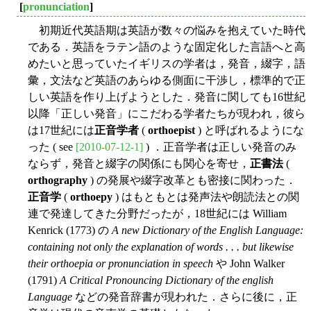
[
pronunciation
]
初期近代英語期は英語が数々の悩みを抱えていた時代
である．英語をラテン語のような固定化した言語へと高
めたいと思っていたイギリスの学者は，発音，綴字，語
彙，文法など英語のあらゆる側面に干渉し，標準的で正
しい英語を作り上げようとした．発音に関しても16世紀
以降「正しい発音」にこだわる学者たちが現われ，彼ら
は17世紀には
正音学者
(
orthoepist
) と呼ばれるようにな
った ( see
[2010-07-12-1]
) ．正音学者は正しい発音のみ
ならず，発音と綴字の関係にも関心を寄せ，
正書法
(
orthography
) の発展や綴字改革とも密接に関わった．
正音学
(
orthoepy
) はもともとは発声法や朗読法との関
連で発達してきた分野だったが，18世紀には William
Kenrick (1773) の
A new Dictionary of the English Language:
containing not only the explanation of words . . . but likewise
their orthoepia or pronunciation in speech
や John Walker
(1791)
A Critical Pronouncing Dictionary of the english
Language
などの発音辞書が現われた．さらに後に，正