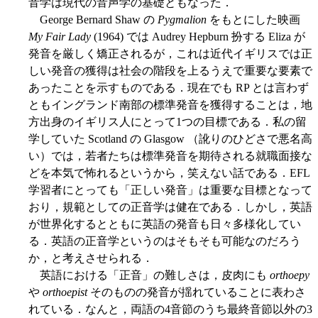
音学は現代の音声学の基礎ともなった．
George Bernard Shaw の
Pygmalion
をもとにした映画
My Fair Lady
(1964) では Audrey Hepburn 扮する Eliza が
発音を厳しく矯正されるが，これは近代イギリスでは正
しい発音の獲得は社会の階段を上るうえで重要な要素で
あったことを示すものである．現在でも RP とは言わず
ともイングランド南部の標準発音を獲得することは，地
方出身のイギリス人にとって1つの目標である．私の留
学していた Scotland の Glasgow （訛りのひどさで悪名高
い）では，若者たちは標準発音を期待される就職面接な
どを本気で怖れるというから，笑えない話である．EFL
学習者にとっても「正しい発音」は重要な目標となって
おり，規範としての正音学は健在である．しかし，英語
が世界化するとともに英語の発音も日々多様化してい
る．英語の正音学というのはそもそも可能なのだろう
か，と考えさせられる．
英語における「正音」の難しさは，皮肉にも
orthoepy
や
orthoepist
そのものの発音が揺れていることに表わさ
れている．なんと，両語の4音節のうち最終音節以外の3