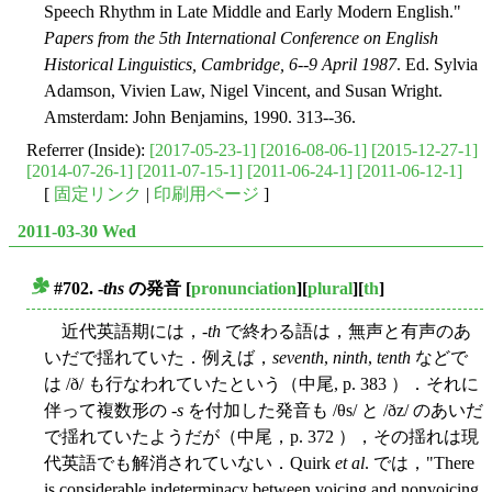
Speech Rhythm in Late Middle and Early Modern English."
Papers from the 5th International Conference on English
Historical Linguistics, Cambridge, 6--9 April 1987
. Ed. Sylvia
Adamson, Vivien Law, Nigel Vincent, and Susan Wright.
Amsterdam: John Benjamins, 1990. 313--36.
Referrer (Inside):
[2017-05-23-1]
[2016-08-06-1]
[2015-12-27-1]
[2014-07-26-1]
[2011-07-15-1]
[2011-06-24-1]
[2011-06-12-1]
[
固定リンク
|
印刷用ページ
]
2011-03-30 Wed
#702. -
ths
の発音
[
pronunciation
][
plural
][
th
]
■
近代英語期には，-
th
で終わる語は，無声と有声のあ
いだで揺れていた．例えば，
seventh
,
ninth
,
tenth
などで
は /ð/ も行なわれていたという（中尾, p. 383 ）．それに
伴って複数形の -
s
を付加した発音も /θs/ と /ðz/ のあいだ
で揺れていたようだが（中尾，p. 372 ），その揺れは現
代英語でも解消されていない．Quirk
et al
. では，"There
is considerable indeterminacy between voicing and nonvoicing