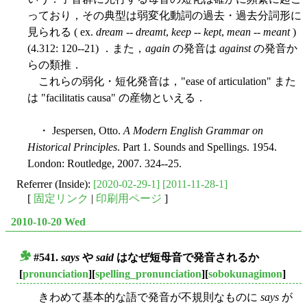
っており，その典型は弱変化動詞の過去・過去分詞形に
見られる ( ex.
dream
--
dreamt
,
keep
--
kept
,
mean
--
meant
)
(4.312: 120--21) ．また，
again
の発音は
against
の発音か
らの類推．
これらの弱化・短化発音は，"ease of articulation" また
は "facilitatis causa" の産物といえる．
・ Jespersen, Otto.
A Modern English Grammar on
Historical Principles
. Part 1. Sounds and Spellings. 1954.
London: Routledge, 2007. 324--25.
Referrer (Inside):
[2020-02-29-1]
[2011-11-28-1]
[
固定リンク
|
印刷用ページ
]
2010-10-20 Wed
#541.
says
や
said
はなぜ短母音で発音されるか
■
[
pronunciation
][
spelling_pronunciation
][
sobokunagimon
]
きわめて基本的な語で発音が不規則なものに
says
が