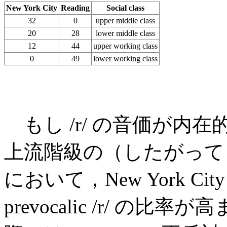
New York City
Reading
Social class
32
0
upper middle class
20
28
lower middle class
12
44
upper working class
0
49
lower working class
もし /r/ の音価が内
上流階級の（したがって
において，New York City
prevocalic /r/ 