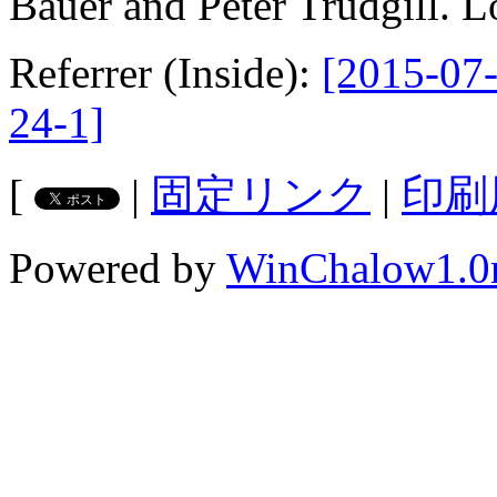
Bauer and Peter Trudgill. 
Referrer (Inside):
[2015-07-
24-1]
[
|
固定リンク
|
印刷
Powered by
WinChalow1.0