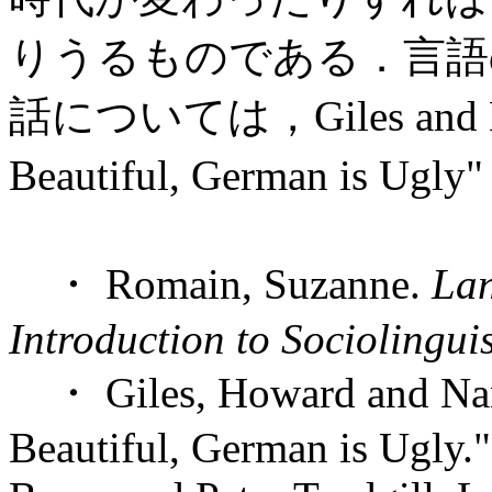
りうるものである．言語
話については，Giles and Niedz
Beautiful, German is
・ Romain, Suzanne.
Lan
Introduction to Sociolinguis
・ Giles, Howard and Nancy
Beautiful, German is Ugly.