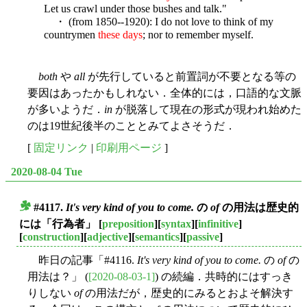
Let us crawl under those bushes and talk."
・ (from 1850--1920): I do not love to think of my
countrymen
these days
; nor to remember myself.
both
や
all
が先行していると前置詞が不要となる等の
要因はあったかもしれない．全体的には，口語的な文脈
が多いようだ．
in
が脱落して現在の形式が現われ始めた
のは19世紀後半のこととみてよさそうだ．
[
固定リンク
|
印刷用ページ
]
2020-08-04 Tue
#4117.
It's very kind of you to come.
の
of
の用法は歴史的
■
には「行為者」
[
preposition
][
syntax
][
infinitive
]
[
construction
][
adjective
][
semantics
][
passive
]
昨日の記事「#4116.
It's very kind of you to come.
の
of
の
用法は？」 (
[2020-08-03-1]
) の続編．共時的にはすっき
りしない
of
の用法だが，歴史的にみるとおよそ解決す