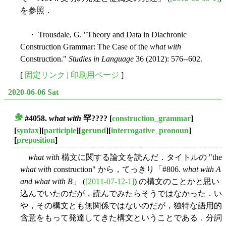
を参照．
・ Trousdale, G. "Theory and Data in Diachronic
Construction Grammar: The Case of the
what with
Construction."
Studies in Language
36 (2012): 576--602.
[
固定リンク
|
印刷用ページ
]
2020-06-06 Sat
#4058.
what with
罕????
[
construction_grammar
]
■
[
syntax
][
participle
][
gerund
][
interrogative_pronoun
]
[
preposition
]
what with
構文に関する論文を読んだ．タイトルの "the
what with
construction" から，てっきり「#806.
what with A
and what with B
」 (
[2011-07-12-1]
) の構文のことかと思い
込んでいたのだが，読んでみたらそうではなかった．い
や，その構文とも無関係ではないのだが，独特な語用的
含意をもって発達してきた構文ということである．分詞