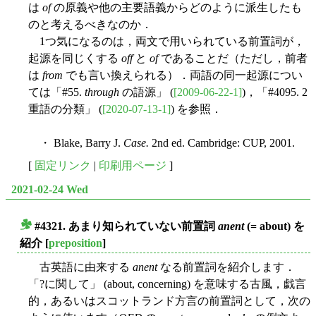
は
of
の原義や他の主要語義からどのように派生したも
のと考えるべきなのか．
1つ気になるのは，両文で用いられている前置詞が，
起源を同じくする
off
と
of
であることだ（ただし，前者
は
from
でも言い換えられる）．両語の同一起源につい
ては「#55.
through
の語源」 (
[2009-06-22-1]
)，「#4095. 2
重語の分類」 (
[2020-07-13-1]
) を参照．
・ Blake, Barry J.
Case.
2nd ed. Cambridge: CUP, 2001.
[
固定リンク
|
印刷用ページ
]
2021-02-24 Wed
#4321. あまり知られていない前置詞
anent
(= about) を
■
紹介
[
preposition
]
古英語に由来する
anent
なる前置詞を紹介します．
「?に関して」 (about, concerning) を意味する古風，戯言
的，あるいはスコットランド方言の前置詞として，次の