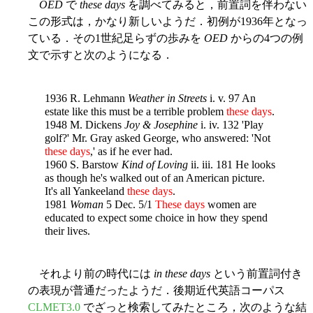
OED
で
these days
を調べてみると，前置詞を伴わない
この形式は，かなり新しいようだ．初例が1936年となっ
ている．その1世紀足らずの歩みを
OED
からの4つの例
文で示すと次のようになる．
1936 R. Lehmann
Weather in Streets
i. v. 97 An
estate like this must be a terrible problem
these days
.
1948 M. Dickens
Joy & Josephine
i. iv. 132 'Play
golf?' Mr. Gray asked George, who answered: 'Not
these days
,' as if he ever had.
1960 S. Barstow
Kind of Loving
ii. iii. 181 He looks
as though he's walked out of an American picture.
It's all Yankeeland
these days
.
1981
Woman
5 Dec. 5/1
These days
women are
educated to expect some choice in how they spend
their lives.
それより前の時代には
in these days
という前置詞付き
の表現が普通だったようだ．後期近代英語コーパス
CLMET3.0
でざっと検索してみたところ，次のような結