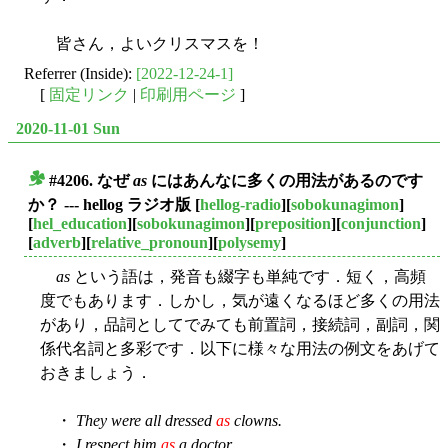
皆さん，よいクリスマスを！
Referrer (Inside):
[2022-12-24-1]
[
固定リンク
|
印刷用ページ
]
2020-11-01 Sun
#4206. なぜ
as
にはあんなに多くの用法があるのです
■
か？ --- hellog ラジオ版
[
hellog-radio
][
sobokunagimon
]
[
hel_education
][
sobokunagimon
][
preposition
][
conjunction
]
[
adverb
][
relative_pronoun
][
polysemy
]
as
という語は，発音も綴字も単純です．短く，高頻
度でもあります．しかし，気が遠くなるほど多くの用法
があり，品詞としてでみても前置詞，接続詞，副詞，関
係代名詞と多彩です．以下に様々な用法の例文をあげて
おきましょう．
・
They were all dressed
as
clowns.
・
I respect him
as
a doctor.