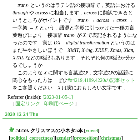
trans
- というのはラテン語の接頭辞で，英語における
through
や
across
に相当します．
across
に翻訳できると
いうところがポイントです．
trans
- →
across
→
cross
→
十字架 →
X
という，語源と字形に引っかけた一種の言
葉遊びにより，接頭辞
trans
- が
X
で表記されるようにな
ったのです．実は
DX
=
digital transformation
というのは
まだ生やさしいほうで，
XMIT
,
X-ing
,
XREF
,
Xmas
,
Xian
,
XTAL
などの略記もあります．それぞれ何の略記か分か
るでしょうか．
このような
X
に関する言葉遊び，文字遊びの話題に
関心をもった方は，ぜひ
##4219,4189,4220の記事セット
をご参照ください．
X
は実におもしろい文字です．
Referrer (Inside):
[2023-01-05-1]
[
固定リンク
|
印刷用ページ
]
2020-12-24 Thu
#4259. クリスマスの小ネタ5本
[
vowel
]
■
[
political_correctness
][
gender
][
preposition
][
christmas
]