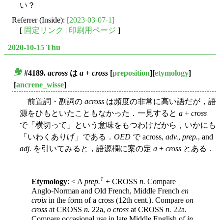
い？
Referrer (Inside):
[2023-03-07-1]
[
固定リンク
|
印刷用ページ
]
2020-10-15 Thu
#4189.
across
は
a
+
cross
[
preposition
][
etymology
]
■
[
ancrene_wisse
]
前置詞・副詞の
across
は頻度の非常に高い語だが，語
源をひもといたこともなかった．一見すると
a
+
cross
で「横切って」という意味をもつわけだから，いかにも
「いわくありげ」である．
OED
で across,
adv.
,
prep.
, and
adj.
を引いてみると，語源欄に案の定
a
+
cross
とある．
1
Etymology
: < A
prep.
+ CROSS
n.
Compare
Anglo-Norman and Old French, Middle French
en
croix
in the form of a cross (12th cent.). Compare
on
cross
at CROSS
n.
22a,
o cross
at CROSS
n.
22a.
Compare occasional use in late Middle English of
in