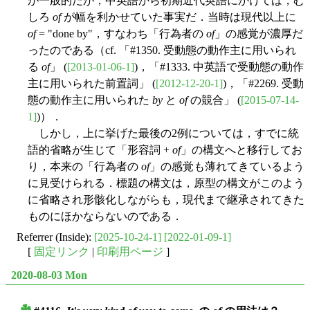
が一般的だが，中英語から初期近代英語にかけては，む
しろ
of
が幅を利かせていた事実だ．当時は現代以上に
of
= "done by"，すなわち「行為者の
of
」の感覚が濃厚だ
ったのである（cf. 「#1350. 受動態の動作主に用いられ
る
of
」 (
[2013-01-06-1]
)，「#1333. 中英語で受動態の動作
主に用いられた前置詞」 (
[2012-12-20-1]
)，「#2269. 受動
態の動作主に用いられた
by
と
of
の競合」 (
[2015-07-14-
1]
)）．
しかし，上に挙げた最後の2例については，すでに統
語的省略が生じて「形容詞 +
of
」の構文へと移行してお
り，本来の「行為者の
of
」の感覚も薄れてきているよう
に見受けられる．標題の構文は，原型の構文がこのよう
に省略され形骸化しながらも，現代まで継承されてきた
ものにほかならないのである．
Referrer (Inside):
[2025-10-24-1]
[2022-01-09-1]
[
固定リンク
|
印刷用ページ
]
2020-08-03 Mon