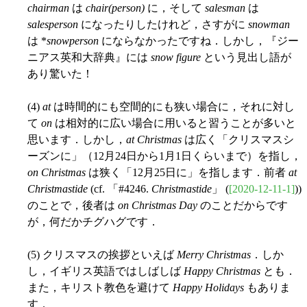
chairman
は
chair(person)
に，そして
salesman
は
salesperson
になったりしたけれど，さすがに
snowman
は *
snowperson
にならなかったですね．しかし，『ジー
ニアス英和大辞典』には
snow figure
という見出し語が
あり驚いた！
(4)
at
は時間的にも空間的にも狭い場合に，それに対し
て
on
は相対的に広い場合に用いると習うことが多いと
思います．しかし，
at Christmas
は広く「クリスマスシ
ーズンに」（12月24日から1月1日くらいまで）を指し，
on Christmas
は狭く「12月25日に」を指します．前者
at
Christmastide
(cf. 「#4246.
Christmastide
」 (
[2020-12-11-1]
))
のことで，後者は
on Christmas Day
のことだからです
が，何だかチグハグです．
(5) クリスマスの挨拶といえば
Merry Christmas
．しか
し，イギリス英語ではしばしば
Happy Christmas
とも．
また，キリスト教色を避けて
Happy Holidays
もありま
す．