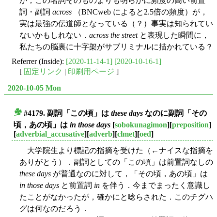
が，この名詞そのものよりも明らかに頻度の高い前置
詞・副詞
across
（BNCweb によると2.5倍の頻度）が，
実は最強の伝道師となっている（？）事実は知られてい
ないかもしれない．
across the street
と表現した瞬間に，
私たちの脳裏に十字架がサブリミナルに描かれている？
Referrer (Inside):
[2020-11-14-1]
[2020-10-16-1]
[
固定リンク
|
印刷用ページ
]
2020-10-05 Mon
#4179. 副詞「この頃」は
these days
なのに副詞「その
■
頃，あの頃」は
in those days
[
sobokunagimon
][
preposition
]
[
adverbial_accusative
][
adverb
][
clmet
][
oed
]
大学院生より標記の指摘を受けた（←ナイスな指摘を
ありがとう）．副詞としての「この頃」は前置詞なしの
these days
が普通なのに対して，「その頃，あの頃」は
in those days
と前置詞
in
を伴う．今までまったく意識し
たことがなかったが，確かにと唸らされた．このチグハ
グは何なのだろう．