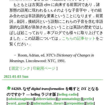
もともとは古英語
efen
に由来する前置詞であり，諸
形態の語尾に現われる
t
,
s
,
d
のような子音字や，その組
み合わせは非語源的な要素ということになります．前置
詞，副詞，接続詞という語類にこれらの子音を含む非語
源的な語尾が添加されるということは英語の歴史ではし
ばしば起こっており，本ブログでも様々に取り上げてき
ました．この話題については，
こちらの記事セット
をご
覧ください．
・ Room, Adrian, ed.
NTC's Dictionary of Changes in
Meanings
. Lincolnwood: NTC, 1991.
[
固定リンク
|
印刷用ページ
]
2021-01-03 Sun
#4269. なぜ
digital transformation
を略すと
DX
となる
■
のですか？ --- hellog ラジオ版
[
hellog-radio
]
[
sobokunagimon
][
abbreviation
][
grammatology
][
prefix
]
[
word_game
][
x
][
information_theory
][
preposition
][
latin
]