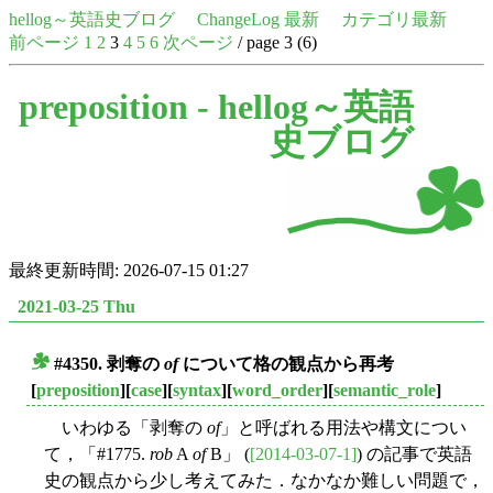
hellog～英語史ブログ
ChangeLog 最新
カテゴリ最新
前ページ
1
2
3
4
5
6
次ページ
/ page 3 (6)
preposition -
hellog～英語
史ブログ
最終更新時間: 2026-07-15 01:27
2021-03-25 Thu
#4350. 剥奪の
of
について格の観点から再考
■
[
preposition
][
case
][
syntax
][
word_order
][
semantic_role
]
いわゆる「剥奪の
of
」と呼ばれる用法や構文につい
て，「#1775.
rob
A
of
B」 (
[2014-03-07-1]
) の記事で英語
史の観点から少し考えてみた．なかなか難しい問題で，