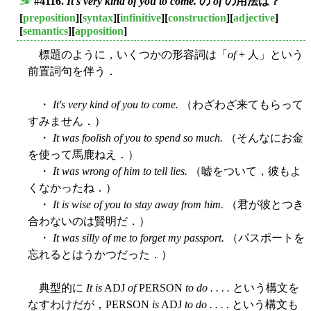
#4116.
It's very kind of you to come.
の
of
の用法は？
■
[
preposition
][
syntax
][
infinitive
][
construction
][
adjective
]
[
semantics
][
apposition
]
標題のように，いくつかの形容詞は「
of
+ 人」という
前置詞句を伴う．
・
It's very kind of you to come.
（わざわざ来てもらって
すみません．）
・
It was foolish of you to spend so much.
（そんなにお金
を使って馬鹿ねえ．）
・
It was wrong of him to tell lies.
（嘘をついて，彼もよ
くなかったね．）
・
It is wise of you to stay away from him.
（君が彼とつき
合わないのは賢明だ．）
・
It was silly of me to forget my passport.
（パスポートを
忘れるとはうかつだった．）
典型的に
It is
ADJ
of
PERSON
to do . . . .
という構文を
なすわけだが，PERSON
is
ADJ
to do . . . .
という構文も