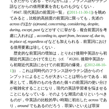
てきたからである．そのなかには，フランス語やラテン
語などからの借用要素を含むものも少なくない．
「#947. 現代英語の前置詞一覧」 (
[2011-11-30-1]
) を眺め
てみると，比較的高頻度の前置詞に限っても，先述の
across
のほか
(a)round
,
concerning
,
considering
,
despite
,
during
,
except
,
past
などがすぐに挙がる．複合前置詞を考
慮に入れれば，
according to
,
apart from
,
because of
,
due to
,
in place of
,
regardless of
なども加えられる．前置詞におけ
る借用要素は珍しくない．
歴史的な前置詞の増加は，とりわけ後期中英語から初
期近代英語にかけて生じた（cf. 「#1201. 後期中英語か
ら初期近代英語にかけての前置詞の爆発」 (
[2012-08-10-
1]
)）．これは同時代のフランス語やラテン語からのイ
ンプットによるところが大きいことは明らかである．結
果として，既存のものを含めた個々の前置詞の使い分け
が複雑化することになり，現代の英語学習者を悩ませる
ことにもなっている．そのような潮流の走りというべき
ものが，中英語の比較的早い時期に初出した
across
であ
り，
around
でもあるのだろう．罪深いといえば罪深