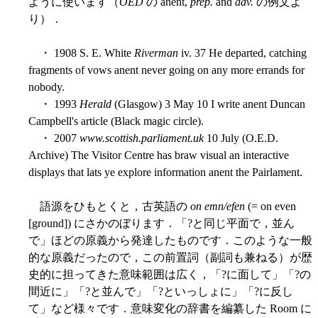
ように使います（
OED
の anent,
prep.
and
adv.
の例文よ
り）．
・ 1908 S. E. White
Riverman
iv. 37 He departed, catching
fragments of vows anent never going on any more errands for
nobody.
・ 1993
Herald
(Glasgow) 3 May 10 I write anent Duncan
Campbell's article (Black magic circle).
・ 2007
www.scottish.parliament.uk
10 July (O.E.D.
Archive) The Visitor Centre has braw visual an interactive
displays that lats ye explore information anent the Pairlament.
語源をひもとくと，古英語の
on emn/efen
(= on even
[ground]) にさかのぼります．「?と同じ平面で，並ん
で」ほどの原義から発達したものです．このような一般
的な原義だったので，この前置詞（副詞も兼ねる）が歴
史的に担ってきた意味範囲は広く，「?に面して」「?の
間近に」「?と並んで」「?といっしょに」「?に反し
て」など様々です．意味変化の辞書を編纂した Room に