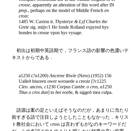
crosse
, apparently an alteration of this word after IN
prep.
, perhaps on the model of Middle French
en
croix
:
1485 W. Caxton tr.
Thystorye & Lyf Charles the
Grete
sig. miijv/1 He fonde Rolland expyred hys
hondes in crosse vpon hys vysage.
初出は初期中英語期で，フランス語の影響の色濃いテ
キストからである．
a1250 (
?a
1200)
Ancrene Riwle
(Nero) (1952) 156
Ualleð biuoren ower weouede a creoiz [?c1225
Cleo.
ancros,
c
1230
Corpus Cambr.
o cros
,
a
1250
Titus
o cros dun
] to ðer eorðe, & siggeð mea culpa.
語源は案の定といえばそうなのだが，あまりに当たり
前すぎる語で注目しようとしたこともなかった．キリス
ト教社会において
cross
は言わずもがなのキーワードだ