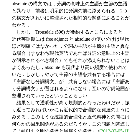
absolute の構文では，分詞の意味上の主語が主節の主語
と異なり，前者は明示的に分詞の前に添えられる．2つ
の構文がきれいに整理された相補的な関係にあることが
わかる．
しかし，Trousdale (596) が要約するところによると，
近代英語期には free adjunct と absolute の使い分けは現代
ほど明確ではなかった．分詞の主語が主節の主語と異な
る場合（すなわち現代英語であれば分詞の意味上の主語
が明示されるべき場合）でもそれが添えられないことは
よくあったし，absolute も現代より高い頻度で使われて
いた．しかし，やがて主節の主語を共有する場合には
「主語なし分詞構文」が，共有しない場合には「主語あ
り分詞構文」が選ばれるようになり，互いの守備範囲が
整理されていったということらしい．
結果として透明性が高く規則的となったわけだが，振
り返ってみればいかにも近代的で合理的な発達のように
みえる．このような統語的合理化と近代精神との間には
何らかの因果関係があるのだろうか．この問題と関連し
て「#1014. 文明の発達と従属文の発達」 (
[2012-02-05-1]
)