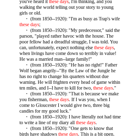
you've heard it
these days
, I'm thinking, and you
walking the world telling out your story to young
girls or old.
・ (from 1850--1920): "I'm as busy as Trap's wife
these days
;
・ (from 1850--1920): "My predecessor," said the
parson, "played rather havoc with the house. The
poor fellow had a dreadful struggle, I was told. You
can, unfortunately, expect nothing else
these days
,
when livings have come down so terribly in value!
He was a married man--large family!"
・ (from 1850--1920): "He has no right!" Father
Wolf began angrily--"By the Law of the Jungle he
has no right to change his quarters without due
warning. He will frighten every head of game within
ten miles, and I--I have to kill for two,
these days
."
・ (from 1850--1920): "That is because we make
you fisherman,
these days
. If I was you, when I
come to Gloucester I would give two, three big
candles for my good luck."
・ (from 1850--1920): I have literally not had time
to write a line of my diary all
these days
.
・ (from 1850--1920): "One gets to know that
birds have shadows
these days
. This is a bit open.