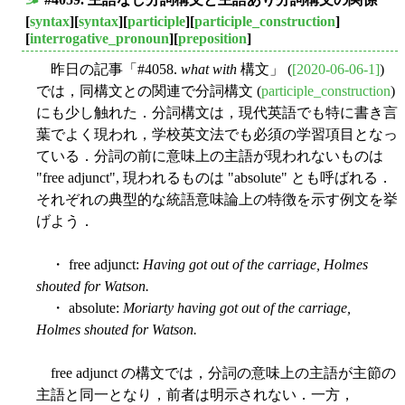
■
[
syntax
][
syntax
][
participle
][
participle_construction
]
[
interrogative_pronoun
][
preposition
]
昨日の記事「#4058.
what with
構文」 (
[2020-06-06-1]
)
では，同構文との関連で分詞構文 (
participle_construction
)
にも少し触れた．分詞構文は，現代英語でも特に書き言
葉でよく現われ，学校英文法でも必須の学習項目となっ
ている．分詞の前に意味上の主語が現われないものは
"free adjunct", 現われるものは "absolute" とも呼ばれる．
それぞれの典型的な統語意味論上の特徴を示す例文を挙
げよう．
・ free adjunct:
Having got out of the carriage, Holmes
shouted for Watson.
・ absolute:
Moriarty having got out of the carriage,
Holmes shouted for Watson.
free adjunct の構文では，分詞の意味上の主語が主節の
主語と同一となり，前者は明示されない．一方，