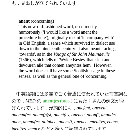
も，見出しが立てられています．
anent
(concerning)
This now old-fashioned word, used mostly
humorously ('I would like a word anent the
procedure here'), originally meant 'in company with'
in Old English, a sense which survived in dialect use
down to the nineteenth century. It also meant 'facing',
'towards', as in the
Voiage of Sir John Maundevile
(1366), which tells of 'Wylde Bestes' that 'slen and
devouren alle that comen aneyntes hem'. However,
the word does still have some Scottish usage in these
senses, as well as the general one of 'concerning'.
中英語期には多義でごく普通に使われていた前置詞な
ので，
MED
の
anent(es
(prep.)
にもたくさんの例文が挙
げられています．形態的にも，
onefent
,
onevent
,
anempt(es
,
anem(p)st; onent(es
,
onence
,
onon(t
,
anundes
,
anen
,
anend(es
,
anintice
,
anens(t
,
anence
,
enent(es
,
enens
,
inent(es
,
inence
などと様々に記録されています．