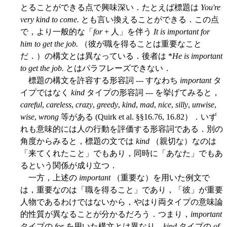
とることができる点で興味深い．たとえば標題は
You're
very kind to come.
とも言い換えることができる．この点
で，より一般的な「
for
+ 人」を伴う
It is important for
him to get the job.
（彼が職を得ることは重要なこと
だ．）の構文とは異なっている．後者は *
He is important
to get the job.
とはパラフレーズできない．
標題の構文を許容する形容詞 --- すなわち
important
タ
イプではなく
kind
タイプの形容詞 --- を挙げてみると，
careful
,
careless
,
crazy
,
greedy
,
kind
,
mad
,
nice
,
silly
,
unwise
,
wise
,
wrong
等がある (Quirk et al. §§16.76, 16.82）．いず
れも意味的には人の行動を評価する形容詞である．別の
角度からみると，標題の文では
kind
（親切な）なのは
「来てくれたこと」でもあり，同時に「あなた」でもあ
るという関係が成り立つ．
一方，上述の
important
（重要な）を用いた例文で
は，重要なのは「職を得ること」であり，「彼」が重要
人物であるわけではないから，やはり両タイプの意味論
的性質が異なることが分かるだろう．つまり，
important
タイプの
for
を用いた構文とは異なり，
kind
タイプの
of