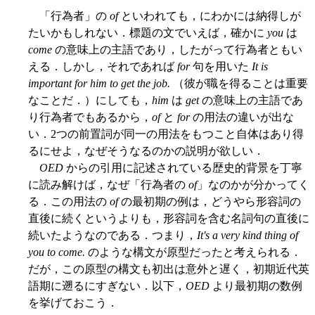
「行為者」の
of
といわれても，にわかには納得しが
たいかもしれない．標題の文でいえば，確かに
you
は
come
の意味上の主語であり，したがって行為者ともい
える．しかし，それであれば
for
句を用いた
It is
important for him to get the job.
（彼が職を得ることは重要
なことだ．）にしても，
him
は
get
の意味上の主語であ
り行為者でもあるから，
of
と
for
の用法の違いが出な
い．2つの前置詞が同一の用法をもつこと自体はあり得
るにせよ，なぜそうなるのかの説明が欲しい．
OED
からの引用に記述されている歴史的背景を丁寧
に読み解けば，なぜ「行為者の
of
」なのかが分かってく
る．この用法の
of
の最初期の例は，どうやら形容詞の
直後に続くというよりも，形容詞を含む名詞句の直後に
続いたようなのである．つまり，
It's a very kind thing of
you to come.
のような構文が原型だったと考えられる．
だが，この原型の構文も初出は意外と遅く，初期近代英
語期に遡るにすぎない．以下，
OED
より最初期の数例
を挙げておこう．