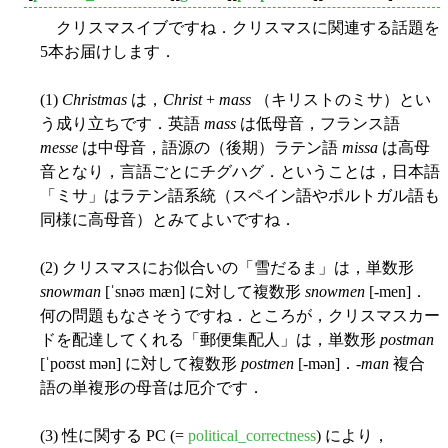
クリスマスイブですね．クリスマスに関連する話題を
5本お届けします．
(1)
Christmas
は，
Christ
+
mass
（キリストのミサ）とい
う成り立ちです．英語
mass
は低母音，フランス語
messe
は中母音，語源の（後期）ラテン語
missa
は高母
音となり，言語ごとにチグハグ．ということは，日本語
「ミサ」はラテン語系統（スペイン語やポルトガル語も
同様に高母音）とみてよいですね．
(2) クリスマスにお似合いの「雪だるま」は，単数形
snowman
[ˈsnəʊ mæn] に対して複数形
snowmen
[-men]．
何の問題もなさそうですね．ところが，クリスマスカー
ドを配達してくれる「郵便集配人」は，単数形
postman
[ˈpoʊst mən] に対して複数形
postmen
[-mən]．-
man
複合
語の単複形の母音は厄介です．
(3) 性に関する PC (=
political_correctness
) により，