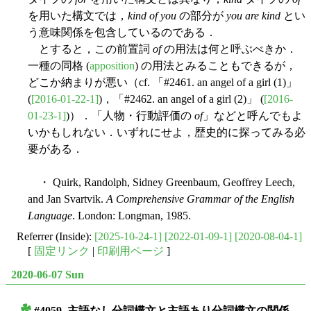
を用いた構文では，
kind of you
の部分が
you are kind
とい
う意味関係を包含しているのである．
とすると，この前置詞
of
の用法は何と呼ぶべきか．
一種の同格 (
apposition
) の用法とみることもできるが，
どこか納まりが悪い（cf. 「#2461. an angel of a girl (1)」
(
[2016-01-22-1]
)，「#2462. an angel of a girl (2)」 (
[2016-
01-23-1]
)）．「人物・行動評価の
of
」などと呼んでもよ
いかもしれない．いずれにせよ，歴史的に探ってみる必
要がある．
・ Quirk, Randolph, Sidney Greenbaum, Geoffrey Leech,
and Jan Svartvik.
A Comprehensive Grammar of the English
Language
. London: Longman, 1985.
Referrer (Inside):
[2025-10-24-1]
[2022-01-09-1]
[2020-08-04-1]
[
固定リンク
|
印刷用ページ
]
2020-06-07 Sun
#4059. 主語なし分詞構文と主語あり分詞構文の関係