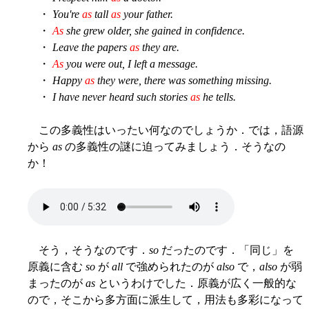
・
You're
as
tall
as
your father.
・
As
she grew older, she gained in confidence.
・
Leave the papers
as
they are.
・
As
you were out, I left a message.
・
Happy
as
they were, there was something missing.
・
I have never heard such stories
as
he tells.
この多義性はいったい何なのでしょうか．では，語源
から
as
の多義性の謎に迫ってみましょう．そうなの
か！
そう，そうなのです．
so
だったのです．「同じ」を
原義に含む
so
が
all
で強められたのが
also
で，
also
が弱
まったのが
as
というわけでした．原義が広く一般的な
ので，そこから多方面に派生して，用法も多彩になって