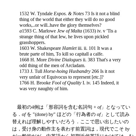
1532 W. Tyndale
Expos. & Notes
73 Is it not a blind
thing of the world that either they will do no good
works,..or will..have the glory themselves?
a
1593 C. Marlowe
Jew of Malta
(1633) iv. v 'Tis a
strange thing of that Iew, he lives upon pickled
grasshoppers.
1603 W. Shakespeare
Hamlet
iii. ii. 101 It was a
brute parte of him, To kill so capitall a calfe.
1668 H. More
Divine Dialogues
ii. 383 That's a very
odd thing of the men of Arcladam.
1733 J. Tull
Horse-hoing Husbandry
266 Is it not
very unfair of Equivocus to represent [etc.]?
1766 H. Brooke
Fool of Quality
I. iv. 145 Indeed, it
was very naughty of him.
最初の4例は「形容詞を含む名詞句 +
of
」となってい
る．
of
を "(done) by" ほどの「行為者の
of
」として読み
替えれば理解しやすいだろう．ここで思い出したいの
は，受け身の動作主を表わす前置詞は，現代でこそ
by