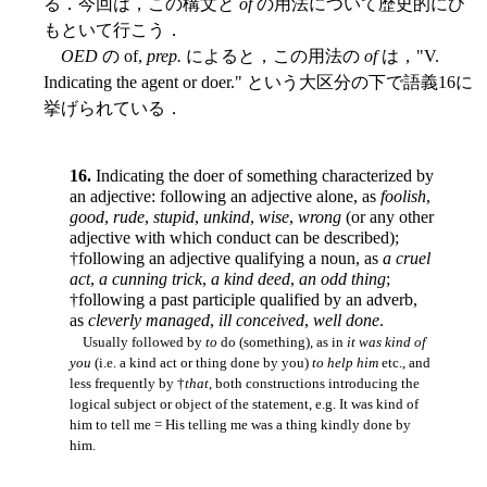
る．今回は，この構文と
of
の用法について歴史的にひ
もといて行こう．
OED
の of,
prep.
によると，この用法の
of
は，"V.
Indicating the agent or doer." という大区分の下で語義16に
挙げられている．
16.
Indicating the doer of something characterized by
an adjective: following an adjective alone, as
foolish
,
good
,
rude
,
stupid
,
unkind
,
wise
,
wrong
(or any other
adjective with which conduct can be described);
†following an adjective qualifying a noun, as
a cruel
act
,
a cunning trick
,
a kind deed
,
an odd thing
;
†following a past participle qualified by an adverb,
as
cleverly managed
,
ill conceived
,
well done
.
Usually followed by
to
do (something), as in
it was kind of
you
(i.e. a kind act or thing done by you)
to help him
etc., and
less frequently by †
that
, both constructions introducing the
logical subject or object of the statement, e.g. It was kind of
him to tell me = His telling me was a thing kindly done by
him.