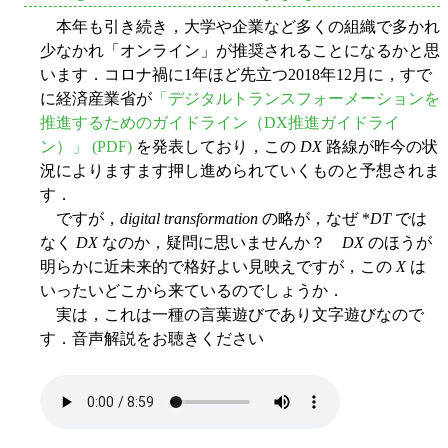
本年も引き続き，大学や企業など多くの組織で多かれ
少なかれ「オンライン」が推奨されることになるかと思
います．コロナ禍に1年ほど先立つ2018年12月に，すで
に経済産業省が
「デジタルトランスフォーメーションを
推進するためのガイドライン（DX推進ガイドライ
ン）」 (PDF)
を発表しており，この
DX
路線が昨今の状
況によりますます押し進められていくものと予想されま
す．
ですが，
digital transformation
の略が，なぜ *
DT
では
なく
DX
なのか，疑問に思いませんか？
DX
のほうが
明らかに近未来的で格好よい見映えですが，この
X
は
いったいどこから来ているのでしょうか．
実は，これは一種の言葉遊びであり文字遊びなので
す．音声解説をお聴きください