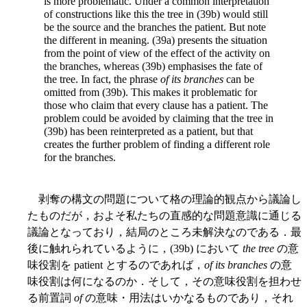
is more problematic. Under a common interpretation
of constructions like this the tree in (39b) would still
be the source and the branches the patient. But note
the different in meaning. (39a) presents the situation
from the point of view of the effect of the activity on
the branches, whereas (39b) emphasises the fate of
the tree. In fact, the phrase
of its branches
can be
omitted from (39b). This makes it problematic for
those who claim that every clause has a patient. The
problem could be avoided by claiming that the tree in
(39b) has been reinterpreted as a patient, but that
creates the further problem of finding a different role
for the branches.
剥奪の構文の問題について格の理論的観点から議論し
たものだが，およそ私たちの直感的な問題意識に通じる
議論となっており，結局のところ未解決なのである．最
後に触れられているように，(39b) において
the tree
の意
味役割を patient とするのであれば，
of its branches
の意
味役割は何になるのか．そして，その意味役割を担わせ
る前置詞
of
の意味・用法はいかなるものであり，それ