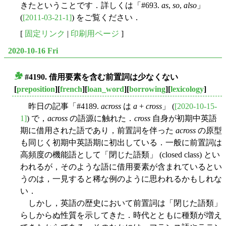
きたということです．詳しくは「#693.
as
,
so
,
also
」
(
[2011-03-21-1]
) をご覧ください．
[
固定リンク
|
印刷用ページ
]
2020-10-16 Fri
#4190. 借用要素を含む前置詞は少なくない
■
[
preposition
][
french
][
loan_word
][
borrowing
][
lexicology
]
昨日の記事「#4189.
across
は
a
+
cross
」 (
[2020-10-15-
1]
) で，
across
の語源に触れた．
cross
自身が初期中英語
期に借用された語であり，前置詞を伴った
across
の原型
も同じく初期中英語期に初出している．一般に前置詞は
高頻度の機能語として「閉じた語類」 (closed class) とい
われるが，そのような語に借用要素が含まれているとい
うのは，一見すると稀な例のように思われるかもしれな
い．
しかし，英語の歴史において前置詞は「閉じた語類」
らしからぬ性質を示してきた．時代とともに種類が増え