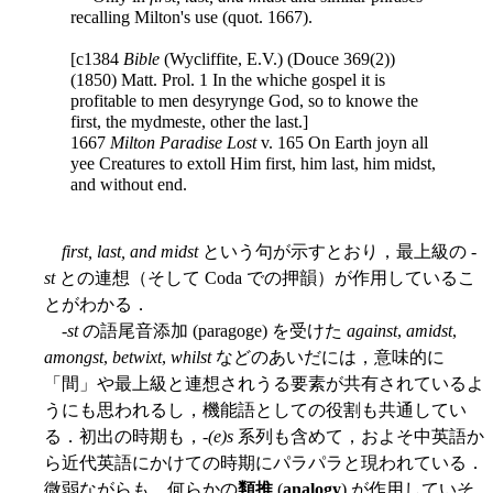
recalling Milton's use (quot. 1667).
[c1384
Bible
(Wycliffite, E.V.) (Douce 369(2))
(1850) Matt. Prol. 1 In the whiche gospel it is
profitable to men desyrynge God, so to knowe the
first, the mydmeste, other the last.]
1667
Milton Paradise Lost
v. 165 On Earth joyn all
yee Creatures to extoll Him first, him last, him midst,
and without end.
first, last, and midst
という句が示すとおり，最上級の -
st
との連想（そして Coda での押韻）が作用しているこ
とがわかる．
-
st
の語尾音添加 (paragoge) を受けた
against
,
amidst
,
amongst
,
betwixt
,
whilst
などのあいだには，意味的に
「間」や最上級と連想されうる要素が共有されているよ
うにも思われるし，機能語としての役割も共通してい
る．初出の時期も，-
(e)s
系列も含めて，およそ中英語か
ら近代英語にかけての時期にパラパラと現われている．
微弱ながらも，何らかの
類推
(
analogy
) が作用していそ