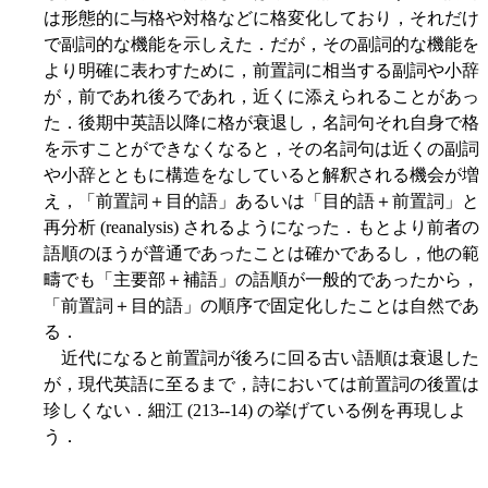
は形態的に与格や対格などに格変化しており，それだけ
で副詞的な機能を示しえた．だが，その副詞的な機能を
より明確に表わすために，前置詞に相当する副詞や小辞
が，前であれ後ろであれ，近くに添えられることがあっ
た．後期中英語以降に格が衰退し，名詞句それ自身で格
を示すことができなくなると，その名詞句は近くの副詞
や小辞とともに構造をなしていると解釈される機会が増
え，「前置詞＋目的語」あるいは「目的語＋前置詞」と
再分析 (reanalysis) されるようになった．もとより前者の
語順のほうが普通であったことは確かであるし，他の範
疇でも「主要部＋補語」の語順が一般的であったから，
「前置詞＋目的語」の順序で固定化したことは自然であ
る．
近代になると前置詞が後ろに回る古い語順は衰退した
が，現代英語に至るまで，詩においては前置詞の後置は
珍しくない．細江 (213--14) の挙げている例を再現しよ
う．