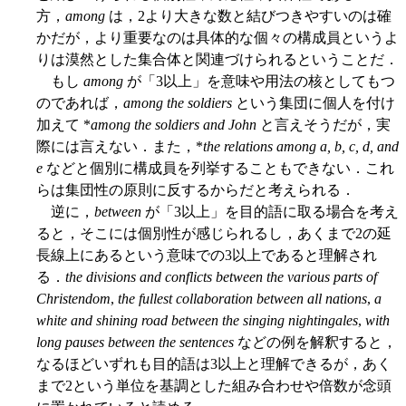
方，
among
は，2より大きな数と結びつきやすいのは確
かだが，より重要なのは具体的な個々の構成員というよ
りは漠然とした集合体と関連づけられるということだ．
もし
among
が「3以上」を意味や用法の核としてもつ
のであれば，
among the soldiers
という集団に個人を付け
加えて *
among the soldiers and John
と言えそうだが，実
際には言えない．また，*
the relations among a, b, c, d, and
e
などと個別に構成員を列挙することもできない．これ
らは集団性の原則に反するからだと考えられる．
逆に，
between
が「3以上」を目的語に取る場合を考え
ると，そこには個別性が感じられるし，あくまで2の延
長線上にあるという意味での3以上であると理解され
る．
the divisions and conflicts between the various parts of
Christendom
,
the fullest collaboration between all nations
,
a
white and shining road between the singing nightingales
,
with
long pauses between the sentences
などの例を解釈すると，
なるほどいずれも目的語は3以上と理解できるが，あく
まで2という単位を基調とした組み合わせや倍数が念頭