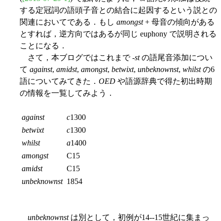
する定冠詞の語頭子音との結合に起因するという説との
関連においてである．もし
amongst
+ 母音の傾向がある
とすれば，逆方向ではあるが同じ euphony で説明される
ことになる．
さて，本ブログではこれまで -
st
の語尾音添加につい
て
against
,
amidst
,
amongst
,
betwixt
,
unbeknownst
,
whilst
の6
語についてみてきた．
OED
や語源辞典で得た初出時期
の情報を一覧してみよう．
against
c
1300
betwixt
c
1300
whilst
a
1400
amongst
C15
amidst
C15
unbeknownst
1854
unbeknownst
は別として，初例が14--15世紀に集まっ