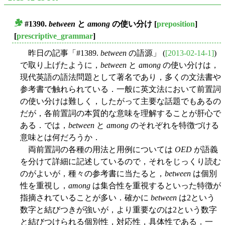
#1390.
between
と
among
の使い分け
[
preposition
]
■
[
prescriptive_grammar
]
昨日の記事「#1389.
between
の語源」 (
[2013-02-14-1]
)
で取り上げたように，
between
と
among
の使い分けは，
現代英語の語法問題として著名であり，多くの文法書や
参考書で触れられている．一般に英文法において前置詞
の使い分けは難しく，したがって主要な話題でもあるの
だが，各前置詞の本質的な意味を理解することが肝心で
ある．では，
between
と
among
のそれぞれを特徴づける
意味とは何だろうか．
両前置詞の各種の用法と用例については
OED
が語義
を分けて詳細に記述しているので，それをじっくり読む
のがよいが，種々の参考書に当たると，
between
は個別
性を重視し，
among
は集合性を重視するといった特徴が
指摘されていることが多い．確かに
between
は2という
数字と結びつきが強いが，より重要なのは2という数字
と結びつけられる個別性，対応性，具体性である．一