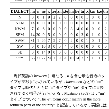
DIALECT
nn
n
ne
x
xe
xn
xte
hn
he
tn
tx
txn
txe
ths
N
0
0
1
9
2
2
0
0
0
0
1
0
0
0
NEM
14
0
0
0
0
0
0
0
0
0
0
0
0
0
NWM
7
0
6
0
0
0
0
8
14
0
0
0
0
2
SEM
14
20
9
5
0
0
0
0
0
3
0
1
0
0
SWM
31
1
26
7
5
7
0
2
0
0
1
0
1
0
SW
0
0
16
3
0
0
4
0
0
0
0
0
0
0
SE
0
0
14
0
0
0
0
0
0
0
0
0
0
0
Sum
66
21
72
24
7
9
4
10
14
3
2
1
1
2
現代英語の
between
に連なる，
n
を含む最も普通のタ
イプが左3列に示されているが，
bitweonen
などの "nn"
タイプは時代とともに "n" タイプや "ne" タイプに置換
されてゆく様子がうかがえる．Mustanoja (369) は，"nn"
タイプについて "The -
en
forms occur mainly in the more
southern parts of the country" と記述しているが，実際には