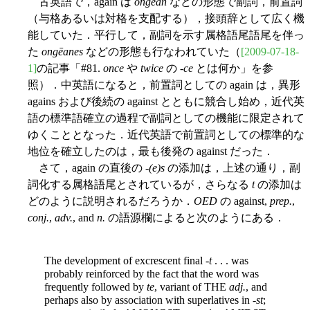
古英語で，again は
ongēan
などの形態で副詞，前置詞
（与格あるいは対格を支配する），接頭辞として広く機
能していた．平行して，副詞を示す属格語尾語尾を伴っ
た
ongēanes
などの形態も行なわれていた（
[2009-07-18-
1]
の記事「#81.
once
や
twice
の -
ce
とは何か」を参
照）．中英語になると，前置詞としての again は，異形
agains および後続の against とともに競合し始め，近代英
語の標準語確立の過程で副詞としての機能に限定されて
ゆくこととなった．近代英語で前置詞としての標準的な
地位を確立したのは，最も後発の against だった．
さて，again の直後の -
(e)s
の添加は，上述の通り，副
詞化する属格語尾とされているが，さらなる
t
の添加は
どのように説明されるだろうか．
OED
の against,
prep.
,
conj.
,
adv.
, and
n.
の語源欄によると次のようにある．
The development of excrescent final -
t
. . . was
probably reinforced by the fact that the word was
frequently followed by
te
, variant of THE
adj.
, and
perhaps also by association with superlatives in -
st
;