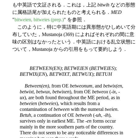
も中英語で文証される．これは，上記
bitwih
などの形態
に属格語尾が加えられたものと考えられる．
MED
"
bitweien, bitweies (prep.)
" を参照．
このように，特に中英語期には異形態がひしめいて分
布していた，Mustanoja (369) によればそれぞれの間に意
味の区別はなかったという．中英語における乱立状態に
ついて，Mustanoja からの引用をもって要約しよう．
BETWEEN(EN)
;
BETWEIEN
(
BETWEIES
);
BETWIX
(
EN
),
BETWIXT
,
BETWUX
);
BETUH
Between(en)
, from OE
betweonum
, and
betwix(en
,
betwixt
,
betwux
,
betwixen
), from OE
betweox
(-
ix
, -
ux
), are both found throughout the ME period, as in
betweien
(
betweies
), which results from a
contamination of
between
with the numeral
tweien
.
Betuh
, a continuation of OE
betweoh
(-
uh
, -
ih
),
survives only in earliest ME. The -
en
forms occur
mainly in the more southern parts of the country.
There do not seem to be any noticeable differences in