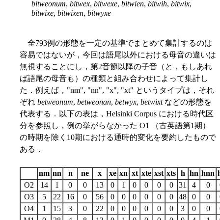
bitweonum
,
bitwex
,
bitwexe
,
bitwien
,
bitwih
,
bitwix
,
bitwixe
,
bitwixen
,
bitwyxe
全793例の形態を一定の基準でまとめて集計するのは
容易ではないが，今回は語尾以外における母音の違いは
無視することにし，第2音節以降の子音（と，もしあれ
ば語尾の母音も）の種類と組み合わせによって集計し
た．例えば，"nm", "nn", "x", "xt" というタイプは，それ
ぞれ
betweonum
,
betweonan
,
betwyx
,
betwixt
などの形態を
代表する．以下の表は，Helsinki Corpus における時代区
分を参照し，例の挙がらなかった O1 （古英語第1期）
の時期を除く10期における通時的変化を要約したもので
ある．
nm
nn
n
ne
x
xe
xn
xt
xte
xst
xts
h
hn
hnn
O2
14
1
0
0
13
0
1
0
0
0
0
31
4
0
O3
5
22
16
0
56
0
0
0
0
0
0
48
0
0
O4
1
15
3
0
22
0
0
0
0
0
0
3
0
0