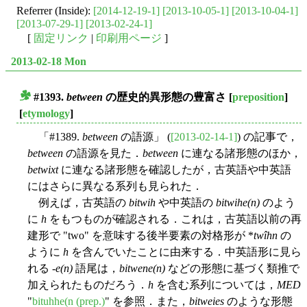
Referrer (Inside):
[2014-12-19-1]
[2013-10-05-1]
[2013-10-04-1]
[2013-07-29-1]
[2013-02-24-1]
[
固定リンク
|
印刷用ページ
]
2013-02-18 Mon
#1393.
between
の歴史的異形態の豊富さ
[
preposition
]
■
[
etymology
]
「#1389.
between
の語源」 (
[2013-02-14-1]
) の記事で，
between
の語源を見た．
between
に連なる諸形態のほか，
betwixt
に連なる諸形態を確認したが，古英語や中英語
にはさらに異なる系列も見られた．
例えば，古英語の
bitwih
や中英語の
bitwihe(n)
のよう
に
h
をもつものが確認される．これは，古英語以前の再
建形で "two" を意味する後半要素の対格形が *
twîhn
の
ように
h
を含んでいたことに由来する．中英語形に見ら
れる -
e(n)
語尾は，
bitwene(n)
などの形態に基づく類推で
加えられたものだろう．
h
を含む系列については，
MED
"
bituhhe(n (prep.)
" を参照．また，
bitweies
のような形態