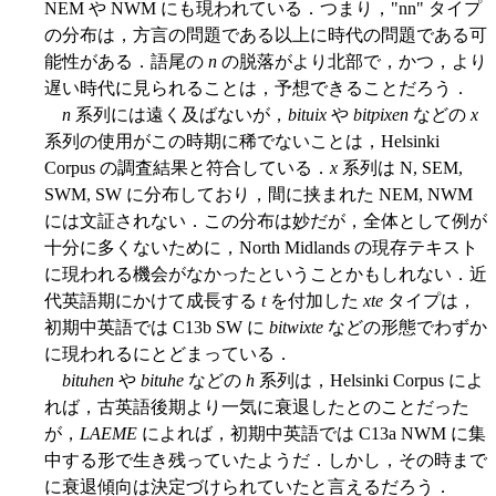
NEM や NWM にも現われている．つまり，"nn" タイプ
の分布は，方言の問題である以上に時代の問題である可
能性がある．語尾の
n
の脱落がより北部で，かつ，より
遅い時代に見られることは，予想できることだろう．
n
系列には遠く及ばないが，
bituix
や
bitƿixen
などの
x
系列の使用がこの時期に稀でないことは，Helsinki
Corpus の調査結果と符合している．
x
系列は N, SEM,
SWM, SW に分布しており，間に挟まれた NEM, NWM
には文証されない．この分布は妙だが，全体として例が
十分に多くないために，North Midlands の現存テキスト
に現われる機会がなかったということかもしれない．近
代英語期にかけて成長する
t
を付加した
xte
タイプは，
初期中英語では C13b SW に
bitwixte
などの形態でわずか
に現われるにとどまっている．
bituhen
や
bituhe
などの
h
系列は，Helsinki Corpus によ
れば，古英語後期より一気に衰退したとのことだった
が，
LAEME
によれば，初期中英語では C13a NWM に集
中する形で生き残っていたようだ．しかし，その時まで
に衰退傾向は決定づけられていたと言えるだろう．