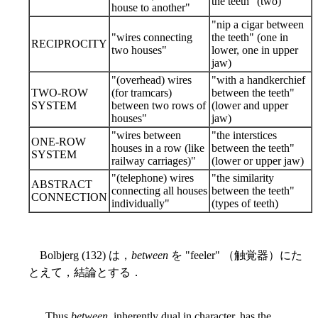
the teeth" (two)
house to another"
"nip a cigar between
"wires connecting
the teeth" (one in
RECIPROCITY
two houses"
lower, one in upper
jaw)
"(overhead) wires
"with a handkerchief
TWO-ROW
(for tramcars)
between the teeth"
SYSTEM
between two rows of
(lower and upper
houses"
jaw)
"wires between
"the interstices
ONE-ROW
houses in a row (like
between the teeth"
SYSTEM
railway carriages)"
(lower or upper jaw)
"(telephone) wires
"the similarity
ABSTRACT
connecting all houses
between the teeth"
CONNECTION
individually"
(types of teeth)
Bolbjerg (132) は，
between
を "feeler" （触覚器）にた
とえて，結論とする．
Thus
between
, inherently dual in character, has the