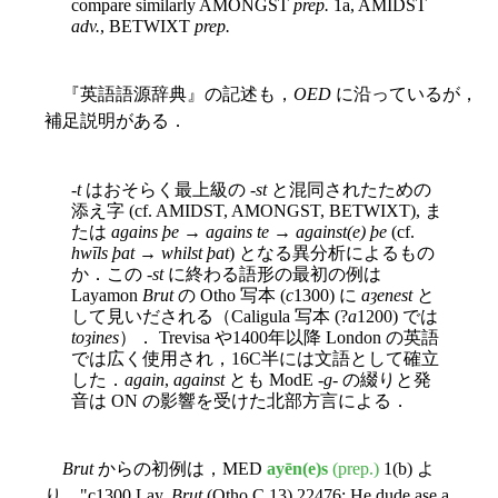
compare similarly AMONGST
prep.
1a, AMIDST
adv.
, BETWIXT
prep.
『英語語源辞典』の記述も，
OED
に沿っているが，
補足説明がある．
-
t
はおそらく最上級の -
st
と混同されたための
添え字 (cf. AMIDST, AMONGST, BETWIXT), ま
たは
agains þe
→
agains te
→
against(e) þe
(cf.
hwīls þat
→
whilst þat
) となる異分析によるもの
か．この -
st
に終わる語形の最初の例は
Layamon
Brut
の Otho 写本 (
c
1300) に
aȝenest
と
して見いだされる（Caligula 写本 (?
a
1200) では
toȝines
）． Trevisa や1400年以降 London の英語
では広く使用され，16C半には文語として確立
した．
again
,
against
とも ModE -
g
- の綴りと発
音は ON の影響を受けた北部方言による．
Brut
からの初例は，MED
ayēn(e)s
(prep.)
1(b) よ
り，"c1300 Lay.
Brut
(Otho C.13) 22476: He dude ase a