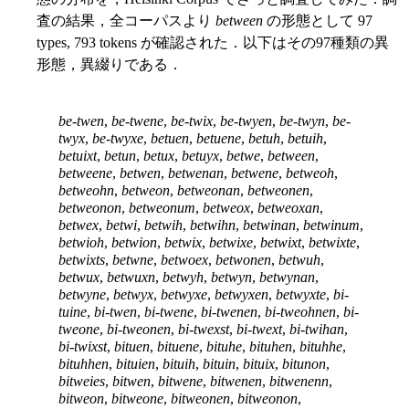
査の結果，全コーパスより
between
の形態として 97
types, 793 tokens が確認された．以下はその97種類の異
形態，異綴りである．
be-twen
,
be-twene
,
be-twix
,
be-twyen
,
be-twyn
,
be-
twyx
,
be-twyxe
,
betuen
,
betuene
,
betuh
,
betuih
,
betuixt
,
betun
,
betux
,
betuyx
,
betwe
,
between
,
betweene
,
betwen
,
betwenan
,
betwene
,
betweoh
,
betweohn
,
betweon
,
betweonan
,
betweonen
,
betweonon
,
betweonum
,
betweox
,
betweoxan
,
betwex
,
betwi
,
betwih
,
betwihn
,
betwinan
,
betwinum
,
betwioh
,
betwion
,
betwix
,
betwixe
,
betwixt
,
betwixte
,
betwixts
,
betwne
,
betwoex
,
betwonen
,
betwuh
,
betwux
,
betwuxn
,
betwyh
,
betwyn
,
betwynan
,
betwyne
,
betwyx
,
betwyxe
,
betwyxen
,
betwyxte
,
bi-
tuine
,
bi-twen
,
bi-twene
,
bi-twenen
,
bi-tweohnen
,
bi-
tweone
,
bi-tweonen
,
bi-twexst
,
bi-twext
,
bi-twihan
,
bi-twixst
,
bituen
,
bituene
,
bituhe
,
bituhen
,
bituhhe
,
bituhhen
,
bituien
,
bituih
,
bituin
,
bituix
,
bitunon
,
bitweies
,
bitwen
,
bitwene
,
bitwenen
,
bitwenenn
,
bitweon
,
bitweone
,
bitweonen
,
bitweonon
,