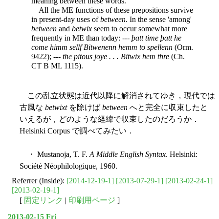
meaning between these words.
All the ME functions of these prepositions survive
in present-day uses of
between
. In the sense 'among'
between
and
betwix
seem to occur somewhat more
frequently in ME than today: ---
þatt time þatt he
come himm sellf Bitwenenn hemm to spellenn
(Orm.
9422); ---
the pitous joye . . . Bitwix hem thre
(Ch.
CT B ML 1115).
この乱立状態は近代以降に解消されてゆき，現代では
古風な
betwixt
を除けば
between
へと完全に収束したと
いえるが，どのような経緯で収束したのだろうか．
Helsinki Corpus で調べてみたい．
・ Mustanoja, T. F.
A Middle English Syntax
. Helsinki:
Société Néophilologique, 1960.
Referrer (Inside):
[2014-12-19-1]
[2013-07-29-1]
[2013-02-24-1]
[2013-02-19-1]
[
固定リンク
|
印刷用ページ
]
2013-02-15 Fri