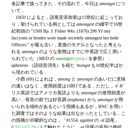
各記事で扱ってきた．その流れで，今日は
amongst
につ
いて．
OED
によると，語尾音添加形は15世紀に起こってお
り，挙げられている例としては
amongest
の綴字で16世
紀初頭の "1509 Bp. J. Fisher
Wks.
(1876) 296 Yf ony
faccyons or bendes were made secretely amongest her hede
Officers." が最も古い．直接のモデルとなったと考えら
れる
amonges
のような形態はすでに中英語で広く用い
られていた（
MED
の
among(es
(prep.)
を参照）．
apheresis （語頭音消失）を経た
'mongst
も16世紀半ばか
ら現われている．
小西 (69) によれば，
among
と
amongst
のあいだに意味
の違いはなく，使用頻度は10対1である．ただし，イギ
リス英語ではアメリカ英語よりも
amongst
の使用頻度が
高い．母音の前では好音調 (euphony) から
amongst
が用
いられる傾向があるという指摘もあるが，BNC を用い
た調査ではそのような結果は出なかったとしている．こ
の指摘が示唆的なのは，「#1554.
against
の -
st
語尾」
(
[2013-07-29-1]
) で触れたように，-
st
語尾の添加は後続