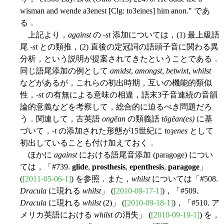
wisman and wende a3enest [Clg: to3eines] him anon." であ
る．
上記より，
against
の -
st
添加については，(1) 最上級語
尾 -
st
との類推，(2) 直後の定冠詞の語頭子音に関わる異
分析，という説明が提案されてきたということである．
同じ語尾添加の例として
amidst
,
amongst
,
betwixt
,
whilst
などがあるが，これらの初出時期，互いの機能的類似
性，-
st
の有無による意味の相違，語末3子音連続の音韻
論的意義などを考察して，総合的に迫るべき問題だろ
う．関連して，古英語
ongēan
の類義語
tōgēan(es)
に基
づいて，-
t
の添加された形態が15世紀に
toȝenes
として
初出していることも付け加えておく．
ほかに
against
における語尾音添加 (paragoge) につい
ては，「#739.
glide
,
prosthesis
,
epenthesis
,
paragoge
」
(
[2011-05-06-1]
) を参照．また，
whilst
については「#508.
Dracula
に現れる
whilst
」 (
[2010-09-17-1]
)，「#509.
Dracula
に現れる
whilst
(2)」 (
[2010-09-18-1]
)，「#510. ア
メリカ英語における
whilst
の消失」 (
[2010-09-19-1]
) を，