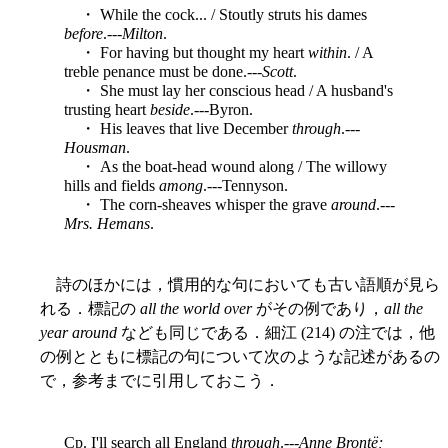
・ While the cock... / Stoutly struts his dames
before
.---
Milton
.
・ For having but thought my heart
within
. / A
treble penance must be done.---
Scott
.
・ She must lay her conscious head / A husband's
trusting heart
beside
.---Byron.
・ His leaves that live December
through
.---
Housman
.
・ As the boat-head wound along / The willowy
hills and fields
among
.---Tennyson.
・ The corn-sheaves whisper the grave
around
.---
Mrs. Hemans
.
詩のほかには，慣用的な句においても古い語順が見ら
れる．標記の
all the world over
がその例であり，
all the
year around
なども同じである．細江 (214) の注では，他
の例とともに標記の句について次のような記述があるの
で，参考までに引用しておこう．
Cp. I'll search all England
through
.---
Anne Brontë;