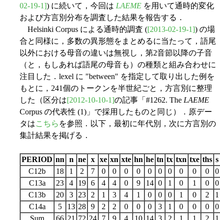
02-19-1]
) に続いて，今回は
LAEME
を用いて通時的変化
および方言別分布を調査した結果を報告する．
Helsinki Corpus による通時的調査 (
[2013-02-19-1]
) の場
合と同様に，多数の異形態をまとめるに当たって，語尾
以外における母音の違いは無視し，第2音節以降の子音
（と，もしあれば語尾の母音も）の種類と組み合わせに
注目した．lexel に "between" を指定して取り出した例を
もとに，241個のトークンを半世紀ごと，方言別に整理
した（区分は
[2012-10-10-1]
の記事「#1262. The
LAEME
Corpus の代表性 (1)」で採用したものと同じ）．原デー
タは
こちら
を参照．以下，最初に年代別，次に方言別の
集計結果を掲げる．
PERIOD
nn
n
ne
x
xe
xn
xte
hn
he
tn
tx
txn
txe
ths
s
C12b
18
1
2
7
0
0
0
0
0
0
0
0
0
0
0
C13a
23
4
19
6
4
4
0
9
14
0
1
0
1
0
0
C13b
20
3
23
2
1
3
4
1
0
0
0
1
0
2
1
C14a
5
13
28
9
2
2
0
0
0
3
1
0
0
0
0
Sum
66
21
72
24
7
9
4
10
14
3
2
1
1
2
1