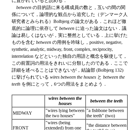
に置かれていると読める．
between
の目的語に来る構成員の数と，互いの間の関
係について，論理的な観点から追究した（デンマーク人
研究者とみられる）Bolbjerg の論文がある．これほど徹
底的に論理に依存して
between
に迫った論文はない．議
論は易しくはないが，実に整然としている．上に挙げた
ものを含む
between
の用例を吟味し，positive, negative,
synthetic, analytic, midway, front, complex, reciprocity,
interrelation などといった独自の用語と概念を駆使して，
この前置詞の用法をきれいに分類したのである．ここで
詳細を述べることはできないが，結論部 (Bolbjerg 132)
に挙げられている
wires between the houses
と
between the
teeth
を例にとって，6つの用法をまとめよう．
wires between the
between the teeth
houses
"wires lying between
"a fishbone between
MIDWAY
the two houses"
the teeth" (two)
"wires (being
"the distance between
FRONT
extended) from one