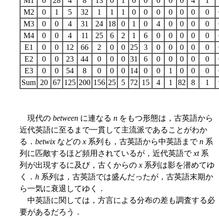
M1
0
28
4
8
13
0
1
0
0
0
0
0
4
1
M2
0
1
5
32
1
1
1
0
0
0
0
0
0
0
M3
0
0
4
31
24
18
0
1
0
4
0
0
0
0
M4
0
0
4
11
25
6
2
1
6
0
0
0
0
0
E1
0
0
12
66
2
0
0
25
3
0
0
0
0
0
E2
0
0
23
44
0
0
0
31
6
0
0
0
0
0
E3
0
0
54
8
0
0
0
14
0
0
1
0
0
0
Sum
20
67
125
200
156
25
5
72
15
4
1
82
8
1
現代の
between
に連なる
n
をもつ形態は，古英語から
近代英語に至るまで一貫して主流派であることがわか
る．
betwix
などの
x
系列も，古英語から中英語まで
n
系
列に匹敵するほど頻用されているが，近代英語で
xt
系
列が出現するに及び，古くからの
x
系列は影を潜めてゆ
く．
h
系列は，古英語では盛んだったが，古英語末期か
ら一気に衰退してゆく．
中英語に関しては，方言による分布の差も調査する必
要があるだろう．