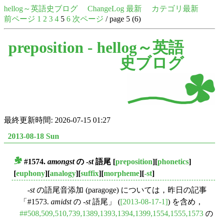
hellog～英語史ブログ
ChangeLog 最新
カテゴリ最新
前ページ
1
2
3
4
5
6
次ページ
/ page 5 (6)
preposition -
hellog～英語
史ブログ
最終更新時間: 2026-07-15 01:27
2013-08-18 Sun
#1574.
amongst
の -
st
語尾
[
preposition
][
phonetics
]
■
[
euphony
][
analogy
][
suffix
][
morpheme
][
-st
]
-
st
の語尾音添加 (paragoge) については，昨日の記事
「#1573.
amidst
の -
st
語尾」 (
[2013-08-17-1]
) を含め，
##508,509,510,739,1389,1393,1394,1399,1554,1555,1573
の