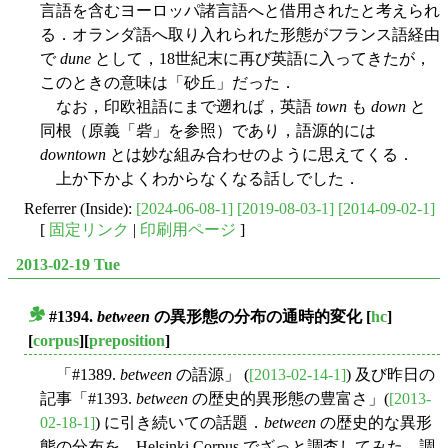
言語を含むヨーロッパ諸言語へと借用されたと考えられ
る．オランダ語へ取り入れられた形態がフランス語経由
で
dune
として，18世紀末に再び英語に入ってきたが，
このときの意味は「砂丘」だった．
なお，印欧祖語にまで遡れば，英語
town
も
down
と
同根（原義「砦」を参照）であり，語源的には
downtown
とは妙な組み合わせのように思えてくる．
上か下かよくわからなくなる話しでした．
Referrer (Inside):
[2024-06-08-1]
[2019-08-03-1]
[2014-09-02-1]
[
固定リンク
|
印刷用ページ
]
2013-02-19 Tue
#1394.
between
の異形態の分布の通時的変化
[
hc
]
■
[
corpus
][
preposition
]
「#1389.
between
の語源」 (
[2013-02-14-1]
) 及び昨日の
記事「#1393.
between
の歴史的異形態の豊富さ」(
[2013-
02-18-1]
) に引き続いての話題．
between
の歴史的な異形
態の分布を，Helsinki Corpus でざっと調査してみた．調