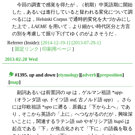
今回の調査で感覚を得たが，（初期）中英語期に開始
した，あるいは進行していると疑われる変化について調
べるには，Helsinki Corpus で通時的変化を大づかみにし
た上で，
LAEME
を用いて，より細かい時代区分と方言
の別を考慮して掘り下げてゆくのがよさそうだ．
Referrer (Inside):
[2014-12-19-1]
[2013-07-29-1]
[
固定リンク
|
印刷用ページ
]
2013-02-20 Wed
#1395.
up
and
down
[
etymology
][
adverb
][
preposition
]
■
[
map
]
副詞あるいは前置詞の
up
は，ゲルマン祖語 *
upp
-
（オランダ語
op
, ドイツ語
auf
, 古ノルド語
upp
）， さら
には印欧祖語 *
upo
に遡る．原義は「下から上へ」であ
り，そこから英語の「上に」へつながるのだが，興味深
いことに，関連するラテン語
sub
やギリシア語
hupó
は
起点である「下」が焦点化されて「下に」の語義を取る