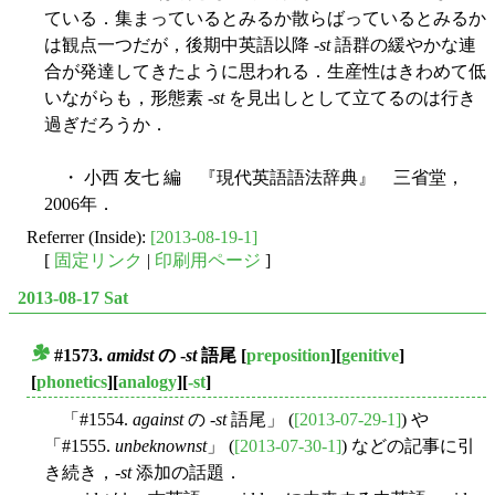
ている．集まっているとみるか散らばっているとみるか
は観点一つだが，後期中英語以降 -
st
語群の緩やかな連
合が発達してきたように思われる．生産性はきわめて低
いながらも，形態素 -
st
を見出しとして立てるのは行き
過ぎだろうか．
・ 小西 友七 編 『現代英語語法辞典』 三省堂，
2006年．
Referrer (Inside):
[2013-08-19-1]
[
固定リンク
|
印刷用ページ
]
2013-08-17 Sat
#1573.
amidst
の -
st
語尾
[
preposition
][
genitive
]
■
[
phonetics
][
analogy
][
-st
]
「#1554.
against
の -
st
語尾」 (
[2013-07-29-1]
) や
「#1555.
unbeknownst
」 (
[2013-07-30-1]
) などの記事に引
き続き，-
st
添加の話題．