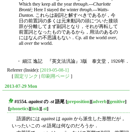
Which they keep all the year
through
.---
Charlotte
Brontë;
Here I stayed the winter
throgh
.---
Watts-
Dunton
. これらは副詞と解すべきであるが，今
日の前置詞の多くは元来動詞の頭についた接頭
辞が分離してまず副詞となり，それが再転して
前置詞となったものであるから，用法のあるの
にはなんの不思議もない．Cp. all the world
over
,
all
over
the world.
・ 細江 逸記 『英文法汎論』3版 泰文堂，1926年．
Referrer (Inside):
[2019-05-08-1]
[
固定リンク
|
印刷用ページ
]
2013-07-29 Mon
#1554.
against
の -
st
語尾
[
preposition
][
adverb
][
genitive
]
■
[
phonetics
][
link
][
-st
]
語源的には
against
は
again
から派生した形態だが，
いったいこの -
st
語尾は何なのだろうか．