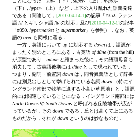
ことになった．
sub
- （下）,
super
- （上）,
hyp(o)
-
（下）,
hyper
- （上） など，上下の入り乱れた語義発達
である（関連して，
[2010-04-14-1]
の記事「#352. ラテン
語 /s/ とギリシャ語 /h/ の対応」及び
[2010-04-12-1]
の記事
「#350.
hypermarket
と
supermarket
」を参照）．なお，英
語の
over
も同根に遡る．
一方，英語において
up
に対応する
down
は，語源が
まったく別のところにある．古英語
of dūne
(from the hill)
が原型であり，
adūne
と縮まった後に，その語頭母音も
消失して，古英語後期には
dūne
として現われている．
つまり，副詞・前置詞
down
は，同音異義語として辞書
には別見出しとして挙げられている名詞
down
（特にイ
ングランド南部で牧羊に適する小高い草原地）と，語源
的には関連していることになる．イングランド南部には
North Downs
や
South Downs
と呼ばれる丘陵地帯が広が
っているが，その
down
である．丘とは高くて上にある
ものだから，それが
down
というのは妙なものだ．