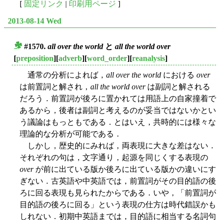
[
固定リンク
|
印刷用ページ
]
2013-08-14 Wed
#1570.
all over the world
と
all the world over
■
[
preposition
][
adverb
][
word_order
][
reanalysis
]
通常の分析によれば，
all over the world
における
over
は前置詞と解され，
all the world over
は副詞と解される
だろう．前置詞が後ろに置かれては用語上の自家撞着で
あるから，後者は副詞と考えるのが妥当ではないかとい
う議論はもっともである．とはいえ，共時的には様々な
理論的な分析が可能である．
しかし，歴史的にみれば，両表現に大きな差はない．
それぞれの句は，文字通り，起源を同じくする表現の
over
が前に出ている版か後ろに出ている版かの違いにす
ぎない．古英語や中英語では，前置詞がその目的語の後
ろに回る表現も見られたからである．いや，「前置詞が
目的語の後ろに回る」という表現の仕方は時代錯誤かも
しれない．初期中英語までは，目的語に相当する名詞句