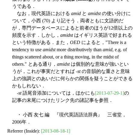
うである．
なお，現代英語における
amid
と
amidst
の使い分けに
ついて，小西 (70) より記そう．両者ともに文語的だ
が，専門データベースによると前者のほうが12倍以上の
頻度を示す．しかし，
amidst
はイギリス英語で好まれる
という特徴がある．また，
OED
によると，"There is a
tendency to use
amidst
more distributively than
amid
, e.g. of
things scattered about, or a thing moving, in the midst of
others." とある通り，
amidst
は個別的な意味が強いとい
うが，これが事実だとすれば -
st
の音韻的な重さと意味
上の強調とのあいだに何らかの関係を疑うことができる
かもしれない．
-
st
語尾音添加については，ほかにも
[2013-07-29-1]
の
記事の末尾につけたリンク先の諸記事を参照．
・ 小西 友七 編 『現代英語語法辞典』 三省堂，
2006年．
Referrer (Inside):
[2013-08-18-1]