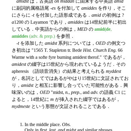
amidst
は，古英語
on middan
に由来する中英語
amid
に副詞的属格語尾 -
es
を付加して
amiddes
を作り，そこ
にさらに -
t
を付加した語形成である．
amid
の初例は ?
a
1200 の Layamon であり，
amiddes
は14世紀前半に初出
している．中英語からの例は，
MED
の
amid(de
,
amiddes
(adv. & prep.)
を参照．
-
t
を添加した
amidst
系列については，
OED
の例文つ
き初出は "1565 T. Stapleton tr. Bede
Hist. Church Eng.
66
Warme with a softe fyre burning amidest therof." であるが，
amidest
の綴字は15世紀から現われているようだ．その
apheresis （語頭音消失）の結果と考えられる
myddest
が，名詞としてではあるがやはり15世紀に文証されてお
り，
amidst
と相互に影響し合っていた可能性がある．興
味深いのは，
OED
"midst,
n.
,
prep.
, and
adv.
の語義 C1 に
よると，14世紀に
m
が挿入された綴字ではあるが，
mydmeste
という形態が文証されることである．
1. In the middle place.
Obs.
Only in
first, last, and midst
and similar phrases