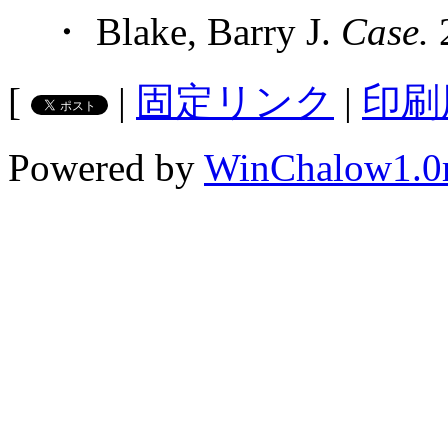
・ Blake, Barry J.
Case.
2
[
|
固定リンク
|
印刷
Powered by
WinChalow1.0