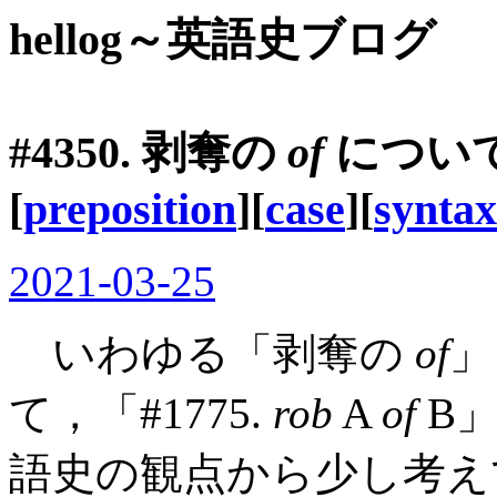
hellog～英語史ブログ
#4350. 剥奪の
of
につい
[
preposition
][
case
][
syntax
2021-03-25
いわゆる「剥奪の
of
」
て，「#1775.
rob
A
of
B」
語史の観点から少し考え