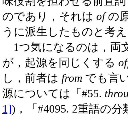
味役割を担わせる前置
のであり，それは
of
の
うに派生したものと考え
1つ気になるのは，両
が，起源を同じくする
of
し，前者は
from
でも言
源については「#55.
thro
1]
)，「#4095. 2重語の分