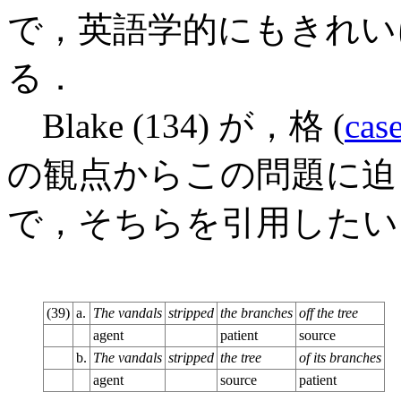
で，英語学的にもきれい
る．
Blake (134) が，格 (
cas
の観点からこの問題に迫
で，そちらを引用したい
(39)
a.
The vandals
stripped
the branches
off the tree
agent
patient
source
b.
The vandals
stripped
the tree
of its branches
agent
source
patient