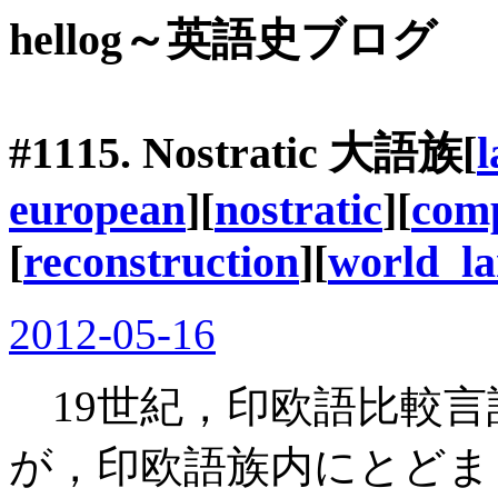
hellog～英語史ブログ
#1115. Nostratic 大語族[
l
european
][
nostratic
][
comp
[
reconstruction
][
world_l
2012-05-16
19世紀，印欧語比較言
が，印欧語族内にとどま