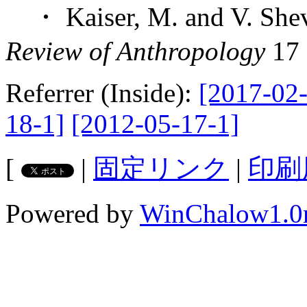
・ Kaiser, M. and V. Shevo
Review of Anthropology
17 
Referrer (Inside):
[2017-02-
18-1]
[2012-05-17-1]
[
|
固定リンク
|
印刷
Powered by
WinChalow1.0