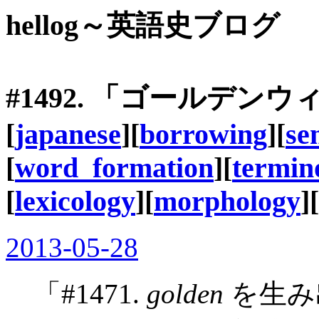
hellog～英語史ブログ
#1492. 「ゴールデ
[
japanese
][
borrowing
][
se
[
word_formation
][
termin
[
lexicology
][
morphology
][
2013-05-28
「#1471.
golden
を生み