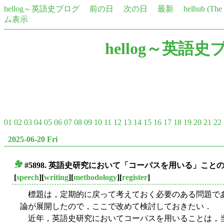
hellog～英語史ブログ
前の日
次の日
最新
helhub (Th
ム表示
hellog～英語史
01
02
03
04
05
06
07
08
09
10
11
12
13
14
15
16
17
18
19
20
21
22
2025-06-20 Fri
#5898. 英語史研究において「コーパスを用いる」こと
■
[
speech
][
writing
][
methodology
][
register
]
標題は，定期的に戻って考えておく必要のある問題で
論が展開したので，ここで改めて検討しておきたい．
近年，英語史研究においてコーパスを用いることは，