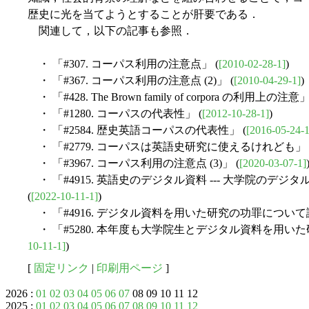
歴史に光を当てようとすることが肝要である．
関連して，以下の記事も参照．
・ 「#307. コーパス利用の注意点」 (
[2010-02-28-1]
)
・ 「#367. コーパス利用の注意点 (2)」 (
[2010-04-29-1]
)
・ 「#428. The Brown family of corpora の利用上の注意」
・ 「#1280. コーパスの代表性」 (
[2012-10-28-1]
)
・ 「#2584. 歴史英語コーパスの代表性」 (
[2016-05-24-1
・ 「#2779. コーパスは英語史研究に使えるけれども」 
・ 「#3967. コーパス利用の注意点 (3)」 (
[2020-03-07-1]
・ 「#4915. 英語史のデジタル資料 --- 大学院の
(
[2022-10-11-1]
)
・ 「#4916. デジタル資料を用いた研究の功罪について
・ 「#5280. 本年度も大学院生とデジタル資料を用い
10-11-1]
)
[
固定リンク
|
印刷用ページ
]
2026 :
01
02
03
04
05
06
07
08 09 10 11 12
2025 :
01
02
03
04
05
06
07
08
09
10
11
12