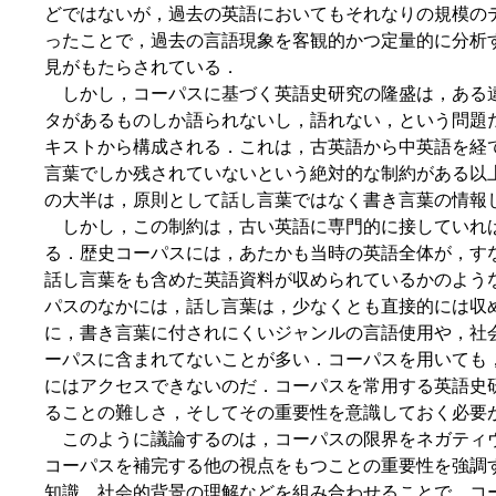
どではないが，過去の英語においてもそれなりの規模の
ったことで，過去の言語現象を客観的かつ定量的に分析
見がもたらされている．
しかし，コーパスに基づく英語史研究の隆盛は，ある
タがあるものしか語られないし，語れない，という問題
キストから構成される．これは，古英語から中英語を経
言葉でしか残されていないという絶対的な制約がある以
の大半は，原則として話し言葉ではなく書き言葉の情報
しかし，この制約は，古い英語に専門的に接していれ
る．歴史コーパスには，あたかも当時の英語全体が，す
話し言葉をも含めた英語資料が収められているかのよう
パスのなかには，話し言葉は，少なくとも直接的には収
に，書き言葉に付されにくいジャンルの言語使用や，社
ーパスに含まれてないことが多い．コーパスを用いても
にはアクセスできないのだ．コーパスを常用する英語史
ることの難しさ，そしてその重要性を意識しておく必要
このように議論するのは，コーパスの限界をネガティ
コーパスを補完する他の視点をもつことの重要性を強調
知識，社会的背景の理解などを組み合わせることで，コ