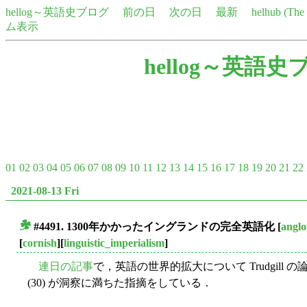
hellog～英語史ブログ
前の日
次の日
最新
helhub (Th
ム表示
hellog～英語史
01
02
03
04
05
06
07
08
09
10
11
12
13
14
15
16
17
18
19
20
21
22
2021-08-13 Fri
#4491. 1300年かかったイングランドの完全英語化
[
anglo
■
[
cornish
][
linguistic_imperialism
]
連日の記事
で，英語の世界的拡大について Trudgill の
(30) が洞察に満ちた指摘をしている．