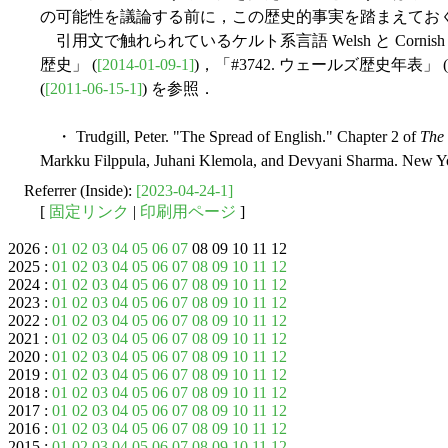
の可能性を議論する前に，この歴史的事実を踏まえてお
引用文で触れられているケルト系言語 Welsh と Cornish 
歴史」 (
[2014-01-09-1]
)，「#3742. ウェールズ歴史年表」 (
(
[2011-06-15-1]
) を参照．
・ Trudgill, Peter. "The Spread of English." Chapter 2 of
The 
Markku Filppula, Juhani Klemola, and Devyani Sharma. New Yo
Referrer (Inside):
[2023-04-24-1]
[
固定リンク
|
印刷用ページ
]
2026 :
01
02
03
04
05
06
07
08 09 10 11 12
2025 :
01
02
03
04
05
06
07
08
09
10
11
12
2024 :
01
02
03
04
05
06
07
08
09
10
11
12
2023 :
01
02
03
04
05
06
07
08
09
10
11
12
2022 :
01
02
03
04
05
06
07
08
09
10
11
12
2021 :
01
02
03
04
05
06
07
08
09
10
11
12
2020 :
01
02
03
04
05
06
07
08
09
10
11
12
2019 :
01
02
03
04
05
06
07
08
09
10
11
12
2018 :
01
02
03
04
05
06
07
08
09
10
11
12
2017 :
01
02
03
04
05
06
07
08
09
10
11
12
2016 :
01
02
03
04
05
06
07
08
09
10
11
12
2015 :
01
02
03
04
05
06
07
08
09
10
11
12