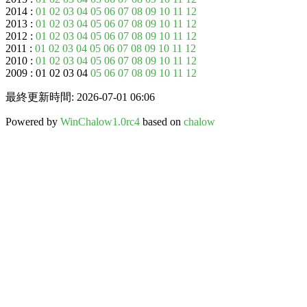
2014 :
01
02
03
04
05
06
07
08
09
10
11
12
2013 :
01
02
03
04
05
06
07
08
09
10
11
12
2012 :
01
02
03
04
05
06
07
08
09
10
11
12
2011 :
01
02
03
04
05
06
07
08
09
10
11
12
2010 :
01
02
03
04
05
06
07
08
09
10
11
12
2009 : 01 02 03 04
05
06
07
08
09
10
11
12
最終更新時間: 2026-07-01 06:06
Powered by
WinChalow1.0rc4
based on
chalow