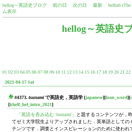
hellog～英語史ブログ
前の日
次の日
最新
helhub (Th
ム表示
hellog～英語史
01
02
03
04
05
06
07
08
09
10
11
12
13
14
15
16
17
18
19
20
21
22
2021-04-17 Sat
#4373.
tsunami
で英語史，英語学
[
japanese
][
loan_word
][
■
[
khelf_hel_intro_2021
]
「英語を呑み込む 'tsunami'」
と題するコンテンツが，
てゼミ大学院生よりアップされました．英単語としての
テンツです．調査とインスピレーションのために使われている