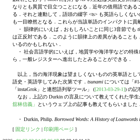
なりとも異質で目立つことになる．近年の借用語である
る．それと連動して，語頭の綴字 <ts> も英語らしく
も一目瞭然となる．これらが当該単語のインパクトに貢
・ 韻律的にいえば，おもしろいことに同じ3音節でも
t
は正反対である．このように韻律上の差異があることも
いるのかもしれない．
・ 社会言語学的にいえば，地質学や海洋学などの特殊
ら，一般レジスターへ進出したとみることができる．
以上，当の海洋現象は望ましくないものの英単語とし
語史・英語学してみた次第です．
tsunami
については「#1
「instaGrok」と連想語列挙ツール」 (
[2013-03-29-1]
) の
なお，上記の Durkin の言及について教えてくれた学
舘林信義」
というウェブ上の記事も教えてもらいました
・ Durkin, Philip.
Borrowed Words: A History of Loanwords i
[
固定リンク
|
印刷用ページ
]