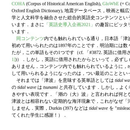
COHA
(Corpus of Historical American English),
GloWbE
(= Co
Oxford English Dictionary), 地震データベー
学と人文科学を融合させた総合的英語史コンテンツとい
います．まさに
「英語史導入企画2021」
の趣旨にピッタ
います．
同コンテンツ
内でも触れられている通り，日本語「津
初めて用いられたのは1897年のことです．明治期には
たが，この単語もその1つです（cf. 「#3872. 英語に借
1]
)）．しかし，英語に借用されたからといって，必ずし
ありません．コンテンツ内でも触れられているように，
t
して用いられるようになったのは，つい最近のこととい
それまでは「津波」を意味する英単語としては
tidal wa
の
tidal wave
は
tsunami
と共存しています．しかし，よく
きやすい表現です．「潮の（大）波」と言われれば何と
津波とは相容れない定期的な海洋現象で，これがなぜ「
しません．実際，Durkin (397) などは
tidal wave
を "mis
てくれた学生に感謝！）．