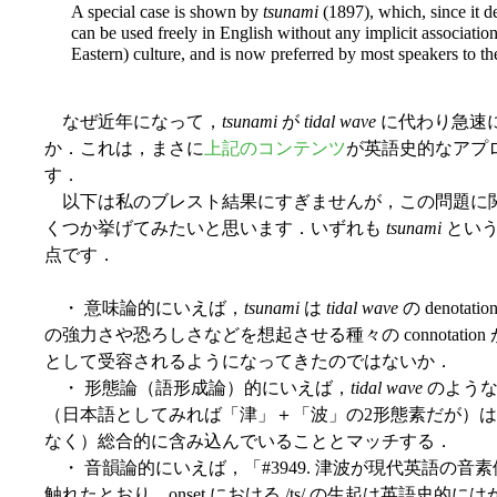
A special case is shown by
tsunami
(1897), which, since it 
can be used freely in English without any implicit associatio
Eastern) culture, and is now preferred by most speakers to t
なぜ近年になって，
tsunami
が
tidal wave
に代わり急速
か．これは，まさに
上記のコンテンツ
が英語史的なアプ
す．
以下は私のブレスト結果にすぎませんが，この問題に
くつか挙げてみたいと思います．いずれも
tsunami
という
点です．
・ 意味論的にいえば，
tsunami
は
tidal wave
の denot
の強力さや恐ろしさなどを想起させる種々の connotati
として受容されるようになってきたのではないか．
・ 形態論（語形成論）的にいえば，
tidal wave
のような
（日本語としてみれば「津」＋「波」の2形態素だが）は，上記の
なく）総合的に含み込んでいることとマッチする．
・ 音韻論的にいえば，「#3949. 津波が現代英語の音素
触れたとおり，onset における /ts/ の生起は英語史