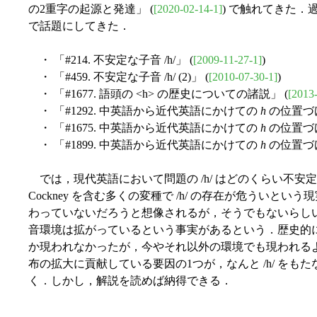
の2重字の起源と発達」 (
[2020-02-14-1]
) で触れてきた
で話題にしてきた．
・ 「#214. 不安定な子音 /h/」 (
[2009-11-27-1]
)
・ 「#459. 不安定な子音 /h/ (2)」 (
[2010-07-30-1]
)
・ 「#1677. 語頭の <h> の歴史についての諸説」 (
[2013
・ 「#1292. 中英語から近代英語にかけての
h
の位置づけ
・ 「#1675. 中英語から近代英語にかけての
h
の位置づけ 
・ 「#1899. 中英語から近代英語にかけての
h
の位置づけ 
では，現代英語において問題の /h/ はどのくらい不安
Cockney を含む多くの変種で /h/ の存在が危うい
わっていないだろうと想像されるが，そうでもないらしい．Minko
音環境は拡がっているという事実があるという．歴史的には
か現われなかったが，今やそれ以外の環境でも現われる
布の拡大に貢献している要因の1つが，なんと /h/ を
く．しかし，解説を読めば納得できる．