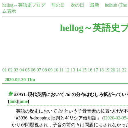
hellog～英語史ブログ
前の日
次の日
最新
helhub (Th
ム表示
hellog～英語史
01
02
03
04
05
06
07
08
09
10
11
12
13
14
15
16
17
18
19
20
21
22
2020-02-20 Thu
#3951. 現代英語において /h/ の分布はむしろ拡がって
■
[
link
][
ame
]
英語の歴史において /h/ という子音音素の位置づけが
「#3936.
h
-dropping 批判とギリシア借用語」 (
[2020-02-05-
かりが問題視され，子音の前の
h
は問題にもされなかった