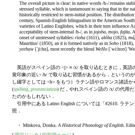
The overall picture is clear: in native words /h-/ remains stabl
stressed syllable, which is tantamount to saying that in the n
historically restricted to stem-initial position. The distributio
century, Spanish-English bilingualism in the American South
varieties of Latino Englishes, which in their turn influence 
acceptability of stem-internal /h-/, as in
jojoba
,
mojo
,
fajita
. 
onset of unstressed syllables:
rioha
(1611),
alóha
(1825),
má
Mauritius' (1850), an it is formed natively as in
Soho
(1818),
yeehaw
[ˈjiːhɑ], most recently the blend
WeHo
[ˈwiːhoʊ] 'We
英語がスペイン語の <j> ≡ /x/ を取り込むときに，英
覚印象の近い /h/ で取り込む習慣があるから，というのが
し綴字としては <h> をもつ）ラテン語やロマンス諸語
(
spelling_pronunciation
) だ，やれスペイン語の /x/ の代用
たのかもしれない．
引用中にある Latino English については「#2610. 
照．
・ Minkova, Donka.
A Historical Phonology of English.
Edin
[
固定リンク
|
印刷用ページ
]