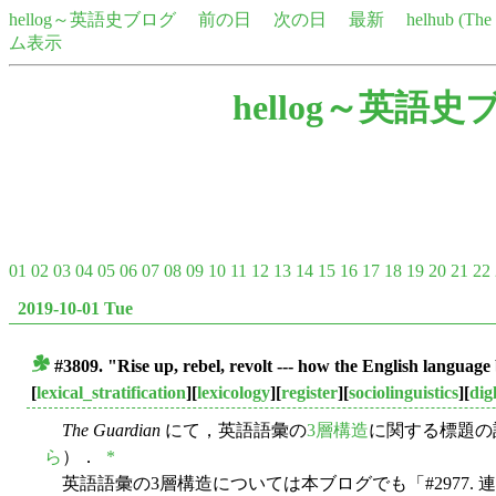
hellog～英語史ブログ
前の日
次の日
最新
helhub (Th
ム表示
hellog～英語史
01
02
03
04
05
06
07
08
09
10
11
12
13
14
15
16
17
18
19
20
21
22
2019-10-01 Tue
#3809. "Rise up, rebel, revolt --- how the English languag
■
[
lexical_stratification
][
lexicology
][
register
][
sociolinguistics
][
dig
The Guardian
にて，英語語彙の
3層構造
に関する標題の
ら
）．
*
英語語彙の3層構造については本ブログでも「#2977. 