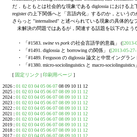
だ．もともとは社会的な現象である diglossia にお
register の上下関係へと「言語内化」するのか，と
さらっと "internalised" と述べられている現象の
未解決の問題ではあるが，関連する話題を以下のよう
・ 「#1583.
swine
vs
pork
の社会言語学的意義」 (
[2013-
・ 「#1491. diglossia と borrowing の関係」 (
[2013-05-27-
・ 「#1489. Ferguson の diglossia 論文と中世イングランドの 
・ 「#1380. micro-sociolinguistics と macro-sociolinguistics
[
固定リンク
|
印刷用ページ
]
2026 :
01
02
03
04
05
06
07
08 09 10 11 12
2025 :
01
02
03
04
05
06
07
08
09
10
11
12
2024 :
01
02
03
04
05
06
07
08
09
10
11
12
2023 :
01
02
03
04
05
06
07
08
09
10
11
12
2022 :
01
02
03
04
05
06
07
08
09
10
11
12
2021 :
01
02
03
04
05
06
07
08
09
10
11
12
2020 :
01
02
03
04
05
06
07
08
09
10
11
12
2019 :
01
02
03
04
05
06
07
08
09
10
11
12
2018 :
01
02
03
04
05
06
07
08
09
10
11
12
2017 :
01
02
03
04
05
06
07
08
09
10
11
12