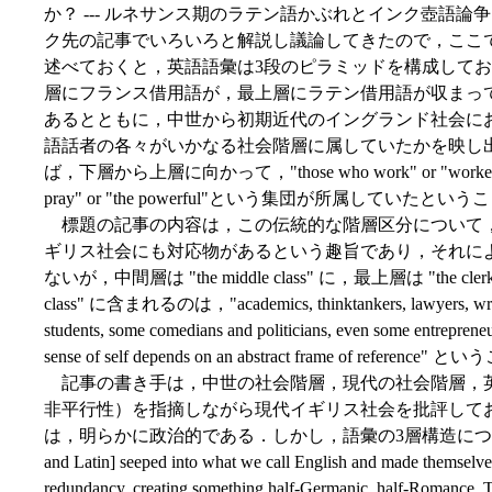
か？ --- ルネサンス期のラテン語かぶれとインク壺語論争」
ク先の記事でいろいろと解説し議論してきたので，ここ
述べておくと，英語語彙は3段のピラミッドを構成して
層にフランス借用語が，最上層にラテン借用語が収まっ
あるとともに，中世から初期近代のイングランド社会に
語話者の各々がいかなる社会階層に属していたかを映し
ば，下層から上層に向かって，"those who work" or "workers", "thos
pray" or "the powerful"という集団が所属していたと
標題の記事の内容は，この伝統的な階層区分について，
ギリス社会にも対応物があるという趣旨であり，それによると最
ないが，中間層は "the middle class" に，最上層は "the clerk
class" に含まれるのは，"academics, thinktankers, lawyers, writers, m
students, some comedians and politicians, even some entrepreneur
sense of self depends on an abstract frame of referenc
記事の書き手は，中世の社会階層，現代の社会階層，
非平行性）を指摘しながら現代イギリス社会を批評して
は，明らかに政治的である．しかし，語彙の3層構造について
and Latin] seeped into what we call English and made themselves 
redundancy, creating something half-Germanic, half-Romance