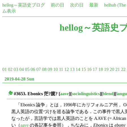
hellog～英語史ブログ
前の日
次の日
最新
helhub (Th
ム表示
hellog～英語史
01
02
03
04
05
06
07
08
09
10
11
12
13
14
15
16
17
18
19
20
21
22
2019-04-28 Sun
#3653. Ebonics 茫?篋?
[
aave
][
sociolinguistics
][
blend
][
langu
■
「Ebonics 論争」とは，1996年にカリフォルニア州， 
黒人英語の位置づけを巡る論争である．この事件で黒人
なったが，言語学では黒人英語のことを AAVE (= African Ameri
い（
aave
の各記事を参照）．ちなみに，
Ebonics
は
ebony