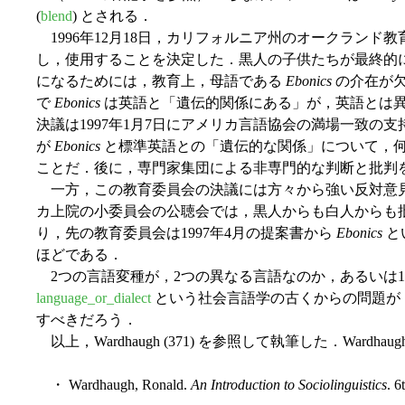
(
blend
) とされる．
1996年12月18日，カリフォルニア州のオークランド
し，使用することを決定した．黒人の子供たちが最終的
になるためには，教育上，母語である
Ebonics
の介在が欠
で
Ebonics
は英語と「遺伝的関係にある」が，英語とは
決議は1997年1月7日にアメリカ言語協会の満場一致の
が
Ebonics
と標準英語との「遺伝的な関係」について，
ことだ．後に，専門家集団による非専門的な判断と批判
一方，この教育委員会の決議には方々から強い反対意見も
カ上院の小委員会の公聴会では，黒人からも白人からも
り，先の教育委員会は1997年4月の提案書から
Ebonics
と
ほどである．
2つの言語変種が，2つの異なる言語なのか，あるいは
language_or_dialect
という社会言語学の古くからの問題が
すべきだろう．
以上，Wardhaugh (371) を参照して執筆した．Ward
・ Wardhaugh, Ronald.
An Introduction to Sociolinguistics
. 6