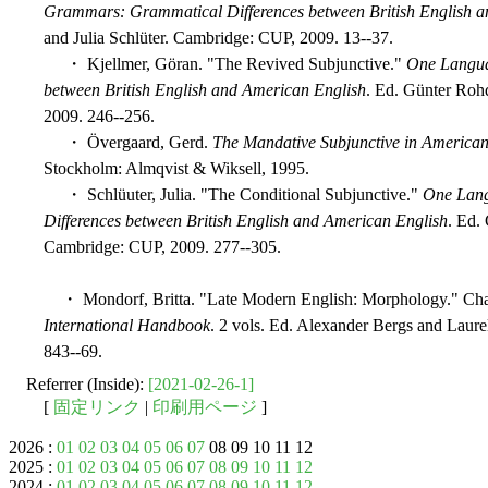
Grammars: Grammatical Differences between British English a
and Julia Schlüter. Cambridge: CUP, 2009. 13--37.
・ Kjellmer, Göran. "The Revived Subjunctive."
One Langua
between British English and American English
. Ed. Günter Roh
2009. 246--256.
・ Övergaard, Gerd.
The Mandative Subjunctive in American 
Stockholm: Almqvist & Wiksell, 1995.
・ Schlüuter, Julia. "The Conditional Subjunctive."
One Lan
Differences between British English and American English
. Ed.
Cambridge: CUP, 2009. 277--305.
・ Mondorf, Britta. "Late Modern English: Morphology." Cha
International Handbook
. 2 vols. Ed. Alexander Bergs and Laure
843--69.
Referrer (Inside):
[2021-02-26-1]
[
固定リンク
|
印刷用ページ
]
2026 :
01
02
03
04
05
06
07
08 09 10 11 12
2025 :
01
02
03
04
05
06
07
08
09
10
11
12
2024 :
01
02
03
04
05
06
07
08
09
10
11
12