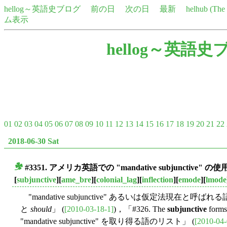
hellog～英語史ブログ
前の日
次の日
最新
helhub (Th
ム表示
hellog～英語史
01
02
03
04
05
06
07
08
09
10
11
12
13
14
15
16
17
18
19
20
21
22
2018-06-30 Sat
#3351. アメリカ英語での "mandative subjunctive" の
■
[
subjunctive
][
ame_bre
][
colonial_lag
][
inflection
][
emode
][
lmode
"mandative subjunctive" あるいは仮定法現在と呼ばれ
と
should
」 (
[2010-03-18-1]
)，「#326. The
subjunctive
forms
"mandative subjunctive" を取り得る語のリスト」 (
[2010-04-