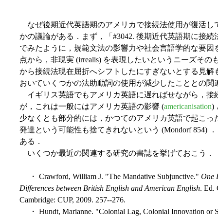
なぜ後期近代英語期のアメリカで接続法使用が復活し
かの議論がある．まず，「#3042. 後期近代英語期に接続
でみたように，規範文法の影響力や社会言語学的な要因
点から，非現実 (irrealis) を表現したいというニー
から接続法現在屈折へシフトしたにすぎないとする見解
おいていくつかの法助動詞の使用が減少したこととの関連が考えられる
イギリス英語でもアメリカ英語に遅ればせながら，接
が，これは一般にはアメリカ英語の影響 (
americanisation
少なくとも部分的には，かつてのアメリカ英語で起こっ
発達という可能性も捨てきれないという (Mondorf 85
ある．
いくつか最近の関連する研究の書誌を挙げておこう．
・ Crawford, William J. "The Mandative Subjunctive."
One 
Differences between British English and American English
. Ed.
Cambridge: CUP, 2009. 257--276.
・ Hundt, Marianne. "Colonial Lag, Colonial Innovation or