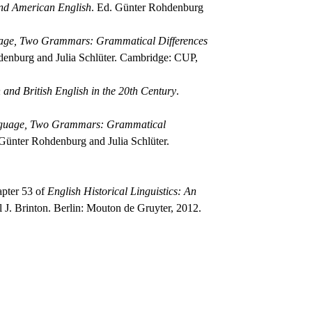
nd American English
. Ed. Günter Rohdenburg
ge, Two Grammars: Grammatical Differences
denburg and Julia Schlüter. Cambridge: CUP,
and British English in the 20th Century
.
guage, Two Grammars: Grammatical
 Günter Rohdenburg and Julia Schlüter.
pter 53 of
English Historical Linguistics: An
l J. Brinton. Berlin: Mouton de Gruyter, 2012.