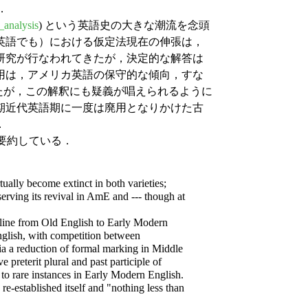
．
_analysis
) という英語史の大きな潮流を念頭
英語でも）における仮定法現在の伸張は，
研究が行なわれてきたが，決定的な解答は
用は，アメリカ英語の保守的な傾向，すな
たが，この解釈にも疑義が唱えられるように
期近代英語期に一度は廃用となりかけた古
．
うに要約している．
tually become extinct in both varieties;
erving its revival in AmE and --- though at
cline from Old English to Early Modern
English, with competition between
via a reduction of formal marking in Middle
 preterit plural and past participle of
 to rare instances in Early Modern English.
re-established itself and "nothing less than