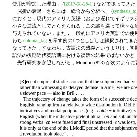
使用が増加した理由」 (
[2017-08-25-1]
) などで扱ってきた
屈折の衰退，さらには「総合から分析へ」 (
synthesis_to
におくと，現代のアメリカ英語（および遅れてイギリス
小さな逆流としてとらえられる．この謎を巡って様々な
与えられていない．また，一般的にアメリカ英語での使
わち
colonial_lag
を示す例の1つとしばしば解釈されてき
なってきた．すなわち，古語法の残存というよりは，初
語法の後期近代英語期における復活の結果ではないかと
先行研究を参照しながら，Mondorf (853) が次のよ
[R]ecent empirical studies concur that the subjunctive had vir
rather than witnessing its delayed demise in AmE, we are obs
a slower pace --- also in BrE . . . .
The trajectory of change takes the form of a successive de
English, ranging from a relatively wide distribution in Old 
indicatives and modal periphrases (e.g.
scolde
+ infinitive), 
English (when the indicative preterit plural -
on
and subjunctive
strong verbs -
en
were fused and final unstressed -
e
was lost),
It is only at the end of the LModE period that the subjunctive 
a revolution took place" . . . .