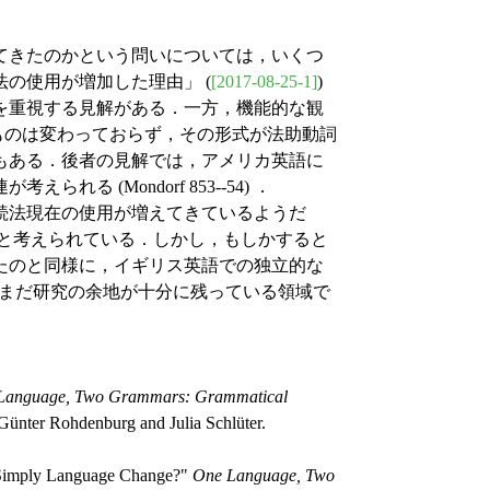
てきたのかという問いについては，いくつ
法の使用が増加した理由」 (
[2017-08-25-1]
)
を重視する見解がある．一方，機能的な観
ズそのものは変わっておらず，その形式が法助動詞
もある．後者の見解では，アメリカ英語に
 (Mondorf 853--54) ．
続法現在の使用が増えてきているようだ
) と考えられている．しかし，もしかすると
たのと同様に，イギリス英語での独立的な
4) ．まだ研究の余地が十分に残っている領域で
Language, Two Grammars: Grammatical
 Günter Rohdenburg and Julia Schlüter.
 Simply Language Change?"
One Language, Two