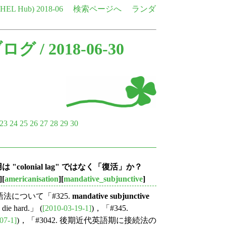
e HEL Hub)
2018-06
検索ページへ
ランダ
ブログ
/ 2018-06-30
23
24
25
26
27
28
29
30
使用は "colonial lag" ではなく「復活」か？
][
americanisation
][
mandative_subjunctive
]
る語法について「#325.
mandative subjunctive
 die hard.」 (
[2010-03-19-1]
)，「#345.
07-1]
)，「#3042. 後期近代英語期に接続法の