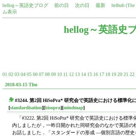
hellog～英語史ブログ
前の日
次の日
最新
helhub (Th
ム表示
hellog～英語史
01
02
03
04
05
06
07
08
09
10
11
12
13
14
15
16
17
18
19
20
21
22
2018-03-15 Thu
#3244. 第2回 HiSoPra* 研究会で英語史における標
■
[
standardisation
][
hisopra
][
mindmap
]
「#3222. 第2回 HiSoPra* 研究会で英語史における標
内しましたが，一昨日開かれた同研究会のなかで英語の標
お話しました．「スタンダードの形成 ―個別言語の歴