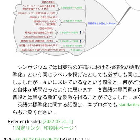
シンポジウムでは日英独の3言語における標準化の過程
準化」という同じラベルを掲げたとしても必ずしも同じ
しましたが，互いにズレているなという感覚と，何がど
と自体が成果だったように思います．各言語の専門家が
普段とは異なる新鮮な刺激を得ることができました．頭
英語の標準化に関する話題は，本ブログでも
standardis
らもご覧ください．
Referrer (Inside):
[2022-07-21-1]
[
固定リンク
|
印刷用ページ
]
2026 :
01
02
03
04
05
06
07
08 09 10 11 12