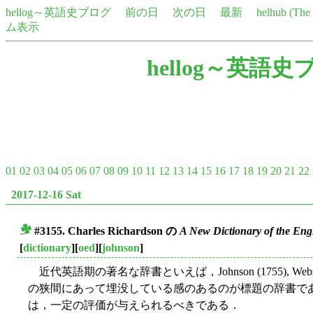
hellog～英語史ブログ
前の日
次の日
最新
helhub (Th
ム表示
hellog～英語史
01
02
03
04
05
06
07
08
09
10
11
12
13
14
15
16
17
18
19
20
21
22
2017-12-16 Sat
#3155. Charles Richardson の
A New Dictionary of the En
■
[
dictionary
][
oed
][
johnson
]
近代英語期の著名な辞書といえば，Johnson (1755), Webster
の狭間にあって埋没している感のあるのが標題の辞書で
は，一定の評価が与えられるべきである．