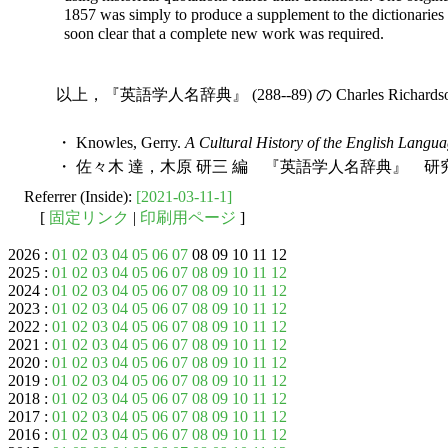
1857 was simply to produce a supplement to the dictionaries
soon clear that a complete new work was required.
以上，『英語学人名辞典』 (288--89) の Charles Rich
・ Knowles, Gerry.
A Cultural History of the English Langu
・ 佐々木 達，木原 研三 編 『英語学人名辞典』 研究
Referrer (Inside):
[2021-03-11-1]
[
固定リンク
|
印刷用ページ
]
2026 :
01
02
03
04
05
06
07
08 09 10 11 12
2025 :
01
02
03
04
05
06
07
08
09
10
11
12
2024 :
01
02
03
04
05
06
07
08
09
10
11
12
2023 :
01
02
03
04
05
06
07
08
09
10
11
12
2022 :
01
02
03
04
05
06
07
08
09
10
11
12
2021 :
01
02
03
04
05
06
07
08
09
10
11
12
2020 :
01
02
03
04
05
06
07
08
09
10
11
12
2019 :
01
02
03
04
05
06
07
08
09
10
11
12
2018 :
01
02
03
04
05
06
07
08
09
10
11
12
2017 :
01
02
03
04
05
06
07
08
09
10
11
12
2016 :
01
02
03
04
05
06
07
08
09
10
11
12