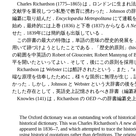
Charles Richardson (1775--1865) は，ロ
文献学を重視しつつ私塾で教育に携わった．Johnson 
編纂に取り組んだ．
Encyclopædia Metropolitana
にて連載を
始め，最終的には上巻 (1836) と下巻 (1837) からなる
A Ne
せた．1839年には簡約版も出版している．
この辞書の最大の特徴は，単語の意味の歴史的発展を
用いて跡づけようとしたことである．「歴史的原則」(historica
の範囲を中英語の Robert of Gloucester, Robert Man
平を開いたといってよい．そして，後にこの原則を採用
Richardson は Webster には酷評されたという．また，"a word h
端な原理を信奉したために，様々な箇所に無理が生じ，
かった．しかし，Johnson と Webster という大辞書の
たした存在として，英語史上記憶されるべき辞書（編纂
Knowles (141) は，Richardson の
OED
への辞書編纂史上
The Oxford dictionary was an outstanding work of historical s
historical dictionary. This was Charles Richardson's
A new di
appeared in 1836--7, and which attempted to trace the histo
using historical quotations rather than definitions. The origina