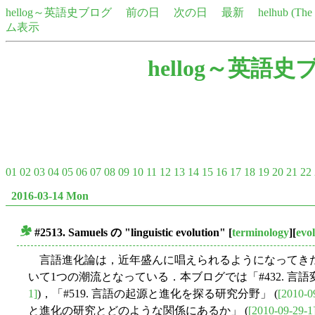
hellog～英語史ブログ
前の日
次の日
最新
helhub (Th
ム表示
hellog～英語史
01
02
03
04
05
06
07
08
09
10
11
12
13
14
15
16
17
18
19
20
21
22
2016-03-14 Mon
#2513. Samuels の "linguistic evolution"
[
terminology
][
evo
■
言語進化論は，近年盛んに唱えられるようになってき
いて1つの潮流となっている．本ブログでは「#432. 言語
1]
)，「#519. 言語の起源と進化を探る研究分野」 (
[2010-0
と進化の研究とどのような関係にあるか」 (
[2010-09-29-1