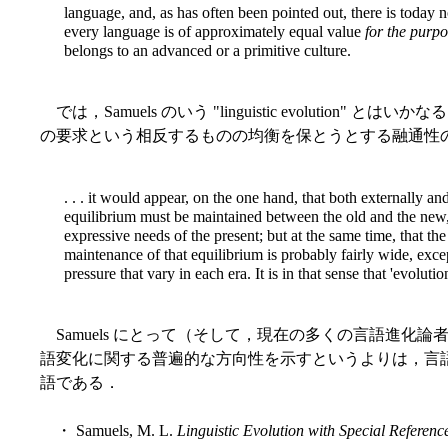
language, and, as has often been pointed out, there is today n
every language is of approximately equal value
for the purpo
belongs to an advanced or a primitive culture.
では，Samuels のいう "linguistic evolution
の要求という相反するものの均衡を保とうとする融通性
. . . it would appear, on the one hand, that both externally a
equilibrium must be maintained between the old and the new,
expressive needs of the present; but at the same time, that th
maintenance of that equilibrium is probably fairly wide, except,
pressure that vary in each era. It is in that sense that 'evolutio
Samuels にとって（そして，現在の多くの言語進化論者にとって），
語変化に関する普遍的な方向性を示すというよりは，言
語である．
・ Samuels, M. L.
Linguistic Evolution with Special Referenc