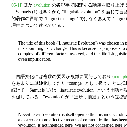
05-1]
) ほか
evolution
の各記事で関連する話題を取り上げ
Samuels (1) は早くから "linguistic evoluti
的著作の冒頭で "linguistic change" ではなくあえて "ling
理由について述べている．
The title of this book ('Linguistic Evolution') was chosen in 
it is about linguistic change. This is because its purpose is t
complex of different factors involved, and the title 'Linguist
oversimplification.
言語変化には複数の要因が複雑に関与しており (
multipl
をあまりに単純化してただ "change" として扱うこ
続けて，Samuels (1) は "linguistic evolutio
を促している．"evolution" が「進歩，前進」とい
Nevertheless 'evolution' is itself open to the misunderstanding
a clearer or more effective means of communication has been 
'evolution' is not intended here. We are not concerned here w