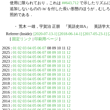
使用に限られており，これは
##643,712
で示したリズムによ
追加しないものの /n/ を付した長い形態のほうが，むし
照的である．
・ 荒木 一雄，宇賀治 正朋 『英語史IIIA』 英語学大
Referrer (Inside):
[2020-07-13-1]
[2018-06-14-1]
[2017-05-23-1]
[
[
固定リンク
|
印刷用ページ
]
2026 :
01
02
03
04
05
06
07
08 09 10 11 12
2025 :
01
02
03
04
05
06
07
08
09
10
11
12
2024 :
01
02
03
04
05
06
07
08
09
10
11
12
2023 :
01
02
03
04
05
06
07
08
09
10
11
12
2022 :
01
02
03
04
05
06
07
08
09
10
11
12
2021 :
01
02
03
04
05
06
07
08
09
10
11
12
2020 :
01
02
03
04
05
06
07
08
09
10
11
12
2019 :
01
02
03
04
05
06
07
08
09
10
11
12
2018 :
01
02
03
04
05
06
07
08
09
10
11
12
2017 :
01
02
03
04
05
06
07
08
09
10
11
12
2016 :
01
02
03
04
05
06
07
08
09
10
11
12
2015 :
01
02
03
04
05
06
07
08
09
10
11
12
2014 :
01
02
03
04
05
06
07
08
09
10
11
12
2013 :
01
02
03
04
05
06
07
08
09
10
11
12
2012 :
01
02
03
04
05
06
07
08
09
10
11
12