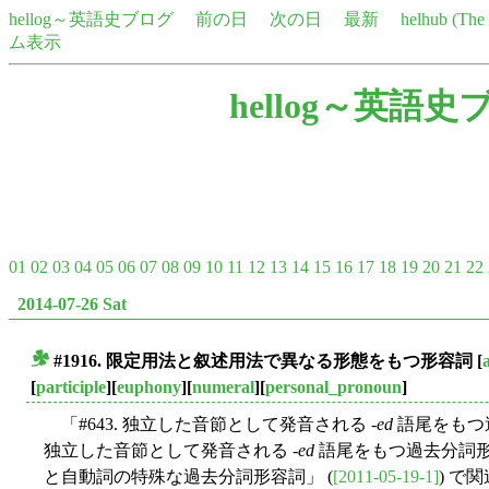
hellog～英語史ブログ
前の日
次の日
最新
helhub (Th
ム表示
hellog～英語史
01
02
03
04
05
06
07
08
09
10
11
12
13
14
15
16
17
18
19
20
21
22
2014-07-26 Sat
#1916. 限定用法と叙述用法で異なる形態をもつ形容詞
[
■
[
participle
][
euphony
][
numeral
][
personal_pronoun
]
「#643. 独立した音節として発音される -
ed
語尾をもつ
独立した音節として発音される -
ed
語尾をもつ過去分詞形容詞
と自動詞の特殊な過去分詞形容詞」 (
[2011-05-19-1]
) で