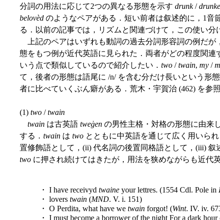
分詞の用法に応じて2つの異なる形態を示す
drunk
/
drunk
belovèd
のようなペアがある．短い前者は叙述的に，1音
る．以前の記事では，リズムと関連づけて，この使い分
上記のペアはいずれも動詞の過去分詞形容詞の例だが，
態をもつ例が近代英語に見られた．両者がどの程度関連
いう点で類似しているので紹介したい．
two
/
twain
,
my
/
m
て，後者の形態は語尾に /n/ を含む分だけ長いという
者に比べていくぶん癖がある．荒木・宇賀治 (462) を
(1)
two
/
twain
twain
は古英語
tweġen
の男性主格・対格の形態に由来
する．
twain
は
two
とともに中英語を通じて広く用いられ，
置修飾語として，(ii) 代名詞の後置同格語として，(iii
two
に押され続けてはきたが，用法を狭めながらも近代
・ I have receivyd
twaine
your lettres. (1554 Cdl. Pole in
・ lovers
twain
(
MND
. V. i. 151)
・ O Perdita, what have we
twain
forgot! (
Wint
. IV. iv. 67
・ I must become a borrower of the night For a dark hour