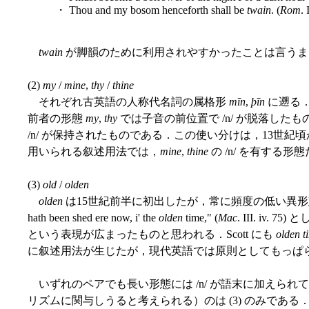
・ Thou and my bosom henceforth shall be
twain
. (
Rom
. 
twain
が脚韻のために利用されやすかったことは言うま
(2)
my
/
mine
,
thy
/
thine
それぞれ古英語の人称代名詞の属格形
mīn
,
þīn
に遡る
前者の形態
my
,
thy
では子音の前位置で /n/ が脱落した
/n/ が保持されたものである．この使い分けは，13世紀
用いられる叙述用法では，
mine
,
thine
の /n/ を有する
(3)
old
/
olden
olden
は15世紀前半に初出したが，常に頻度の低い異形態だった．
hath been shed ere now, i' the
olden
time," (
Mac
. III. iv
という表現が広まったものと思われる．Scott にも
olden t
に叙述用法が生じたが，現代英語では原則としてもっぱ
いずれのペアでも長い形態には /n/ が語末に加えら
リズムに関与しうると考えられる）のは (3) のみである．(