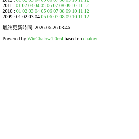
2011 :
01
02
03
04
05
06
07
08
09
10
11
12
2010 :
01
02
03
04
05
06
07
08
09
10
11
12
2009 : 01 02 03 04
05
06
07
08
09
10
11
12
最終更新時間: 2026-06-26 03:46
Powered by
WinChalow1.0rc4
based on
chalow